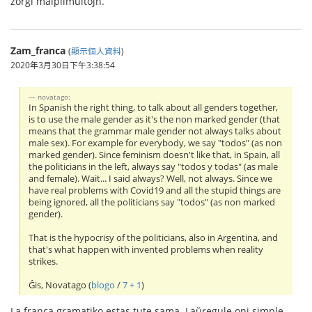
zorgi malplimultojn.
Zam_franca
(
顯示個人資料
)
2020年3月30日下午3:38:54
novatago:
In Spanish the right thing, to talk about all genders together,
is to use the male gender as it's the non marked gender (that
means that the grammar male gender not always talks about
male sex). For example for everybody, we say "todos" (as non
marked gender). Since feminism doesn't like that, in Spain, all
the politicians in the left, always say "todos y todas" (as male
and female). Wait... I said always? Well, not always. Since we
have real problems with Covid19 and all the stupid things are
being ignored, all the politicians say "todos" (as non marked
gender).
That is the hypocrisy of the politicians, also in Argentina, and
that's what happen with invented problems when reality
strikes.
Ĝis, Novatago (
blogo
/
7 + 1
)
La franca gramatiko estas tute sama. Laŭregule oni simple