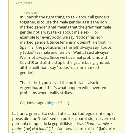
Zam_franca:
novatago:
In Spanish the right thing, to talk about all genders
together, is to use the male gender as it's the non
marked gender (that means that the grammar male
gender not always talks about male sex). For
example for everybody, we say "todos" (as non
marked gender). Since feminism doesn't like that, in
Spain, all the politicians in the left, always say "todos
y todas" (as male and female). Wait... I said always?
Well, not always. Since we have real problems with
Covid19 and all the stupid things are being ignored,
all the politicians say "todos" (as non marked
gender).
That is the hypocrisy of the politicians, also in
Argentina, and that's what happen with invented
problems when reality strikes.
Ĝis, Novatago (
blogo
/
7 + 1
)
La franca gramatiko estas tute sama. Laŭregule oni simple
povas diri nur "tous", sed en politikaj paroladoj, ne vere estas
perdebla tempo, do la gepolitikistoj diras "
Bonne année à
toutes
[ine]
et à tous
" ("Feliĉan novan jaron al ĉiuj" (laŭvorte