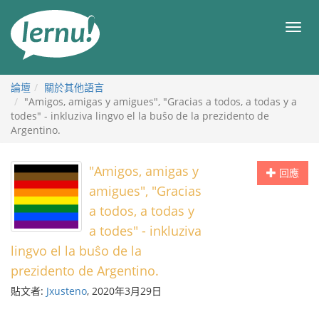
前
往
目
目
錄
錄
論壇
關於其他語言
"Amigos, amigas y amigues", "Gracias a todos, a todas y a
todes" - inkluziva lingvo el la buŝo de la prezidento de
Argentino.
"Amigos, amigas y
回應
amigues", "Gracias
a todos, a todas y
a todes" - inkluziva
lingvo el la buŝo de la
prezidento de Argentino.
貼文者:
Jxusteno
, 2020年3月29日