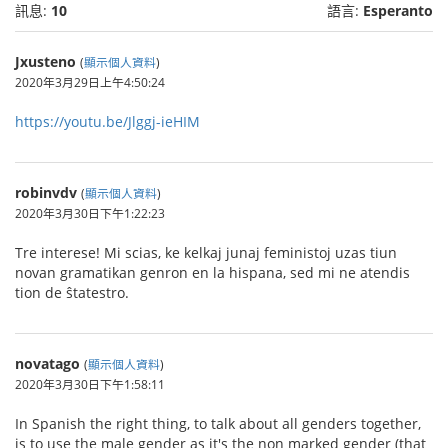
訊息:
10
語言:
Esperanto
Jxusteno
(
顯示個人資料
)
2020年3月29日上午4:50:24
https://youtu.be/Jlggj-ieHIM
robinvdv
(
顯示個人資料
)
2020年3月30日下午1:22:23
Tre interese! Mi scias, ke kelkaj junaj feministoj uzas tiun
novan gramatikan genron en la hispana, sed mi ne atendis
tion de ŝtatestro.
novatago
(
顯示個人資料
)
2020年3月30日下午1:58:11
In Spanish the right thing, to talk about all genders together,
is to use the male gender as it's the non marked gender (that