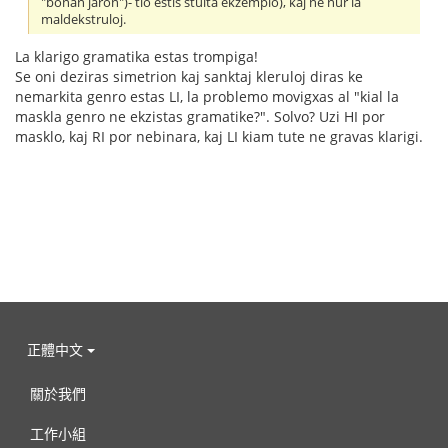
"bonan jaron")- tio estis stulta ekzemplo), kaj ne nur la
maldekstruloj.
La klarigo gramatika estas trompiga!
Se oni deziras simetrion kaj sanktaj kleruloj diras ke
nemarkita genro estas LI, la problemo movigxas al "kial la
maskla genro ne ekzistas gramatike?". Solvo? Uzi HI por
masklo, kaj RI por nebinara, kaj LI kiam tute ne gravas klarigi.
正體中文
關於我們
工作小組