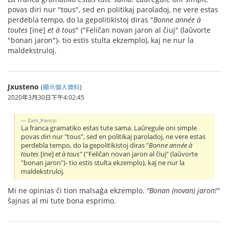
povas diri nur "tous", sed en politikaj paroladoj, ne vere estas
perdebla tempo, do la gepolitikistoj diras "
Bonne année à
toutes
[ine]
et à tous
" ("Feliĉan novan jaron al ĉiuj" (laŭvorte
"bonan jaron")- tio estis stulta ekzemplo), kaj ne nur la
maldekstruloj.
Jxusteno
(
顯示個人資料
)
2020年3月30日下午4:02:45
Zam_franca:
La franca gramatiko estas tute sama. Laŭregule oni simple
povas diri nur "tous", sed en politikaj paroladoj, ne vere estas
perdebla tempo, do la gepolitikistoj diras "
Bonne année à
toutes
[ine]
et à tous
" ("Feliĉan novan jaron al ĉiuj" (laŭvorte
"bonan jaron")- tio estis stulta ekzemplo), kaj ne nur la
maldekstruloj.
Mi ne opinias ĉi tion malsaĝa ekzemplo.
"Bonan (novan) jaron!"
ŝajnas al mi tute bona esprimo.