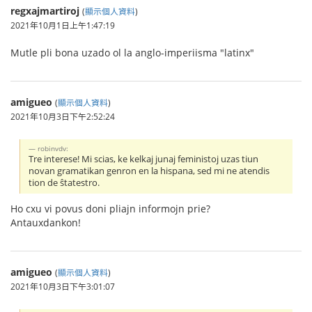
regxajmartiroj
(
顯示個人資料
)
2021年10月1日上午1:47:19
Mutle pli bona uzado ol la anglo-imperiisma "latinx"
amigueo
(
顯示個人資料
)
2021年10月3日下午2:52:24
robinvdv:
Tre interese! Mi scias, ke kelkaj junaj feministoj uzas tiun
novan gramatikan genron en la hispana, sed mi ne atendis
tion de ŝtatestro.
Ho cxu vi povus doni pliajn informojn prie?
Antauxdankon!
amigueo
(
顯示個人資料
)
2021年10月3日下午3:01:07