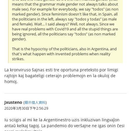
means that the grammar male gender not always talks about
male sex). For example for everybody, we say "todos" (as non
marked gender). Since feminism doesn't like that, in Spain, all
the politicians in the left, always say "todos y todas" (as male
and female). Wait... I said always? Well, not always. Since we
have real problems with Covid19 and all the stupid things are
being ignored, all the politicians say "todos" (as non marked
gender).
That is the hypocrisy of the politicians, also in Argentina, and
that's what happen with invented problems when reality
strikes.
La kronviruso ŝajnas esti tre oportuna preteksto por limigi
rajtojn kaj bagateligi ceterajn problemojn en la okuloj de
homoj.
Jxusteno
(
顯示個人資料
)
2020年3月30日下午2:56:29
Iu sciigis al mi ke la Argentinestro uzis inkluzivan lingvaĵon
antaŭ kelkaj tagoj. La pandemio do verŝajne ne igas onin ĉesi