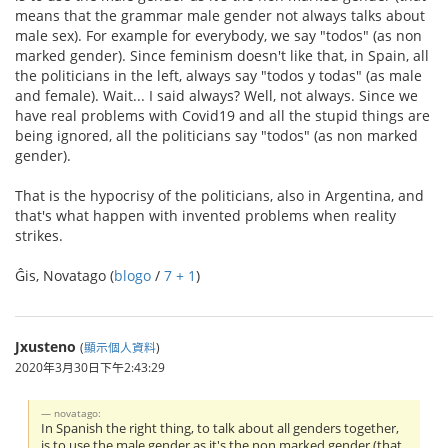
means that the grammar male gender not always talks about
male sex). For example for everybody, we say "todos" (as non
marked gender). Since feminism doesn't like that, in Spain, all
the politicians in the left, always say "todos y todas" (as male
and female). Wait... I said always? Well, not always. Since we
have real problems with Covid19 and all the stupid things are
being ignored, all the politicians say "todos" (as non marked
gender).
That is the hypocrisy of the politicians, also in Argentina, and
that's what happen with invented problems when reality
strikes.
Ĝis, Novatago (
blogo
/
7 + 1
)
Jxusteno
(
顯示個人資料
)
2020年3月30日下午2:43:29
novatago:
In Spanish the right thing, to talk about all genders together,
is to use the male gender as it's the non marked gender (that