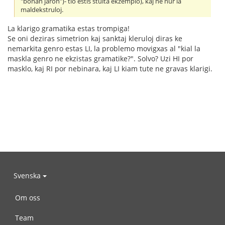
"bonan jaron")- tio estis stulta ekzemplo), kaj ne nur la
maldekstruloj.
La klarigo gramatika estas trompiga!
Se oni deziras simetrion kaj sanktaj kleruloj diras ke
nemarkita genro estas LI, la problemo movigxas al "kial la
maskla genro ne ekzistas gramatike?". Solvo? Uzi HI por
masklo, kaj RI por nebinara, kaj LI kiam tute ne gravas klarigi.
Svenska
Om oss
Team