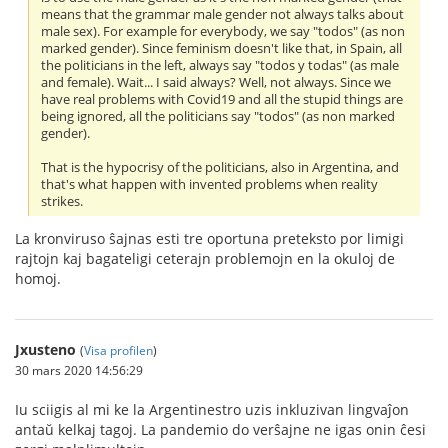
means that the grammar male gender not always talks about
male sex). For example for everybody, we say "todos" (as non
marked gender). Since feminism doesn't like that, in Spain, all
the politicians in the left, always say "todos y todas" (as male
and female). Wait... I said always? Well, not always. Since we
have real problems with Covid19 and all the stupid things are
being ignored, all the politicians say "todos" (as non marked
gender).
That is the hypocrisy of the politicians, also in Argentina, and
that's what happen with invented problems when reality
strikes.
La kronviruso ŝajnas esti tre oportuna preteksto por limigi
rajtojn kaj bagateligi ceterajn problemojn en la okuloj de
homoj.
Jxusteno
(
Visa profilen
)
30 mars 2020 14:56:29
Iu sciigis al mi ke la Argentinestro uzis inkluzivan lingvaĵon
antaŭ kelkaj tagoj. La pandemio do verŝajne ne igas onin ĉesi