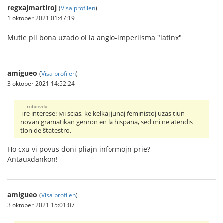
regxajmartiroj
(
Visa profilen
)
1 oktober 2021 01:47:19
Mutle pli bona uzado ol la anglo-imperiisma "latinx"
amigueo
(
Visa profilen
)
3 oktober 2021 14:52:24
robinvdv:
Tre interese! Mi scias, ke kelkaj junaj feministoj uzas tiun
novan gramatikan genron en la hispana, sed mi ne atendis
tion de ŝtatestro.
Ho cxu vi povus doni pliajn informojn prie?
Antauxdankon!
amigueo
(
Visa profilen
)
3 oktober 2021 15:01:07