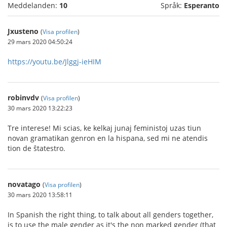
Meddelanden:
10
Språk:
Esperanto
Jxusteno
(
Visa profilen
)
29 mars 2020 04:50:24
https://youtu.be/Jlggj-ieHIM
robinvdv
(
Visa profilen
)
30 mars 2020 13:22:23
Tre interese! Mi scias, ke kelkaj junaj feministoj uzas tiun
novan gramatikan genron en la hispana, sed mi ne atendis
tion de ŝtatestro.
novatago
(
Visa profilen
)
30 mars 2020 13:58:11
In Spanish the right thing, to talk about all genders together,
is to use the male gender as it's the non marked gender (that