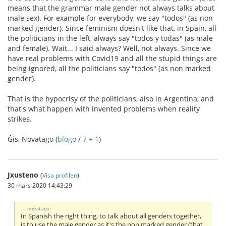
means that the grammar male gender not always talks about
male sex). For example for everybody, we say "todos" (as non
marked gender). Since feminism doesn't like that, in Spain, all
the politicians in the left, always say "todos y todas" (as male
and female). Wait... I said always? Well, not always. Since we
have real problems with Covid19 and all the stupid things are
being ignored, all the politicians say "todos" (as non marked
gender).
That is the hypocrisy of the politicians, also in Argentina, and
that's what happen with invented problems when reality
strikes.
Ĝis, Novatago (
blogo
/
7 + 1
)
Jxusteno
(
Visa profilen
)
30 mars 2020 14:43:29
novatago:
In Spanish the right thing, to talk about all genders together,
is to use the male gender as it's the non marked gender (that