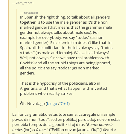
Zam_franca:
novatago:
In Spanish the right thing, to talk about all genders
together, is to use the male gender as it's the non
marked gender (that means that the grammar male
gender not always talks about male sex). For
example for everybody, we say "todos" (as non
marked gender). Since feminism doesn't like that, in
Spain, all the politicians in the left, always say "todos
y todas" (as male and female). Wait... I said always?
Well, not always. Since we have real problems with
Covid19 and all the stupid things are being ignored,
all the politicians say "todos" (as non marked
gender).
That is the hypocrisy of the politicians, also in
Argentina, and that's what happen with invented
problems when reality strikes.
Ĝis, Novatago (
blogo
/
7 + 1
)
La franca gramatiko estas tute sama. Laŭregule oni simple
povas diri nur "tous", sed en politikaj paroladoj, ne vere estas
perdebla tempo, do la gepolitikistoj diras "
Bonne année à
toutes
[ine]
et à tous
" ("Feliĉan novan jaron al ĉiuj" (laŭvorte