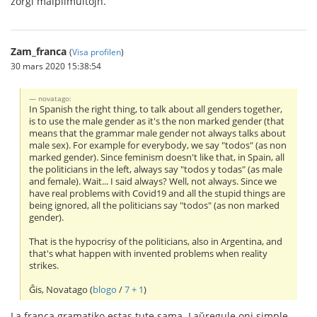
zorgi malplimultojn.
Zam_franca
(
Visa profilen
)
30 mars 2020 15:38:54
novatago:
In Spanish the right thing, to talk about all genders together,
is to use the male gender as it's the non marked gender (that
means that the grammar male gender not always talks about
male sex). For example for everybody, we say "todos" (as non
marked gender). Since feminism doesn't like that, in Spain, all
the politicians in the left, always say "todos y todas" (as male
and female). Wait... I said always? Well, not always. Since we
have real problems with Covid19 and all the stupid things are
being ignored, all the politicians say "todos" (as non marked
gender).
That is the hypocrisy of the politicians, also in Argentina, and
that's what happen with invented problems when reality
strikes.
Ĝis, Novatago (
blogo
/
7 + 1
)
La franca gramatiko estas tute sama. Laŭregule oni simple