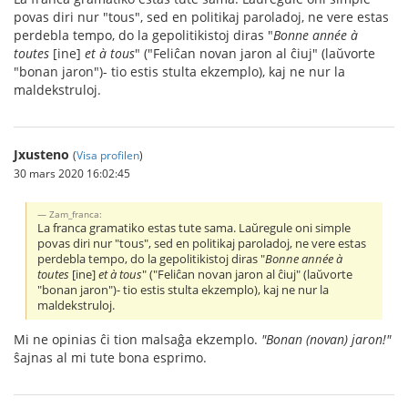
povas diri nur "tous", sed en politikaj paroladoj, ne vere estas
perdebla tempo, do la gepolitikistoj diras "
Bonne année à
toutes
[ine]
et à tous
" ("Feliĉan novan jaron al ĉiuj" (laŭvorte
"bonan jaron")- tio estis stulta ekzemplo), kaj ne nur la
maldekstruloj.
Jxusteno
(
Visa profilen
)
30 mars 2020 16:02:45
Zam_franca:
La franca gramatiko estas tute sama. Laŭregule oni simple
povas diri nur "tous", sed en politikaj paroladoj, ne vere estas
perdebla tempo, do la gepolitikistoj diras "
Bonne année à
toutes
[ine]
et à tous
" ("Feliĉan novan jaron al ĉiuj" (laŭvorte
"bonan jaron")- tio estis stulta ekzemplo), kaj ne nur la
maldekstruloj.
Mi ne opinias ĉi tion malsaĝa ekzemplo.
"Bonan (novan) jaron!"
ŝajnas al mi tute bona esprimo.