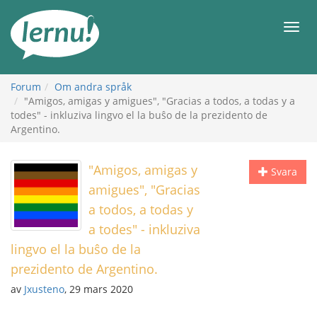
Till
sidans
Meny
innehåll
Forum
Om andra språk
"Amigos, amigas y amigues", "Gracias a todos, a todas y a
todes" - inkluziva lingvo el la buŝo de la prezidento de
Argentino.
"Amigos, amigas y
Svara
amigues", "Gracias
a todos, a todas y
a todes" - inkluziva
lingvo el la buŝo de la
prezidento de Argentino.
av
Jxusteno
, 29 mars 2020