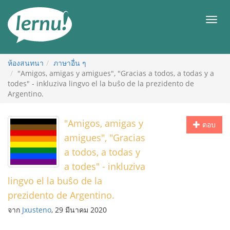
ไป
ยัง
เมนู
สารบัญ
ห้องสนทนา
ภาษาอื่น ๆ
"Amigos, amigas y amigues", "Gracias a todos, a todas y a
todes" - inkluziva lingvo el la buŝo de la prezidento de
Argentino.
"Amigos, amigas y
ตอบ
amigues", "Gracias
a todos, a todas y
a todes" - inkluziva
lingvo el la buŝo de la
prezidento de Argentino.
จาก
Jxusteno
, 29 มีนาคม 2020