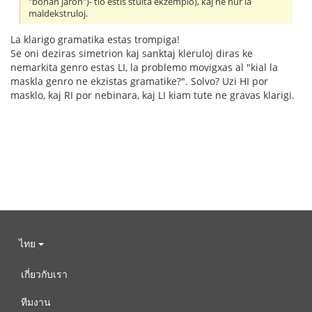
"bonan jaron")- tio estis stulta ekzemplo), kaj ne nur la
maldekstruloj.
La klarigo gramatika estas trompiga!
Se oni deziras simetrion kaj sanktaj kleruloj diras ke
nemarkita genro estas LI, la problemo movigxas al "kial la
maskla genro ne ekzistas gramatike?". Solvo? Uzi HI por
masklo, kaj RI por nebinara, kaj LI kiam tute ne gravas klarigi.
ไทย
เกี่ยวกับเรา
ทีมงาน