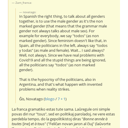
Zam_franca:
novatago:
In Spanish the right thing, to talk about all genders
together, is to use the male gender as it's the non
marked gender (that means that the grammar male
gender not always talks about male sex). For
example for everybody, we say "todos" (as non
marked gender). Since feminism doesn't like that, in
Spain, all the politicians in the left, always say "todos
y todas" (as male and female). Wait... I said always?
Well, not always. Since we have real problems with
Covid19 and all the stupid things are being ignored,
all the politicians say "todos" (as non marked
gender).
That is the hypocrisy of the politicians, also in
Argentina, and that's what happen with invented
problems when reality strikes.
Ĝis, Novatago (
blogo
/
7 + 1
)
La franca gramatiko estas tute sama. Laŭregule oni simple
povas diri nur "tous", sed en politikaj paroladoj, ne vere estas
perdebla tempo, do la gepolitikistoj diras "
Bonne année à
toutes
[ine]
et à tous
" ("Feliĉan novan jaron al ĉiuj" (laŭvorte