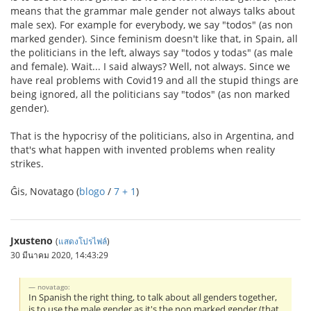
means that the grammar male gender not always talks about
male sex). For example for everybody, we say "todos" (as non
marked gender). Since feminism doesn't like that, in Spain, all
the politicians in the left, always say "todos y todas" (as male
and female). Wait... I said always? Well, not always. Since we
have real problems with Covid19 and all the stupid things are
being ignored, all the politicians say "todos" (as non marked
gender).
That is the hypocrisy of the politicians, also in Argentina, and
that's what happen with invented problems when reality
strikes.
Ĝis, Novatago (
blogo
/
7 + 1
)
Jxusteno
(
แสดงโปรไฟล์
)
30 มีนาคม 2020, 14:43:29
novatago:
In Spanish the right thing, to talk about all genders together,
is to use the male gender as it's the non marked gender (that