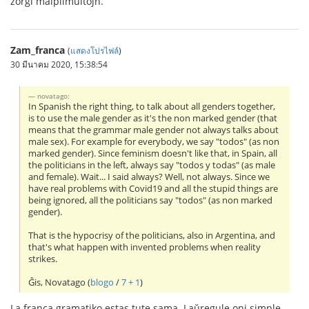
zorgi malplimultojn.
Zam_franca
(
แสดงโปรไฟล์
)
30 มีนาคม 2020, 15:38:54
novatago:
In Spanish the right thing, to talk about all genders together,
is to use the male gender as it's the non marked gender (that
means that the grammar male gender not always talks about
male sex). For example for everybody, we say "todos" (as non
marked gender). Since feminism doesn't like that, in Spain, all
the politicians in the left, always say "todos y todas" (as male
and female). Wait... I said always? Well, not always. Since we
have real problems with Covid19 and all the stupid things are
being ignored, all the politicians say "todos" (as non marked
gender).
That is the hypocrisy of the politicians, also in Argentina, and
that's what happen with invented problems when reality
strikes.
Ĝis, Novatago (
blogo
/
7 + 1
)
La franca gramatiko estas tute sama. Laŭregule oni simple