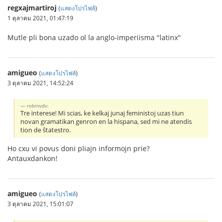
regxajmartiroj
(
แสดงโปรไฟล์
)
1 ตุลาคม 2021, 01:47:19
Mutle pli bona uzado ol la anglo-imperiisma "latinx"
amigueo
(
แสดงโปรไฟล์
)
3 ตุลาคม 2021, 14:52:24
robinvdv:
Tre interese! Mi scias, ke kelkaj junaj feministoj uzas tiun
novan gramatikan genron en la hispana, sed mi ne atendis
tion de ŝtatestro.
Ho cxu vi povus doni pliajn informojn prie?
Antauxdankon!
amigueo
(
แสดงโปรไฟล์
)
3 ตุลาคม 2021, 15:01:07