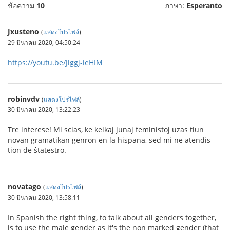
ข้อความ
10
ภาษา:
Esperanto
Jxusteno
(
แสดงโปรไฟล์
)
29 มีนาคม 2020, 04:50:24
https://youtu.be/Jlggj-ieHIM
robinvdv
(
แสดงโปรไฟล์
)
30 มีนาคม 2020, 13:22:23
Tre interese! Mi scias, ke kelkaj junaj feministoj uzas tiun
novan gramatikan genron en la hispana, sed mi ne atendis
tion de ŝtatestro.
novatago
(
แสดงโปรไฟล์
)
30 มีนาคม 2020, 13:58:11
In Spanish the right thing, to talk about all genders together,
is to use the male gender as it's the non marked gender (that