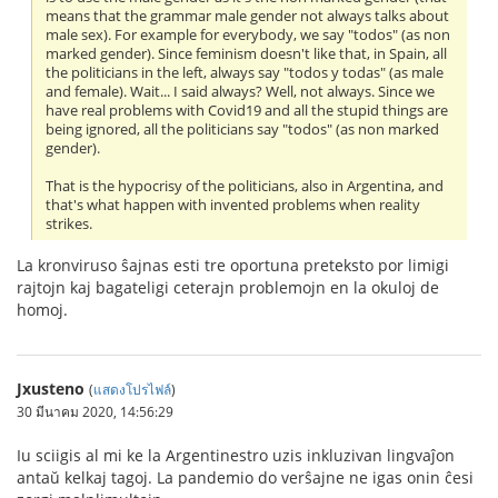
means that the grammar male gender not always talks about
male sex). For example for everybody, we say "todos" (as non
marked gender). Since feminism doesn't like that, in Spain, all
the politicians in the left, always say "todos y todas" (as male
and female). Wait... I said always? Well, not always. Since we
have real problems with Covid19 and all the stupid things are
being ignored, all the politicians say "todos" (as non marked
gender).
That is the hypocrisy of the politicians, also in Argentina, and
that's what happen with invented problems when reality
strikes.
La kronviruso ŝajnas esti tre oportuna preteksto por limigi
rajtojn kaj bagateligi ceterajn problemojn en la okuloj de
homoj.
Jxusteno
(
แสดงโปรไฟล์
)
30 มีนาคม 2020, 14:56:29
Iu sciigis al mi ke la Argentinestro uzis inkluzivan lingvaĵon
antaŭ kelkaj tagoj. La pandemio do verŝajne ne igas onin ĉesi