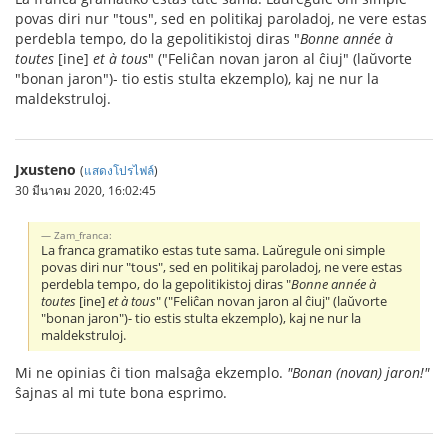
povas diri nur "tous", sed en politikaj paroladoj, ne vere estas
perdebla tempo, do la gepolitikistoj diras "
Bonne année à
toutes
[ine]
et à tous
" ("Feliĉan novan jaron al ĉiuj" (laŭvorte
"bonan jaron")- tio estis stulta ekzemplo), kaj ne nur la
maldekstruloj.
Jxusteno
(
แสดงโปรไฟล์
)
30 มีนาคม 2020, 16:02:45
Zam_franca:
La franca gramatiko estas tute sama. Laŭregule oni simple
povas diri nur "tous", sed en politikaj paroladoj, ne vere estas
perdebla tempo, do la gepolitikistoj diras "
Bonne année à
toutes
[ine]
et à tous
" ("Feliĉan novan jaron al ĉiuj" (laŭvorte
"bonan jaron")- tio estis stulta ekzemplo), kaj ne nur la
maldekstruloj.
Mi ne opinias ĉi tion malsaĝa ekzemplo.
"Bonan (novan) jaron!"
ŝajnas al mi tute bona esprimo.