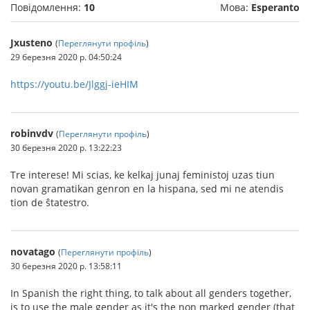
Повідомлення:
10
Мова:
Esperanto
Jxusteno
(
Переглянути профіль
)
29 березня 2020 р. 04:50:24
https://youtu.be/Jlggj-ieHIM
robinvdv
(
Переглянути профіль
)
30 березня 2020 р. 13:22:23
Tre interese! Mi scias, ke kelkaj junaj feministoj uzas tiun
novan gramatikan genron en la hispana, sed mi ne atendis
tion de ŝtatestro.
novatago
(
Переглянути профіль
)
30 березня 2020 р. 13:58:11
In Spanish the right thing, to talk about all genders together,
is to use the male gender as it's the non marked gender (that