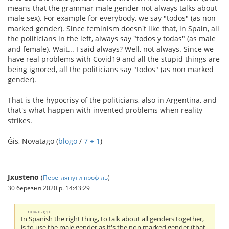
means that the grammar male gender not always talks about
male sex). For example for everybody, we say "todos" (as non
marked gender). Since feminism doesn't like that, in Spain, all
the politicians in the left, always say "todos y todas" (as male
and female). Wait... I said always? Well, not always. Since we
have real problems with Covid19 and all the stupid things are
being ignored, all the politicians say "todos" (as non marked
gender).
That is the hypocrisy of the politicians, also in Argentina, and
that's what happen with invented problems when reality
strikes.
Ĝis, Novatago (
blogo
/
7 + 1
)
Jxusteno
(
Переглянути профіль
)
30 березня 2020 р. 14:43:29
novatago:
In Spanish the right thing, to talk about all genders together,
is to use the male gender as it's the non marked gender (that