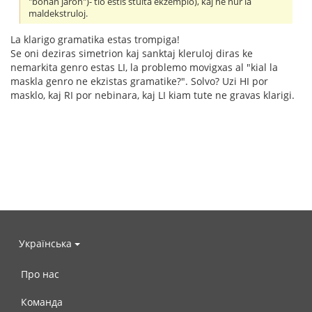
"bonan jaron")- tio estis stulta ekzemplo), kaj ne nur la
maldekstruloj.
La klarigo gramatika estas trompiga!
Se oni deziras simetrion kaj sanktaj kleruloj diras ke
nemarkita genro estas LI, la problemo movigxas al "kial la
maskla genro ne ekzistas gramatike?". Solvo? Uzi HI por
masklo, kaj RI por nebinara, kaj LI kiam tute ne gravas klarigi.
Українська
Про нас
Команда