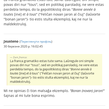
povas diri nur "tous", sed en politikaj paroladoj, ne vere estas
perdebla tempo, do la gepolitikistoj diras "
Bonne année à
toutes
[ine]
et à tous
" ("Feliĉan novan jaron al ĉiuj" (laŭvorte
"bonan jaron")- tio estis stulta ekzemplo), kaj ne nur la
maldekstruloj.
Jxusteno
(
Переглянути профіль
)
30 березня 2020 р. 16:02:45
Zam_franca:
La franca gramatiko estas tute sama. Laŭregule oni simple
povas diri nur "tous", sed en politikaj paroladoj, ne vere estas
perdebla tempo, do la gepolitikistoj diras "
Bonne année à
toutes
[ine]
et à tous
" ("Feliĉan novan jaron al ĉiuj" (laŭvorte
"bonan jaron")- tio estis stulta ekzemplo), kaj ne nur la
maldekstruloj.
Mi ne opinias ĉi tion malsaĝa ekzemplo.
"Bonan (novan) jaron!"
ŝajnas al mi tute bona esprimo.