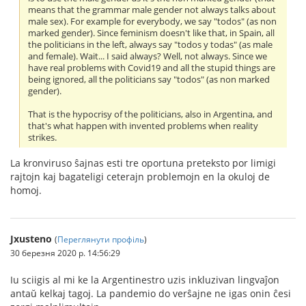
means that the grammar male gender not always talks about
male sex). For example for everybody, we say "todos" (as non
marked gender). Since feminism doesn't like that, in Spain, all
the politicians in the left, always say "todos y todas" (as male
and female). Wait... I said always? Well, not always. Since we
have real problems with Covid19 and all the stupid things are
being ignored, all the politicians say "todos" (as non marked
gender).
That is the hypocrisy of the politicians, also in Argentina, and
that's what happen with invented problems when reality
strikes.
La kronviruso ŝajnas esti tre oportuna preteksto por limigi
rajtojn kaj bagateligi ceterajn problemojn en la okuloj de
homoj.
Jxusteno
(
Переглянути профіль
)
30 березня 2020 р. 14:56:29
Iu sciigis al mi ke la Argentinestro uzis inkluzivan lingvaĵon
antaŭ kelkaj tagoj. La pandemio do verŝajne ne igas onin ĉesi