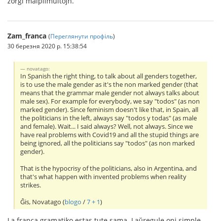
zorgi malplimultojn.
Zam_franca
(
Переглянути профіль
)
30 березня 2020 р. 15:38:54
novatago:
In Spanish the right thing, to talk about all genders together,
is to use the male gender as it's the non marked gender (that
means that the grammar male gender not always talks about
male sex). For example for everybody, we say "todos" (as non
marked gender). Since feminism doesn't like that, in Spain, all
the politicians in the left, always say "todos y todas" (as male
and female). Wait... I said always? Well, not always. Since we
have real problems with Covid19 and all the stupid things are
being ignored, all the politicians say "todos" (as non marked
gender).
That is the hypocrisy of the politicians, also in Argentina, and
that's what happen with invented problems when reality
strikes.
Ĝis, Novatago (
blogo
/
7 + 1
)
La franca gramatiko estas tute sama. Laŭregule oni simple