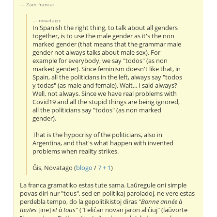
Zam_franca:
novatago:
In Spanish the right thing, to talk about all genders
together, is to use the male gender as it's the non
marked gender (that means that the grammar male
gender not always talks about male sex). For
example for everybody, we say "todos" (as non
marked gender). Since feminism doesn't like that, in
Spain, all the politicians in the left, always say "todos
y todas" (as male and female). Wait... I said always?
Well, not always. Since we have real problems with
Covid19 and all the stupid things are being ignored,
all the politicians say "todos" (as non marked
gender).
That is the hypocrisy of the politicians, also in
Argentina, and that's what happen with invented
problems when reality strikes.
Ĝis, Novatago (
blogo
/
7 + 1
)
La franca gramatiko estas tute sama. Laŭregule oni simple
povas diri nur "tous", sed en politikaj paroladoj, ne vere estas
perdebla tempo, do la gepolitikistoj diras "
Bonne année à
toutes
[ine]
et à tous
" ("Feliĉan novan jaron al ĉiuj" (laŭvorte