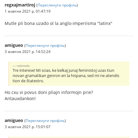
regxajmartiroj
(
Переглянути профіль
)
1 жовтня 2021 р. 01:47:19
Mutle pli bona uzado ol la anglo-imperiisma "latinx"
amigueo
(
Переглянути профіль
)
3 жовтня 2021 р. 14:52:24
robinvdv:
Tre interese! Mi scias, ke kelkaj junaj feministoj uzas tiun
novan gramatikan genron en la hispana, sed mi ne atendis
tion de ŝtatestro.
Ho cxu vi povus doni pliajn informojn prie?
Antauxdankon!
amigueo
(
Переглянути профіль
)
3 жовтня 2021 р. 15:01:07