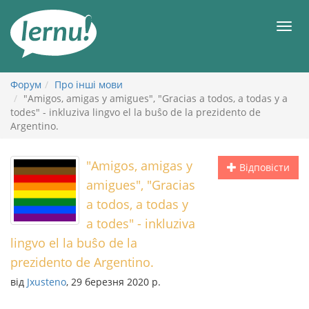
До
змісту
Мен
Форум
Про інші мови
"Amigos, amigas y amigues", "Gracias a todos, a todas y a
todes" - inkluziva lingvo el la buŝo de la prezidento de
Argentino.
"Amigos, amigas y
Відповісти
amigues", "Gracias
a todos, a todas y
a todes" - inkluziva
lingvo el la buŝo de la
prezidento de Argentino.
від
Jxusteno
, 29 березня 2020 р.