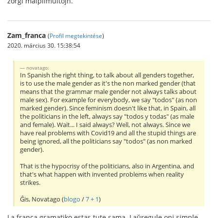
zorgi malplimultojn.
Zam_franca
(
Profil megtekintése
)
2020. március 30. 15:38:54
novatago:
In Spanish the right thing, to talk about all genders together,
is to use the male gender as it's the non marked gender (that
means that the grammar male gender not always talks about
male sex). For example for everybody, we say "todos" (as non
marked gender). Since feminism doesn't like that, in Spain, all
the politicians in the left, always say "todos y todas" (as male
and female). Wait... I said always? Well, not always. Since we
have real problems with Covid19 and all the stupid things are
being ignored, all the politicians say "todos" (as non marked
gender).
That is the hypocrisy of the politicians, also in Argentina, and
that's what happen with invented problems when reality
strikes.
Ĝis, Novatago (
blogo
/
7 + 1
)
La franca gramatiko estas tute sama. Laŭregule oni simple