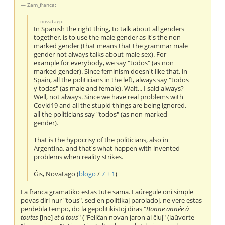
Zam_franca:
novatago:
In Spanish the right thing, to talk about all genders
together, is to use the male gender as it's the non
marked gender (that means that the grammar male
gender not always talks about male sex). For
example for everybody, we say "todos" (as non
marked gender). Since feminism doesn't like that, in
Spain, all the politicians in the left, always say "todos
y todas" (as male and female). Wait... I said always?
Well, not always. Since we have real problems with
Covid19 and all the stupid things are being ignored,
all the politicians say "todos" (as non marked
gender).
That is the hypocrisy of the politicians, also in
Argentina, and that's what happen with invented
problems when reality strikes.
Ĝis, Novatago (
blogo
/
7 + 1
)
La franca gramatiko estas tute sama. Laŭregule oni simple
povas diri nur "tous", sed en politikaj paroladoj, ne vere estas
perdebla tempo, do la gepolitikistoj diras "
Bonne année à
toutes
[ine]
et à tous
" ("Feliĉan novan jaron al ĉiuj" (laŭvorte