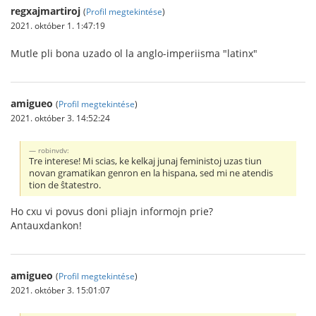
regxajmartiroj
(
Profil megtekintése
)
2021. október 1. 1:47:19
Mutle pli bona uzado ol la anglo-imperiisma "latinx"
amigueo
(
Profil megtekintése
)
2021. október 3. 14:52:24
robinvdv:
Tre interese! Mi scias, ke kelkaj junaj feministoj uzas tiun
novan gramatikan genron en la hispana, sed mi ne atendis
tion de ŝtatestro.
Ho cxu vi povus doni pliajn informojn prie?
Antauxdankon!
amigueo
(
Profil megtekintése
)
2021. október 3. 15:01:07