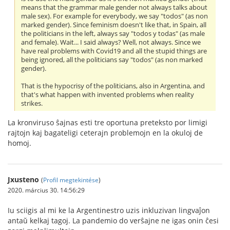
means that the grammar male gender not always talks about
male sex). For example for everybody, we say "todos" (as non
marked gender). Since feminism doesn't like that, in Spain, all
the politicians in the left, always say "todos y todas" (as male
and female). Wait... I said always? Well, not always. Since we
have real problems with Covid19 and all the stupid things are
being ignored, all the politicians say "todos" (as non marked
gender).
That is the hypocrisy of the politicians, also in Argentina, and
that's what happen with invented problems when reality
strikes.
La kronviruso ŝajnas esti tre oportuna preteksto por limigi
rajtojn kaj bagateligi ceterajn problemojn en la okuloj de
homoj.
Jxusteno
(
Profil megtekintése
)
2020. március 30. 14:56:29
Iu sciigis al mi ke la Argentinestro uzis inkluzivan lingvaĵon
antaŭ kelkaj tagoj. La pandemio do verŝajne ne igas onin ĉesi