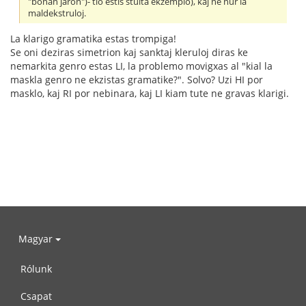
"bonan jaron")- tio estis stulta ekzemplo), kaj ne nur la
maldekstruloj.
La klarigo gramatika estas trompiga!
Se oni deziras simetrion kaj sanktaj kleruloj diras ke
nemarkita genro estas LI, la problemo movigxas al "kial la
maskla genro ne ekzistas gramatike?". Solvo? Uzi HI por
masklo, kaj RI por nebinara, kaj LI kiam tute ne gravas klarigi.
Magyar
Rólunk
Csapat