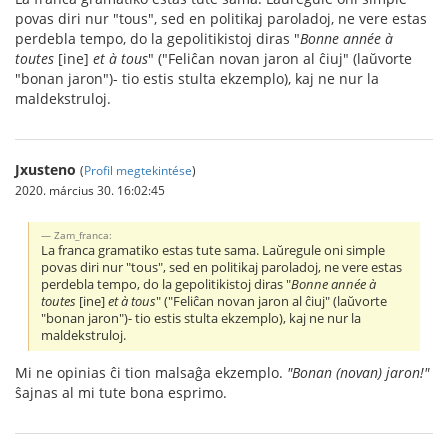
povas diri nur "tous", sed en politikaj paroladoj, ne vere estas
perdebla tempo, do la gepolitikistoj diras "
Bonne année à
toutes
[ine]
et à tous
" ("Feliĉan novan jaron al ĉiuj" (laŭvorte
"bonan jaron")- tio estis stulta ekzemplo), kaj ne nur la
maldekstruloj.
Jxusteno
(
Profil megtekintése
)
2020. március 30. 16:02:45
Zam_franca:
La franca gramatiko estas tute sama. Laŭregule oni simple
povas diri nur "tous", sed en politikaj paroladoj, ne vere estas
perdebla tempo, do la gepolitikistoj diras "
Bonne année à
toutes
[ine]
et à tous
" ("Feliĉan novan jaron al ĉiuj" (laŭvorte
"bonan jaron")- tio estis stulta ekzemplo), kaj ne nur la
maldekstruloj.
Mi ne opinias ĉi tion malsaĝa ekzemplo.
"Bonan (novan) jaron!"
ŝajnas al mi tute bona esprimo.