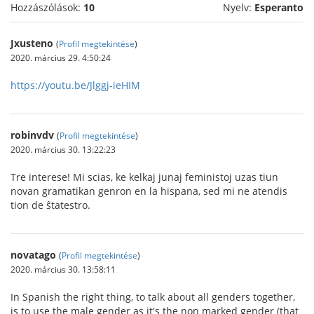
Hozzászólások:
10
Nyelv:
Esperanto
Jxusteno
(
Profil megtekintése
)
2020. március 29. 4:50:24
https://youtu.be/Jlggj-ieHIM
robinvdv
(
Profil megtekintése
)
2020. március 30. 13:22:23
Tre interese! Mi scias, ke kelkaj junaj feministoj uzas tiun
novan gramatikan genron en la hispana, sed mi ne atendis
tion de ŝtatestro.
novatago
(
Profil megtekintése
)
2020. március 30. 13:58:11
In Spanish the right thing, to talk about all genders together,
is to use the male gender as it's the non marked gender (that