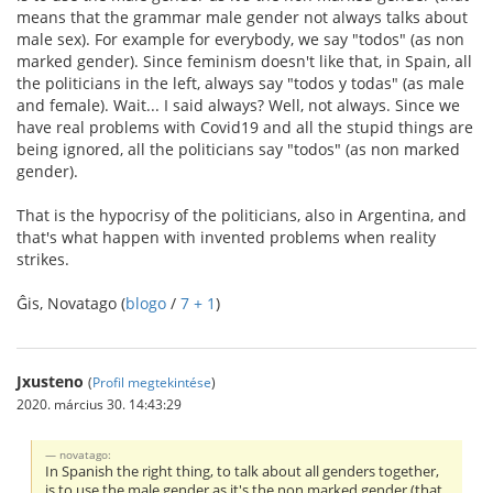
means that the grammar male gender not always talks about
male sex). For example for everybody, we say "todos" (as non
marked gender). Since feminism doesn't like that, in Spain, all
the politicians in the left, always say "todos y todas" (as male
and female). Wait... I said always? Well, not always. Since we
have real problems with Covid19 and all the stupid things are
being ignored, all the politicians say "todos" (as non marked
gender).
That is the hypocrisy of the politicians, also in Argentina, and
that's what happen with invented problems when reality
strikes.
Ĝis, Novatago (
blogo
/
7 + 1
)
Jxusteno
(
Profil megtekintése
)
2020. március 30. 14:43:29
novatago:
In Spanish the right thing, to talk about all genders together,
is to use the male gender as it's the non marked gender (that