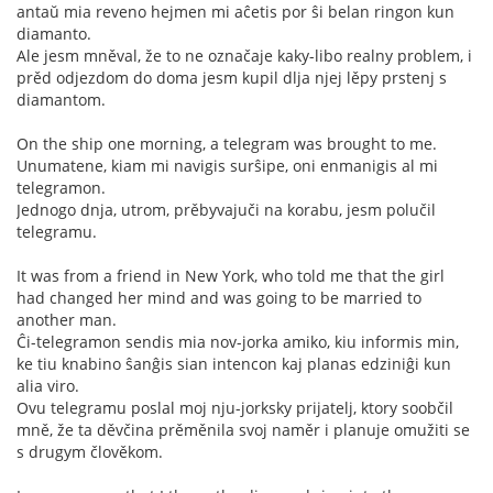
antaŭ mia reveno hejmen mi aĉetis por ŝi belan ringon kun
diamanto.
Ale jesm mněval, že to ne označaje kaky-libo realny problem, i
prěd odjezdom do doma jesm kupil dlja njej lěpy prstenj s
diamantom.
On the ship one morning, a telegram was brought to me.
Unumatene, kiam mi navigis surŝipe, oni enmanigis al mi
telegramon.
Jednogo dnja, utrom, prěbyvajuči na korabu, jesm polučil
telegramu.
It was from a friend in New York, who told me that the girl
had changed her mind and was going to be married to
another man.
Ĉi-telegramon sendis mia nov-jorka amiko, kiu informis min,
ke tiu knabino ŝanĝis sian intencon kaj planas edziniĝi kun
alia viro.
Ovu telegramu poslal moj nju-jorksky prijatelj, ktory soobčil
mně, že ta děvčina prěměnila svoj naměr i planuje omužiti se
s drugym člověkom.