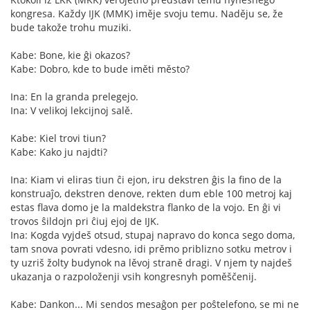
kongresa. Každy IJK (MMK) iměje svoju temu. Naděju se, že
bude takože trohu muziki.
Kabe: Bone, kie ĝi okazos?
Kabe: Dobro, kde to bude iměti město?
Ina: En la granda prelegejo.
Ina: V velikoj lekcijnoj salě.
Kabe: Kiel trovi tiun?
Kabe: Kako ju najdti?
Ina: Kiam vi eliras tiun ĉi ejon, iru dekstren ĝis la fino de la
konstruaĵo, dekstren denove, rekten dum eble 100 metroj kaj
estas flava domo je la maldekstra flanko de la vojo. En ĝi vi
trovos ŝildojn pri ĉiuj ejoj de IJK.
Ina: Kogda vyjdeš otsud, stupaj napravo do konca sego doma,
tam snova povrati vdesno, idi prěmo priblizno sotku metrov i
ty uzriš žolty budynok na lěvoj straně dragi. V njem ty najdeš
ukazanja o razpoloženji vsih kongresnyh poměščenij.
Kabe: Dankon... Mi sendos mesaĝon per poŝtelefono, se mi ne