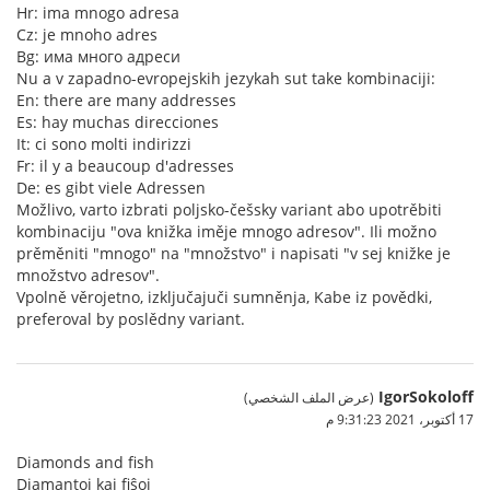
Hr: ima mnogo adresa
Cz: je mnoho adres
Bg: има много адреси
Nu a v zapadno-evropejskih jezykah sut take kombinaciji:
En: there are many addresses
Es: hay muchas direcciones
It: ci sono molti indirizzi
Fr: il y a beaucoup d'adresses
De: es gibt viele Adressen
Možlivo, varto izbrati poljsko-češsky variant abo upotrěbiti
kombinaciju "ova knižka iměje mnogo adresov". Ili možno
prěměniti "mnogo" na "množstvo" i napisati "v sej knižke je
množstvo adresov".
Vpolně věrojetno, izključajuči sumněnja, Kabe iz povědki,
preferoval by poslědny variant.
IgorSokoloff
(عرض الملف الشخصي)
17 أكتوبر، 2021 9:31:23 م
Diamonds and fish
Diamantoj kaj fiŝoj