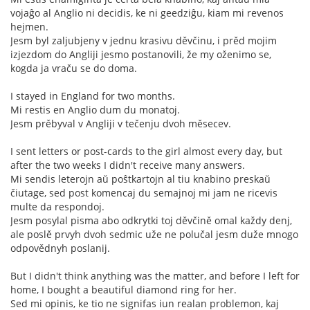
vojaĝo al Anglio ni decidis, ke ni geedziĝu, kiam mi revenos
hejmen.
Jesm byl zaljubjeny v jednu krasivu děvčinu, i prěd mojim
izjezdom do Angliji jesmo postanovili, že my oženimo se,
kogda ja vraču se do doma.
I stayed in England for two months.
Mi restis en Anglio dum du monatoj.
Jesm prěbyval v Angliji v tečenju dvoh měsecev.
I sent letters or post-cards to the girl almost every day, but
after the two weeks I didn't receive many answers.
Mi sendis leterojn aŭ poŝtkartojn al tiu knabino preskaŭ
čiutage, sed post komencaj du semajnoj mi jam ne ricevis
multe da respondoj.
Jesm posylal pisma abo odkrytki toj děvčině omal každy denj,
ale poslě prvyh dvoh sedmic uže ne polučal jesm duže mnogo
odpovědnyh poslanij.
But I didn't think anything was the matter, and before I left for
home, I bought a beautiful diamond ring for her.
Sed mi opinis, ke tio ne signifas iun realan problemon, kaj