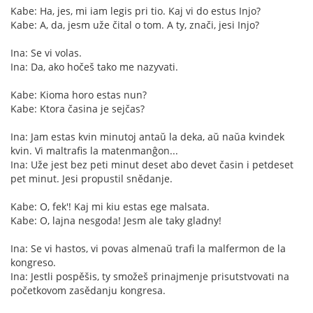
Kabe: Ha, jes, mi iam legis pri tio. Kaj vi do estus Injo?
Kabe: A, da, jesm uže čital o tom. A ty, znači, jesi Injo?
Ina: Se vi volas.
Ina: Da, ako hočeš tako me nazyvati.
Kabe: Kioma horo estas nun?
Kabe: Ktora časina je sejčas?
Ina: Jam estas kvin minutoj antaŭ la deka, aŭ naŭa kvindek
kvin. Vi maltrafis la matenmanĝon...
Ina: Uže jest bez peti minut deset abo devet časin i petdeset
pet minut. Jesi propustil snědanje.
Kabe: O, fek'! Kaj mi kiu estas ege malsata.
Kabe: O, lajna nesgoda! Jesm ale taky gladny!
Ina: Se vi hastos, vi povas almenaŭ trafi la malfermon de la
kongreso.
Ina: Jestli pospěšis, ty smožeš prinajmenje prisutstvovati na
početkovom zasědanju kongresa.