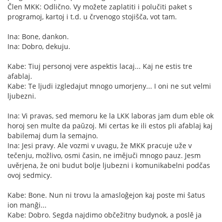
Člen MKK: Odlično. Vy možete zaplatiti i polučiti paket s
programoj, kartoj i t.d. u črvenogo stojišča, vot tam.
Ina: Bone, dankon.
Ina: Dobro, dekuju.
Kabe: Tiuj personoj vere aspektis lacaj... Kaj ne estis tre
afablaj.
Kabe: Te ljudi izgledajut mnogo umorjeny... I oni ne sut velmi
ljubezni.
Ina: Vi pravas, sed memoru ke la LKK laboras jam dum eble ok
horoj sen multe da paŭzoj. Mi certas ke ili estos pli afablaj kaj
babilemaj dum la semajno.
Ina: Jesi pravy. Ale vozmi v uvagu, že MKK pracuje uže v
tečenju, možlivo, osmi časin, ne imějuči mnogo pauz. Jesm
uvěrjena, že oni budut bolje ljubezni i komunikabelni podčas
ovoj sedmicy.
Kabe: Bone. Nun ni trovu la amasloĝejon kaj poste mi ŝatus
ion manĝi...
Kabe: Dobro. Segda najdimo občežitny budynok, a poslě ja