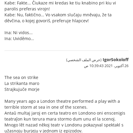
Kabe: Fakte... Ĉiukaze mi kredas ke tiu knabino pri kiu vi
parolis preferas virojn!
Kabe: Nu, faktično... Vo vsakom slučaju mněvaju, že ta
děvčina, o kojej govoriš, preferuje hlapcev!
Ina: Ni vidos...
Ina: Uviděmo...
IgorSokoloff
(عرض الملف الشخصي)
26 أكتوبر، 2021 10:39:43 ص
The sea on strike
La strikanta maro
Strajkujuče morje
Many years ago a London theatre performed a play with a
terrible storm at sea in one of the scenes.
Antaŭ multaj jaroj en certa teatro en Londono oni enscenigis
teatraĵon kun terura mara stormo dum unu el la scenoj.
Mnogo lět nazad někoj teatr v Londonu pokazyval spektakl s
užasnoju burjeju v jednom iz epizodov.