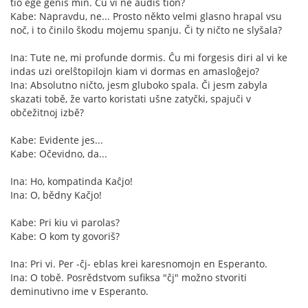
tio ege ĝenis min. Ĉu vi ne aŭdis tion?
Kabe: Napravdu, ne... Prosto někto velmi glasno hrapal vsu
noč, i to činilo škodu mojemu spanju. Či ty ničto ne slyšala?
Ina: Tute ne, mi profunde dormis. Ĉu mi forgesis diri al vi ke
indas uzi orelŝtopilojn kiam vi dormas en amasloĝejo?
Ina: Absolutno ničto, jesm gluboko spala. Či jesm zabyla
skazati tobě, že varto koristati ušne zatyčki, spajuči v
občežitnoj izbě?
Kabe: Evidente jes...
Kabe: Očevidno, da...
Ina: Ho, kompatinda Kaĉjo!
Ina: O, bědny Kačjo!
Kabe: Pri kiu vi parolas?
Kabe: O kom ty govoriš?
Ina: Pri vi. Per -ĉj- eblas krei karesnomojn en Esperanto.
Ina: O tobě. Posrědstvom sufiksa "ĉj" možno stvoriti
deminutivno ime v Esperanto.