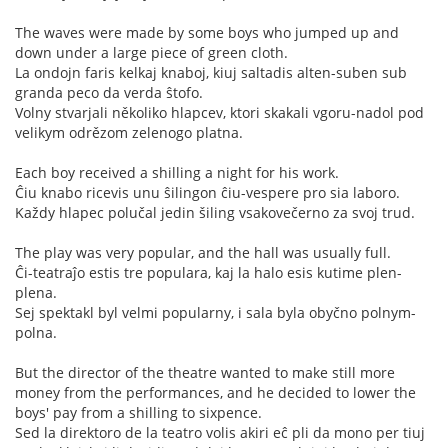
The waves were made by some boys who jumped up and
down under a large piece of green cloth.
La ondojn faris kelkaj knaboj, kiuj saltadis alten-suben sub
granda peco da verda ŝtofo.
Volny stvarjali několiko hlapcev, ktori skakali vgoru-nadol pod
velikym odrězom zelenogo platna.
Each boy received a shilling a night for his work.
Ĉiu knabo ricevis unu ŝilingon ĉiu-vespere pro sia laboro.
Každy hlapec polučal jedin šiling vsakovečerno za svoj trud.
The play was very popular, and the hall was usually full.
Ĉi-teatraĵo estis tre populara, kaj la halo esis kutime plen-
plena.
Sej spektakl byl velmi popularny, i sala byla obyčno polnym-
polna.
But the director of the theatre wanted to make still more
money from the performances, and he decided to lower the
boys' pay from a shilling to sixpence.
Sed la direktoro de la teatro volis akiri eĉ pli da mono per tiuj