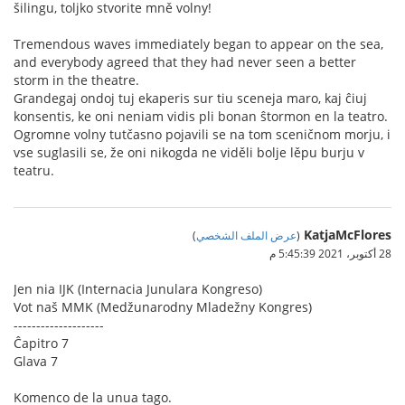
šilingu, toljko stvorite mně volny!
Tremendous waves immediately began to appear on the sea,
and everybody agreed that they had never seen a better
storm in the theatre.
Grandegaj ondoj tuj ekaperis sur tiu sceneja maro, kaj ĉiuj
konsentis, ke oni neniam vidis pli bonan ŝtormon en la teatro.
Ogromne volny tutčasno pojavili se na tom sceničnom morju, i
vse suglasili se, že oni nikogda ne viděli bolje lěpu burju v
teatru.
KatjaMcFlores
(
عرض الملف الشخصي
)
28 أكتوبر، 2021 5:45:39 م
Jen nia IJK (Internacia Junulara Kongreso)
Vot naš MMK (Medžunarodny Mladežny Kongres)
--------------------
Ĉapitro 7
Glava 7
Komenco de la unua tago.