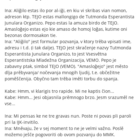
Ina: Aliĝilo estas ilo por al-iĝi, en kiu vi skribas vian nomon,
adreson ktp. TEJO estas mallongigo de Tutmonda Esperantista
Junulara Organizo. Pepo estas la amuza birdo de TEJO.
Amasloĝejo estas ejo kie amaso de homoj loĝas, kutime oni
bezonas dormosakon tie.
Ina: "Aliĝilo" jest formular pozvanja, v ktory trěba vpisati ime,
adresu i t.d. (i tak dalje). TEJO jest skračenje nazvy Tutmonda
Esperantista Junulara Organizo, to jest Vsesvětna
Esperantistska Mladežna Organizacija, VEMO. Pepo je
zabavny ptak, simbol TEJO (VEMO). "Amasloĝejo" jest město
dlja prěbyvanja/ nočevanja mnogih ljudij, t.e. občežitne
poměščenija. Obyčno tam trěba iměti torbu do spanja.
Kabe: Hmm, vi klarigis tro rapide. Mi ne kaptis ĉion...
Kabe: Hmm... Jesi objasnila prěmnogo brzo. Jesm srazuměl ne
vse...
Ina: Mi pensas ke ne tre gravas nun. Poste ni povas pli paroli
pri la IJK-invitilo.
Ina: Mněvaju, že v sej moment to ne je velmi važno. Poslě
možemo jeŝče pogovoriti ob ovom pozvanju do MMK.