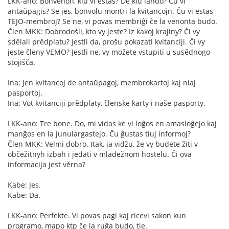
LKK-ano: Bonvenon, kiu vi estas? De kiu lando? Ĉu vi
antaŭpagis? Se jes, bonvolu montri la kvitancojn. Ĉu vi estas
TEJO-membroj? Se ne, vi povas membriĝi ĉe la venonta budo.
Člen MKK: Dobrodošli, kto vy jeste? Iz kakoj krajiny? Či vy
sdělali prědplatu? Jestli da, prošu pokazati kvitanciji. Či vy
jeste členy VEMO? Jestli ne, vy možete vstupiti u susědnogo
stojišča.
Ina: Jen kvitancoj de antaŭpagoj, membrokartoj kaj niaj
pasportoj.
Ina: Vot kvitanciji prědplaty, členske karty i naše pasporty.
LKK-ano: Tre bone. Do, mi vidas ke vi loĝos en amasloĝejo kaj
manĝos en la junulargastejo. Ĉu ĝustas tiuj informoj?
Člen MKK: Velmi dobro. Itak, ja vidžu, že vy budete žiti v
občežitnyh izbah i jedati v mladežnom hostelu. Či ova
informacija jest věrna?
Kabe: Jes.
Kabe: Da.
LKK-ano: Perfekte. Vi povas pagi kaj ricevi sakon kun
programo, mapo ktp ĉe la ruĝa budo, tie.