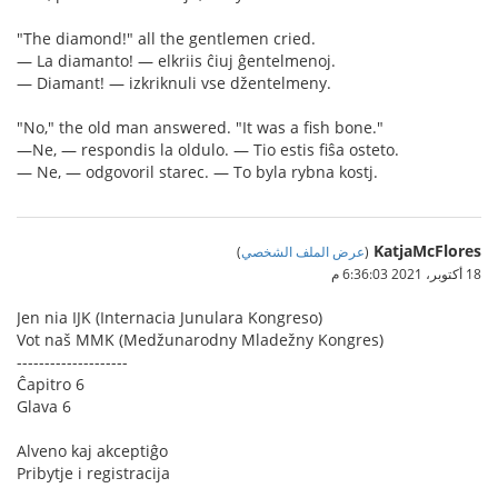
"The diamond!" all the gentlemen cried.
— La diamanto! — elkriis ĉiuj ĝentelmenoj.
— Diamant! — izkriknuli vse džentelmeny.
"No," the old man answered. "It was a fish bone."
—Ne, — respondis la oldulo. — Tio estis fiŝa osteto.
— Ne, — odgovoril starec. — To byla rybna kostj.
KatjaMcFlores
(
عرض الملف الشخصي
)
18 أكتوبر، 2021 6:36:03 م
Jen nia IJK (Internacia Junulara Kongreso)
Vot naš MMK (Medžunarodny Mladežny Kongres)
--------------------
Ĉapitro 6
Glava 6
Alveno kaj akceptiĝo
Pribytje i registracija