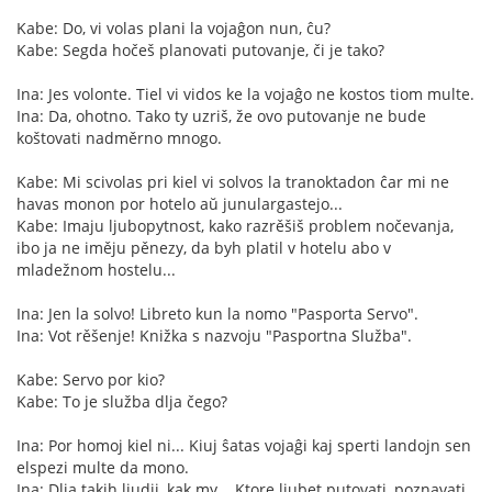
Kabe: Do, vi volas plani la vojaĝon nun, ĉu?
Kabe: Segda hočeš planovati putovanje, či je tako?
Ina: Jes volonte. Tiel vi vidos ke la vojaĝo ne kostos tiom multe.
Ina: Da, ohotno. Tako ty uzriš, že ovo putovanje ne bude
koštovati nadměrno mnogo.
Kabe: Mi scivolas pri kiel vi solvos la tranoktadon ĉar mi ne
havas monon por hotelo aŭ junulargastejo...
Kabe: Imaju ljubopytnost, kako razrěšiš problem nočevanja,
ibo ja ne iměju pěnezy, da byh platil v hotelu abo v
mladežnom hostelu...
Ina: Jen la solvo! Libreto kun la nomo "Pasporta Servo".
Ina: Vot rěšenje! Knižka s nazvoju "Pasportna Služba".
Kabe: Servo por kio?
Kabe: To je služba dlja čego?
Ina: Por homoj kiel ni... Kiuj ŝatas vojaĝi kaj sperti landojn sen
elspezi multe da mono.
Ina: Dlja takih ljudij, kak my... Ktore ljubet putovati, poznavati