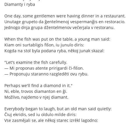
Diamanty i ryba
One day, some gentlemen were having dinner in a restaurant.
Unutage grupeto da ĝentelmenoj vespermanĝis en restoracio.
Jednogo dnja grupa džentelmenov večerjala v restoranu.
When the fish was put on the table, a young man said:
Kiam oni surtabligis fiŝon, iu junulo diris:
Kogda na stol byla podana ryba, někoj junak skazal:
"Let's examine the fish carefully.
— Mi proponas atente pririgardi ĉi-fiŝon.
— Proponuju staranno razgleděti ovu rybu.
Perhaps we'll find a diamond in it."
Ni, eble, trovos diamanton en ĝi.
Možlivo, najdemo v njej diamant.
Everybody began to laugh, but an old man said quietly:
Ĉiuj ekridis, sed iu oldulo milde diris:
Vse zasmějali se, ale někoj starec izrěkl lagodno: