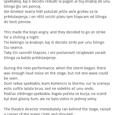
spektakloj, kaj li decidis redukti la pagon al tiuj knaboj de unu
ŝilingo ĝis ses pencoj.
Ale direktor teatra htěl polučati ješče veče grošev za te
prědstavjenja, i on rěšil sniziti platu tym hlapcam od šilinga
do šesti pensov.
This made the boys angry, and they decided to go on strike
for a shilling a night.
Tio kolerigis la knabojn, kaj ili decidis striki por unu ŝilingo
ĉiu-seance.
Taky čin razsrdil hlapcev, i oni postanovili strajkovati zaradi
šilinga za každo prědstavjenje.
During the next performance, when the storm began, there
was enough loud noise on the stage, but not one wave could
be seen.
Dum sekva spektaklo, kiam komencis la ŝtormo, sur la scenejo
estis sufiĉe laŭda bruo, sed ne videblis eĉ unu ondo.
Podčas slědnogo spektakla, kogda počela se burja, na sceně
byl dost glasny šum, ale ne bylo vidno ni jedinoj volny.
The theatre director immediately ran behind the stage, raised
a corner of the green cloth and shouted: