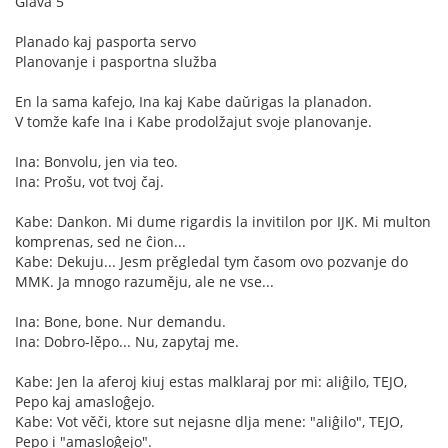
Glava 5
Planado kaj pasporta servo
Planovanje i pasportna služba
En la sama kafejo, Ina kaj Kabe daŭrigas la planadon.
V tomže kafe Ina i Kabe prodolžajut svoje planovanje.
Ina: Bonvolu, jen via teo.
Ina: Prošu, vot tvoj čaj.
Kabe: Dankon. Mi dume rigardis la invitilon por IJK. Mi multon
komprenas, sed ne ĉion...
Kabe: Dekuju... Jesm prěgledal tym časom ovo pozvanje do
MMK. Ja mnogo razuměju, ale ne vse...
Ina: Bone, bone. Nur demandu.
Ina: Dobro-lěpo... Nu, zapytaj me.
Kabe: Jen la aferoj kiuj estas malklaraj por mi: aliĝilo, TEJO,
Pepo kaj amasloĝejo.
Kabe: Vot věči, ktore sut nejasne dlja mene: "aliĝilo", TEJO,
Pepo i "amasloĝejo".