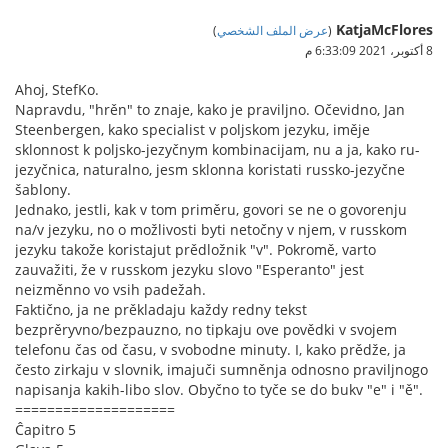
KatjaMcFlores
(
عرض الملف الشخصي
)
8 أكتوبر، 2021 6:33:09 م
Ahoj, StefKo.
Napravdu, "hrěn" to znaje, kako je praviljno. Očevidno, Jan
Steenbergen, kako specialist v poljskom jezyku, iměje
sklonnost k poljsko-jezyčnym kombinacijam, nu a ja, kako ru-
jezyčnica, naturalno, jesm sklonna koristati russko-jezyčne
šablony.
Jednako, jestli, kak v tom priměru, govori se ne o govorenju
na/v jezyku, no o možlivosti byti netočny v njem, v russkom
jezyku takože koristajut prědložnik "v". Pokromě, varto
zauvažiti, že v russkom jezyku slovo "Esperanto" jest
neizměnno vo vsih padežah.
Faktično, ja ne prěkladaju každy redny tekst
bezprěryvno/bezpauzno, no tipkaju ove povědki v svojem
telefonu čas od času, v svobodne minuty. I, kako prědže, ja
često zirkaju v slovnik, imajuči sumněnja odnosno praviljnogo
napisanja kakih-libo slov. Obyčno to tyče se do bukv "e" i "ě".
====================
Ĉapitro 5