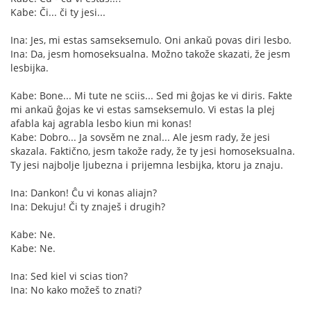
Kabe: Či... či ty jesi...
Ina: Jes, mi estas samseksemulo. Oni ankaŭ povas diri lesbo.
Ina: Da, jesm homoseksualna. Možno takože skazati, že jesm
lesbijka.
Kabe: Bone... Mi tute ne sciis... Sed mi ĝojas ke vi diris. Fakte
mi ankaŭ ĝojas ke vi estas samseksemulo. Vi estas la plej
afabla kaj agrabla lesbo kiun mi konas!
Kabe: Dobro... Ja sovsěm ne znal... Ale jesm rady, že jesi
skazala. Faktično, jesm takože rady, že ty jesi homoseksualna.
Ty jesi najbolje ljubezna i prijemna lesbijka, ktoru ja znaju.
Ina: Dankon! Ĉu vi konas aliajn?
Ina: Dekuju! Či ty znaješ i drugih?
Kabe: Ne.
Kabe: Ne.
Ina: Sed kiel vi scias tion?
Ina: No kako možeš to znati?