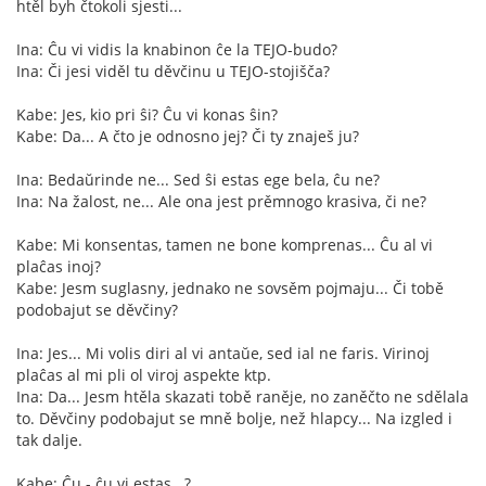
htěl byh čtokoli sjesti...
Ina: Ĉu vi vidis la knabinon ĉe la TEJO-budo?
Ina: Či jesi viděl tu děvčinu u TEJO-stojišča?
Kabe: Jes, kio pri ŝi? Ĉu vi konas ŝin?
Kabe: Da... A čto je odnosno jej? Či ty znaješ ju?
Ina: Bedaŭrinde ne... Sed ŝi estas ege bela, ĉu ne?
Ina: Na žalost, ne... Ale ona jest prěmnogo krasiva, či ne?
Kabe: Mi konsentas, tamen ne bone komprenas... Ĉu al vi
plaĉas inoj?
Kabe: Jesm suglasny, jednako ne sovsěm pojmaju... Či tobě
podobajut se děvčiny?
Ina: Jes... Mi volis diri al vi antaŭe, sed ial ne faris. Virinoj
plaĉas al mi pli ol viroj aspekte ktp.
Ina: Da... Jesm htěla skazati tobě raněje, no zaněčto ne sdělala
to. Děvčiny podobajut se mně bolje, než hlapcy... Na izgled i
tak dalje.
Kabe: Ĉu - ĉu vi estas...?