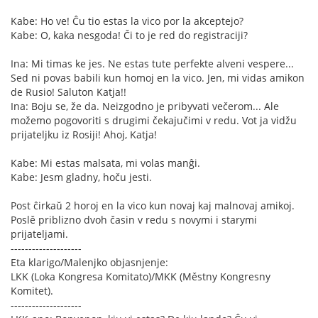
Kabe: Ho ve! Ĉu tio estas la vico por la akceptejo?
Kabe: O, kaka nesgoda! Či to je red do registraciji?
Ina: Mi timas ke jes. Ne estas tute perfekte alveni vespere...
Sed ni povas babili kun homoj en la vico. Jen, mi vidas amikon
de Rusio! Saluton Katja!!
Ina: Boju se, že da. Neizgodno je pribyvati večerom... Ale
možemo pogovoriti s drugimi čekajučimi v redu. Vot ja vidžu
prijateljku iz Rosiji! Ahoj, Katja!
Kabe: Mi estas malsata, mi volas manĝi.
Kabe: Jesm gladny, hoču jesti.
Post ĉirkaŭ 2 horoj en la vico kun novaj kaj malnovaj amikoj.
Poslě priblizno dvoh časin v redu s novymi i starymi
prijateljami.
--------------------
Eta klarigo/Malenjko objasnjenje:
LKK (Loka Kongresa Komitato)/MKK (Městny Kongresny
Komitet).
--------------------