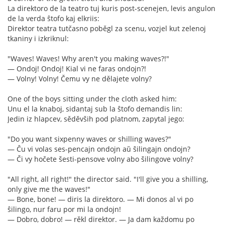
La direktoro de la teatro tuj kuris post-scenejen, levis angulon
de la verda ŝtofo kaj elkriis:
Direktor teatra tutčasno poběgl za scenu, vozjel kut zelenoj
tkaniny i izkriknul:
"Waves! Waves! Why aren't you making waves?!"
— Ondoj! Ondoj! Kial vi ne faras ondojn?!
— Volny! Volny! Čemu vy ne dělajete volny?
One of the boys sitting under the cloth asked him:
Unu el la knaboj, sidantaj sub la ŝtofo demandis lin:
Jedin iz hlapcev, sěděvših pod platnom, zapytal jego:
"Do you want sixpenny waves or shilling waves?"
— Ĉu vi volas ses-pencajn ondojn aŭ ŝilingajn ondojn?
— Či vy hočete šesti-pensove volny abo šilingove volny?
"All right, all right!" the director said. "I'll give you a shilling,
only give me the waves!"
— Bone, bone! — diris la direktoro. — Mi donos al vi po
ŝilingo, nur faru por mi la ondojn!
— Dobro, dobro! — rěkl direktor. — Ja dam každomu po