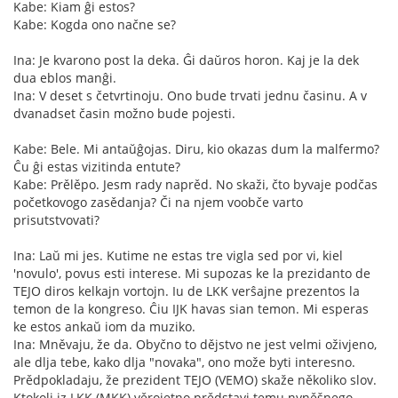
Kabe: Kiam ĝi estos?
Kabe: Kogda ono načne se?
Ina: Je kvarono post la deka. Ĝi daŭros horon. Kaj je la dek
dua eblos manĝi.
Ina: V deset s četvrtinoju. Ono bude trvati jednu časinu. A v
dvanadset časin možno bude pojesti.
Kabe: Bele. Mi antaŭĝojas. Diru, kio okazas dum la malfermo?
Ĉu ĝi estas vizitinda entute?
Kabe: Prělěpo. Jesm rady naprěd. No skaži, čto byvaje podčas
početkovogo zasědanja? Či na njem voobče varto
prisutstvovati?
Ina: Laŭ mi jes. Kutime ne estas tre vigla sed por vi, kiel
'novulo', povus esti interese. Mi supozas ke la prezidanto de
TEJO diros kelkajn vortojn. Iu de LKK verŝajne prezentos la
temon de la kongreso. Ĉiu IJK havas sian temon. Mi esperas
ke estos ankaŭ iom da muziko.
Ina: Mněvaju, že da. Obyčno to dějstvo ne jest velmi oživjeno,
ale dlja tebe, kako dlja "novaka", ono može byti interesno.
Prědpokladaju, že prezident TEJO (VEMO) skaže několiko slov.
Ktokoli iz LKK (MKK) věrojetno prědstavi temu nyněšnego