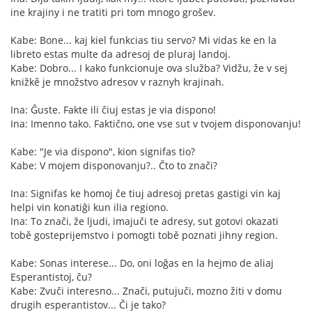
ine krajiny i ne tratiti pri tom mnogo grošev.
Kabe: Bone... kaj kiel funkcias tiu servo? Mi vidas ke en la
libreto estas multe da adresoj de pluraj landoj.
Kabe: Dobro... I kako funkcionuje ova služba? Vidžu, že v sej
knižkě je množstvo adresov v raznyh krajinah.
Ina: Ĝuste. Fakte ili ĉiuj estas je via dispono!
Ina: Imenno tako. Faktično, one vse sut v tvojem disponovanju!
Kabe: "Je via dispono", kion signifas tio?
Kabe: V mojem disponovanju?.. Čto to znači?
Ina: Signifas ke homoj ĉe tiuj adresoj pretas gastigi vin kaj
helpi vin konatiĝi kun ilia regiono.
Ina: To znači, že ljudi, imajuči te adresy, sut gotovi okazati
tobě gosteprijemstvo i pomogti tobě poznati jihny region.
Kabe: Sonas interese... Do, oni loĝas en la hejmo de aliaj
Esperantistoj, ĉu?
Kabe: Zvuči interesno... Znači, putujuči, mozno žiti v domu
drugih esperantistov... Či je tako?