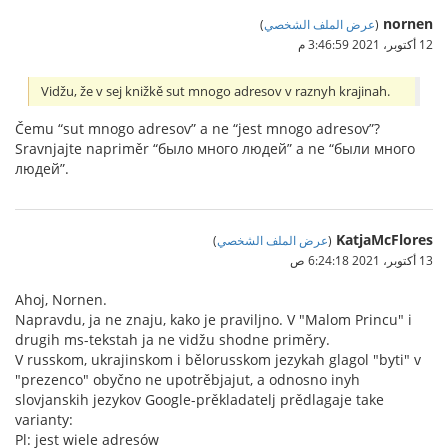
nornen
(
عرض الملف الشخصي
)
12 أكتوبر، 2021 3:46:59 م
Vidžu, že v sej knižkě sut mnogo adresov v raznyh krajinah.
Čemu “sut mnogo adresov” a ne “jest mnogo adresov”?
Sravnjajte napriměr “было много людей” a ne “были много
людей”.
KatjaMcFlores
(
عرض الملف الشخصي
)
13 أكتوبر، 2021 6:24:18 ص
Ahoj, Nornen.
Napravdu, ja ne znaju, kako je praviljno. V "Malom Princu" i
drugih ms-tekstah ja ne vidžu shodne priměry.
V russkom, ukrajinskom i bělorusskom jezykah glagol "byti" v
"prezenco" obyčno ne upotrěbjajut, a odnosno inyh
slovjanskih jezykov Google-prěkladatelj prědlagaje take
varianty:
Pl: jest wiele adresów