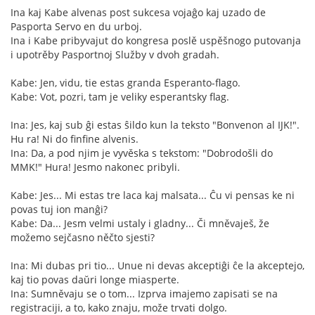
Ina kaj Kabe alvenas post sukcesa vojaĝo kaj uzado de
Pasporta Servo en du urboj.
Ina i Kabe pribyvajut do kongresa poslě uspěšnogo putovanja
i upotrěby Pasportnoj Služby v dvoh gradah.
Kabe: Jen, vidu, tie estas granda Esperanto-flago.
Kabe: Vot, pozri, tam je veliky esperantsky flag.
Ina: Jes, kaj sub ĝi estas ŝildo kun la teksto "Bonvenon al IJK!".
Hu ra! Ni do finfine alvenis.
Ina: Da, a pod njim je vyvěska s tekstom: "Dobrodošli do
MMK!" Hura! Jesmo nakonec pribyli.
Kabe: Jes... Mi estas tre laca kaj malsata... Ĉu vi pensas ke ni
povas tuj ion manĝi?
Kabe: Da... Jesm velmi ustaly i gladny... Či mněvaješ, že
možemo sejčasno něčto sjesti?
Ina: Mi dubas pri tio... Unue ni devas akceptiĝi ĉe la akceptejo,
kaj tio povas daŭri longe miasperte.
Ina: Sumněvaju se o tom... Izprva imajemo zapisati se na
registraciji, a to, kako znaju, može trvati dolgo.