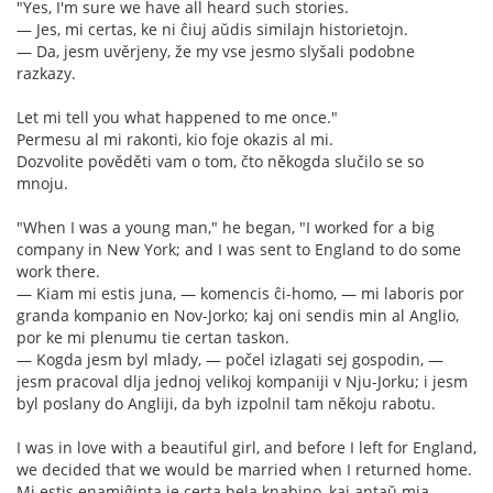
"Yes, I'm sure we have all heard such stories.
— Jes, mi certas, ke ni ĉiuj aŭdis similajn historietojn.
— Da, jesm uvěrjeny, že my vse jesmo slyšali podobne
razkazy.
Let mi tell you what happened to me once."
Permesu al mi rakonti, kio foje okazis al mi.
Dozvolite pověděti vam o tom, čto někogda slučilo se so
mnoju.
"When I was a young man," he began, "I worked for a big
company in New York; and I was sent to England to do some
work there.
— Kiam mi estis juna, — komencis ĉi-homo, — mi laboris por
granda kompanio en Nov-Jorko; kaj oni sendis min al Anglio,
por ke mi plenumu tie certan taskon.
— Kogda jesm byl mlady, — počel izlagati sej gospodin, —
jesm pracoval dlja jednoj velikoj kompaniji v Nju-Jorku; i jesm
byl poslany do Angliji, da byh izpolnil tam někoju rabotu.
I was in love with a beautiful girl, and before I left for England,
we decided that we would be married when I returned home.
Mi estis enamiĝinta je certa bela knabino, kaj antaŭ mia