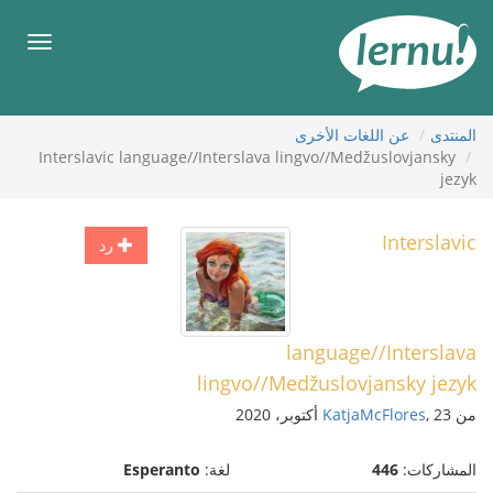
لى
لمحتويات
قائمة
طعام
المنتدى
عن اللغات الأخرى
Interslavic language//Interslava lingvo//Medžuslovjansky
jezyk
Interslavic
رد
language//Interslava
lingvo//Medžuslovjansky jezyk
من
, 23 أكتوبر، 2020
KatjaMcFlores
المشاركات:
446
لغة:
Esperanto