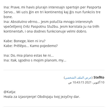
Ina: Prave, mi havis plurajn interesajn spertojn per Pasporta
Servo... Mi uzis ĝin en tri kontinentoj kaj ĝis nun funkciis tre
bone.
Ina: Absolutno věrno... Jesm polučila mnogo interesnyh
vpečetljenij črěz Paspotnu Službu. Jesm koristala ju na trěh
kontinentah, i ona dodnes funkcionuje velmi dobro.
Kabe: Bonege, kien ni iru?
Kabe: Prělěpo... Kamo pojedemo?
Ina: Do, mia plano estas ke ni...
Ina: Itak, sgodno s mojim planom, my...
StefKo
(
عرض الملف الشخصي
)
10 أكتوبر، 2021 10:43:15 ص
@Katja:
Hvala za izjasnjenje! Obdivjaju tvoj jezyčny dar.