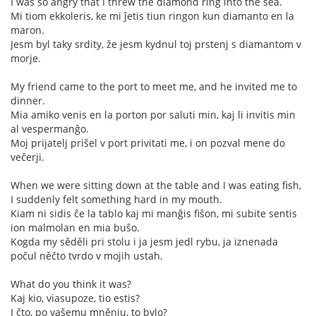
I was so angry that I threw the diamond ring into the sea.
Mi tiom ekkoleris, ke mi ĵetis tiun ringon kun diamanto en la
maron.
Jesm byl taky srdity, že jesm kydnul toj prstenj s diamantom v
morje.
My friend came to the port to meet me, and he invited me to
dinner.
Mia amiko venis en la porton por saluti min, kaj li invitis min
al vespermanĝo.
Moj prijatelj prišel v port privitati me, i on pozval mene do
večerji.
When we were sitting down at the table and I was eating fish,
I suddenly felt something hard in my mouth.
Kiam ni sidis ĉe la tablo kaj mi manĝis fiŝon, mi subite sentis
ion malmolan en mia buŝo.
Kogda my sěděli pri stolu i ja jesm jedl rybu, ja iznenada
počul něčto tvrdo v mojih ustah.
What do you think it was?
Kaj kio, viasupoze, tio estis?
I čto, po vašemu mněnju, to bylo?