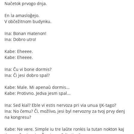
Načetok prvogo dnja.
En la amasloĝejo.
V občežitnom budynku.
Ina: Bonan matenon!
Ina: Dobro utro!
Kabe: Eheeee.
Kabe: Eheeee.
Ina: Ĉu vi bone dormis?
Ina: Či jesi dobro spal?
Kabe: Male. Mi apenaŭ dormis...
Kabe: Protivno. Jedva jesm spal...
Ina: Sed kial? Eble vi estis nervoza pri via unua IJK-tago?
Ina: No čemu? Či, možlivo, jesi byl nervozny za tvoj prvy denj
na kongresu?
Kabe: Ne vere. Simple iu tre laŭte ronkis la tutan nokton kaj