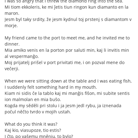
I was so angry that I threw the diamond ring into the sea.
Mi tiom ekkoleris, ke mi ĵetis tiun ringon kun diamanto en la
maron.
Jesm byl taky srdity, že jesm kydnul toj prstenj s diamantom v
morje.
My friend came to the port to meet me, and he invited me to
dinner.
Mia amiko venis en la porton por saluti min, kaj li invitis min
al vespermanĝo.
Moj prijatelj prišel v port privitati me, i on pozval mene do
večerji.
When we were sitting down at the table and I was eating fish,
I suddenly felt something hard in my mouth.
Kiam ni sidis ĉe la tablo kaj mi manĝis fiŝon, mi subite sentis
ion malmolan en mia buŝo.
Kogda my sěděli pri stolu i ja jesm jedl rybu, ja iznenada
počul něčto tvrdo v mojih ustah.
What do you think it was?
Kaj kio, viasupoze, tio estis?
I čto, po vašemu mněnju, to bylo?