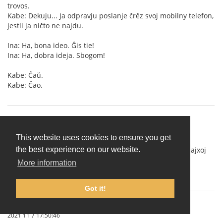
trovos.
Kabe: Dekuju... Ja odpravju poslanje črěz svoj mobilny telefon,
jestli ja ničto ne najdu.
Ina: Ha, bona ideo. Ĝis tie!
Ina: Ha, dobra ideja. Sbogom!
Kabe: Ĉaŭ.
Kabe: Čao.
amigueo
(
Å vise profilen
)
2021 10 31 11:40:37
This website uses cookies to ensure you get
Cxu iu konas tiun kiu volus kun-fari jxurnalon de aktualajxoj
the best experience on our website.
en Interslava?
More information
Cxu tiaj jxurnaloj jam ekzistas?
Got it!
IgorSokoloff
(Å vise profilen)
2021 11 7 17:50:46