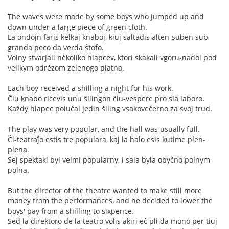
The waves were made by some boys who jumped up and
down under a large piece of green cloth.
La ondojn faris kelkaj knaboj, kiuj saltadis alten-suben sub
granda peco da verda ŝtofo.
Volny stvarjali několiko hlapcev, ktori skakali vgoru-nadol pod
velikym odrězom zelenogo platna.
Each boy received a shilling a night for his work.
Ĉiu knabo ricevis unu ŝilingon ĉiu-vespere pro sia laboro.
Každy hlapec polučal jedin šiling vsakovečerno za svoj trud.
The play was very popular, and the hall was usually full.
Ĉi-teatraĵo estis tre populara, kaj la halo esis kutime plen-
plena.
Sej spektakl byl velmi popularny, i sala byla obyčno polnym-
polna.
But the director of the theatre wanted to make still more
money from the performances, and he decided to lower the
boys' pay from a shilling to sixpence.
Sed la direktoro de la teatro volis akiri eĉ pli da mono per tiuj