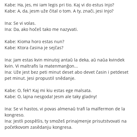
Kabe: Ha, jes, mi iam legis pri tio. Kaj vi do estus Injo?
Kabe: A, da, jesm uže čital o tom. A ty, znači, jesi Injo?
Ina: Se vi volas.
Ina: Da, ako hočeš tako me nazyvati.
Kabe: Kioma horo estas nun?
Kabe: Ktora časina je sejčas?
Ina: Jam estas kvin minutoj antaŭ la deka, aŭ naŭa kvindek
kvin. Vi maltrafis la matenmanĝon...
Ina: Uže jest bez peti minut deset abo devet časin i petdeset
pet minut. Jesi propustil snědanje.
Kabe: O, fek'! Kaj mi kiu estas ege malsata.
Kabe: O, lajna nesgoda! Jesm ale taky gladny!
Ina: Se vi hastos, vi povas almenaŭ trafi la malfermon de la
kongreso.
Ina: Jestli pospěšis, ty smožeš prinajmenje prisutstvovati na
početkovom zasědanju kongresa.