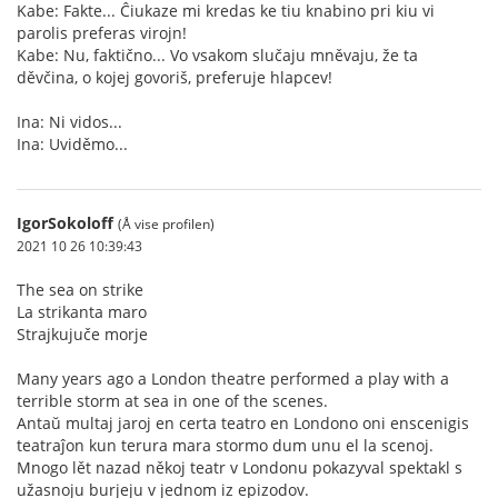
Kabe: Fakte... Ĉiukaze mi kredas ke tiu knabino pri kiu vi
parolis preferas virojn!
Kabe: Nu, faktično... Vo vsakom slučaju mněvaju, že ta
děvčina, o kojej govoriš, preferuje hlapcev!
Ina: Ni vidos...
Ina: Uviděmo...
IgorSokoloff
(Å vise profilen)
2021 10 26 10:39:43
The sea on strike
La strikanta maro
Strajkujuče morje
Many years ago a London theatre performed a play with a
terrible storm at sea in one of the scenes.
Antaŭ multaj jaroj en certa teatro en Londono oni enscenigis
teatraĵon kun terura mara stormo dum unu el la scenoj.
Mnogo lět nazad někoj teatr v Londonu pokazyval spektakl s
užasnoju burjeju v jednom iz epizodov.