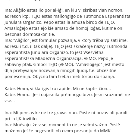
Ina: Aliĝilo estas ilo por al-iĝi, en kiu vi skribas vian nomon,
adreson ktp. TEJO estas mallongigo de Tutmonda Esperantista
Junulara Organizo. Pepo estas la amuza birdo de TEJO.
Amasloĝejo estas ejo kie amaso de homoj loĝas, kutime oni
bezonas dormosakon tie.
Ina: "Aliĝilo" jest formular pozvanja, v ktory trěba vpisati ime,
adresu i t.d. (i tak dalje). TEJO jest skračenje nazvy Tutmonda
Esperantista Junulara Organizo, to jest Vsesvětna
Esperantistska Mladežna Organizacija, VEMO. Pepo je
zabavny ptak, simbol TEJO (VEMO). "Amasloĝejo" jest město
dlja prěbyvanja/ nočevanja mnogih ljudij, t.e. občežitne
poměščenija. Obyčno tam trěba iměti torbu do spanja.
Kabe: Hmm, vi klarigis tro rapide. Mi ne kaptis ĉion...
Kabe: Hmm... Jesi objasnila prěmnogo brzo. Jesm srazuměl ne
vse...
Ina: Mi pensas ke ne tre gravas nun. Poste ni povas pli paroli
pri la IJK-invitilo.
Ina: Mněvaju, že v sej moment to ne je velmi važno. Poslě
možemo jeŝče pogovoriti ob ovom pozvanju do MMK.