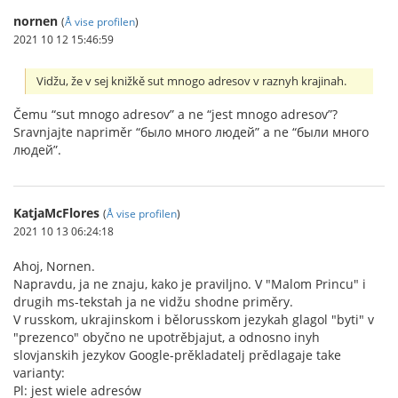
nornen
(
Å vise profilen
)
2021 10 12 15:46:59
Vidžu, že v sej knižkě sut mnogo adresov v raznyh krajinah.
Čemu “sut mnogo adresov” a ne “jest mnogo adresov”?
Sravnjajte napriměr “было много людей” a ne “были много
людей”.
KatjaMcFlores
(
Å vise profilen
)
2021 10 13 06:24:18
Ahoj, Nornen.
Napravdu, ja ne znaju, kako je praviljno. V "Malom Princu" i
drugih ms-tekstah ja ne vidžu shodne priměry.
V russkom, ukrajinskom i bělorusskom jezykah glagol "byti" v
"prezenco" obyčno ne upotrěbjajut, a odnosno inyh
slovjanskih jezykov Google-prěkladatelj prědlagaje take
varianty:
Pl: jest wiele adresów