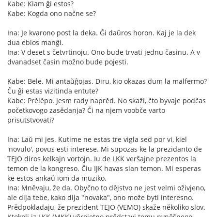
Kabe: Kiam ĝi estos?
Kabe: Kogda ono načne se?
Ina: Je kvarono post la deka. Ĝi daŭros horon. Kaj je la dek
dua eblos manĝi.
Ina: V deset s četvrtinoju. Ono bude trvati jednu časinu. A v
dvanadset časin možno bude pojesti.
Kabe: Bele. Mi antaŭĝojas. Diru, kio okazas dum la malfermo?
Ĉu ĝi estas vizitinda entute?
Kabe: Prělěpo. Jesm rady naprěd. No skaži, čto byvaje podčas
početkovogo zasědanja? Či na njem voobče varto
prisutstvovati?
Ina: Laŭ mi jes. Kutime ne estas tre vigla sed por vi, kiel
'novulo', povus esti interese. Mi supozas ke la prezidanto de
TEJO diros kelkajn vortojn. Iu de LKK verŝajne prezentos la
temon de la kongreso. Ĉiu IJK havas sian temon. Mi esperas
ke estos ankaŭ iom da muziko.
Ina: Mněvaju, že da. Obyčno to dějstvo ne jest velmi oživjeno,
ale dlja tebe, kako dlja "novaka", ono može byti interesno.
Prědpokladaju, že prezident TEJO (VEMO) skaže několiko slov.
Ktokoli iz LKK (MKK) věrojetno prědstavi temu nyněšnego