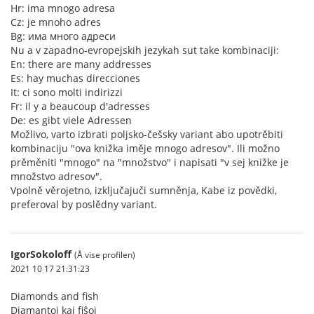
Hr: ima mnogo adresa
Cz: je mnoho adres
Bg: има много адреси
Nu a v zapadno-evropejskih jezykah sut take kombinaciji:
En: there are many addresses
Es: hay muchas direcciones
It: ci sono molti indirizzi
Fr: il y a beaucoup d'adresses
De: es gibt viele Adressen
Možlivo, varto izbrati poljsko-češsky variant abo upotrěbiti
kombinaciju "ova knižka iměje mnogo adresov". Ili možno
prěměniti "mnogo" na "množstvo" i napisati "v sej knižke je
množstvo adresov".
Vpolně věrojetno, izključajuči sumněnja, Kabe iz povědki,
preferoval by poslědny variant.
IgorSokoloff
(Å vise profilen)
2021 10 17 21:31:23
Diamonds and fish
Diamantoj kaj fiŝoj