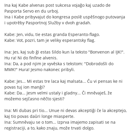
Ina kaj Kabe alvenas post sukcesa vojaĝo kaj uzado de
Pasporta Servo en du urboj.
Ina i Kabe pribyvajut do kongresa poslě uspěšnogo putovanja
i upotrěby Pasportnoj Služby v dvoh gradah.
Kabe: Jen, vidu, tie estas granda Esperanto-flago.
Kabe: Vot, pozri, tam je veliky esperantsky flag.
Ina: Jes, kaj sub ĝi estas ŝildo kun la teksto "Bonvenon al IJK!".
Hu ra! Ni do finfine alvenis.
Ina: Da, a pod njim je vyvěska s tekstom: "Dobrodošli do
MMK!" Hura! Jesmo nakonec pribyli.
Kabe: Jes... Mi estas tre laca kaj malsata... Ĉu vi pensas ke ni
povas tuj ion manĝi?
Kabe: Da... Jesm velmi ustaly i gladny... Či mněvaješ, že
možemo sejčasno něčto sjesti?
Ina: Mi dubas pri tio... Unue ni devas akceptiĝi ĉe la akceptejo,
kaj tio povas daŭri longe miasperte.
Ina: Sumněvaju se o tom... Izprva imajemo zapisati se na
registraciji, a to, kako znaju, može trvati dolgo.