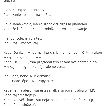
Glava 5
Planado kaj pasporta servo
Planovanje i pasportna služba
En la sama kafejo, Ina kaj Kabe daŭrigas la planadon.
V tomže kafe Ina i Kabe prodolžajut svoje planovanje.
Ina: Bonvolu, jen via teo.
Ina: Prošu, vot tvoj čaj.
Kabe: Dankon. Mi dume rigardis la invitilon por IJK. Mi multon
komprenas, sed ne ĉion...
Kabe: Dekuju... Jesm prěgledal tym časom ovo pozvanje do
MMK. Ja mnogo razuměju, ale ne vse...
Ina: Bone, bone. Nur demandu.
Ina: Dobro-lěpo... Nu, zapytaj me.
Kabe: Jen la aferoj kiuj estas malklaraj por mi: aliĝilo, TEJO,
Pepo kaj amasloĝejo.
Kabe: Vot věči, ktore sut nejasne dlja mene: "aliĝilo", TEJO,
Pepo i "amasloĝejo".