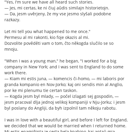
"Yes, I'm sure we have all heard such stories.
— Jes, mi certas, ke ni ĉiuj aŭdis similajn historietojn.
— Da, jesm uvěrjeny, že my vse jesmo slyšali podobne
razkazy.
Let mi tell you what happened to me once."
Permesu al mi rakonti, kio foje okazis al mi.
Dozvolite pověděti vam o tom, čto někogda slučilo se so
mnoju.
"When I was a young man," he began, "I worked for a big
company in New York; and I was sent to England to do some
work there.
— Kiam mi estis juna, — komencis ĉi-homo, — mi laboris por
granda kompanio en Nov-Jorko; kaj oni sendis min al Anglio,
por ke mi plenumu tie certan taskon.
— Kogda jesm byl mlady, — počel izlagati sej gospodin, —
jesm pracoval dlja jednoj velikoj kompaniji v Nju-Jorku; i jesm
byl poslany do Angliji, da byh izpolnil tam někoju rabotu.
I was in love with a beautiful girl, and before I left for England,
we decided that we would be married when I returned home.
Mi estis enamiĝinta je certa bela knabino, kaj antaŭ mia