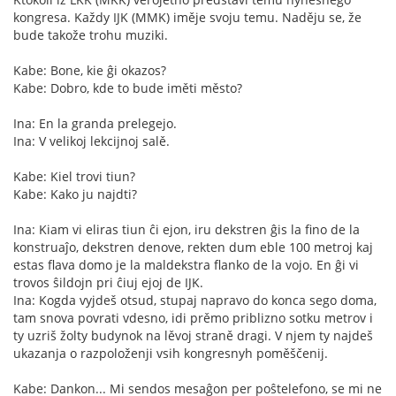
kongresa. Každy IJK (MMK) iměje svoju temu. Naděju se, že
bude takože trohu muziki.
Kabe: Bone, kie ĝi okazos?
Kabe: Dobro, kde to bude iměti město?
Ina: En la granda prelegejo.
Ina: V velikoj lekcijnoj salě.
Kabe: Kiel trovi tiun?
Kabe: Kako ju najdti?
Ina: Kiam vi eliras tiun ĉi ejon, iru dekstren ĝis la fino de la
konstruaĵo, dekstren denove, rekten dum eble 100 metroj kaj
estas flava domo je la maldekstra flanko de la vojo. En ĝi vi
trovos ŝildojn pri ĉiuj ejoj de IJK.
Ina: Kogda vyjdeš otsud, stupaj napravo do konca sego doma,
tam snova povrati vdesno, idi prěmo priblizno sotku metrov i
ty uzriš žolty budynok na lěvoj straně dragi. V njem ty najdeš
ukazanja o razpoloženji vsih kongresnyh poměščenij.
Kabe: Dankon... Mi sendos mesaĝon per poŝtelefono, se mi ne