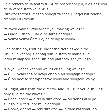
La direktoro de la teatro tuj kuris post-scenejen, levis angulon
de la verda ŝtofo kaj elkriis:
Direktor teatra tutčasno poběgl za scenu, vozjel kut zelenoj
tkaniny i izkriknul:
"Waves! Waves! Why aren't you making waves?!"
— Ondoj! Ondoj! Kial vi ne faras ondojn?!
— Volny! Volny! Čemu vy ne dělajete volny?
One of the boys sitting under the cloth asked him:
Unu el la knaboj, sidantaj sub la ŝtofo demandis lin:
Jedin iz hlapcev, sěděvših pod platnom, zapytal jego:
"Do you want sixpenny waves or shilling waves?"
— Ĉu vi volas ses-pencajn ondojn aŭ ŝilingajn ondojn?
— Či vy hočete šesti-pensove volny abo šilingove volny?
"All right, all right!" the director said. "I'll give you a shilling,
only give me the waves!"
— Bone, bone! — diris la direktoro. — Mi donos al vi po
ŝilingo, nur faru por mi la ondojn!
— Dobro, dobro! — rěkl direktor. — Ja dam každomu po