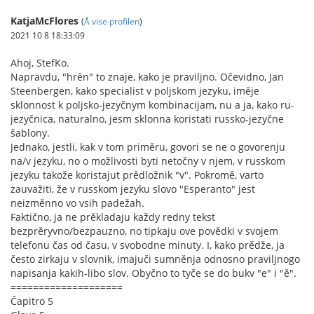
KatjaMcFlores
(
Å vise profilen
)
2021 10 8 18:33:09
Ahoj, StefKo.
Napravdu, "hrěn" to znaje, kako je praviljno. Očevidno, Jan
Steenbergen, kako specialist v poljskom jezyku, iměje
sklonnost k poljsko-jezyčnym kombinacijam, nu a ja, kako ru-
jezyčnica, naturalno, jesm sklonna koristati russko-jezyčne
šablony.
Jednako, jestli, kak v tom priměru, govori se ne o govorenju
na/v jezyku, no o možlivosti byti netočny v njem, v russkom
jezyku takože koristajut prědložnik "v". Pokromě, varto
zauvažiti, že v russkom jezyku slovo "Esperanto" jest
neizměnno vo vsih padežah.
Faktično, ja ne prěkladaju každy redny tekst
bezprěryvno/bezpauzno, no tipkaju ove povědki v svojem
telefonu čas od času, v svobodne minuty. I, kako prědže, ja
često zirkaju v slovnik, imajuči sumněnja odnosno praviljnogo
napisanja kakih-libo slov. Obyčno to tyče se do bukv "e" i "ě".
====================
Ĉapitro 5