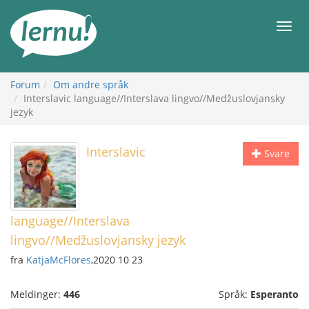
Til
innholdet
Meny
Forum
Om andre språk
Interslavic language//Interslava lingvo//Medžuslovjansky
jezyk
Interslavic
Svare
language//Interslava
lingvo//Medžuslovjansky jezyk
fra
KatjaMcFlores
,2020 10 23
Meldinger:
446
Språk:
Esperanto