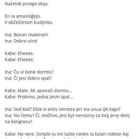
Načetok prvogo dnja.
En la amasloĝejo.
V občežitnom budynku.
Ina: Bonan matenon!
Ina: Dobro utro!
Kabe: Eheeee.
Kabe: Eheeee.
Ina: Ĉu vi bone dormis?
Ina: Či jesi dobro spal?
Kabe: Male. Mi apenaŭ dormis...
Kabe: Protivno. Jedva jesm spal...
Ina: Sed kial? Eble vi estis nervoza pri via unua IJK-tago?
Ina: No čemu? Či, možlivo, jesi byl nervozny za tvoj prvy denj
na kongresu?
Kabe: Ne vere. Simple iu tre laŭte ronkis la tutan nokton kaj