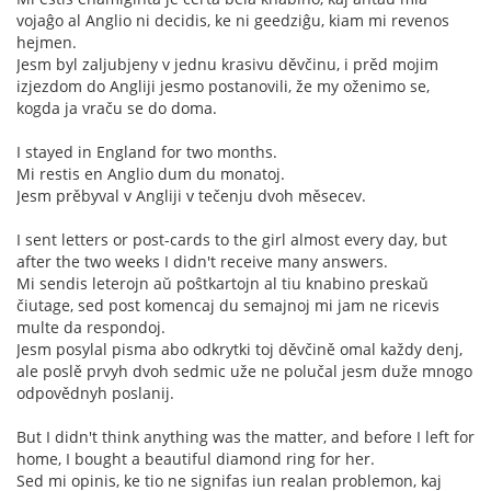
vojaĝo al Anglio ni decidis, ke ni geedziĝu, kiam mi revenos
hejmen.
Jesm byl zaljubjeny v jednu krasivu děvčinu, i prěd mojim
izjezdom do Angliji jesmo postanovili, že my oženimo se,
kogda ja vraču se do doma.
I stayed in England for two months.
Mi restis en Anglio dum du monatoj.
Jesm prěbyval v Angliji v tečenju dvoh měsecev.
I sent letters or post-cards to the girl almost every day, but
after the two weeks I didn't receive many answers.
Mi sendis leterojn aŭ poŝtkartojn al tiu knabino preskaŭ
čiutage, sed post komencaj du semajnoj mi jam ne ricevis
multe da respondoj.
Jesm posylal pisma abo odkrytki toj děvčině omal každy denj,
ale poslě prvyh dvoh sedmic uže ne polučal jesm duže mnogo
odpovědnyh poslanij.
But I didn't think anything was the matter, and before I left for
home, I bought a beautiful diamond ring for her.
Sed mi opinis, ke tio ne signifas iun realan problemon, kaj