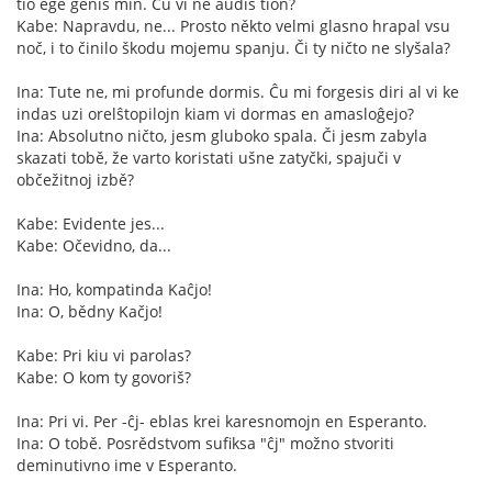
tio ege ĝenis min. Ĉu vi ne aŭdis tion?
Kabe: Napravdu, ne... Prosto někto velmi glasno hrapal vsu
noč, i to činilo škodu mojemu spanju. Či ty ničto ne slyšala?
Ina: Tute ne, mi profunde dormis. Ĉu mi forgesis diri al vi ke
indas uzi orelŝtopilojn kiam vi dormas en amasloĝejo?
Ina: Absolutno ničto, jesm gluboko spala. Či jesm zabyla
skazati tobě, že varto koristati ušne zatyčki, spajuči v
občežitnoj izbě?
Kabe: Evidente jes...
Kabe: Očevidno, da...
Ina: Ho, kompatinda Kaĉjo!
Ina: O, bědny Kačjo!
Kabe: Pri kiu vi parolas?
Kabe: O kom ty govoriš?
Ina: Pri vi. Per -ĉj- eblas krei karesnomojn en Esperanto.
Ina: O tobě. Posrědstvom sufiksa "ĉj" možno stvoriti
deminutivno ime v Esperanto.