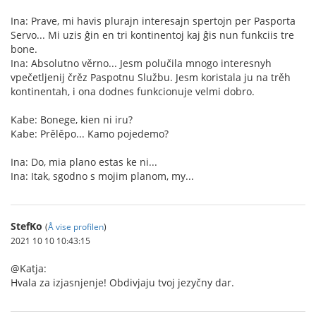
Ina: Prave, mi havis plurajn interesajn spertojn per Pasporta
Servo... Mi uzis ĝin en tri kontinentoj kaj ĝis nun funkciis tre
bone.
Ina: Absolutno věrno... Jesm polučila mnogo interesnyh
vpečetljenij črěz Paspotnu Službu. Jesm koristala ju na trěh
kontinentah, i ona dodnes funkcionuje velmi dobro.
Kabe: Bonege, kien ni iru?
Kabe: Prělěpo... Kamo pojedemo?
Ina: Do, mia plano estas ke ni...
Ina: Itak, sgodno s mojim planom, my...
StefKo
(
Å vise profilen
)
2021 10 10 10:43:15
@Katja:
Hvala za izjasnjenje! Obdivjaju tvoj jezyčny dar.