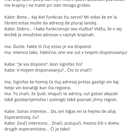
ine krajiny i ne tratiti pri tom mnogo grošev.
Kabe: Bone... kaj kiel funkcias tiu servo? Mi vidas ke en la
libreto estas multe da adresoj de pluraj landoj.
Kabe: Dobro... I kako funkcionuje ova služba? Vidžu, že v sej
knižkě je množstvo adresov v raznyh krajinah.
Ina: Ĝuste. Fakte ili ĉiuj estas je via dispono!
Ina: Imenno tako. Faktično, one vse sut v tvojem disponovanju!
Kabe: "Je via dispono", kion signifas tio?
Kabe: V mojem disponovanju?.. Čto to znači?
Ina: Signifas ke homoj ĉe tiuj adresoj pretas gastigi vin kaj
helpi vin konatiĝi kun ilia regiono.
Ina: To znači, že ljudi, imajuči te adresy, sut gotovi okazati
tobě gosteprijemstvo i pomogti tobě poznati jihny region.
Kabe: Sonas interese... Do, oni loĝas en la hejmo de aliaj
Esperantistoj, ĉu?
Kabe: Zvuči interesno... Znači, putujuči, mozno žiti v domu
drugih esperantistov... Či je tako?