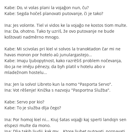
Kabe: Do, vi volas plani la vojaĝon nun, ĉu?
Kabe: Segda hočeš planovati putovanje, či je tako?
Ina: Jes volonte. Tiel vi vidos ke la vojaĝo ne kostos tiom multe.
Ina: Da, ohotno. Tako ty uzriš, že ovo putovanje ne bude
koštovati nadměrno mnogo.
Kabe: Mi scivolas pri kiel vi solvos la tranoktadon ĉar mi ne
havas monon por hotelo aŭ junulargastejo...
Kabe: Imaju ljubopytnost, kako razrěšiš problem nočevanja,
ibo ja ne iměju pěnezy, da byh platil v hotelu abo v
mladežnom hostelu...
Ina: Jen la solvo! Libreto kun la nomo "Pasporta Servo".
Ina: Vot rěšenje! Knižka s nazvoju "Pasportna Služba".
Kabe: Servo por kio?
Kabe: To je služba dlja čego?
Ina: Por homoj kiel ni... Kiuj ŝatas vojaĝi kaj sperti landojn sen
elspezi multe da mono.
Ina: Dlja takih ljudij, kak my... Ktore ljubet putovati, poznavati