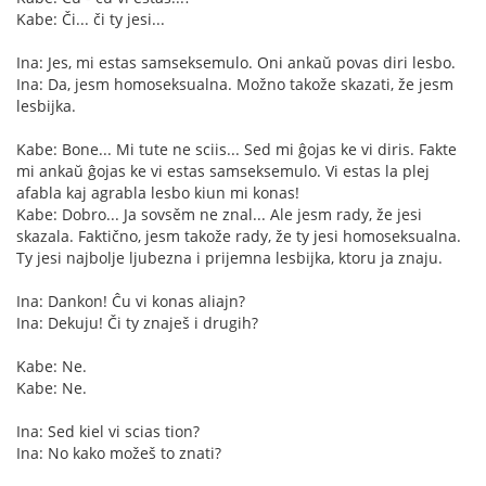
Kabe: Či... či ty jesi...
Ina: Jes, mi estas samseksemulo. Oni ankaŭ povas diri lesbo.
Ina: Da, jesm homoseksualna. Možno takože skazati, že jesm
lesbijka.
Kabe: Bone... Mi tute ne sciis... Sed mi ĝojas ke vi diris. Fakte
mi ankaŭ ĝojas ke vi estas samseksemulo. Vi estas la plej
afabla kaj agrabla lesbo kiun mi konas!
Kabe: Dobro... Ja sovsěm ne znal... Ale jesm rady, že jesi
skazala. Faktično, jesm takože rady, že ty jesi homoseksualna.
Ty jesi najbolje ljubezna i prijemna lesbijka, ktoru ja znaju.
Ina: Dankon! Ĉu vi konas aliajn?
Ina: Dekuju! Či ty znaješ i drugih?
Kabe: Ne.
Kabe: Ne.
Ina: Sed kiel vi scias tion?
Ina: No kako možeš to znati?