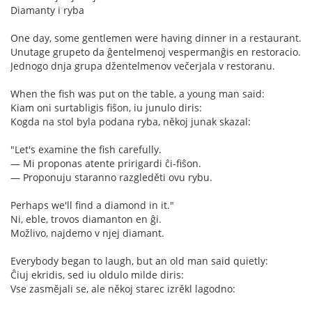
Diamanty i ryba
One day, some gentlemen were having dinner in a restaurant.
Unutage grupeto da ĝentelmenoj vespermanĝis en restoracio.
Jednogo dnja grupa džentelmenov večerjala v restoranu.
When the fish was put on the table, a young man said:
Kiam oni surtabligis fiŝon, iu junulo diris:
Kogda na stol byla podana ryba, někoj junak skazal:
"Let's examine the fish carefully.
— Mi proponas atente pririgardi ĉi-fiŝon.
— Proponuju staranno razgleděti ovu rybu.
Perhaps we'll find a diamond in it."
Ni, eble, trovos diamanton en ĝi.
Možlivo, najdemo v njej diamant.
Everybody began to laugh, but an old man said quietly:
Ĉiuj ekridis, sed iu oldulo milde diris:
Vse zasmějali se, ale někoj starec izrěkl lagodno: