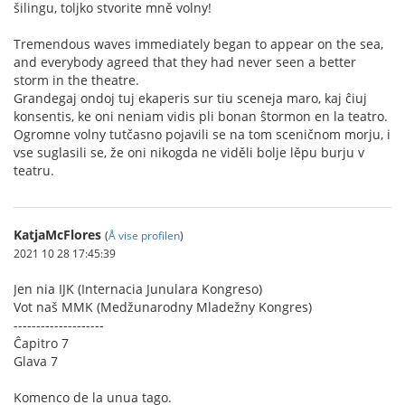
šilingu, toljko stvorite mně volny!
Tremendous waves immediately began to appear on the sea,
and everybody agreed that they had never seen a better
storm in the theatre.
Grandegaj ondoj tuj ekaperis sur tiu sceneja maro, kaj ĉiuj
konsentis, ke oni neniam vidis pli bonan ŝtormon en la teatro.
Ogromne volny tutčasno pojavili se na tom sceničnom morju, i
vse suglasili se, že oni nikogda ne viděli bolje lěpu burju v
teatru.
KatjaMcFlores
(
Å vise profilen
)
2021 10 28 17:45:39
Jen nia IJK (Internacia Junulara Kongreso)
Vot naš MMK (Medžunarodny Mladežny Kongres)
--------------------
Ĉapitro 7
Glava 7
Komenco de la unua tago.