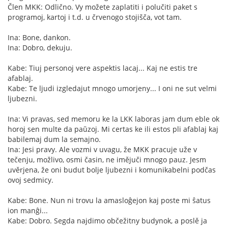
Člen MKK: Odlično. Vy možete zaplatiti i polučiti paket s
programoj, kartoj i t.d. u črvenogo stojišča, vot tam.
Ina: Bone, dankon.
Ina: Dobro, dekuju.
Kabe: Tiuj personoj vere aspektis lacaj... Kaj ne estis tre
afablaj.
Kabe: Te ljudi izgledajut mnogo umorjeny... I oni ne sut velmi
ljubezni.
Ina: Vi pravas, sed memoru ke la LKK laboras jam dum eble ok
horoj sen multe da paŭzoj. Mi certas ke ili estos pli afablaj kaj
babilemaj dum la semajno.
Ina: Jesi pravy. Ale vozmi v uvagu, že MKK pracuje uže v
tečenju, možlivo, osmi časin, ne imějuči mnogo pauz. Jesm
uvěrjena, že oni budut bolje ljubezni i komunikabelni podčas
ovoj sedmicy.
Kabe: Bone. Nun ni trovu la amasloĝejon kaj poste mi ŝatus
ion manĝi...
Kabe: Dobro. Segda najdimo občežitny budynok, a poslě ja