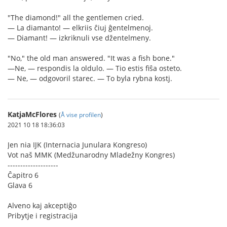
"The diamond!" all the gentlemen cried.
— La diamanto! — elkriis ĉiuj ĝentelmenoj.
— Diamant! — izkriknuli vse džentelmeny.
"No," the old man answered. "It was a fish bone."
—Ne, — respondis la oldulo. — Tio estis fiŝa osteto.
— Ne, — odgovoril starec. — To byla rybna kostj.
KatjaMcFlores
(
Å vise profilen
)
2021 10 18 18:36:03
Jen nia IJK (Internacia Junulara Kongreso)
Vot naš MMK (Medžunarodny Mladežny Kongres)
--------------------
Ĉapitro 6
Glava 6
Alveno kaj akceptiĝo
Pribytje i registracija