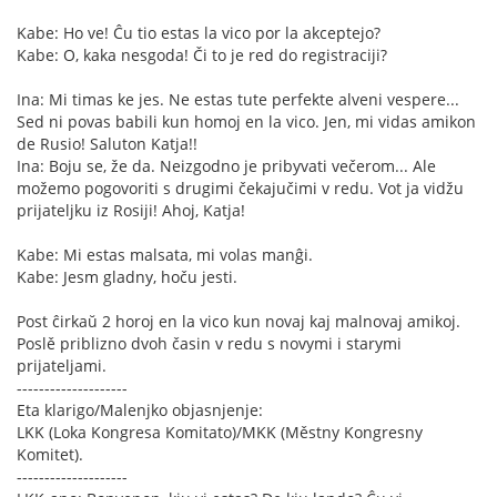
Kabe: Ho ve! Ĉu tio estas la vico por la akceptejo?
Kabe: O, kaka nesgoda! Či to je red do registraciji?
Ina: Mi timas ke jes. Ne estas tute perfekte alveni vespere...
Sed ni povas babili kun homoj en la vico. Jen, mi vidas amikon
de Rusio! Saluton Katja!!
Ina: Boju se, že da. Neizgodno je pribyvati večerom... Ale
možemo pogovoriti s drugimi čekajučimi v redu. Vot ja vidžu
prijateljku iz Rosiji! Ahoj, Katja!
Kabe: Mi estas malsata, mi volas manĝi.
Kabe: Jesm gladny, hoču jesti.
Post ĉirkaŭ 2 horoj en la vico kun novaj kaj malnovaj amikoj.
Poslě priblizno dvoh časin v redu s novymi i starymi
prijateljami.
--------------------
Eta klarigo/Malenjko objasnjenje:
LKK (Loka Kongresa Komitato)/MKK (Městny Kongresny
Komitet).
--------------------