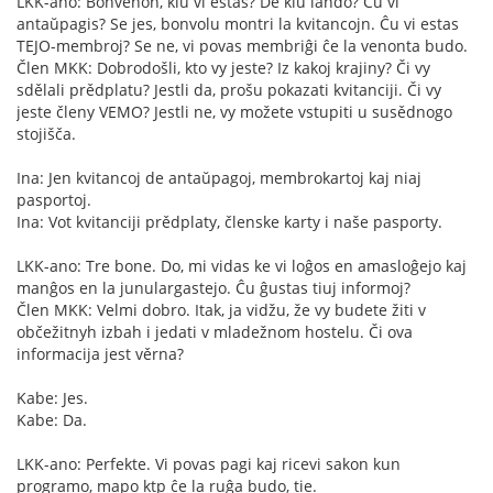
LKK-ano: Bonvenon, kiu vi estas? De kiu lando? Ĉu vi
antaŭpagis? Se jes, bonvolu montri la kvitancojn. Ĉu vi estas
TEJO-membroj? Se ne, vi povas membriĝi ĉe la venonta budo.
Člen MKK: Dobrodošli, kto vy jeste? Iz kakoj krajiny? Či vy
sdělali prědplatu? Jestli da, prošu pokazati kvitanciji. Či vy
jeste členy VEMO? Jestli ne, vy možete vstupiti u susědnogo
stojišča.
Ina: Jen kvitancoj de antaŭpagoj, membrokartoj kaj niaj
pasportoj.
Ina: Vot kvitanciji prědplaty, členske karty i naše pasporty.
LKK-ano: Tre bone. Do, mi vidas ke vi loĝos en amasloĝejo kaj
manĝos en la junulargastejo. Ĉu ĝustas tiuj informoj?
Člen MKK: Velmi dobro. Itak, ja vidžu, že vy budete žiti v
občežitnyh izbah i jedati v mladežnom hostelu. Či ova
informacija jest věrna?
Kabe: Jes.
Kabe: Da.
LKK-ano: Perfekte. Vi povas pagi kaj ricevi sakon kun
programo, mapo ktp ĉe la ruĝa budo, tie.