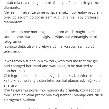
antaŭ mia reveno hejmen mi aĉetis por ŝi belan ringon kun
diamanto.
Ale jesm mněval, že to ne označaje kaky-libo realny problem, i
prěd odjezdom do doma jesm kupil dlja njej lěpy prstenj s
diamantom.
On the ship one morning, a telegram was brought to me.
Unumatene, kiam mi navigis surŝipe, oni enmanigis al mi
telegramon.
Jednogo dnja, utrom, prěbyvajuči na korabu, jesm polučil
telegramu.
It was from a friend in New York, who told me that the girl
had changed her mind and was going to be married to
another man.
Ĉi-telegramon sendis mia nov-jorka amiko, kiu informis min,
ke tiu knabino ŝanĝis sian intencon kaj planas edziniĝi kun
alia viro.
Ovu telegramu poslal moj nju-jorksky prijatelj, ktory soobčil
mně, že ta děvčina prěměnila svoj naměr i planuje omužiti se
s drugym člověkom.