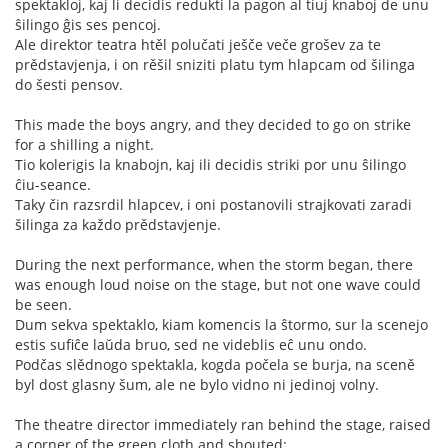
spektakloj, kaj li decidis redukti la pagon al tiuj knaboj de unu
ŝilingo ĝis ses pencoj.
Ale direktor teatra htěl polučati ješče veče grošev za te
prědstavjenja, i on rěšil sniziti platu tym hlapcam od šilinga
do šesti pensov.
This made the boys angry, and they decided to go on strike
for a shilling a night.
Tio kolerigis la knabojn, kaj ili decidis striki por unu ŝilingo
ĉiu-seance.
Taky čin razsrdil hlapcev, i oni postanovili strajkovati zaradi
šilinga za každo prědstavjenje.
During the next performance, when the storm began, there
was enough loud noise on the stage, but not one wave could
be seen.
Dum sekva spektaklo, kiam komencis la ŝtormo, sur la scenejo
estis sufiĉe laŭda bruo, sed ne videblis eĉ unu ondo.
Podčas slědnogo spektakla, kogda počela se burja, na sceně
byl dost glasny šum, ale ne bylo vidno ni jedinoj volny.
The theatre director immediately ran behind the stage, raised
a corner of the green cloth and shouted: