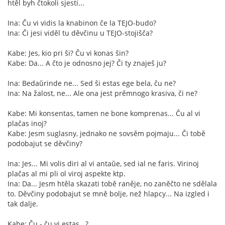
htěl byh čtokoli sjesti...
Ina: Ĉu vi vidis la knabinon ĉe la TEJO-budo?
Ina: Či jesi viděl tu děvčinu u TEJO-stojišča?
Kabe: Jes, kio pri ŝi? Ĉu vi konas ŝin?
Kabe: Da... A čto je odnosno jej? Či ty znaješ ju?
Ina: Bedaŭrinde ne... Sed ŝi estas ege bela, ĉu ne?
Ina: Na žalost, ne... Ale ona jest prěmnogo krasiva, či ne?
Kabe: Mi konsentas, tamen ne bone komprenas... Ĉu al vi
plaĉas inoj?
Kabe: Jesm suglasny, jednako ne sovsěm pojmaju... Či tobě
podobajut se děvčiny?
Ina: Jes... Mi volis diri al vi antaŭe, sed ial ne faris. Virinoj
plaĉas al mi pli ol viroj aspekte ktp.
Ina: Da... Jesm htěla skazati tobě raněje, no zaněčto ne sdělala
to. Děvčiny podobajut se mně bolje, než hlapcy... Na izgled i
tak dalje.
Kabe: Ĉu - ĉu vi estas...?