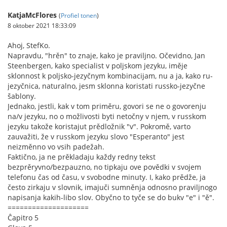
KatjaMcFlores
(
Profiel tonen
)
8 oktober 2021 18:33:09
Ahoj, StefKo.
Napravdu, "hrěn" to znaje, kako je praviljno. Očevidno, Jan
Steenbergen, kako specialist v poljskom jezyku, iměje
sklonnost k poljsko-jezyčnym kombinacijam, nu a ja, kako ru-
jezyčnica, naturalno, jesm sklonna koristati russko-jezyčne
šablony.
Jednako, jestli, kak v tom priměru, govori se ne o govorenju
na/v jezyku, no o možlivosti byti netočny v njem, v russkom
jezyku takože koristajut prědložnik "v". Pokromě, varto
zauvažiti, že v russkom jezyku slovo "Esperanto" jest
neizměnno vo vsih padežah.
Faktično, ja ne prěkladaju každy redny tekst
bezprěryvno/bezpauzno, no tipkaju ove povědki v svojem
telefonu čas od času, v svobodne minuty. I, kako prědže, ja
često zirkaju v slovnik, imajuči sumněnja odnosno praviljnogo
napisanja kakih-libo slov. Obyčno to tyče se do bukv "e" i "ě".
====================
Ĉapitro 5