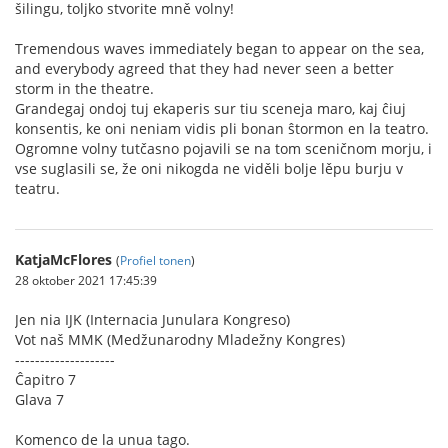
šilingu, toljko stvorite mně volny!
Tremendous waves immediately began to appear on the sea,
and everybody agreed that they had never seen a better
storm in the theatre.
Grandegaj ondoj tuj ekaperis sur tiu sceneja maro, kaj ĉiuj
konsentis, ke oni neniam vidis pli bonan ŝtormon en la teatro.
Ogromne volny tutčasno pojavili se na tom sceničnom morju, i
vse suglasili se, že oni nikogda ne viděli bolje lěpu burju v
teatru.
KatjaMcFlores
(
Profiel tonen
)
28 oktober 2021 17:45:39
Jen nia IJK (Internacia Junulara Kongreso)
Vot naš MMK (Medžunarodny Mladežny Kongres)
--------------------
Ĉapitro 7
Glava 7
Komenco de la unua tago.