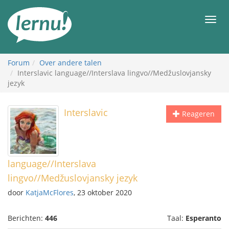
Naar
de
Men
inhoud
Forum
Over andere talen
Interslavic language//Interslava lingvo//Medžuslovjansky
jezyk
Interslavic
Reageren
language//Interslava
lingvo//Medžuslovjansky jezyk
door
KatjaMcFlores
, 23 oktober 2020
Berichten:
446
Taal:
Esperanto