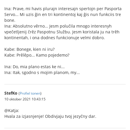
Ina: Prave, mi havis plurajn interesajn spertojn per Pasporta
Servo... Mi uzis ĝin en tri kontinentoj kaj ĝis nun funkciis tre
bone.
Ina: Absolutno věrno... Jesm polučila mnogo interesnyh
vpečetljenij črěz Paspotnu Službu. Jesm koristala ju na trěh
kontinentah, i ona dodnes funkcionuje velmi dobro.
Kabe: Bonege, kien ni iru?
Kabe: Prělěpo... Kamo pojedemo?
Ina: Do, mia plano estas ke ni...
Ina: Itak, sgodno s mojim planom, my...
StefKo
(
Profiel tonen
)
10 oktober 2021 10:43:15
@Katja:
Hvala za izjasnjenje! Obdivjaju tvoj jezyčny dar.