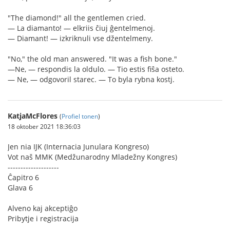
"The diamond!" all the gentlemen cried.
— La diamanto! — elkriis ĉiuj ĝentelmenoj.
— Diamant! — izkriknuli vse džentelmeny.
"No," the old man answered. "It was a fish bone."
—Ne, — respondis la oldulo. — Tio estis fiŝa osteto.
— Ne, — odgovoril starec. — To byla rybna kostj.
KatjaMcFlores
(
Profiel tonen
)
18 oktober 2021 18:36:03
Jen nia IJK (Internacia Junulara Kongreso)
Vot naš MMK (Medžunarodny Mladežny Kongres)
--------------------
Ĉapitro 6
Glava 6
Alveno kaj akceptiĝo
Pribytje i registracija