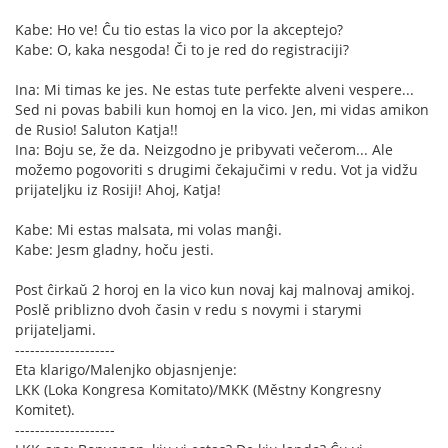
Kabe: Ho ve! Ĉu tio estas la vico por la akceptejo?
Kabe: O, kaka nesgoda! Či to je red do registraciji?
Ina: Mi timas ke jes. Ne estas tute perfekte alveni vespere...
Sed ni povas babili kun homoj en la vico. Jen, mi vidas amikon
de Rusio! Saluton Katja!!
Ina: Boju se, že da. Neizgodno je pribyvati večerom... Ale
možemo pogovoriti s drugimi čekajučimi v redu. Vot ja vidžu
prijateljku iz Rosiji! Ahoj, Katja!
Kabe: Mi estas malsata, mi volas manĝi.
Kabe: Jesm gladny, hoču jesti.
Post ĉirkaŭ 2 horoj en la vico kun novaj kaj malnovaj amikoj.
Poslě priblizno dvoh časin v redu s novymi i starymi
prijateljami.
--------------------
Eta klarigo/Malenjko objasnjenje:
LKK (Loka Kongresa Komitato)/MKK (Městny Kongresny
Komitet).
--------------------