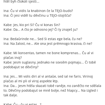
htěl byh čtokoli sjesti...
Ina: Ĉu vi vidis la knabinon ĉe la TEJO-budo?
Ina: Či jesi viděl tu děvčinu u TEJO-stojišča?
Kabe: Jes, kio pri ŝi? Ĉu vi konas ŝin?
Kabe: Da... A čto je odnosno jej? Či ty znaješ ju?
Ina: Bedaŭrinde ne... Sed ŝi estas ege bela, ĉu ne?
Ina: Na žalost, ne... Ale ona jest prěmnogo krasiva, či ne?
Kabe: Mi konsentas, tamen ne bone komprenas... Ĉu al vi
plaĉas inoj?
Kabe: Jesm suglasny, jednako ne sovsěm pojmaju... Či tobě
podobajut se děvčiny?
Ina: Jes... Mi volis diri al vi antaŭe, sed ial ne faris. Virinoj
plaĉas al mi pli ol viroj aspekte ktp.
Ina: Da... Jesm htěla skazati tobě raněje, no zaněčto ne sdělala
to. Děvčiny podobajut se mně bolje, než hlapcy... Na izgled i
tak dalje.
Kabe: Ĉu - ĉu vi estas...?