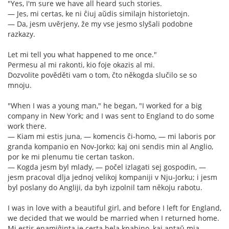
"Yes, I'm sure we have all heard such stories.
— Jes, mi certas, ke ni ĉiuj aŭdis similajn historietojn.
— Da, jesm uvěrjeny, že my vse jesmo slyšali podobne
razkazy.
Let mi tell you what happened to me once."
Permesu al mi rakonti, kio foje okazis al mi.
Dozvolite pověděti vam o tom, čto někogda slučilo se so
mnoju.
"When I was a young man," he began, "I worked for a big
company in New York; and I was sent to England to do some
work there.
— Kiam mi estis juna, — komencis ĉi-homo, — mi laboris por
granda kompanio en Nov-Jorko; kaj oni sendis min al Anglio,
por ke mi plenumu tie certan taskon.
— Kogda jesm byl mlady, — počel izlagati sej gospodin, —
jesm pracoval dlja jednoj velikoj kompaniji v Nju-Jorku; i jesm
byl poslany do Angliji, da byh izpolnil tam někoju rabotu.
I was in love with a beautiful girl, and before I left for England,
we decided that we would be married when I returned home.
Mi estis enamiĝinta je certa bela knabino, kaj antaŭ mia