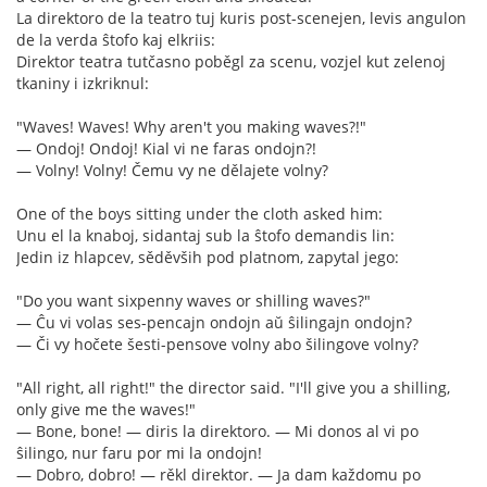
La direktoro de la teatro tuj kuris post-scenejen, levis angulon
de la verda ŝtofo kaj elkriis:
Direktor teatra tutčasno poběgl za scenu, vozjel kut zelenoj
tkaniny i izkriknul:
"Waves! Waves! Why aren't you making waves?!"
— Ondoj! Ondoj! Kial vi ne faras ondojn?!
— Volny! Volny! Čemu vy ne dělajete volny?
One of the boys sitting under the cloth asked him:
Unu el la knaboj, sidantaj sub la ŝtofo demandis lin:
Jedin iz hlapcev, sěděvših pod platnom, zapytal jego:
"Do you want sixpenny waves or shilling waves?"
— Ĉu vi volas ses-pencajn ondojn aŭ ŝilingajn ondojn?
— Či vy hočete šesti-pensove volny abo šilingove volny?
"All right, all right!" the director said. "I'll give you a shilling,
only give me the waves!"
— Bone, bone! — diris la direktoro. — Mi donos al vi po
ŝilingo, nur faru por mi la ondojn!
— Dobro, dobro! — rěkl direktor. — Ja dam každomu po