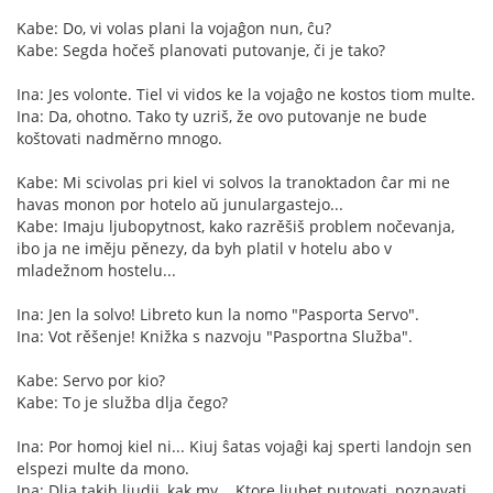
Kabe: Do, vi volas plani la vojaĝon nun, ĉu?
Kabe: Segda hočeš planovati putovanje, či je tako?
Ina: Jes volonte. Tiel vi vidos ke la vojaĝo ne kostos tiom multe.
Ina: Da, ohotno. Tako ty uzriš, že ovo putovanje ne bude
koštovati nadměrno mnogo.
Kabe: Mi scivolas pri kiel vi solvos la tranoktadon ĉar mi ne
havas monon por hotelo aŭ junulargastejo...
Kabe: Imaju ljubopytnost, kako razrěšiš problem nočevanja,
ibo ja ne iměju pěnezy, da byh platil v hotelu abo v
mladežnom hostelu...
Ina: Jen la solvo! Libreto kun la nomo "Pasporta Servo".
Ina: Vot rěšenje! Knižka s nazvoju "Pasportna Služba".
Kabe: Servo por kio?
Kabe: To je služba dlja čego?
Ina: Por homoj kiel ni... Kiuj ŝatas vojaĝi kaj sperti landojn sen
elspezi multe da mono.
Ina: Dlja takih ljudij, kak my... Ktore ljubet putovati, poznavati