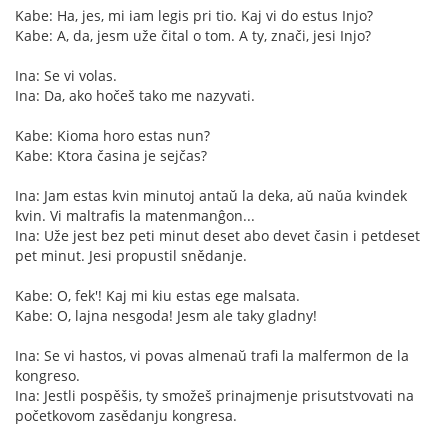
Kabe: Ha, jes, mi iam legis pri tio. Kaj vi do estus Injo?
Kabe: A, da, jesm uže čital o tom. A ty, znači, jesi Injo?
Ina: Se vi volas.
Ina: Da, ako hočeš tako me nazyvati.
Kabe: Kioma horo estas nun?
Kabe: Ktora časina je sejčas?
Ina: Jam estas kvin minutoj antaŭ la deka, aŭ naŭa kvindek
kvin. Vi maltrafis la matenmanĝon...
Ina: Uže jest bez peti minut deset abo devet časin i petdeset
pet minut. Jesi propustil snědanje.
Kabe: O, fek'! Kaj mi kiu estas ege malsata.
Kabe: O, lajna nesgoda! Jesm ale taky gladny!
Ina: Se vi hastos, vi povas almenaŭ trafi la malfermon de la
kongreso.
Ina: Jestli pospěšis, ty smožeš prinajmenje prisutstvovati na
početkovom zasědanju kongresa.