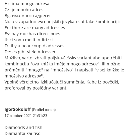
Hr: ima mnogo adresa
Cz: je mnoho adres
Bg: има много адреси
Nu a v zapadno-evropejskih jezykah sut take kombinaciji:
En: there are many addresses
Es: hay muchas direcciones
It: ci sono molti indirizzi
Fr: il y a beaucoup d'adresses
De: es gibt viele Adressen
Možlivo, varto izbrati poljsko-češsky variant abo upotrěbiti
kombinaciju "ova knižka iměje mnogo adresov". Ili možno
prěměniti "mnogo" na "množstvo" i napisati "v sej knižke je
množstvo adresov".
Vpolně věrojetno, izključajuči sumněnja, Kabe iz povědki,
preferoval by poslědny variant.
IgorSokoloff
(Profiel tonen)
17 oktober 2021 21:31:23
Diamonds and fish
Diamantoj kaj fiŝoj