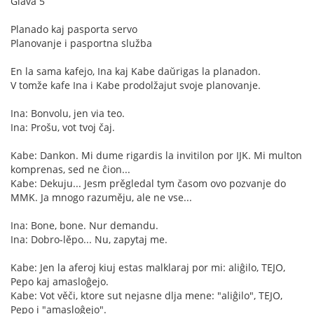
Glava 5
Planado kaj pasporta servo
Planovanje i pasportna služba
En la sama kafejo, Ina kaj Kabe daŭrigas la planadon.
V tomže kafe Ina i Kabe prodolžajut svoje planovanje.
Ina: Bonvolu, jen via teo.
Ina: Prošu, vot tvoj čaj.
Kabe: Dankon. Mi dume rigardis la invitilon por IJK. Mi multon
komprenas, sed ne ĉion...
Kabe: Dekuju... Jesm prěgledal tym časom ovo pozvanje do
MMK. Ja mnogo razuměju, ale ne vse...
Ina: Bone, bone. Nur demandu.
Ina: Dobro-lěpo... Nu, zapytaj me.
Kabe: Jen la aferoj kiuj estas malklaraj por mi: aliĝilo, TEJO,
Pepo kaj amasloĝejo.
Kabe: Vot věči, ktore sut nejasne dlja mene: "aliĝilo", TEJO,
Pepo i "amasloĝejo".