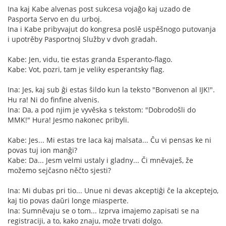
Ina kaj Kabe alvenas post sukcesa vojaĝo kaj uzado de
Pasporta Servo en du urboj.
Ina i Kabe pribyvajut do kongresa poslě uspěšnogo putovanja
i upotrěby Pasportnoj Služby v dvoh gradah.
Kabe: Jen, vidu, tie estas granda Esperanto-flago.
Kabe: Vot, pozri, tam je veliky esperantsky flag.
Ina: Jes, kaj sub ĝi estas ŝildo kun la teksto "Bonvenon al IJK!".
Hu ra! Ni do finfine alvenis.
Ina: Da, a pod njim je vyvěska s tekstom: "Dobrodošli do
MMK!" Hura! Jesmo nakonec pribyli.
Kabe: Jes... Mi estas tre laca kaj malsata... Ĉu vi pensas ke ni
povas tuj ion manĝi?
Kabe: Da... Jesm velmi ustaly i gladny... Či mněvaješ, že
možemo sejčasno něčto sjesti?
Ina: Mi dubas pri tio... Unue ni devas akceptiĝi ĉe la akceptejo,
kaj tio povas daŭri longe miasperte.
Ina: Sumněvaju se o tom... Izprva imajemo zapisati se na
registraciji, a to, kako znaju, može trvati dolgo.