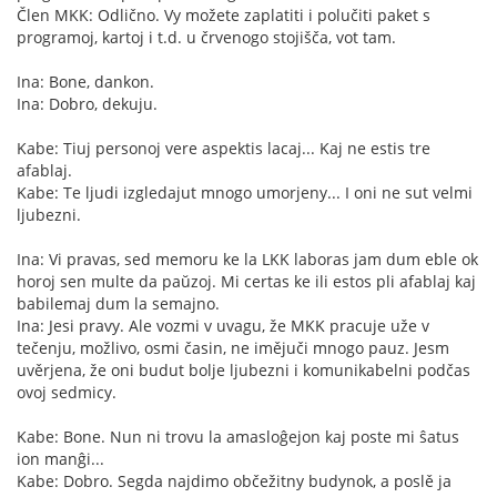
Člen MKK: Odlično. Vy možete zaplatiti i polučiti paket s
programoj, kartoj i t.d. u črvenogo stojišča, vot tam.
Ina: Bone, dankon.
Ina: Dobro, dekuju.
Kabe: Tiuj personoj vere aspektis lacaj... Kaj ne estis tre
afablaj.
Kabe: Te ljudi izgledajut mnogo umorjeny... I oni ne sut velmi
ljubezni.
Ina: Vi pravas, sed memoru ke la LKK laboras jam dum eble ok
horoj sen multe da paŭzoj. Mi certas ke ili estos pli afablaj kaj
babilemaj dum la semajno.
Ina: Jesi pravy. Ale vozmi v uvagu, že MKK pracuje uže v
tečenju, možlivo, osmi časin, ne imějuči mnogo pauz. Jesm
uvěrjena, že oni budut bolje ljubezni i komunikabelni podčas
ovoj sedmicy.
Kabe: Bone. Nun ni trovu la amasloĝejon kaj poste mi ŝatus
ion manĝi...
Kabe: Dobro. Segda najdimo občežitny budynok, a poslě ja