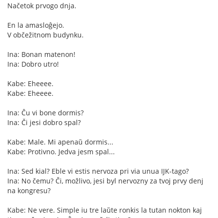
Načetok prvogo dnja.
En la amasloĝejo.
V občežitnom budynku.
Ina: Bonan matenon!
Ina: Dobro utro!
Kabe: Eheeee.
Kabe: Eheeee.
Ina: Ĉu vi bone dormis?
Ina: Či jesi dobro spal?
Kabe: Male. Mi apenaŭ dormis...
Kabe: Protivno. Jedva jesm spal...
Ina: Sed kial? Eble vi estis nervoza pri via unua IJK-tago?
Ina: No čemu? Či, možlivo, jesi byl nervozny za tvoj prvy denj
na kongresu?
Kabe: Ne vere. Simple iu tre laŭte ronkis la tutan nokton kaj