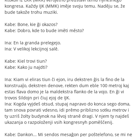
kongresa. Každy IJK (MMK) iměje svoju temu. Naděju se, že
bude takože trohu muziki.
Kabe: Bone, kie ĝi okazos?
Kabe: Dobro, kde to bude iměti město?
Ina: En la granda prelegejo.
Ina: V velikoj lekcijnoj salě.
Kabe: Kiel trovi tiun?
Kabe: Kako ju najdti?
Ina: Kiam vi eliras tiun ĉi ejon, iru dekstren ĝis la fino de la
konstruaĵo, dekstren denove, rekten dum eble 100 metroj kaj
estas flava domo je la maldekstra flanko de la vojo. En ĝi vi
trovos ŝildojn pri ĉiuj ejoj de IJK.
Ina: Kogda vyjdeš otsud, stupaj napravo do konca sego doma,
tam snova povrati vdesno, idi prěmo priblizno sotku metrov i
ty uzriš žolty budynok na lěvoj straně dragi. V njem ty najdeš
ukazanja o razpoloženji vsih kongresnyh poměščenij.
Kabe: Dankon... Mi sendos mesaĝon per poŝtelefono, se mi ne