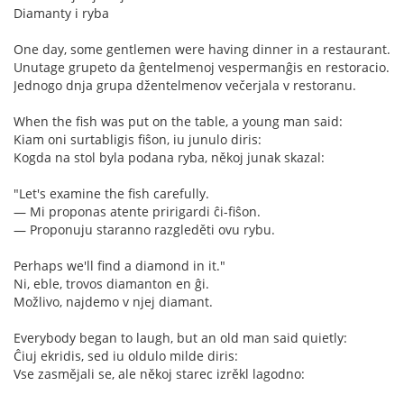
Diamanty i ryba
One day, some gentlemen were having dinner in a restaurant.
Unutage grupeto da ĝentelmenoj vespermanĝis en restoracio.
Jednogo dnja grupa džentelmenov večerjala v restoranu.
When the fish was put on the table, a young man said:
Kiam oni surtabligis fiŝon, iu junulo diris:
Kogda na stol byla podana ryba, někoj junak skazal:
"Let's examine the fish carefully.
— Mi proponas atente pririgardi ĉi-fiŝon.
— Proponuju staranno razgleděti ovu rybu.
Perhaps we'll find a diamond in it."
Ni, eble, trovos diamanton en ĝi.
Možlivo, najdemo v njej diamant.
Everybody began to laugh, but an old man said quietly:
Ĉiuj ekridis, sed iu oldulo milde diris:
Vse zasmějali se, ale někoj starec izrěkl lagodno: