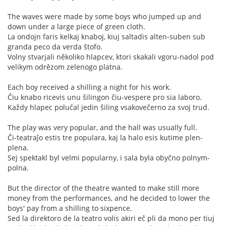
The waves were made by some boys who jumped up and
down under a large piece of green cloth.
La ondojn faris kelkaj knaboj, kiuj saltadis alten-suben sub
granda peco da verda ŝtofo.
Volny stvarjali několiko hlapcev, ktori skakali vgoru-nadol pod
velikym odrězom zelenogo platna.
Each boy received a shilling a night for his work.
Ĉiu knabo ricevis unu ŝilingon ĉiu-vespere pro sia laboro.
Každy hlapec polučal jedin šiling vsakovečerno za svoj trud.
The play was very popular, and the hall was usually full.
Ĉi-teatraĵo estis tre populara, kaj la halo esis kutime plen-
plena.
Sej spektakl byl velmi popularny, i sala byla obyčno polnym-
polna.
But the director of the theatre wanted to make still more
money from the performances, and he decided to lower the
boys' pay from a shilling to sixpence.
Sed la direktoro de la teatro volis akiri eĉ pli da mono per tiuj