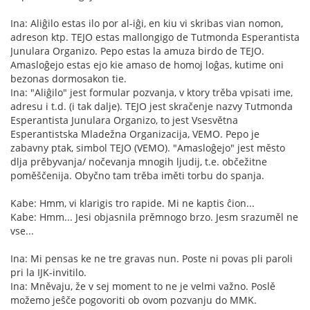
Ina: Aliĝilo estas ilo por al-iĝi, en kiu vi skribas vian nomon,
adreson ktp. TEJO estas mallongigo de Tutmonda Esperantista
Junulara Organizo. Pepo estas la amuza birdo de TEJO.
Amasloĝejo estas ejo kie amaso de homoj loĝas, kutime oni
bezonas dormosakon tie.
Ina: "Aliĝilo" jest formular pozvanja, v ktory trěba vpisati ime,
adresu i t.d. (i tak dalje). TEJO jest skračenje nazvy Tutmonda
Esperantista Junulara Organizo, to jest Vsesvětna
Esperantistska Mladežna Organizacija, VEMO. Pepo je
zabavny ptak, simbol TEJO (VEMO). "Amasloĝejo" jest město
dlja prěbyvanja/ nočevanja mnogih ljudij, t.e. občežitne
poměščenija. Obyčno tam trěba iměti torbu do spanja.
Kabe: Hmm, vi klarigis tro rapide. Mi ne kaptis ĉion...
Kabe: Hmm... Jesi objasnila prěmnogo brzo. Jesm srazuměl ne
vse...
Ina: Mi pensas ke ne tre gravas nun. Poste ni povas pli paroli
pri la IJK-invitilo.
Ina: Mněvaju, že v sej moment to ne je velmi važno. Poslě
možemo jeŝče pogovoriti ob ovom pozvanju do MMK.