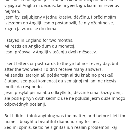
vojaĝo al Anglio ni decidis, ke ni geedziĝu, kiam mi revenos
hejmen.
Jesm byl zaljubjeny v jednu krasivu děvčinu, i prěd mojim
izjezdom do Angliji jesmo postanovili, že my oženimo se,
kogda ja vraču se do doma.
I stayed in England for two months.
Mi restis en Anglio dum du monatoj.
Jesm prěbyval v Angliji v tečenju dvoh měsecev.
I sent letters or post-cards to the girl almost every day, but
after the two weeks I didn't receive many answers.
Mi sendis leterojn aŭ poŝtkartojn al tiu knabino preskaŭ
čiutage, sed post komencaj du semajnoj mi jam ne ricevis
multe da respondoj.
Jesm posylal pisma abo odkrytki toj děvčině omal každy denj,
ale poslě prvyh dvoh sedmic uže ne polučal jesm duže mnogo
odpovědnyh poslanij.
But I didn't think anything was the matter, and before I left for
home, I bought a beautiful diamond ring for her.
Sed mi opinis, ke tio ne signifas iun realan problemon, kaj