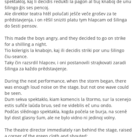
spektakloj, kaj li decidis redukti la pagon al tiuj knaboj de unu
ŝilingo ĝis ses pencoj.
Ale direktor teatra htěl polučati ješče veče grošev za te
prědstavjenja, i on rěšil sniziti platu tym hlapcam od šilinga
do šesti pensov.
This made the boys angry, and they decided to go on strike
for a shilling a night.
Tio kolerigis la knabojn, kaj ili decidis striki por unu ŝilingo
ĉiu-seance.
Taky čin razsrdil hlapcev, i oni postanovili strajkovati zaradi
šilinga za každo prědstavjenje.
During the next performance, when the storm began, there
was enough loud noise on the stage, but not one wave could
be seen.
Dum sekva spektaklo, kiam komencis la ŝtormo, sur la scenejo
estis sufiĉe laŭda bruo, sed ne videblis eĉ unu ondo.
Podčas slědnogo spektakla, kogda počela se burja, na sceně
byl dost glasny šum, ale ne bylo vidno ni jedinoj volny.
The theatre director immediately ran behind the stage, raised
a corner of the green cloth and shouted: