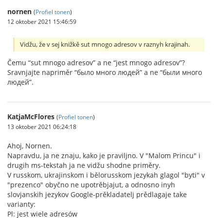
nornen
(
Profiel tonen
)
12 oktober 2021 15:46:59
Vidžu, že v sej knižkě sut mnogo adresov v raznyh krajinah.
Čemu “sut mnogo adresov” a ne “jest mnogo adresov”?
Sravnjajte napriměr “было много людей” a ne “были много
людей”.
KatjaMcFlores
(
Profiel tonen
)
13 oktober 2021 06:24:18
Ahoj, Nornen.
Napravdu, ja ne znaju, kako je praviljno. V "Malom Princu" i
drugih ms-tekstah ja ne vidžu shodne priměry.
V russkom, ukrajinskom i bělorusskom jezykah glagol "byti" v
"prezenco" obyčno ne upotrěbjajut, a odnosno inyh
slovjanskih jezykov Google-prěkladatelj prědlagaje take
varianty:
Pl: jest wiele adresów