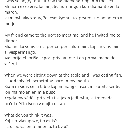
I was so angry that I threw the diamond ring into the sea.
Mi tiom ekkoleris, ke mi ĵetis tiun ringon kun diamanto en la
maron.
Jesm byl taky srdity, že jesm kydnul toj prstenj s diamantom v
morje.
My friend came to the port to meet me, and he invited me to
dinner.
Mia amiko venis en la porton por saluti min, kaj li invitis min
al vespermanĝo.
Moj prijatelj prišel v port privitati me, i on pozval mene do
večerji.
When we were sitting down at the table and I was eating fish,
I suddenly felt something hard in my mouth.
Kiam ni sidis ĉe la tablo kaj mi manĝis fiŝon, mi subite sentis
ion malmolan en mia buŝo.
Kogda my sěděli pri stolu i ja jesm jedl rybu, ja iznenada
počul něčto tvrdo v mojih ustah.
What do you think it was?
Kaj kio, viasupoze, tio estis?
I čto, po vašemu mněnju, to bylo?