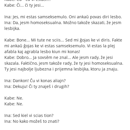
Kabe: Či... či ty jesi...
Ina: Jes, mi estas samseksemulo. Oni ankaŭ povas diri lesbo.
Ina: Da, jesm homoseksualna. Možno takože skazati, že jesm
lesbijka.
Kabe: Bone... Mi tute ne sciis... Sed mi ĝojas ke vi diris. Fakte
mi ankaŭ ĝojas ke vi estas samseksemulo. Vi estas la plej
afabla kaj agrabla lesbo kiun mi konas!
Kabe: Dobro... Ja sovsěm ne znal... Ale jesm rady, že jesi
skazala. Faktično, jesm takože rady, že ty jesi homoseksualna.
Ty jesi najbolje ljubezna i prijemna lesbijka, ktoru ja znaju.
Ina: Dankon! Ĉu vi konas aliajn?
Ina: Dekuju! Či ty znaješ i drugih?
Kabe: Ne.
Kabe: Ne.
Ina: Sed kiel vi scias tion?
Ina: No kako možeš to znati?