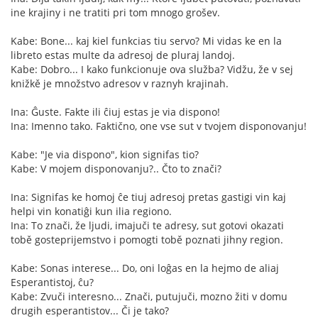
ine krajiny i ne tratiti pri tom mnogo grošev.
Kabe: Bone... kaj kiel funkcias tiu servo? Mi vidas ke en la
libreto estas multe da adresoj de pluraj landoj.
Kabe: Dobro... I kako funkcionuje ova služba? Vidžu, že v sej
knižkě je množstvo adresov v raznyh krajinah.
Ina: Ĝuste. Fakte ili ĉiuj estas je via dispono!
Ina: Imenno tako. Faktično, one vse sut v tvojem disponovanju!
Kabe: "Je via dispono", kion signifas tio?
Kabe: V mojem disponovanju?.. Čto to znači?
Ina: Signifas ke homoj ĉe tiuj adresoj pretas gastigi vin kaj
helpi vin konatiĝi kun ilia regiono.
Ina: To znači, že ljudi, imajuči te adresy, sut gotovi okazati
tobě gosteprijemstvo i pomogti tobě poznati jihny region.
Kabe: Sonas interese... Do, oni loĝas en la hejmo de aliaj
Esperantistoj, ĉu?
Kabe: Zvuči interesno... Znači, putujuči, mozno žiti v domu
drugih esperantistov... Či je tako?