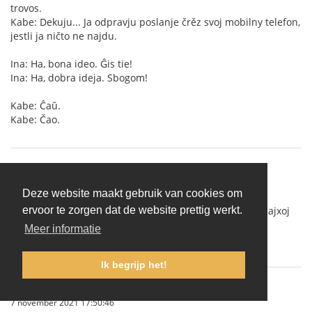
trovos.
Kabe: Dekuju... Ja odpravju poslanje črěz svoj mobilny telefon,
jestli ja ničto ne najdu.
Ina: Ha, bona ideo. Ĝis tie!
Ina: Ha, dobra ideja. Sbogom!
Kabe: Ĉaŭ.
Kabe: Čao.
amigueo
(
Profiel tonen
)
31 oktober 2021 11:40:37
Deze website maakt gebruik van cookies om
Cxu iu konas tiun kiu volus kun-fari jxurnalon de aktualajxoj
ervoor te zorgen dat de website prettig werkt.
en Interslava?
Meer informatie
Cxu tiaj jxurnaloj jam ekzistas?
Ik begrijp het!
IgorSokoloff
(Profiel tonen)
7 november 2021 17:50:46