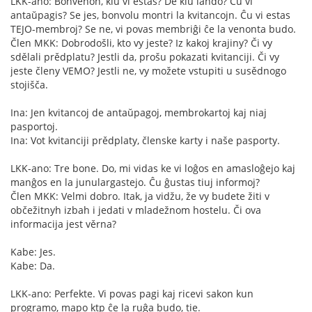
LKK-ano: Bonvenon, kiu vi estas? De kiu lando? Ĉu vi
antaŭpagis? Se jes, bonvolu montri la kvitancojn. Ĉu vi estas
TEJO-membroj? Se ne, vi povas membriĝi ĉe la venonta budo.
Člen MKK: Dobrodošli, kto vy jeste? Iz kakoj krajiny? Či vy
sdělali prědplatu? Jestli da, prošu pokazati kvitanciji. Či vy
jeste členy VEMO? Jestli ne, vy možete vstupiti u susědnogo
stojišča.
Ina: Jen kvitancoj de antaŭpagoj, membrokartoj kaj niaj
pasportoj.
Ina: Vot kvitanciji prědplaty, členske karty i naše pasporty.
LKK-ano: Tre bone. Do, mi vidas ke vi loĝos en amasloĝejo kaj
manĝos en la junulargastejo. Ĉu ĝustas tiuj informoj?
Člen MKK: Velmi dobro. Itak, ja vidžu, že vy budete žiti v
občežitnyh izbah i jedati v mladežnom hostelu. Či ova
informacija jest věrna?
Kabe: Jes.
Kabe: Da.
LKK-ano: Perfekte. Vi povas pagi kaj ricevi sakon kun
programo, mapo ktp ĉe la ruĝa budo, tie.