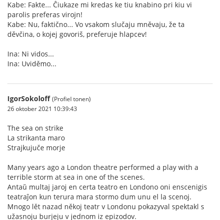
Kabe: Fakte... Ĉiukaze mi kredas ke tiu knabino pri kiu vi
parolis preferas virojn!
Kabe: Nu, faktično... Vo vsakom slučaju mněvaju, že ta
děvčina, o kojej govoriš, preferuje hlapcev!
Ina: Ni vidos...
Ina: Uviděmo...
IgorSokoloff
(Profiel tonen)
26 oktober 2021 10:39:43
The sea on strike
La strikanta maro
Strajkujuče morje
Many years ago a London theatre performed a play with a
terrible storm at sea in one of the scenes.
Antaŭ multaj jaroj en certa teatro en Londono oni enscenigis
teatraĵon kun terura mara stormo dum unu el la scenoj.
Mnogo lět nazad někoj teatr v Londonu pokazyval spektakl s
užasnoju burjeju v jednom iz epizodov.