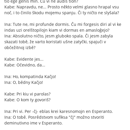
tio ege ĝenis min. Ĉu vi ne aŭdis tion?
Kabe: Napravdu, ne... Prosto někto velmi glasno hrapal vsu
noč, i to činilo škodu mojemu spanju. Či ty ničto ne slyšala?
Ina: Tute ne, mi profunde dormis. Ĉu mi forgesis diri al vi ke
indas uzi orelŝtopilojn kiam vi dormas en amasloĝejo?
Ina: Absolutno ničto, jesm gluboko spala. Či jesm zabyla
skazati tobě, že varto koristati ušne zatyčki, spajuči v
občežitnoj izbě?
Kabe: Evidente jes...
Kabe: Očevidno, da...
Ina: Ho, kompatinda Kaĉjo!
Ina: O, bědny Kačjo!
Kabe: Pri kiu vi parolas?
Kabe: O kom ty govoriš?
Ina: Pri vi. Per -ĉj- eblas krei karesnomojn en Esperanto.
Ina: O tobě. Posrědstvom sufiksa "ĉj" možno stvoriti
deminutivno ime v Esperanto.