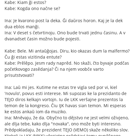
Kabe: Kiam ĝi estos?
Kabe: Kogda ono načne se?
Ina: Je kvarono post la deka. Ĝi daŭros horon. Kaj je la dek
dua eblos manĝi.
Ina: V deset s četvrtinoju. Ono bude trvati jednu časinu. A v
dvanadset časin možno bude pojesti.
Kabe: Bele. Mi antaŭĝojas. Diru, kio okazas dum la malfermo?
Ĉu ĝi estas vizitinda entute?
Kabe: Prělěpo. Jesm rady naprěd. No skaži, čto byvaje podčas
početkovogo zasědanja? Či na njem voobče varto
prisutstvovati?
Ina: Laŭ mi jes. Kutime ne estas tre vigla sed por vi, kiel
'novulo', povus esti interese. Mi supozas ke la prezidanto de
TEJO diros kelkajn vortojn. Iu de LKK verŝajne prezentos la
temon de la kongreso. Ĉiu IJK havas sian temon. Mi esperas
ke estos ankaŭ iom da muziko.
Ina: Mněvaju, že da. Obyčno to dějstvo ne jest velmi oživjeno,
ale dlja tebe, kako dlja "novaka", ono može byti interesno.
Prědpokladaju, že prezident TEJO (VEMO) skaže několiko slov.
Ktokoli iz LKK (MKK) věrojetno prědstavi temu nyněšnego