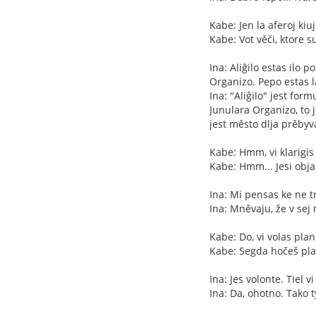
Kabe: Jen la aferoj kiu
Kabe: Vot věči, ktore s
Ina: Aliĝilo estas ilo
Organizo. Pepo estas 
Ina: "Aliĝilo" jest for
Junulara Organizo, to
jest město dlja prěbyv
Kabe: Hmm, vi klarigis 
Kabe: Hmm... Jesi obj
Ina: Mi pensas ke ne tre
Ina: Mněvaju, že v se
Kabe: Do, vi volas plan
Kabe: Segda hočeš plan
Ina: Jes volonte. Tiel 
Ina: Da, ohotno. Tako