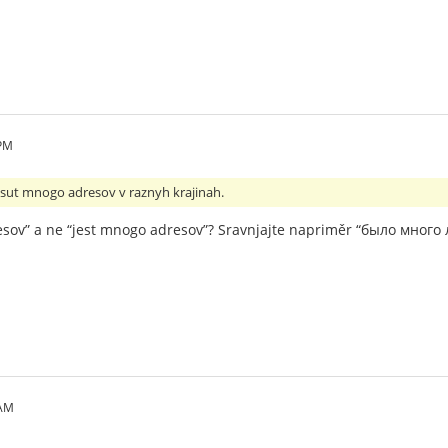
 PM
ě sut mnogo adresov v raznyh krajinah.
sov” a ne “jest mnogo adresov”? Sravnjajte napriměr “было много
 AM