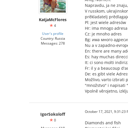
Napravdu, ja ne znaju,
V russkom, ukrajinskom
prěkladatelj prědlagaj
KatjaMcFlores
Pl: jest wiele adresów
4
Hr: ima mnogo adresa
User's profile
Cz: je mnoho adres
Country: Russia
Bg: има много адреси
Messages: 278
Nu a v zapadno-evropej
En: there are many ad
Es: hay muchas direcc
It: ci sono molti indiriz
Fr: il y a beaucoup d'
De: es gibt viele Adre
Možlivo, varto izbrati
"množstvo" i napisati 
Vpolně věrojetno, izkl
October 17, 2021, 9:31:23
IgorSokoloff
0
Diamonds and fish