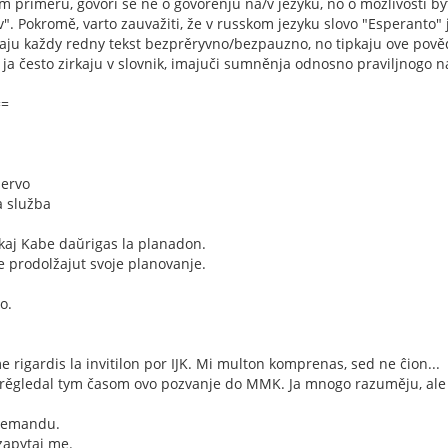
 tom priměru, govori se ne o govorenju na/v jezyku, no o možlivosti b
"v". Pokromě, varto zauvažiti, že v russkom jezyku slovo "Esperanto
daju každy redny tekst bezprěryvno/bezpauzno, no tipkaju ove pově
, ja često zirkaju v slovnik, imajuči sumněnja odnosno praviljnogo n
==
servo
a služba
 kaj Kabe daŭrigas la planadon.
e prodolžajut svoje planovanje.
o.
rigardis la invitilon por IJK. Mi multon komprenas, sed ne ĉion...
prěgledal tym časom ovo pozvanje do MMK. Ja mnogo razuměju, ale 
 demandu.
 zapytaj me.