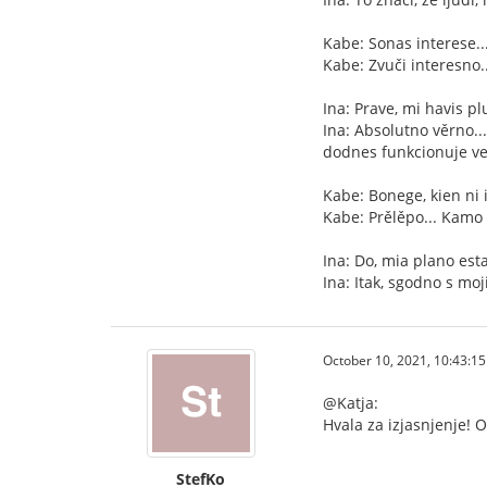
Kabe: Sonas interese...
Kabe: Zvuči interesno..
Ina: Prave, mi havis pl
Ina: Absolutno věrno..
dodnes funkcionuje ve
Kabe: Bonege, kien ni 
Kabe: Prělěpo... Kam
Ina: Do, mia plano esta
Ina: Itak, sgodno s mo
October 10, 2021, 10:43:1
@Katja:
Hvala za izjasnjenje! O
StefKo