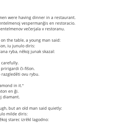
en were having dinner in a restaurant.
ntelmenoj vespermanĝis en restoracio.
entelmenov večerjala v restoranu.
 on the table, a young man said:
on, iu junulo diris:
ana ryba, někoj junak skazal:
 carefully.
ririgardi ĉi-fiŝon.
razgleděti ovu rybu.
amond in it."
nton en ĝi.
ej diamant.
gh, but an old man said quietly:
ulo milde diris:
ěkoj starec izrěkl lagodno: