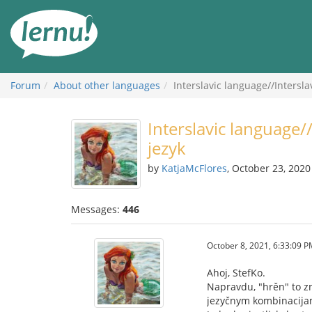
Skip
to
the
content
Forum
About other languages
Interslavic language//Intersl
Interslavic language/
jezyk
by
KatjaMcFlores
, October 23, 2020
Messages:
446
October 8, 2021, 6:33:09 
Ahoj, StefKo.
Napravdu, "hrěn" to zn
jezyčnym kombinacijam,