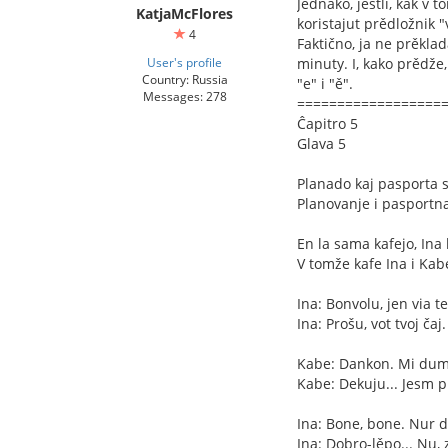
Jednako, jestli, kak v
KatjaMcFlores
koristajut prědložnik 
4
Faktično, ja ne prěkla
User's profile
minuty. I, kako prědže
Country: Russia
"e" i "ě".
Messages: 278
==================
Ĉapitro 5
Glava 5
Planado kaj pasporta 
Planovanje i pasportn
En la sama kafejo, Ina
V tomže kafe Ina i Kab
Ina: Bonvolu, jen via te
Ina: Prošu, vot tvoj čaj.
Kabe: Dankon. Mi dume 
Kabe: Dekuju... Jesm 
Ina: Bone, bone. Nur
Ina: Dobro-lěpo... Nu,