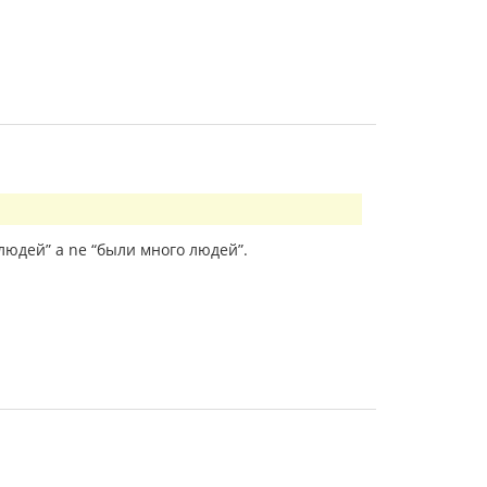
 людей” a ne “были много людей”.