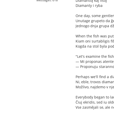
Messages: 618
Diamantoj kaj fiŝoj
Diamanty i ryba
One day, some gentlem
Unutage grupeto da ĝe
Jednogo dnja grupa dž
When the fish was put
Kiam oni surtabligis fiŝ
Kogda na stol byla pod
"Let's examine the fish
— Mi proponas atente p
— Proponuju staranno 
Perhaps we'll find a di
Ni, eble, trovos diama
Možlivo, najdemo v nj
Everybody began to lau
Ĉiuj ekridis, sed iu old
Vse zasmějali se, ale n