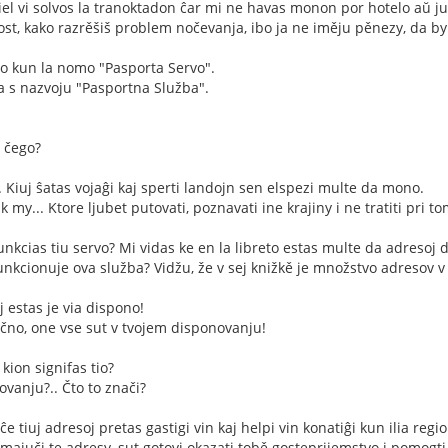
kiel vi solvos la tranoktadon ĉar mi ne havas monon por hotelo aŭ ju
st, kako razrěšiš problem nočevanja, ibo ja ne iměju pěnezy, da by
eto kun la nomo "Pasporta Servo".
ka s nazvoju "Pasportna Služba".
a čego?
.. Kiuj ŝatas vojaĝi kaj sperti landojn sen elspezi multe da mono.
kak my... Ktore ljubet putovati, poznavati ine krajiny i ne tratiti pri
funkcias tiu servo? Mi vidas ke en la libreto estas multe da adresoj d
funkcionuje ova služba? Vidžu, že v sej knižkě je množstvo adresov v
uj estas je via dispono!
ično, one vse sut v tvojem disponovanju!
 kion signifas tio?
vanju?.. Čto to znači?
ĉe tiuj adresoj pretas gastigi vin kaj helpi vin konatiĝi kun ilia regi
, imajuči te adresy, sut gotovi okazati tobě gosteprijemstvo i pomogt