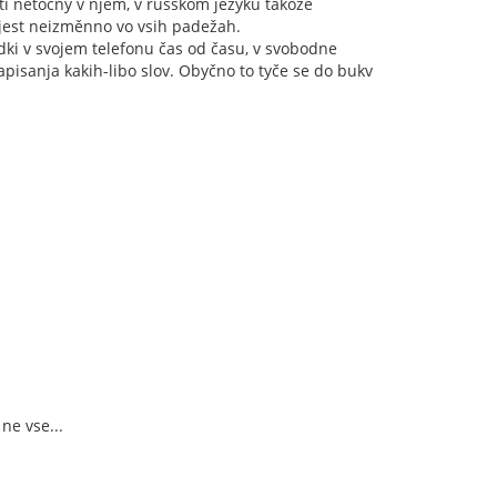
yti netočny v njem, v russkom jezyku takože
" jest neizměnno vo vsih padežah.
dki v svojem telefonu čas od času, v svobodne
apisanja kakih-libo slov. Obyčno to tyče se do bukv
ne vse...