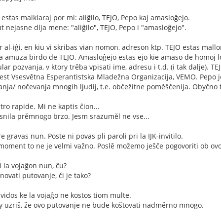
j estas malklaraj por mi: aliĝilo, TEJO, Pepo kaj amasloĝejo.
ut nejasne dlja mene: "aliĝilo", TEJO, Pepo i "amasloĝejo".
 por al-iĝi, en kiu vi skribas vian nomon, adreson ktp. TEJO estas m
la amuza birdo de TEJO. Amasloĝejo estas ejo kie amaso de homoj l
mular pozvanja, v ktory trěba vpisati ime, adresu i t.d. (i tak dalje)
 jest Vsesvětna Esperantistska Mladežna Organizacija, VEMO. Pepo 
anja/ nočevanja mnogih ljudij, t.e. občežitne poměščenija. Obyčno 
tro rapide. Mi ne kaptis ĉion...
asnila prěmnogo brzo. Jesm srazuměl ne vse...
 gravas nun. Poste ni povas pli paroli pri la IJK-invitilo.
j moment to ne je velmi važno. Poslě možemo jeŝče pogovoriti ob 
i la vojaĝon nun, ĉu?
ovati putovanje, či je tako?
vi vidos ke la vojaĝo ne kostos tiom multe.
 ty uzriš, že ovo putovanje ne bude koštovati nadměrno mnogo.