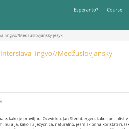
Esperanto?
Course
ava lingvo//Medžuslovjansky jezyk
/Interslava lingvo//Medžuslovjansky
PM
aje, kako je praviljno. Očevidno, Jan Steenbergen, kako specialist v
 nu a ja, kako ru-jezyčnica, naturalno, jesm sklonna koristati russ