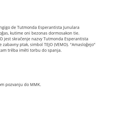
allongigo de Tutmonda Esperantista Junulara
oĝas, kutime oni bezonas dormosakon tie.
. TEJO jest skračenje nazvy Tutmonda Esperantista
je zabavny ptak, simbol TEJO (VEMO). "Amasloĝejo"
tam trěba iměti torbu do spanja.
ovom pozvanju do MMK.