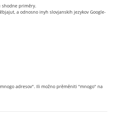
žu shodne priměry.
ěbjajut, a odnosno inyh slovjanskih jezykov Google-
je mnogo adresov". Ili možno prěměniti "mnogo" na