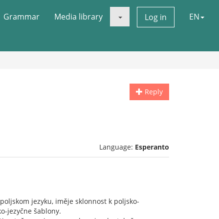
Grammar
Media library
EN
Log in
Reply
Language:
Esperanto
 poljskom jezyku, iměje sklonnost k poljsko-
ko-jezyčne šablony.