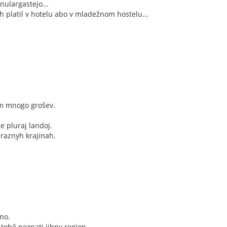
nulargastejo...
h platil v hotelu abo v mladežnom hostelu...
 tom mnogo grošev.
e pluraj landoj.
 raznyh krajinah.
ono.
i tobě poznati jihny region.