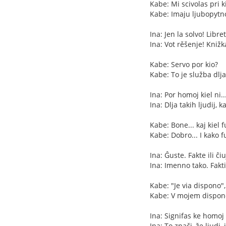
Kabe: Mi scivolas pri 
Kabe: Imaju ljubopytno
Ina: Jen la solvo! Libr
Ina: Vot rěšenje! Kniž
Kabe: Servo por kio?
Kabe: To je služba dlj
Ina: Por homoj kiel ni.
Ina: Dlja takih ljudij, 
Kabe: Bone... kaj kiel 
Kabe: Dobro... I kako 
Ina: Ĝuste. Fakte ili ĉi
Ina: Imenno tako. Fakt
Kabe: "Je via dispono",
Kabe: V mojem dispono
Ina: Signifas ke homoj 
Ina: To znači, že ljudi