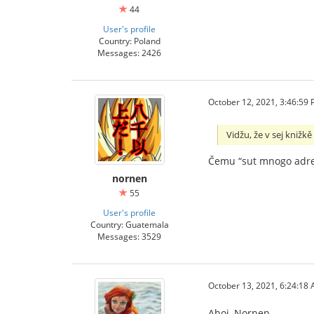
44
User's profile
Country: Poland
Messages: 2426
October 12, 2021, 3:46:59
Vidžu, že v sej knižk
Čemu “sut mnogo adre
nornen
55
User's profile
Country: Guatemala
Messages: 3529
October 13, 2021, 6:24:18
Ahoj, Nornen.