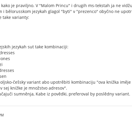
 kako je praviljno. V "Malom Princu" i drugih ms-tekstah ja ne vid
 i bělorusskom jezykah glagol "byti" v "prezenco" obyčno ne upotr
e take varianty:
skih jezykah sut take kombinaciji:
dresses
iones
zi
adresses
ssen
 poljsko-češsky variant abo upotrěbiti kombinaciju "ova knižka imě
"v sej knižke je množstvo adresov".
jučajuči sumněnja, Kabe iz povědki, preferoval by poslědny variant.
 PM