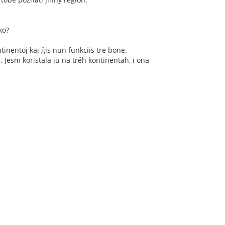
ko?
ntinentoj kaj ĝis nun funkciis tre bone.
 Jesm koristala ju na trěh kontinentah, i ona