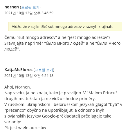
nornen
(
프로필 보기
)
2021년 10월 12일 오후 3:46:59
Vidžu, že v sej knižkě sut mnogo adresov v raznyh krajinah.
Čemu “sut mnogo adresov” a ne “jest mnogo adresov”?
Sravnjajte napriměr “было много людей” a ne “были много
людей”.
KatjaMcFlores
(
프로필 보기
)
2021년 10월 13일 오전 6:24:18
Ahoj, Nornen.
Napravdu, ja ne znaju, kako je praviljno. V "Malom Princu" i
drugih ms-tekstah ja ne vidžu shodne priměry.
V russkom, ukrajinskom i bělorusskom jezykah glagol "byti" v
"prezenco" obyčno ne upotrěbjajut, a odnosno inyh
slovjanskih jezykov Google-prěkladatelj prědlagaje take
varianty:
Pl: jest wiele adresów