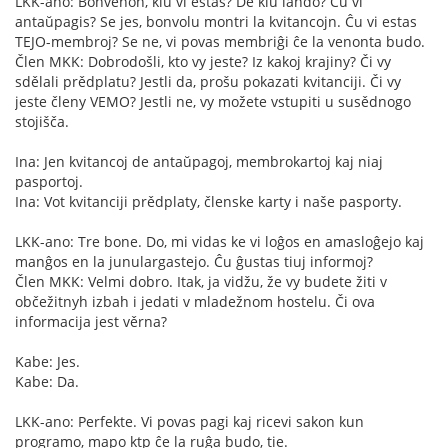
LKK-ano: Bonvenon, kiu vi estas? De kiu lando? Ĉu vi
antaŭpagis? Se jes, bonvolu montri la kvitancojn. Ĉu vi estas
TEJO-membroj? Se ne, vi povas membriĝi ĉe la venonta budo.
Člen MKK: Dobrodošli, kto vy jeste? Iz kakoj krajiny? Či vy
sdělali prědplatu? Jestli da, prošu pokazati kvitanciji. Či vy
jeste členy VEMO? Jestli ne, vy možete vstupiti u susědnogo
stojišča.
Ina: Jen kvitancoj de antaŭpagoj, membrokartoj kaj niaj
pasportoj.
Ina: Vot kvitanciji prědplaty, členske karty i naše pasporty.
LKK-ano: Tre bone. Do, mi vidas ke vi loĝos en amasloĝejo kaj
manĝos en la junulargastejo. Ĉu ĝustas tiuj informoj?
Člen MKK: Velmi dobro. Itak, ja vidžu, že vy budete žiti v
občežitnyh izbah i jedati v mladežnom hostelu. Či ova
informacija jest věrna?
Kabe: Jes.
Kabe: Da.
LKK-ano: Perfekte. Vi povas pagi kaj ricevi sakon kun
programo, mapo ktp ĉe la ruĝa budo, tie.