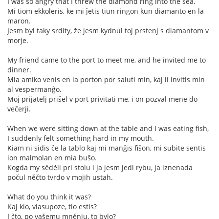
I was so angry that I threw the diamond ring into the sea.
Mi tiom ekkoleris, ke mi ĵetis tiun ringon kun diamanto en la
maron.
Jesm byl taky srdity, že jesm kydnul toj prstenj s diamantom v
morje.
My friend came to the port to meet me, and he invited me to
dinner.
Mia amiko venis en la porton por saluti min, kaj li invitis min
al vespermanĝo.
Moj prijatelj prišel v port privitati me, i on pozval mene do
večerji.
When we were sitting down at the table and I was eating fish,
I suddenly felt something hard in my mouth.
Kiam ni sidis ĉe la tablo kaj mi manĝis fiŝon, mi subite sentis
ion malmolan en mia buŝo.
Kogda my sěděli pri stolu i ja jesm jedl rybu, ja iznenada
počul něčto tvrdo v mojih ustah.
What do you think it was?
Kaj kio, viasupoze, tio estis?
I čto, po vašemu mněnju, to bylo?