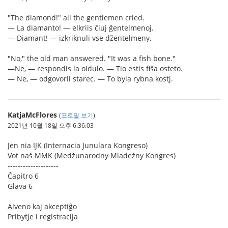
"The diamond!" all the gentlemen cried.
— La diamanto! — elkriis ĉiuj ĝentelmenoj.
— Diamant! — izkriknuli vse džentelmeny.
"No," the old man answered. "It was a fish bone."
—Ne, — respondis la oldulo. — Tio estis fiŝa osteto.
— Ne, — odgovoril starec. — To byla rybna kostj.
KatjaMcFlores
(
프로필 보기
)
2021년 10월 18일 오후 6:36:03
Jen nia IJK (Internacia Junulara Kongreso)
Vot naš MMK (Medžunarodny Mladežny Kongres)
--------------------
Ĉapitro 6
Glava 6
Alveno kaj akceptiĝo
Pribytje i registracija