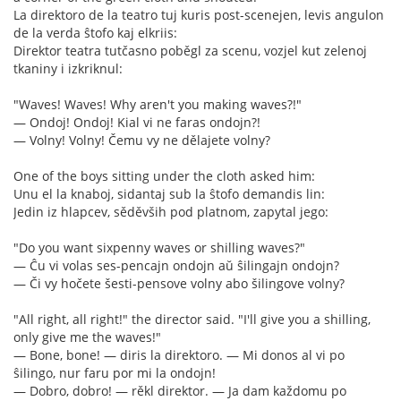
La direktoro de la teatro tuj kuris post-scenejen, levis angulon
de la verda ŝtofo kaj elkriis:
Direktor teatra tutčasno poběgl za scenu, vozjel kut zelenoj
tkaniny i izkriknul:
"Waves! Waves! Why aren't you making waves?!"
— Ondoj! Ondoj! Kial vi ne faras ondojn?!
— Volny! Volny! Čemu vy ne dělajete volny?
One of the boys sitting under the cloth asked him:
Unu el la knaboj, sidantaj sub la ŝtofo demandis lin:
Jedin iz hlapcev, sěděvših pod platnom, zapytal jego:
"Do you want sixpenny waves or shilling waves?"
— Ĉu vi volas ses-pencajn ondojn aŭ ŝilingajn ondojn?
— Či vy hočete šesti-pensove volny abo šilingove volny?
"All right, all right!" the director said. "I'll give you a shilling,
only give me the waves!"
— Bone, bone! — diris la direktoro. — Mi donos al vi po
ŝilingo, nur faru por mi la ondojn!
— Dobro, dobro! — rěkl direktor. — Ja dam každomu po