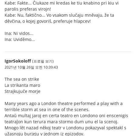
Kabe: Fakte... Ĉiukaze mi kredas ke tiu knabino pri kiu vi
parolis preferas virojn!
Kabe: Nu, faktično... Vo vsakom slučaju mněvaju, že ta
děvčina, o kojej govoriš, preferuje hlapcev!
Ina: Ni vidos...
Ina: Uviděmo...
IgorSokoloff
(프로필 보기)
2021년 10월 26일 오전 10:39:43
The sea on strike
La strikanta maro
Strajkujuče morje
Many years ago a London theatre performed a play with a
terrible storm at sea in one of the scenes.
Antaŭ multaj jaroj en certa teatro en Londono oni enscenigis
teatraĵon kun terura mara stormo dum unu el la scenoj.
Mnogo lět nazad někoj teatr v Londonu pokazyval spektakl s
užasnoju burjeju v jednom iz epizodov.