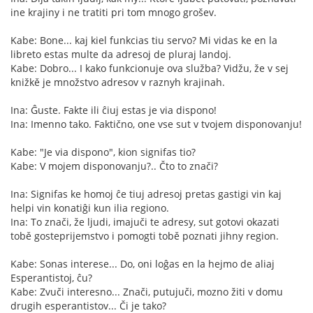
ine krajiny i ne tratiti pri tom mnogo grošev.
Kabe: Bone... kaj kiel funkcias tiu servo? Mi vidas ke en la
libreto estas multe da adresoj de pluraj landoj.
Kabe: Dobro... I kako funkcionuje ova služba? Vidžu, že v sej
knižkě je množstvo adresov v raznyh krajinah.
Ina: Ĝuste. Fakte ili ĉiuj estas je via dispono!
Ina: Imenno tako. Faktično, one vse sut v tvojem disponovanju!
Kabe: "Je via dispono", kion signifas tio?
Kabe: V mojem disponovanju?.. Čto to znači?
Ina: Signifas ke homoj ĉe tiuj adresoj pretas gastigi vin kaj
helpi vin konatiĝi kun ilia regiono.
Ina: To znači, že ljudi, imajuči te adresy, sut gotovi okazati
tobě gosteprijemstvo i pomogti tobě poznati jihny region.
Kabe: Sonas interese... Do, oni loĝas en la hejmo de aliaj
Esperantistoj, ĉu?
Kabe: Zvuči interesno... Znači, putujuči, mozno žiti v domu
drugih esperantistov... Či je tako?