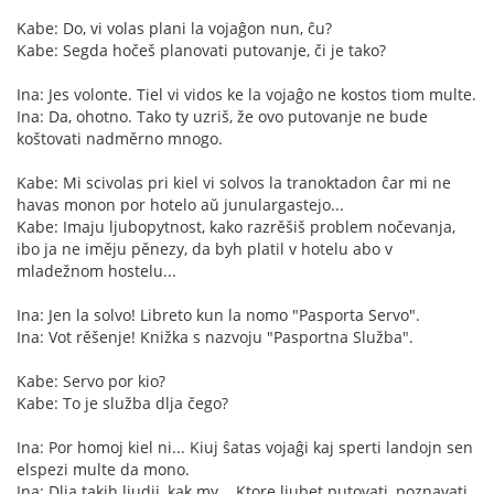
Kabe: Do, vi volas plani la vojaĝon nun, ĉu?
Kabe: Segda hočeš planovati putovanje, či je tako?
Ina: Jes volonte. Tiel vi vidos ke la vojaĝo ne kostos tiom multe.
Ina: Da, ohotno. Tako ty uzriš, že ovo putovanje ne bude
koštovati nadměrno mnogo.
Kabe: Mi scivolas pri kiel vi solvos la tranoktadon ĉar mi ne
havas monon por hotelo aŭ junulargastejo...
Kabe: Imaju ljubopytnost, kako razrěšiš problem nočevanja,
ibo ja ne iměju pěnezy, da byh platil v hotelu abo v
mladežnom hostelu...
Ina: Jen la solvo! Libreto kun la nomo "Pasporta Servo".
Ina: Vot rěšenje! Knižka s nazvoju "Pasportna Služba".
Kabe: Servo por kio?
Kabe: To je služba dlja čego?
Ina: Por homoj kiel ni... Kiuj ŝatas vojaĝi kaj sperti landojn sen
elspezi multe da mono.
Ina: Dlja takih ljudij, kak my... Ktore ljubet putovati, poznavati