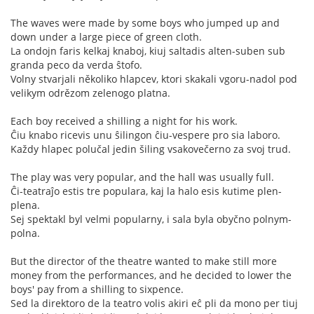
The waves were made by some boys who jumped up and
down under a large piece of green cloth.
La ondojn faris kelkaj knaboj, kiuj saltadis alten-suben sub
granda peco da verda ŝtofo.
Volny stvarjali několiko hlapcev, ktori skakali vgoru-nadol pod
velikym odrězom zelenogo platna.
Each boy received a shilling a night for his work.
Ĉiu knabo ricevis unu ŝilingon ĉiu-vespere pro sia laboro.
Každy hlapec polučal jedin šiling vsakovečerno za svoj trud.
The play was very popular, and the hall was usually full.
Ĉi-teatraĵo estis tre populara, kaj la halo esis kutime plen-
plena.
Sej spektakl byl velmi popularny, i sala byla obyčno polnym-
polna.
But the director of the theatre wanted to make still more
money from the performances, and he decided to lower the
boys' pay from a shilling to sixpence.
Sed la direktoro de la teatro volis akiri eĉ pli da mono per tiuj