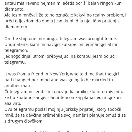
antaŭ mia reveno hejmen mi aĉetis por ŝi belan ringon kun
diamanto.
Ale jesm mněval, že to ne označaje kaky-libo realny problem, i
prěd odjezdom do doma jesm kupil dlja njej lěpy prstenj s
diamantom.
On the ship one morning, a telegram was brought to me.
Unumatene, kiam mi navigis surŝipe, oni enmanigis al mi
telegramon.
Jednogo dnja, utrom, prěbyvajuči na korabu, jesm polučil
telegramu.
It was from a friend in New York, who told me that the girl
had changed her mind and was going to be married to
another man.
Ĉi-telegramon sendis mia nov-jorka amiko, kiu informis min,
ke tiu knabino ŝanĝis sian intencon kaj planas edziniĝi kun
alia viro.
Ovu telegramu poslal moj nju-jorksky prijatelj, ktory soobčil
mně, že ta děvčina prěměnila svoj naměr i planuje omužiti se
s drugym člověkom.