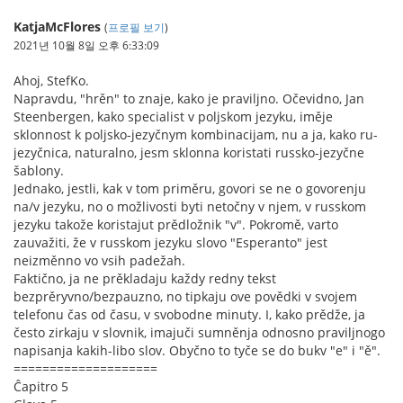
KatjaMcFlores
(
프로필 보기
)
2021년 10월 8일 오후 6:33:09
Ahoj, StefKo.
Napravdu, "hrěn" to znaje, kako je praviljno. Očevidno, Jan
Steenbergen, kako specialist v poljskom jezyku, iměje
sklonnost k poljsko-jezyčnym kombinacijam, nu a ja, kako ru-
jezyčnica, naturalno, jesm sklonna koristati russko-jezyčne
šablony.
Jednako, jestli, kak v tom priměru, govori se ne o govorenju
na/v jezyku, no o možlivosti byti netočny v njem, v russkom
jezyku takože koristajut prědložnik "v". Pokromě, varto
zauvažiti, že v russkom jezyku slovo "Esperanto" jest
neizměnno vo vsih padežah.
Faktično, ja ne prěkladaju každy redny tekst
bezprěryvno/bezpauzno, no tipkaju ove povědki v svojem
telefonu čas od času, v svobodne minuty. I, kako prědže, ja
često zirkaju v slovnik, imajuči sumněnja odnosno praviljnogo
napisanja kakih-libo slov. Obyčno to tyče se do bukv "e" i "ě".
====================
Ĉapitro 5