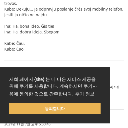
trovos.
Kabe: Dekuju... Ja odpravju poslanje črěz svoj mobilny telefon,
jestli ja ničto ne najdu.
Ina: Ha, bona ideo. Ĝis tie!
Ina: Ha, dobra ideja. Sbogom!
Kabe: Ĉaŭ.
Kabe: Čao.
amigueo
(
프로필 보기
)
2021년 10월 31일 오전 11:40:37
저희 페이지 {site} 는 더 나은 서비스 제공을
Cxu iu konas tiun kiu volus kun-fari jxurnalon de aktualajxoj
위해 쿠키를 사용합니다. 계속하시면 쿠키사
en Interslava?
용에 동의한 것으로 간주합니다.
추가 정보
Cxu tiaj jxurnaloj jam ekzistas?
동의합니다
IgorSokoloff
(프로필 보기)
2021년 11월 7일 오후 5:50:46