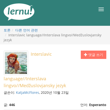
본
문
메
으
뉴
로
토론
다른 언어 관련
Interslavic language//Interslava lingvo//Medžuslovjansky
jezyk
Interslavic
댓글 쓰기
language//Interslava
lingvo//Medžuslovjansky jezyk
글쓴이:
KatjaMcFlores
, 2020년 10월 23일
글:
446
언어:
Esperanto