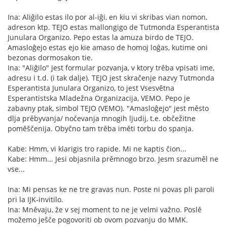
Ina: Aliĝilo estas ilo por al-iĝi, en kiu vi skribas vian nomon,
adreson ktp. TEJO estas mallongigo de Tutmonda Esperantista
Junulara Organizo. Pepo estas la amuza birdo de TEJO.
Amasloĝejo estas ejo kie amaso de homoj loĝas, kutime oni
bezonas dormosakon tie.
Ina: "Aliĝilo" jest formular pozvanja, v ktory trěba vpisati ime,
adresu i t.d. (i tak dalje). TEJO jest skračenje nazvy Tutmonda
Esperantista Junulara Organizo, to jest Vsesvětna
Esperantistska Mladežna Organizacija, VEMO. Pepo je
zabavny ptak, simbol TEJO (VEMO). "Amasloĝejo" jest město
dlja prěbyvanja/ nočevanja mnogih ljudij, t.e. občežitne
poměščenija. Obyčno tam trěba iměti torbu do spanja.
Kabe: Hmm, vi klarigis tro rapide. Mi ne kaptis ĉion...
Kabe: Hmm... Jesi objasnila prěmnogo brzo. Jesm srazuměl ne
vse...
Ina: Mi pensas ke ne tre gravas nun. Poste ni povas pli paroli
pri la IJK-invitilo.
Ina: Mněvaju, že v sej moment to ne je velmi važno. Poslě
možemo jeŝče pogovoriti ob ovom pozvanju do MMK.