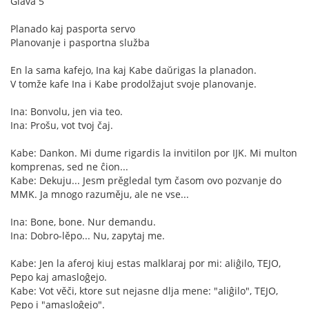
Glava 5
Planado kaj pasporta servo
Planovanje i pasportna služba
En la sama kafejo, Ina kaj Kabe daŭrigas la planadon.
V tomže kafe Ina i Kabe prodolžajut svoje planovanje.
Ina: Bonvolu, jen via teo.
Ina: Prošu, vot tvoj čaj.
Kabe: Dankon. Mi dume rigardis la invitilon por IJK. Mi multon
komprenas, sed ne ĉion...
Kabe: Dekuju... Jesm prěgledal tym časom ovo pozvanje do
MMK. Ja mnogo razuměju, ale ne vse...
Ina: Bone, bone. Nur demandu.
Ina: Dobro-lěpo... Nu, zapytaj me.
Kabe: Jen la aferoj kiuj estas malklaraj por mi: aliĝilo, TEJO,
Pepo kaj amasloĝejo.
Kabe: Vot věči, ktore sut nejasne dlja mene: "aliĝilo", TEJO,
Pepo i "amasloĝejo".