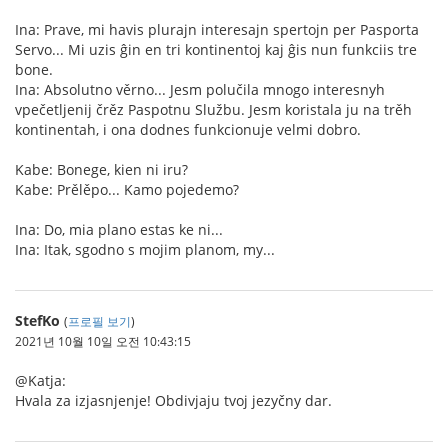
Ina: Prave, mi havis plurajn interesajn spertojn per Pasporta
Servo... Mi uzis ĝin en tri kontinentoj kaj ĝis nun funkciis tre
bone.
Ina: Absolutno věrno... Jesm polučila mnogo interesnyh
vpečetljenij črěz Paspotnu Službu. Jesm koristala ju na trěh
kontinentah, i ona dodnes funkcionuje velmi dobro.
Kabe: Bonege, kien ni iru?
Kabe: Prělěpo... Kamo pojedemo?
Ina: Do, mia plano estas ke ni...
Ina: Itak, sgodno s mojim planom, my...
StefKo
(
프로필 보기
)
2021년 10월 10일 오전 10:43:15
@Katja:
Hvala za izjasnjenje! Obdivjaju tvoj jezyčny dar.