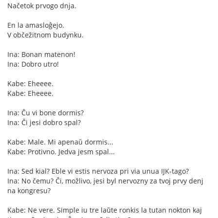
Načetok prvogo dnja.
En la amasloĝejo.
V občežitnom budynku.
Ina: Bonan matenon!
Ina: Dobro utro!
Kabe: Eheeee.
Kabe: Eheeee.
Ina: Ĉu vi bone dormis?
Ina: Či jesi dobro spal?
Kabe: Male. Mi apenaŭ dormis...
Kabe: Protivno. Jedva jesm spal...
Ina: Sed kial? Eble vi estis nervoza pri via unua IJK-tago?
Ina: No čemu? Či, možlivo, jesi byl nervozny za tvoj prvy denj
na kongresu?
Kabe: Ne vere. Simple iu tre laŭte ronkis la tutan nokton kaj