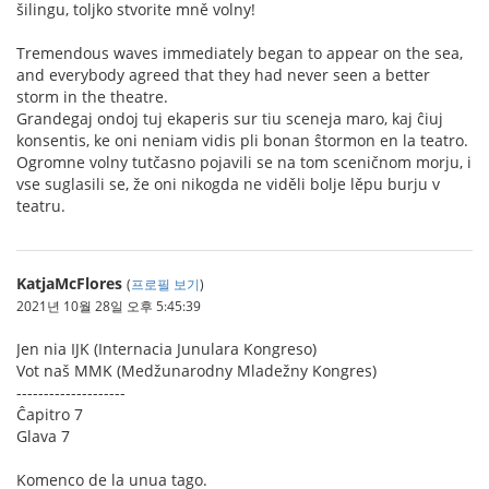
šilingu, toljko stvorite mně volny!
Tremendous waves immediately began to appear on the sea,
and everybody agreed that they had never seen a better
storm in the theatre.
Grandegaj ondoj tuj ekaperis sur tiu sceneja maro, kaj ĉiuj
konsentis, ke oni neniam vidis pli bonan ŝtormon en la teatro.
Ogromne volny tutčasno pojavili se na tom sceničnom morju, i
vse suglasili se, že oni nikogda ne viděli bolje lěpu burju v
teatru.
KatjaMcFlores
(
프로필 보기
)
2021년 10월 28일 오후 5:45:39
Jen nia IJK (Internacia Junulara Kongreso)
Vot naš MMK (Medžunarodny Mladežny Kongres)
--------------------
Ĉapitro 7
Glava 7
Komenco de la unua tago.