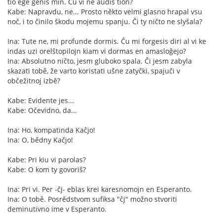
tio ege ĝenis min. Ĉu vi ne aŭdis tion?
Kabe: Napravdu, ne... Prosto někto velmi glasno hrapal vsu
noč, i to činilo škodu mojemu spanju. Či ty ničto ne slyšala?
Ina: Tute ne, mi profunde dormis. Ĉu mi forgesis diri al vi ke
indas uzi orelŝtopilojn kiam vi dormas en amasloĝejo?
Ina: Absolutno ničto, jesm gluboko spala. Či jesm zabyla
skazati tobě, že varto koristati ušne zatyčki, spajuči v
občežitnoj izbě?
Kabe: Evidente jes...
Kabe: Očevidno, da...
Ina: Ho, kompatinda Kaĉjo!
Ina: O, bědny Kačjo!
Kabe: Pri kiu vi parolas?
Kabe: O kom ty govoriš?
Ina: Pri vi. Per -ĉj- eblas krei karesnomojn en Esperanto.
Ina: O tobě. Posrědstvom sufiksa "ĉj" možno stvoriti
deminutivno ime v Esperanto.