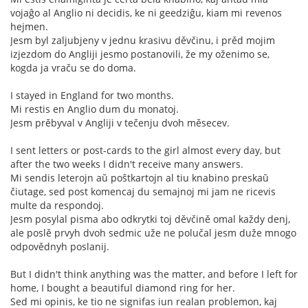
vojaĝo al Anglio ni decidis, ke ni geedziĝu, kiam mi revenos
hejmen.
Jesm byl zaljubjeny v jednu krasivu děvčinu, i prěd mojim
izjezdom do Angliji jesmo postanovili, že my oženimo se,
kogda ja vraču se do doma.
I stayed in England for two months.
Mi restis en Anglio dum du monatoj.
Jesm prěbyval v Angliji v tečenju dvoh měsecev.
I sent letters or post-cards to the girl almost every day, but
after the two weeks I didn't receive many answers.
Mi sendis leterojn aŭ poŝtkartojn al tiu knabino preskaŭ
čiutage, sed post komencaj du semajnoj mi jam ne ricevis
multe da respondoj.
Jesm posylal pisma abo odkrytki toj děvčině omal každy denj,
ale poslě prvyh dvoh sedmic uže ne polučal jesm duže mnogo
odpovědnyh poslanij.
But I didn't think anything was the matter, and before I left for
home, I bought a beautiful diamond ring for her.
Sed mi opinis, ke tio ne signifas iun realan problemon, kaj