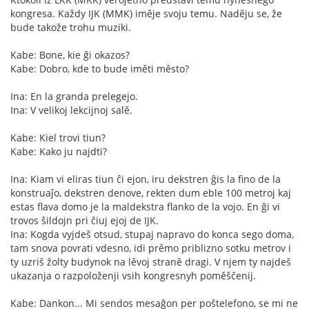
kongresa. Každy IJK (MMK) iměje svoju temu. Naděju se, že
bude takože trohu muziki.
Kabe: Bone, kie ĝi okazos?
Kabe: Dobro, kde to bude iměti město?
Ina: En la granda prelegejo.
Ina: V velikoj lekcijnoj salě.
Kabe: Kiel trovi tiun?
Kabe: Kako ju najdti?
Ina: Kiam vi eliras tiun ĉi ejon, iru dekstren ĝis la fino de la
konstruaĵo, dekstren denove, rekten dum eble 100 metroj kaj
estas flava domo je la maldekstra flanko de la vojo. En ĝi vi
trovos ŝildojn pri ĉiuj ejoj de IJK.
Ina: Kogda vyjdeš otsud, stupaj napravo do konca sego doma,
tam snova povrati vdesno, idi prěmo priblizno sotku metrov i
ty uzriš žolty budynok na lěvoj straně dragi. V njem ty najdeš
ukazanja o razpoloženji vsih kongresnyh poměščenij.
Kabe: Dankon... Mi sendos mesaĝon per poŝtelefono, se mi ne