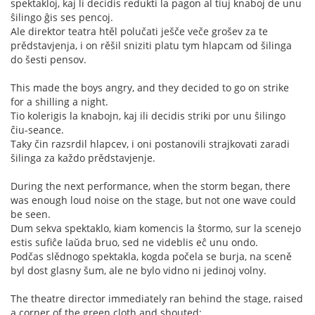
spektakloj, kaj li decidis redukti la pagon al tiuj knaboj de unu
ŝilingo ĝis ses pencoj.
Ale direktor teatra htěl polučati ješče veče grošev za te
prědstavjenja, i on rěšil sniziti platu tym hlapcam od šilinga
do šesti pensov.
This made the boys angry, and they decided to go on strike
for a shilling a night.
Tio kolerigis la knabojn, kaj ili decidis striki por unu ŝilingo
ĉiu-seance.
Taky čin razsrdil hlapcev, i oni postanovili strajkovati zaradi
šilinga za každo prědstavjenje.
During the next performance, when the storm began, there
was enough loud noise on the stage, but not one wave could
be seen.
Dum sekva spektaklo, kiam komencis la ŝtormo, sur la scenejo
estis sufiĉe laŭda bruo, sed ne videblis eĉ unu ondo.
Podčas slědnogo spektakla, kogda počela se burja, na sceně
byl dost glasny šum, ale ne bylo vidno ni jedinoj volny.
The theatre director immediately ran behind the stage, raised
a corner of the green cloth and shouted: