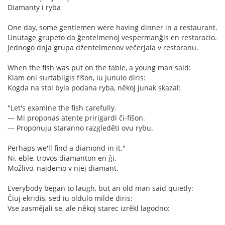
Diamanty i ryba
One day, some gentlemen were having dinner in a restaurant.
Unutage grupeto da ĝentelmenoj vespermanĝis en restoracio.
Jednogo dnja grupa džentelmenov večerjala v restoranu.
When the fish was put on the table, a young man said:
Kiam oni surtabligis fiŝon, iu junulo diris:
Kogda na stol byla podana ryba, někoj junak skazal:
"Let's examine the fish carefully.
— Mi proponas atente pririgardi ĉi-fiŝon.
— Proponuju staranno razgleděti ovu rybu.
Perhaps we'll find a diamond in it."
Ni, eble, trovos diamanton en ĝi.
Možlivo, najdemo v njej diamant.
Everybody began to laugh, but an old man said quietly:
Ĉiuj ekridis, sed iu oldulo milde diris:
Vse zasmějali se, ale někoj starec izrěkl lagodno: