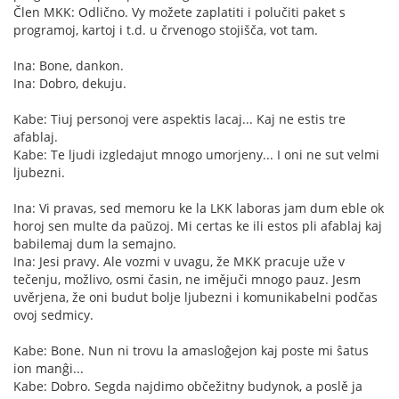
Člen MKK: Odlično. Vy možete zaplatiti i polučiti paket s
programoj, kartoj i t.d. u črvenogo stojišča, vot tam.
Ina: Bone, dankon.
Ina: Dobro, dekuju.
Kabe: Tiuj personoj vere aspektis lacaj... Kaj ne estis tre
afablaj.
Kabe: Te ljudi izgledajut mnogo umorjeny... I oni ne sut velmi
ljubezni.
Ina: Vi pravas, sed memoru ke la LKK laboras jam dum eble ok
horoj sen multe da paŭzoj. Mi certas ke ili estos pli afablaj kaj
babilemaj dum la semajno.
Ina: Jesi pravy. Ale vozmi v uvagu, že MKK pracuje uže v
tečenju, možlivo, osmi časin, ne imějuči mnogo pauz. Jesm
uvěrjena, že oni budut bolje ljubezni i komunikabelni podčas
ovoj sedmicy.
Kabe: Bone. Nun ni trovu la amasloĝejon kaj poste mi ŝatus
ion manĝi...
Kabe: Dobro. Segda najdimo občežitny budynok, a poslě ja