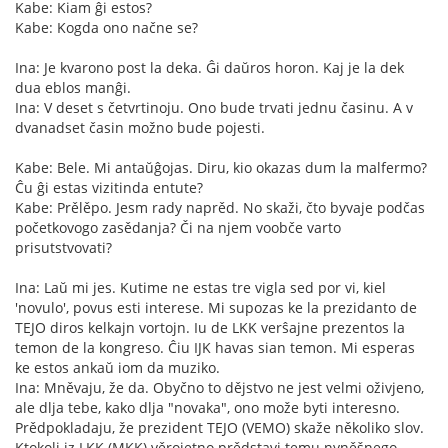
Kabe: Kiam ĝi estos?
Kabe: Kogda ono načne se?
Ina: Je kvarono post la deka. Ĝi daŭros horon. Kaj je la dek
dua eblos manĝi.
Ina: V deset s četvrtinoju. Ono bude trvati jednu časinu. A v
dvanadset časin možno bude pojesti.
Kabe: Bele. Mi antaŭĝojas. Diru, kio okazas dum la malfermo?
Ĉu ĝi estas vizitinda entute?
Kabe: Prělěpo. Jesm rady naprěd. No skaži, čto byvaje podčas
početkovogo zasědanja? Či na njem voobče varto
prisutstvovati?
Ina: Laŭ mi jes. Kutime ne estas tre vigla sed por vi, kiel
'novulo', povus esti interese. Mi supozas ke la prezidanto de
TEJO diros kelkajn vortojn. Iu de LKK verŝajne prezentos la
temon de la kongreso. Ĉiu IJK havas sian temon. Mi esperas
ke estos ankaŭ iom da muziko.
Ina: Mněvaju, že da. Obyčno to dějstvo ne jest velmi oživjeno,
ale dlja tebe, kako dlja "novaka", ono može byti interesno.
Prědpokladaju, že prezident TEJO (VEMO) skaže několiko slov.
Ktokoli iz LKK (MKK) věrojetno prědstavi temu nyněšnego