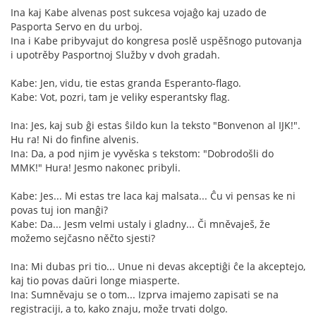
Ina kaj Kabe alvenas post sukcesa vojaĝo kaj uzado de
Pasporta Servo en du urboj.
Ina i Kabe pribyvajut do kongresa poslě uspěšnogo putovanja
i upotrěby Pasportnoj Služby v dvoh gradah.
Kabe: Jen, vidu, tie estas granda Esperanto-flago.
Kabe: Vot, pozri, tam je veliky esperantsky flag.
Ina: Jes, kaj sub ĝi estas ŝildo kun la teksto "Bonvenon al IJK!".
Hu ra! Ni do finfine alvenis.
Ina: Da, a pod njim je vyvěska s tekstom: "Dobrodošli do
MMK!" Hura! Jesmo nakonec pribyli.
Kabe: Jes... Mi estas tre laca kaj malsata... Ĉu vi pensas ke ni
povas tuj ion manĝi?
Kabe: Da... Jesm velmi ustaly i gladny... Či mněvaješ, že
možemo sejčasno něčto sjesti?
Ina: Mi dubas pri tio... Unue ni devas akceptiĝi ĉe la akceptejo,
kaj tio povas daŭri longe miasperte.
Ina: Sumněvaju se o tom... Izprva imajemo zapisati se na
registraciji, a to, kako znaju, može trvati dolgo.