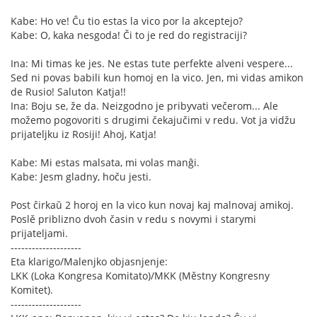
Kabe: Ho ve! Ĉu tio estas la vico por la akceptejo?
Kabe: O, kaka nesgoda! Či to je red do registraciji?
Ina: Mi timas ke jes. Ne estas tute perfekte alveni vespere...
Sed ni povas babili kun homoj en la vico. Jen, mi vidas amikon
de Rusio! Saluton Katja!!
Ina: Boju se, že da. Neizgodno je pribyvati večerom... Ale
možemo pogovoriti s drugimi čekajučimi v redu. Vot ja vidžu
prijateljku iz Rosiji! Ahoj, Katja!
Kabe: Mi estas malsata, mi volas manĝi.
Kabe: Jesm gladny, hoču jesti.
Post ĉirkaŭ 2 horoj en la vico kun novaj kaj malnovaj amikoj.
Poslě priblizno dvoh časin v redu s novymi i starymi
prijateljami.
--------------------
Eta klarigo/Malenjko objasnjenje:
LKK (Loka Kongresa Komitato)/MKK (Městny Kongresny
Komitet).
--------------------