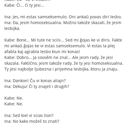
Kabe: Či... či ty jesi...
Ina: Jes, mi estas samseksemulo. Oni ankaŭ povas diri lesbo.
Ina: Da, jesm homoseksualna. Možno takože skazati, že jesm
lesbijka.
Kabe: Bone... Mi tute ne sciis... Sed mi ĝojas ke vi diris. Fakte
mi ankaŭ ĝojas ke vi estas samseksemulo. Vi estas la plej
afabla kaj agrabla lesbo kiun mi konas!
Kabe: Dobro... Ja sovsěm ne znal... Ale jesm rady, že jesi
skazala. Faktično, jesm takože rady, že ty jesi homoseksualna.
Ty jesi najbolje ljubezna i prijemna lesbijka, ktoru ja znaju.
Ina: Dankon! Ĉu vi konas aliajn?
Ina: Dekuju! Či ty znaješ i drugih?
Kabe: Ne.
Kabe: Ne.
Ina: Sed kiel vi scias tion?
Ina: No kako možeš to znati?