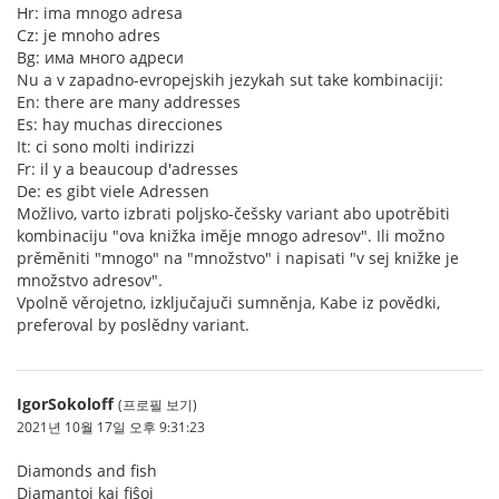
Hr: ima mnogo adresa
Cz: je mnoho adres
Bg: има много адреси
Nu a v zapadno-evropejskih jezykah sut take kombinaciji:
En: there are many addresses
Es: hay muchas direcciones
It: ci sono molti indirizzi
Fr: il y a beaucoup d'adresses
De: es gibt viele Adressen
Možlivo, varto izbrati poljsko-češsky variant abo upotrěbiti
kombinaciju "ova knižka iměje mnogo adresov". Ili možno
prěměniti "mnogo" na "množstvo" i napisati "v sej knižke je
množstvo adresov".
Vpolně věrojetno, izključajuči sumněnja, Kabe iz povědki,
preferoval by poslědny variant.
IgorSokoloff
(프로필 보기)
2021년 10월 17일 오후 9:31:23
Diamonds and fish
Diamantoj kaj fiŝoj