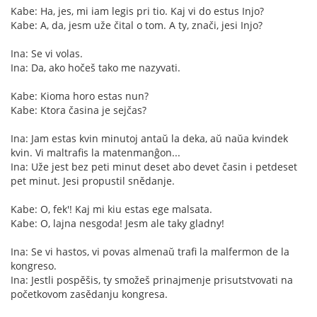
Kabe: Ha, jes, mi iam legis pri tio. Kaj vi do estus Injo?
Kabe: A, da, jesm uže čital o tom. A ty, znači, jesi Injo?
Ina: Se vi volas.
Ina: Da, ako hočeš tako me nazyvati.
Kabe: Kioma horo estas nun?
Kabe: Ktora časina je sejčas?
Ina: Jam estas kvin minutoj antaŭ la deka, aŭ naŭa kvindek
kvin. Vi maltrafis la matenmanĝon...
Ina: Uže jest bez peti minut deset abo devet časin i petdeset
pet minut. Jesi propustil snědanje.
Kabe: O, fek'! Kaj mi kiu estas ege malsata.
Kabe: O, lajna nesgoda! Jesm ale taky gladny!
Ina: Se vi hastos, vi povas almenaŭ trafi la malfermon de la
kongreso.
Ina: Jestli pospěšis, ty smožeš prinajmenje prisutstvovati na
početkovom zasědanju kongresa.