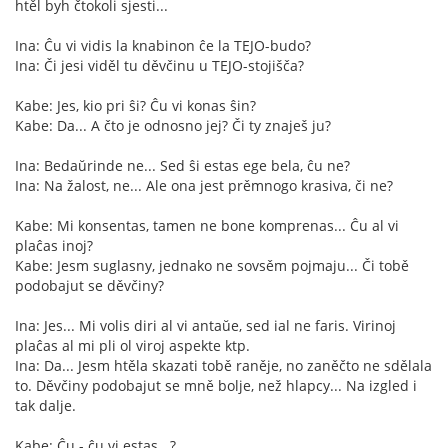
htěl byh čtokoli sjesti...
Ina: Ĉu vi vidis la knabinon ĉe la TEJO-budo?
Ina: Či jesi viděl tu děvčinu u TEJO-stojišča?
Kabe: Jes, kio pri ŝi? Ĉu vi konas ŝin?
Kabe: Da... A čto je odnosno jej? Či ty znaješ ju?
Ina: Bedaŭrinde ne... Sed ŝi estas ege bela, ĉu ne?
Ina: Na žalost, ne... Ale ona jest prěmnogo krasiva, či ne?
Kabe: Mi konsentas, tamen ne bone komprenas... Ĉu al vi
plaĉas inoj?
Kabe: Jesm suglasny, jednako ne sovsěm pojmaju... Či tobě
podobajut se děvčiny?
Ina: Jes... Mi volis diri al vi antaŭe, sed ial ne faris. Virinoj
plaĉas al mi pli ol viroj aspekte ktp.
Ina: Da... Jesm htěla skazati tobě raněje, no zaněčto ne sdělala
to. Děvčiny podobajut se mně bolje, než hlapcy... Na izgled i
tak dalje.
Kabe: Ĉu - ĉu vi estas...?