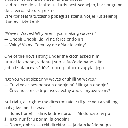
La direktoro de la teatro tuj kuris post-scenejen, levis angulon
de la verda ŝtofo kaj elkriis:
Direktor teatra tutčasno poběgl za scenu, vozjel kut zelenoj
tkaniny i izkriknul:
"Waves! Waves! Why aren't you making waves?!"
— Ondoj! Ondoj! Kial vi ne faras ondojn?!
— Volny! Volny! Čemu vy ne dělajete volny?
One of the boys sitting under the cloth asked him:
Unu el la knaboj, sidantaj sub la ŝtofo demandis lin:
Jedin iz hlapcev, sěděvših pod platnom, zapytal jego:
"Do you want sixpenny waves or shilling waves?"
— Ĉu vi volas ses-pencajn ondojn aŭ ŝilingajn ondojn?
— Či vy hočete šesti-pensove volny abo šilingove volny?
"All right, all right!" the director said. "I'll give you a shilling,
only give me the waves!"
— Bone, bone! — diris la direktoro. — Mi donos al vi po
ŝilingo, nur faru por mi la ondojn!
— Dobro, dobro! — rěkl direktor. — Ja dam každomu po