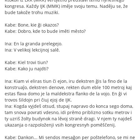
kongresa. Každy IJK (MMK) iměje svoju temu. Naděju se, že
bude takože trohu muziki.
Kabe: Bone, kie ĝi okazos?
Kabe: Dobro, kde to bude iměti město?
Ina: En la granda prelegejo.
Ina: V velikoj lekcijnoj salě.
Kabe: Kiel trovi tiun?
Kabe: Kako ju najdti?
Ina: Kiam vi eliras tiun ĉi ejon, iru dekstren ĝis la fino de la
konstruaĵo, dekstren denove, rekten dum eble 100 metroj kaj
estas flava domo je la maldekstra flanko de la vojo. En ĝi vi
trovos ŝildojn pri ĉiuj ejoj de IJK.
Ina: Kogda vyjdeš otsud, stupaj napravo do konca sego doma,
tam snova povrati vdesno, idi prěmo priblizno sotku metrov i
ty uzriš žolty budynok na lěvoj straně dragi. V njem ty najdeš
ukazanja o razpoloženji vsih kongresnyh poměščenij.
Kabe: Dankon... Mi sendos mesaĝon per poŝtelefono, se mi ne