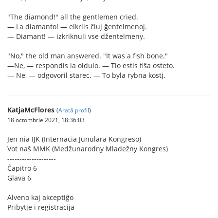
"The diamond!" all the gentlemen cried.
— La diamanto! — elkriis ĉiuj ĝentelmenoj.
— Diamant! — izkriknuli vse džentelmeny.
"No," the old man answered. "It was a fish bone."
—Ne, — respondis la oldulo. — Tio estis fiŝa osteto.
— Ne, — odgovoril starec. — To byla rybna kostj.
KatjaMcFlores
(
Arată profil
)
18 octombrie 2021, 18:36:03
Jen nia IJK (Internacia Junulara Kongreso)
Vot naš MMK (Medžunarodny Mladežny Kongres)
--------------------
Ĉapitro 6
Glava 6
Alveno kaj akceptiĝo
Pribytje i registracija