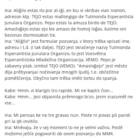
Ina: Aliĝilo estas ilo por al-iĝi, en kiu vi skribas vian nomon,
adreson ktp. TEJO estas mallongigo de Tutmonda Esperantista
Junulara Organizo. Pepo estas la amuza birdo de TEJO.
Amasloĝejo estas ejo kie amaso de homoj loĝas, kutime oni
bezonas dormosakon tie.
Ina: "Aliĝilo" jest formular pozvanja, v ktory trěba vpisati ime,
adresu i t.d. (i tak dalje). TEJO jest skračenje nazvy Tutmonda
Esperantista Junulara Organizo, to jest Vsesvětna
Esperantistska Mladežna Organizacija, VEMO. Pepo je
zabavny ptak, simbol TEJO (VEMO). "Amasloĝejo" jest město
dlja prěbyvanja/ nočevanja mnogih ljudij, t.e. občežitne
poměščenija. Obyčno tam trěba iměti torbu do spanja.
Kabe: Hmm, vi klarigis tro rapide. Mi ne kaptis ĉion...
Kabe: Hmm... Jesi objasnila prěmnogo brzo. Jesm srazuměl ne
vse...
Ina: Mi pensas ke ne tre gravas nun. Poste ni povas pli paroli
pri la IJK-invitilo.
Ina: Mněvaju, že v sej moment to ne je velmi važno. Poslě
možemo jeŝče pogovoriti ob ovom pozvanju do MMK.