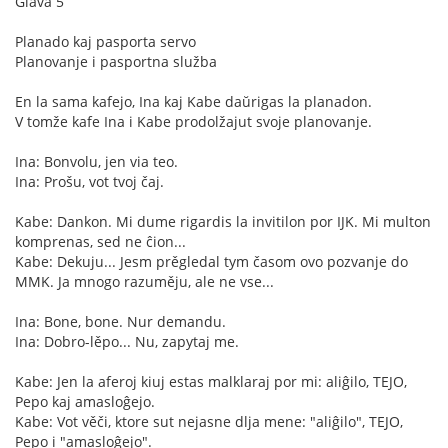
Glava 5
Planado kaj pasporta servo
Planovanje i pasportna služba
En la sama kafejo, Ina kaj Kabe daŭrigas la planadon.
V tomže kafe Ina i Kabe prodolžajut svoje planovanje.
Ina: Bonvolu, jen via teo.
Ina: Prošu, vot tvoj čaj.
Kabe: Dankon. Mi dume rigardis la invitilon por IJK. Mi multon
komprenas, sed ne ĉion...
Kabe: Dekuju... Jesm prěgledal tym časom ovo pozvanje do
MMK. Ja mnogo razuměju, ale ne vse...
Ina: Bone, bone. Nur demandu.
Ina: Dobro-lěpo... Nu, zapytaj me.
Kabe: Jen la aferoj kiuj estas malklaraj por mi: aliĝilo, TEJO,
Pepo kaj amasloĝejo.
Kabe: Vot věči, ktore sut nejasne dlja mene: "aliĝilo", TEJO,
Pepo i "amasloĝejo".