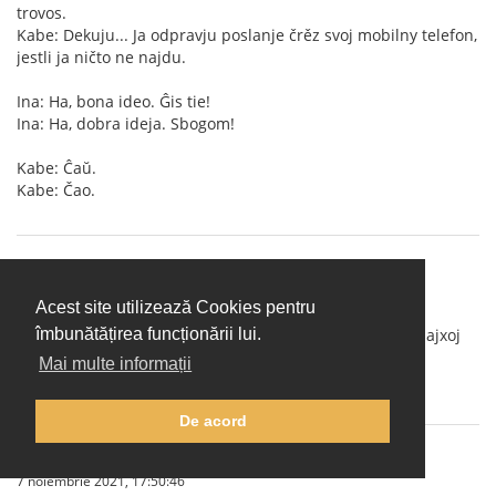
trovos.
Kabe: Dekuju... Ja odpravju poslanje črěz svoj mobilny telefon,
jestli ja ničto ne najdu.
Ina: Ha, bona ideo. Ĝis tie!
Ina: Ha, dobra ideja. Sbogom!
Kabe: Ĉaŭ.
Kabe: Čao.
amigueo
(
Arată profil
)
31 octombrie 2021, 11:40:37
Acest site utilizează Cookies pentru
Cxu iu konas tiun kiu volus kun-fari jxurnalon de aktualajxoj
îmbunătățirea funcționării lui.
en Interslava?
Mai multe informații
Cxu tiaj jxurnaloj jam ekzistas?
De acord
IgorSokoloff
(Arată profil)
7 noiembrie 2021, 17:50:46