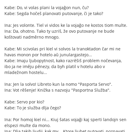
Kabe: Do, vi volas plani la vojaĝon nun, ĉu?
Kabe: Segda hočeš planovati putovanje, či je tako?
Ina: Jes volonte. Tiel vi vidos ke la vojaĝo ne kostos tiom multe.
Ina: Da, ohotno. Tako ty uzriš, že ovo putovanje ne bude
koštovati nadměrno mnogo.
Kabe: Mi scivolas pri kiel vi solvos la tranoktadon ĉar mi ne
havas monon por hotelo aŭ junulargastejo...
Kabe: Imaju ljubopytnost, kako razrěšiš problem nočevanja,
ibo ja ne iměju pěnezy, da byh platil v hotelu abo v
mladežnom hostelu...
Ina: Jen la solvo! Libreto kun la nomo "Pasporta Servo".
Ina: Vot rěšenje! Knižka s nazvoju "Pasportna Služba".
Kabe: Servo por kio?
Kabe: To je služba dlja čego?
Ina: Por homoj kiel ni... Kiuj ŝatas vojaĝi kaj sperti landojn sen
elspezi multe da mono.
Ina: Dlja takih ljudij, kak my... Ktore ljubet putovati, poznavati