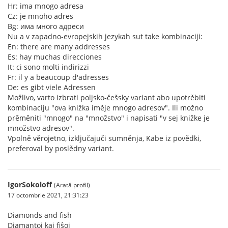
Hr: ima mnogo adresa
Cz: je mnoho adres
Bg: има много адреси
Nu a v zapadno-evropejskih jezykah sut take kombinaciji:
En: there are many addresses
Es: hay muchas direcciones
It: ci sono molti indirizzi
Fr: il y a beaucoup d'adresses
De: es gibt viele Adressen
Možlivo, varto izbrati poljsko-češsky variant abo upotrěbiti
kombinaciju "ova knižka iměje mnogo adresov". Ili možno
prěměniti "mnogo" na "množstvo" i napisati "v sej knižke je
množstvo adresov".
Vpolně věrojetno, izključajuči sumněnja, Kabe iz povědki,
preferoval by poslědny variant.
IgorSokoloff
(Arată profil)
17 octombrie 2021, 21:31:23
Diamonds and fish
Diamantoj kaj fiŝoj