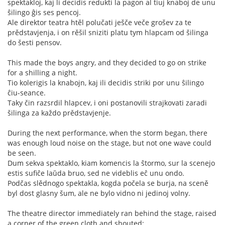
spektakloj, kaj li decidis redukti la pagon al tiuj knaboj de unu
ŝilingo ĝis ses pencoj.
Ale direktor teatra htěl polučati ješče veče grošev za te
prědstavjenja, i on rěšil sniziti platu tym hlapcam od šilinga
do šesti pensov.
This made the boys angry, and they decided to go on strike
for a shilling a night.
Tio kolerigis la knabojn, kaj ili decidis striki por unu ŝilingo
ĉiu-seance.
Taky čin razsrdil hlapcev, i oni postanovili strajkovati zaradi
šilinga za každo prědstavjenje.
During the next performance, when the storm began, there
was enough loud noise on the stage, but not one wave could
be seen.
Dum sekva spektaklo, kiam komencis la ŝtormo, sur la scenejo
estis sufiĉe laŭda bruo, sed ne videblis eĉ unu ondo.
Podčas slědnogo spektakla, kogda počela se burja, na sceně
byl dost glasny šum, ale ne bylo vidno ni jedinoj volny.
The theatre director immediately ran behind the stage, raised
a corner of the green cloth and shouted: