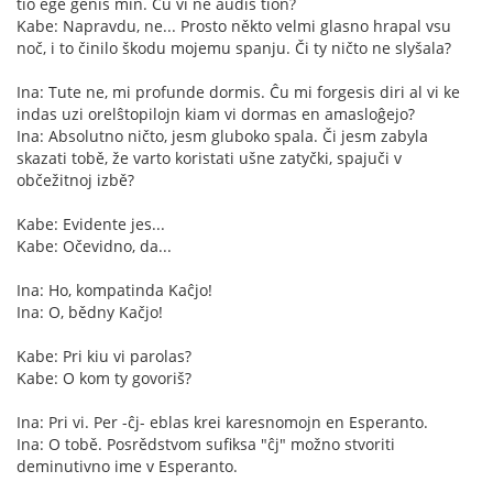
tio ege ĝenis min. Ĉu vi ne aŭdis tion?
Kabe: Napravdu, ne... Prosto někto velmi glasno hrapal vsu
noč, i to činilo škodu mojemu spanju. Či ty ničto ne slyšala?
Ina: Tute ne, mi profunde dormis. Ĉu mi forgesis diri al vi ke
indas uzi orelŝtopilojn kiam vi dormas en amasloĝejo?
Ina: Absolutno ničto, jesm gluboko spala. Či jesm zabyla
skazati tobě, že varto koristati ušne zatyčki, spajuči v
občežitnoj izbě?
Kabe: Evidente jes...
Kabe: Očevidno, da...
Ina: Ho, kompatinda Kaĉjo!
Ina: O, bědny Kačjo!
Kabe: Pri kiu vi parolas?
Kabe: O kom ty govoriš?
Ina: Pri vi. Per -ĉj- eblas krei karesnomojn en Esperanto.
Ina: O tobě. Posrědstvom sufiksa "ĉj" možno stvoriti
deminutivno ime v Esperanto.