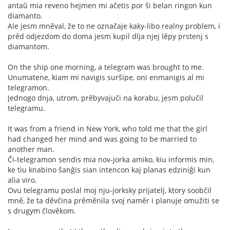
antaŭ mia reveno hejmen mi aĉetis por ŝi belan ringon kun
diamanto.
Ale jesm mněval, že to ne označaje kaky-libo realny problem, i
prěd odjezdom do doma jesm kupil dlja njej lěpy prstenj s
diamantom.
On the ship one morning, a telegram was brought to me.
Unumatene, kiam mi navigis surŝipe, oni enmanigis al mi
telegramon.
Jednogo dnja, utrom, prěbyvajuči na korabu, jesm polučil
telegramu.
It was from a friend in New York, who told me that the girl
had changed her mind and was going to be married to
another man.
Ĉi-telegramon sendis mia nov-jorka amiko, kiu informis min,
ke tiu knabino ŝanĝis sian intencon kaj planas edziniĝi kun
alia viro.
Ovu telegramu poslal moj nju-jorksky prijatelj, ktory soobčil
mně, že ta děvčina prěměnila svoj naměr i planuje omužiti se
s drugym člověkom.