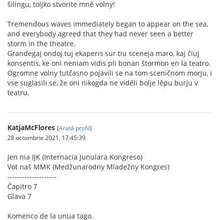
šilingu, toljko stvorite mně volny!
Tremendous waves immediately began to appear on the sea,
and everybody agreed that they had never seen a better
storm in the theatre.
Grandegaj ondoj tuj ekaperis sur tiu sceneja maro, kaj ĉiuj
konsentis, ke oni neniam vidis pli bonan ŝtormon en la teatro.
Ogromne volny tutčasno pojavili se na tom sceničnom morju, i
vse suglasili se, že oni nikogda ne viděli bolje lěpu burju v
teatru.
KatjaMcFlores
(
Arată profil
)
28 octombrie 2021, 17:45:39
Jen nia IJK (Internacia Junulara Kongreso)
Vot naš MMK (Medžunarodny Mladežny Kongres)
--------------------
Ĉapitro 7
Glava 7
Komenco de la unua tago.