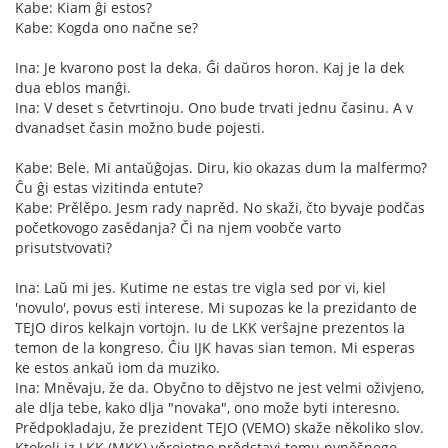
Kabe: Kiam ĝi estos?
Kabe: Kogda ono načne se?
Ina: Je kvarono post la deka. Ĝi daŭros horon. Kaj je la dek
dua eblos manĝi.
Ina: V deset s četvrtinoju. Ono bude trvati jednu časinu. A v
dvanadset časin možno bude pojesti.
Kabe: Bele. Mi antaŭĝojas. Diru, kio okazas dum la malfermo?
Ĉu ĝi estas vizitinda entute?
Kabe: Prělěpo. Jesm rady naprěd. No skaži, čto byvaje podčas
početkovogo zasědanja? Či na njem voobče varto
prisutstvovati?
Ina: Laŭ mi jes. Kutime ne estas tre vigla sed por vi, kiel
'novulo', povus esti interese. Mi supozas ke la prezidanto de
TEJO diros kelkajn vortojn. Iu de LKK verŝajne prezentos la
temon de la kongreso. Ĉiu IJK havas sian temon. Mi esperas
ke estos ankaŭ iom da muziko.
Ina: Mněvaju, že da. Obyčno to dějstvo ne jest velmi oživjeno,
ale dlja tebe, kako dlja "novaka", ono može byti interesno.
Prědpokladaju, že prezident TEJO (VEMO) skaže několiko slov.
Ktokoli iz LKK (MKK) věrojetno prědstavi temu nyněšnego