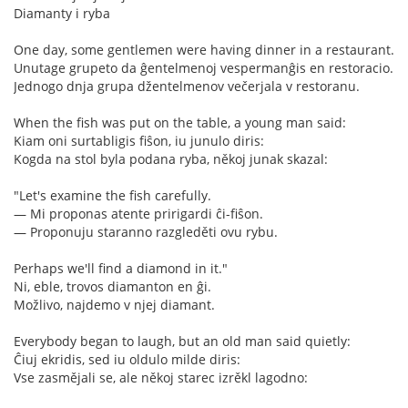
Diamanty i ryba
One day, some gentlemen were having dinner in a restaurant.
Unutage grupeto da ĝentelmenoj vespermanĝis en restoracio.
Jednogo dnja grupa džentelmenov večerjala v restoranu.
When the fish was put on the table, a young man said:
Kiam oni surtabligis fiŝon, iu junulo diris:
Kogda na stol byla podana ryba, někoj junak skazal:
"Let's examine the fish carefully.
— Mi proponas atente pririgardi ĉi-fiŝon.
— Proponuju staranno razgleděti ovu rybu.
Perhaps we'll find a diamond in it."
Ni, eble, trovos diamanton en ĝi.
Možlivo, najdemo v njej diamant.
Everybody began to laugh, but an old man said quietly:
Ĉiuj ekridis, sed iu oldulo milde diris:
Vse zasmějali se, ale někoj starec izrěkl lagodno: