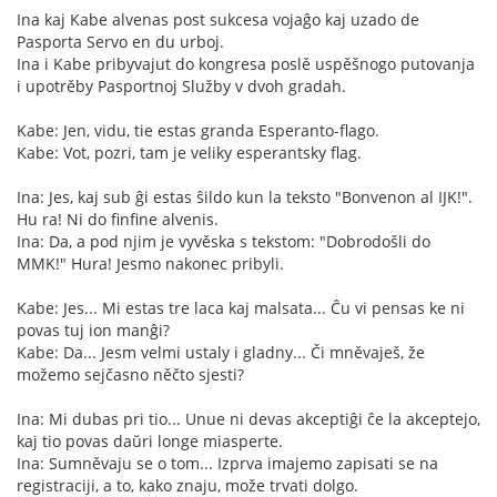
Ina kaj Kabe alvenas post sukcesa vojaĝo kaj uzado de
Pasporta Servo en du urboj.
Ina i Kabe pribyvajut do kongresa poslě uspěšnogo putovanja
i upotrěby Pasportnoj Služby v dvoh gradah.
Kabe: Jen, vidu, tie estas granda Esperanto-flago.
Kabe: Vot, pozri, tam je veliky esperantsky flag.
Ina: Jes, kaj sub ĝi estas ŝildo kun la teksto "Bonvenon al IJK!".
Hu ra! Ni do finfine alvenis.
Ina: Da, a pod njim je vyvěska s tekstom: "Dobrodošli do
MMK!" Hura! Jesmo nakonec pribyli.
Kabe: Jes... Mi estas tre laca kaj malsata... Ĉu vi pensas ke ni
povas tuj ion manĝi?
Kabe: Da... Jesm velmi ustaly i gladny... Či mněvaješ, že
možemo sejčasno něčto sjesti?
Ina: Mi dubas pri tio... Unue ni devas akceptiĝi ĉe la akceptejo,
kaj tio povas daŭri longe miasperte.
Ina: Sumněvaju se o tom... Izprva imajemo zapisati se na
registraciji, a to, kako znaju, može trvati dolgo.