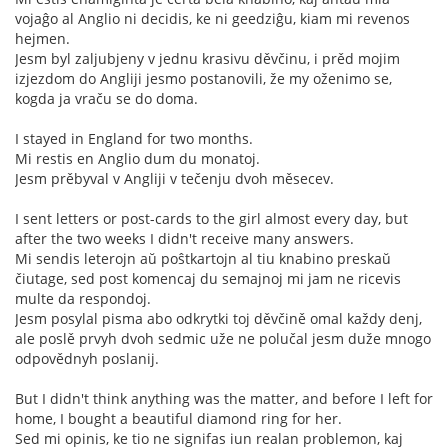
vojaĝo al Anglio ni decidis, ke ni geedziĝu, kiam mi revenos
hejmen.
Jesm byl zaljubjeny v jednu krasivu děvčinu, i prěd mojim
izjezdom do Angliji jesmo postanovili, že my oženimo se,
kogda ja vraču se do doma.
I stayed in England for two months.
Mi restis en Anglio dum du monatoj.
Jesm prěbyval v Angliji v tečenju dvoh měsecev.
I sent letters or post-cards to the girl almost every day, but
after the two weeks I didn't receive many answers.
Mi sendis leterojn aŭ poŝtkartojn al tiu knabino preskaŭ
čiutage, sed post komencaj du semajnoj mi jam ne ricevis
multe da respondoj.
Jesm posylal pisma abo odkrytki toj děvčině omal každy denj,
ale poslě prvyh dvoh sedmic uže ne polučal jesm duže mnogo
odpovědnyh poslanij.
But I didn't think anything was the matter, and before I left for
home, I bought a beautiful diamond ring for her.
Sed mi opinis, ke tio ne signifas iun realan problemon, kaj