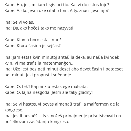
Kabe: Ha, jes, mi iam legis pri tio. Kaj vi do estus Injo?
Kabe: A, da, jesm uže čital o tom. A ty, znači, jesi Injo?
Ina: Se vi volas.
Ina: Da, ako hočeš tako me nazyvati.
Kabe: Kioma horo estas nun?
Kabe: Ktora časina je sejčas?
Ina: Jam estas kvin minutoj antaŭ la deka, aŭ naŭa kvindek
kvin. Vi maltrafis la matenmanĝon...
Ina: Uže jest bez peti minut deset abo devet časin i petdeset
pet minut. Jesi propustil snědanje.
Kabe: O, fek'! Kaj mi kiu estas ege malsata.
Kabe: O, lajna nesgoda! Jesm ale taky gladny!
Ina: Se vi hastos, vi povas almenaŭ trafi la malfermon de la
kongreso.
Ina: Jestli pospěšis, ty smožeš prinajmenje prisutstvovati na
početkovom zasědanju kongresa.