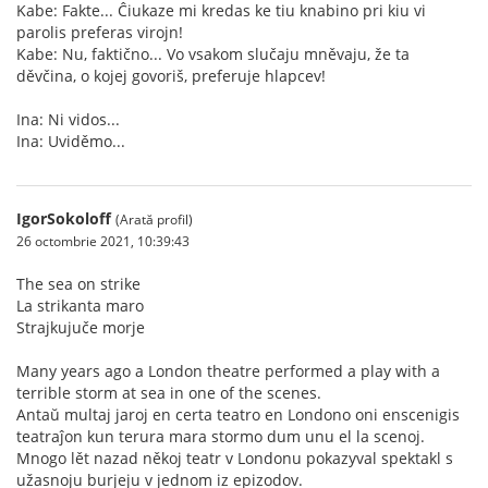
Kabe: Fakte... Ĉiukaze mi kredas ke tiu knabino pri kiu vi
parolis preferas virojn!
Kabe: Nu, faktično... Vo vsakom slučaju mněvaju, že ta
děvčina, o kojej govoriš, preferuje hlapcev!
Ina: Ni vidos...
Ina: Uviděmo...
IgorSokoloff
(Arată profil)
26 octombrie 2021, 10:39:43
The sea on strike
La strikanta maro
Strajkujuče morje
Many years ago a London theatre performed a play with a
terrible storm at sea in one of the scenes.
Antaŭ multaj jaroj en certa teatro en Londono oni enscenigis
teatraĵon kun terura mara stormo dum unu el la scenoj.
Mnogo lět nazad někoj teatr v Londonu pokazyval spektakl s
užasnoju burjeju v jednom iz epizodov.