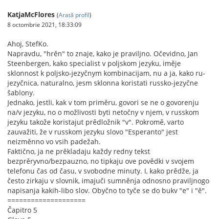
KatjaMcFlores
(
Arată profil
)
8 octombrie 2021, 18:33:09
Ahoj, StefKo.
Napravdu, "hrěn" to znaje, kako je praviljno. Očevidno, Jan
Steenbergen, kako specialist v poljskom jezyku, iměje
sklonnost k poljsko-jezyčnym kombinacijam, nu a ja, kako ru-
jezyčnica, naturalno, jesm sklonna koristati russko-jezyčne
šablony.
Jednako, jestli, kak v tom priměru, govori se ne o govorenju
na/v jezyku, no o možlivosti byti netočny v njem, v russkom
jezyku takože koristajut prědložnik "v". Pokromě, varto
zauvažiti, že v russkom jezyku slovo "Esperanto" jest
neizměnno vo vsih padežah.
Faktično, ja ne prěkladaju každy redny tekst
bezprěryvno/bezpauzno, no tipkaju ove povědki v svojem
telefonu čas od času, v svobodne minuty. I, kako prědže, ja
često zirkaju v slovnik, imajuči sumněnja odnosno praviljnogo
napisanja kakih-libo slov. Obyčno to tyče se do bukv "e" i "ě".
====================
Ĉapitro 5