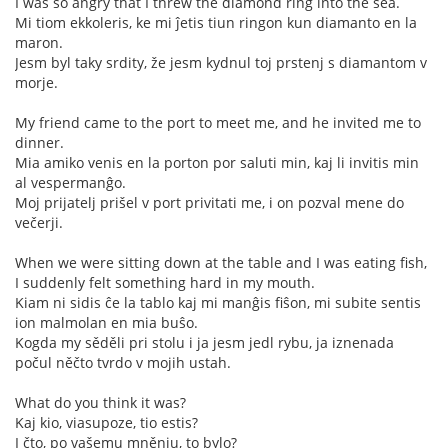
I was so angry that I threw the diamond ring into the sea.
Mi tiom ekkoleris, ke mi ĵetis tiun ringon kun diamanto en la
maron.
Jesm byl taky srdity, že jesm kydnul toj prstenj s diamantom v
morje.
My friend came to the port to meet me, and he invited me to
dinner.
Mia amiko venis en la porton por saluti min, kaj li invitis min
al vespermanĝo.
Moj prijatelj prišel v port privitati me, i on pozval mene do
večerji.
When we were sitting down at the table and I was eating fish,
I suddenly felt something hard in my mouth.
Kiam ni sidis ĉe la tablo kaj mi manĝis fiŝon, mi subite sentis
ion malmolan en mia buŝo.
Kogda my sěděli pri stolu i ja jesm jedl rybu, ja iznenada
počul něčto tvrdo v mojih ustah.
What do you think it was?
Kaj kio, viasupoze, tio estis?
I čto, po vašemu mněnju, to bylo?