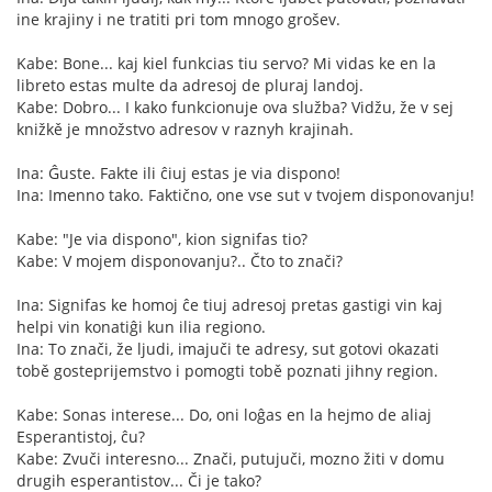
ine krajiny i ne tratiti pri tom mnogo grošev.
Kabe: Bone... kaj kiel funkcias tiu servo? Mi vidas ke en la
libreto estas multe da adresoj de pluraj landoj.
Kabe: Dobro... I kako funkcionuje ova služba? Vidžu, že v sej
knižkě je množstvo adresov v raznyh krajinah.
Ina: Ĝuste. Fakte ili ĉiuj estas je via dispono!
Ina: Imenno tako. Faktično, one vse sut v tvojem disponovanju!
Kabe: "Je via dispono", kion signifas tio?
Kabe: V mojem disponovanju?.. Čto to znači?
Ina: Signifas ke homoj ĉe tiuj adresoj pretas gastigi vin kaj
helpi vin konatiĝi kun ilia regiono.
Ina: To znači, že ljudi, imajuči te adresy, sut gotovi okazati
tobě gosteprijemstvo i pomogti tobě poznati jihny region.
Kabe: Sonas interese... Do, oni loĝas en la hejmo de aliaj
Esperantistoj, ĉu?
Kabe: Zvuči interesno... Znači, putujuči, mozno žiti v domu
drugih esperantistov... Či je tako?