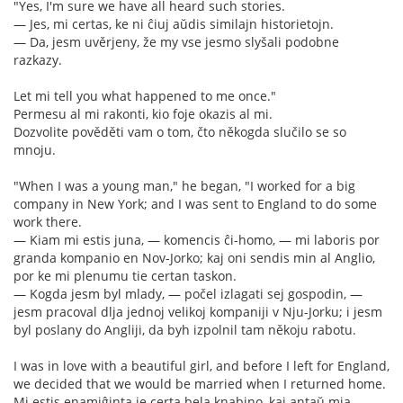
"Yes, I'm sure we have all heard such stories.
— Jes, mi certas, ke ni ĉiuj aŭdis similajn historietojn.
— Da, jesm uvěrjeny, že my vse jesmo slyšali podobne
razkazy.
Let mi tell you what happened to me once."
Permesu al mi rakonti, kio foje okazis al mi.
Dozvolite pověděti vam o tom, čto někogda slučilo se so
mnoju.
"When I was a young man," he began, "I worked for a big
company in New York; and I was sent to England to do some
work there.
— Kiam mi estis juna, — komencis ĉi-homo, — mi laboris por
granda kompanio en Nov-Jorko; kaj oni sendis min al Anglio,
por ke mi plenumu tie certan taskon.
— Kogda jesm byl mlady, — počel izlagati sej gospodin, —
jesm pracoval dlja jednoj velikoj kompaniji v Nju-Jorku; i jesm
byl poslany do Angliji, da byh izpolnil tam někoju rabotu.
I was in love with a beautiful girl, and before I left for England,
we decided that we would be married when I returned home.
Mi estis enamiĝinta je certa bela knabino, kaj antaŭ mia