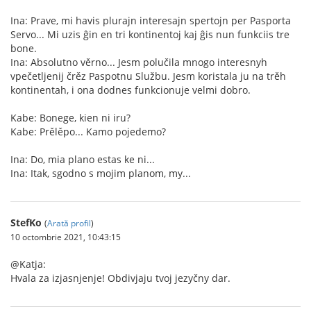
Ina: Prave, mi havis plurajn interesajn spertojn per Pasporta
Servo... Mi uzis ĝin en tri kontinentoj kaj ĝis nun funkciis tre
bone.
Ina: Absolutno věrno... Jesm polučila mnogo interesnyh
vpečetljenij črěz Paspotnu Službu. Jesm koristala ju na trěh
kontinentah, i ona dodnes funkcionuje velmi dobro.
Kabe: Bonege, kien ni iru?
Kabe: Prělěpo... Kamo pojedemo?
Ina: Do, mia plano estas ke ni...
Ina: Itak, sgodno s mojim planom, my...
StefKo
(
Arată profil
)
10 octombrie 2021, 10:43:15
@Katja:
Hvala za izjasnjenje! Obdivjaju tvoj jezyčny dar.