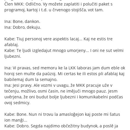
Člen MKK: Odlično. Vy možete zaplatiti i polučiti paket s
programoj, kartoj i t.d. u črvenogo stojišča, vot tam.
Ina: Bone, dankon.
Ina: Dobro, dekuju.
Kabe: Tiuj personoj vere aspektis lacaj... Kaj ne estis tre
afablaj.
Kabe: Te ljudi izgledajut mnogo umorjeny... I oni ne sut velmi
ljubezni.
Ina: Vi pravas, sed memoru ke la LKK laboras jam dum eble ok
horoj sen multe da paŭzoj. Mi certas ke ili estos pli afablaj kaj
babilemaj dum la semajno.
Ina: Jesi pravy. Ale vozmi v uvagu, že MKK pracuje uže v
tečenju, možlivo, osmi časin, ne imějuči mnogo pauz. Jesm
uvěrjena, že oni budut bolje ljubezni i komunikabelni podčas
ovoj sedmicy.
Kabe: Bone. Nun ni trovu la amasloĝejon kaj poste mi ŝatus
ion manĝi...
Kabe: Dobro. Segda najdimo občežitny budynok, a poslě ja