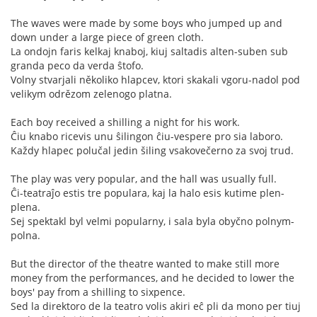
The waves were made by some boys who jumped up and
down under a large piece of green cloth.
La ondojn faris kelkaj knaboj, kiuj saltadis alten-suben sub
granda peco da verda ŝtofo.
Volny stvarjali několiko hlapcev, ktori skakali vgoru-nadol pod
velikym odrězom zelenogo platna.
Each boy received a shilling a night for his work.
Ĉiu knabo ricevis unu ŝilingon ĉiu-vespere pro sia laboro.
Každy hlapec polučal jedin šiling vsakovečerno za svoj trud.
The play was very popular, and the hall was usually full.
Ĉi-teatraĵo estis tre populara, kaj la halo esis kutime plen-
plena.
Sej spektakl byl velmi popularny, i sala byla obyčno polnym-
polna.
But the director of the theatre wanted to make still more
money from the performances, and he decided to lower the
boys' pay from a shilling to sixpence.
Sed la direktoro de la teatro volis akiri eĉ pli da mono per tiuj