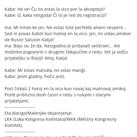
Kabe: Ho ve! Ĉu tio estas la vico por la akceptejo?
Kabe: O, kaka nesgoda! Či to je red do registraciji?
Ina: Mi timas ke jes. Ne estas tute perfekte alveni vespere...
Sed ni povas babili kun homoj en la vico. Jen, mi vidas amikon
de Rusio! Saluton Katja!!
Ina: Boju se, že da. Neizgodno je pribyvati večerom... Ale
možemo pogovoriti s drugimi čekajučimi v redu. Vot ja vidžu
prijateljku iz Rosiji! Ahoj, Katja!
Kabe: Mi estas malsata, mi volas manĝi.
Kabe: Jesm gladny, hoču jesti.
Post ĉirkaŭ 2 horoj en la vico kun novaj kaj malnovaj amikoj.
Poslě priblizno dvoh časin v redu s novymi i starymi
prijateljami.
--------------------
Eta klarigo/Malenjko objasnjenje:
LKK (Loka Kongresa Komitato)/MKK (Městny Kongresny
Komitet).
--------------------