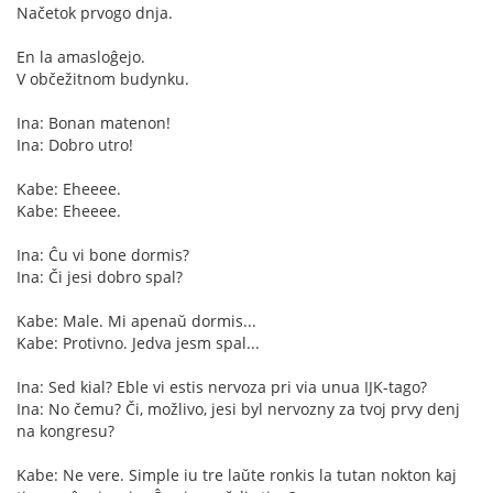
Načetok prvogo dnja.
En la amasloĝejo.
V občežitnom budynku.
Ina: Bonan matenon!
Ina: Dobro utro!
Kabe: Eheeee.
Kabe: Eheeee.
Ina: Ĉu vi bone dormis?
Ina: Či jesi dobro spal?
Kabe: Male. Mi apenaŭ dormis...
Kabe: Protivno. Jedva jesm spal...
Ina: Sed kial? Eble vi estis nervoza pri via unua IJK-tago?
Ina: No čemu? Či, možlivo, jesi byl nervozny za tvoj prvy denj
na kongresu?
Kabe: Ne vere. Simple iu tre laŭte ronkis la tutan nokton kaj