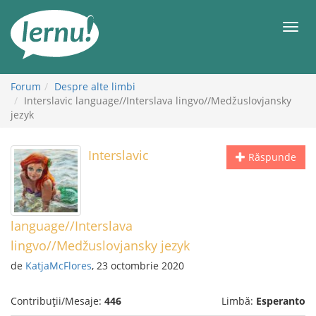
Mergi
la
Meni
conținut
Forum
Despre alte limbi
Interslavic language//Interslava lingvo//Medžuslovjansky
jezyk
Interslavic
Răspunde
language//Interslava
lingvo//Medžuslovjansky jezyk
de
KatjaMcFlores
, 23 octombrie 2020
Contribuții/Mesaje:
446
Limbă:
Esperanto