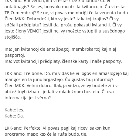
LKK-ano: Bonvenon, kiu vi estas? De kiu lando? Ĉu vi
antaŭpagis? Se jes, bonvolu montri la kvitancojn. Ĉu vi estas
TEJO-membroj? Se ne, vi povas membriĝi ĉe la venonta budo.
Člen MKK: Dobrodošli, kto vy jeste? Iz kakoj krajiny? Či vy
sdělali prědplatu? Jestli da, prošu pokazati kvitanciji. Či vy
jeste členy VEMO? Jestli ne, vy možete vstupiti u susědnogo
stojišča.
Ina: Jen kvitancoj de antaŭpagoj, membrokartoj kaj niaj
pasportoj.
Ina: Vot kvitanciji prědplaty, členske karty i naše pasporty.
LKK-ano: Tre bone. Do, mi vidas ke vi loĝos en amasloĝejo kaj
manĝos en la junulargastejo. Ĉu ĝustas tiuj informoj?
Člen MKK: Velmi dobro. Itak, ja vidžu, že vy budete žiti v
občežitnyh izbah i jedati v mladežnom hostelu. Či ova
informacija jest věrna?
Kabe: Jes.
Kabe: Da.
LKK-ano: Perfekte. Vi povas pagi kaj ricevi sakon kun
programo, mapo ktp ĉe la ruĝa budo, tie.