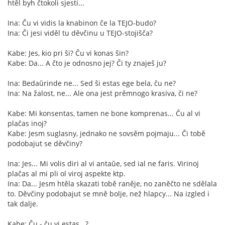
htěl byh čtokoli sjesti...
Ina: Ĉu vi vidis la knabinon ĉe la TEJO-budo?
Ina: Či jesi viděl tu děvčinu u TEJO-stojišča?
Kabe: Jes, kio pri ŝi? Ĉu vi konas ŝin?
Kabe: Da... A čto je odnosno jej? Či ty znaješ ju?
Ina: Bedaŭrinde ne... Sed ŝi estas ege bela, ĉu ne?
Ina: Na žalost, ne... Ale ona jest prěmnogo krasiva, či ne?
Kabe: Mi konsentas, tamen ne bone komprenas... Ĉu al vi
plaĉas inoj?
Kabe: Jesm suglasny, jednako ne sovsěm pojmaju... Či tobě
podobajut se děvčiny?
Ina: Jes... Mi volis diri al vi antaŭe, sed ial ne faris. Virinoj
plaĉas al mi pli ol viroj aspekte ktp.
Ina: Da... Jesm htěla skazati tobě raněje, no zaněčto ne sdělala
to. Děvčiny podobajut se mně bolje, než hlapcy... Na izgled i
tak dalje.
Kabe: Ĉu - ĉu vi estas...?