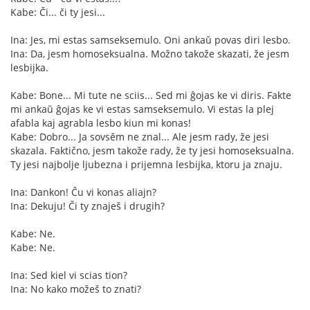
Kabe: Či... či ty jesi...
Ina: Jes, mi estas samseksemulo. Oni ankaŭ povas diri lesbo.
Ina: Da, jesm homoseksualna. Možno takože skazati, že jesm
lesbijka.
Kabe: Bone... Mi tute ne sciis... Sed mi ĝojas ke vi diris. Fakte
mi ankaŭ ĝojas ke vi estas samseksemulo. Vi estas la plej
afabla kaj agrabla lesbo kiun mi konas!
Kabe: Dobro... Ja sovsěm ne znal... Ale jesm rady, že jesi
skazala. Faktično, jesm takože rady, že ty jesi homoseksualna.
Ty jesi najbolje ljubezna i prijemna lesbijka, ktoru ja znaju.
Ina: Dankon! Ĉu vi konas aliajn?
Ina: Dekuju! Či ty znaješ i drugih?
Kabe: Ne.
Kabe: Ne.
Ina: Sed kiel vi scias tion?
Ina: No kako možeš to znati?