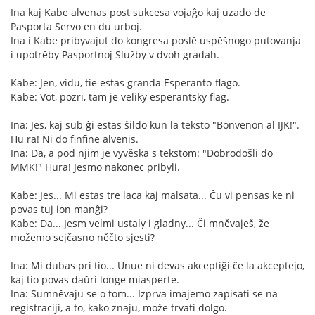
Ina kaj Kabe alvenas post sukcesa vojaĝo kaj uzado de
Pasporta Servo en du urboj.
Ina i Kabe pribyvajut do kongresa poslě uspěšnogo putovanja
i upotrěby Pasportnoj Služby v dvoh gradah.
Kabe: Jen, vidu, tie estas granda Esperanto-flago.
Kabe: Vot, pozri, tam je veliky esperantsky flag.
Ina: Jes, kaj sub ĝi estas ŝildo kun la teksto "Bonvenon al IJK!".
Hu ra! Ni do finfine alvenis.
Ina: Da, a pod njim je vyvěska s tekstom: "Dobrodošli do
MMK!" Hura! Jesmo nakonec pribyli.
Kabe: Jes... Mi estas tre laca kaj malsata... Ĉu vi pensas ke ni
povas tuj ion manĝi?
Kabe: Da... Jesm velmi ustaly i gladny... Či mněvaješ, že
možemo sejčasno něčto sjesti?
Ina: Mi dubas pri tio... Unue ni devas akceptiĝi ĉe la akceptejo,
kaj tio povas daŭri longe miasperte.
Ina: Sumněvaju se o tom... Izprva imajemo zapisati se na
registraciji, a to, kako znaju, može trvati dolgo.