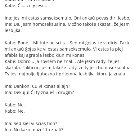
Kabe: Či... či ty jesi...
Ina: Jes, mi estas samseksemulo. Oni ankaŭ povas diri lesbo.
Ina: Da, jesm homoseksualna. Možno takože skazati, že jesm
lesbijka.
Kabe: Bone... Mi tute ne sciis... Sed mi ĝojas ke vi diris. Fakte
mi ankaŭ ĝojas ke vi estas samseksemulo. Vi estas la plej
afabla kaj agrabla lesbo kiun mi konas!
Kabe: Dobro... Ja sovsěm ne znal... Ale jesm rady, že jesi
skazala. Faktično, jesm takože rady, že ty jesi homoseksualna.
Ty jesi najbolje ljubezna i prijemna lesbijka, ktoru ja znaju.
Ina: Dankon! Ĉu vi konas aliajn?
Ina: Dekuju! Či ty znaješ i drugih?
Kabe: Ne.
Kabe: Ne.
Ina: Sed kiel vi scias tion?
Ina: No kako možeš to znati?