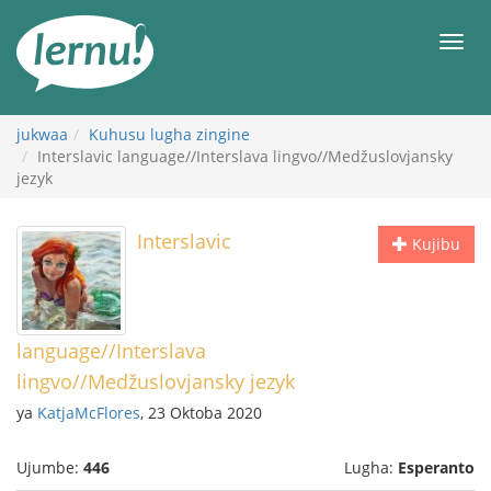
Kwa
maudhui
orod
jukwaa
Kuhusu lugha zingine
Interslavic language//Interslava lingvo//Medžuslovjansky
jezyk
Interslavic
Kujibu
language//Interslava
lingvo//Medžuslovjansky jezyk
ya
KatjaMcFlores
, 23 Oktoba 2020
Ujumbe:
446
Lugha:
Esperanto