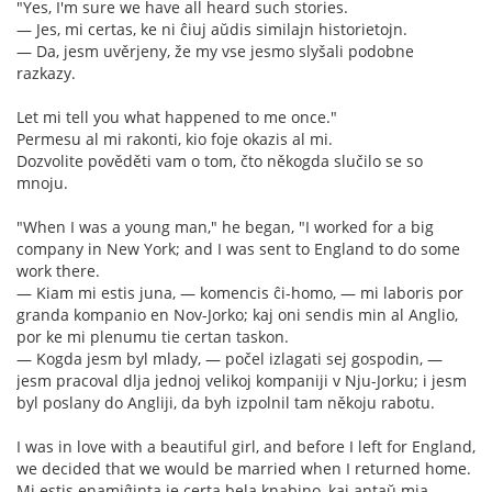
"Yes, I'm sure we have all heard such stories.
— Jes, mi certas, ke ni ĉiuj aŭdis similajn historietojn.
— Da, jesm uvěrjeny, že my vse jesmo slyšali podobne
razkazy.
Let mi tell you what happened to me once."
Permesu al mi rakonti, kio foje okazis al mi.
Dozvolite pověděti vam o tom, čto někogda slučilo se so
mnoju.
"When I was a young man," he began, "I worked for a big
company in New York; and I was sent to England to do some
work there.
— Kiam mi estis juna, — komencis ĉi-homo, — mi laboris por
granda kompanio en Nov-Jorko; kaj oni sendis min al Anglio,
por ke mi plenumu tie certan taskon.
— Kogda jesm byl mlady, — počel izlagati sej gospodin, —
jesm pracoval dlja jednoj velikoj kompaniji v Nju-Jorku; i jesm
byl poslany do Angliji, da byh izpolnil tam někoju rabotu.
I was in love with a beautiful girl, and before I left for England,
we decided that we would be married when I returned home.
Mi estis enamiĝinta je certa bela knabino, kaj antaŭ mia