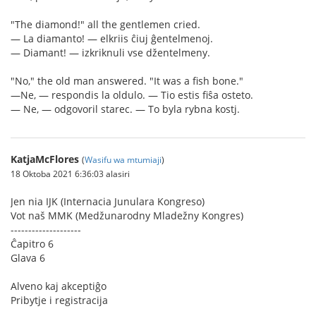
"The diamond!" all the gentlemen cried.
— La diamanto! — elkriis ĉiuj ĝentelmenoj.
— Diamant! — izkriknuli vse džentelmeny.
"No," the old man answered. "It was a fish bone."
—Ne, — respondis la oldulo. — Tio estis fiŝa osteto.
— Ne, — odgovoril starec. — To byla rybna kostj.
KatjaMcFlores
(
Wasifu wa mtumiaji
)
18 Oktoba 2021 6:36:03 alasiri
Jen nia IJK (Internacia Junulara Kongreso)
Vot naš MMK (Medžunarodny Mladežny Kongres)
--------------------
Ĉapitro 6
Glava 6
Alveno kaj akceptiĝo
Pribytje i registracija