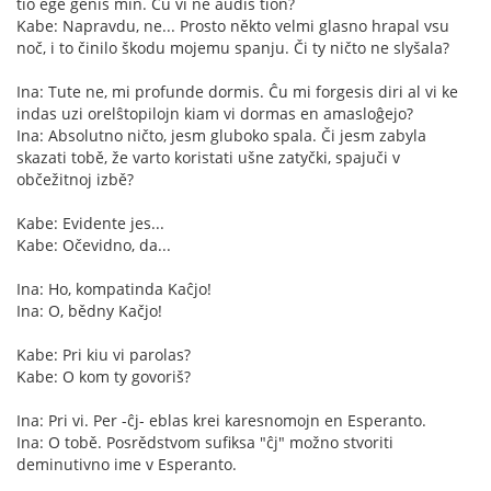
tio ege ĝenis min. Ĉu vi ne aŭdis tion?
Kabe: Napravdu, ne... Prosto někto velmi glasno hrapal vsu
noč, i to činilo škodu mojemu spanju. Či ty ničto ne slyšala?
Ina: Tute ne, mi profunde dormis. Ĉu mi forgesis diri al vi ke
indas uzi orelŝtopilojn kiam vi dormas en amasloĝejo?
Ina: Absolutno ničto, jesm gluboko spala. Či jesm zabyla
skazati tobě, že varto koristati ušne zatyčki, spajuči v
občežitnoj izbě?
Kabe: Evidente jes...
Kabe: Očevidno, da...
Ina: Ho, kompatinda Kaĉjo!
Ina: O, bědny Kačjo!
Kabe: Pri kiu vi parolas?
Kabe: O kom ty govoriš?
Ina: Pri vi. Per -ĉj- eblas krei karesnomojn en Esperanto.
Ina: O tobě. Posrědstvom sufiksa "ĉj" možno stvoriti
deminutivno ime v Esperanto.