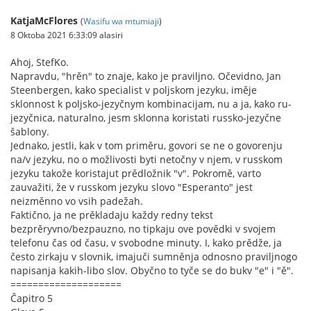
KatjaMcFlores
(
Wasifu wa mtumiaji
)
8 Oktoba 2021 6:33:09 alasiri
Ahoj, StefKo.
Napravdu, "hrěn" to znaje, kako je praviljno. Očevidno, Jan
Steenbergen, kako specialist v poljskom jezyku, iměje
sklonnost k poljsko-jezyčnym kombinacijam, nu a ja, kako ru-
jezyčnica, naturalno, jesm sklonna koristati russko-jezyčne
šablony.
Jednako, jestli, kak v tom priměru, govori se ne o govorenju
na/v jezyku, no o možlivosti byti netočny v njem, v russkom
jezyku takože koristajut prědložnik "v". Pokromě, varto
zauvažiti, že v russkom jezyku slovo "Esperanto" jest
neizměnno vo vsih padežah.
Faktično, ja ne prěkladaju každy redny tekst
bezprěryvno/bezpauzno, no tipkaju ove povědki v svojem
telefonu čas od času, v svobodne minuty. I, kako prědže, ja
često zirkaju v slovnik, imajuči sumněnja odnosno praviljnogo
napisanja kakih-libo slov. Obyčno to tyče se do bukv "e" i "ě".
====================
Ĉapitro 5