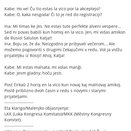
Kabe: Ho ve! Ĉu tio estas la vico por la akceptejo?
Kabe: O, kaka nesgoda! Či to je red do registraciji?
Ina: Mi timas ke jes. Ne estas tute perfekte alveni vespere...
Sed ni povas babili kun homoj en la vico. Jen, mi vidas amikon
de Rusio! Saluton Katja!!
Ina: Boju se, že da. Neizgodno je pribyvati večerom... Ale
možemo pogovoriti s drugimi čekajučimi v redu. Vot ja vidžu
prijateljku iz Rosiji! Ahoj, Katja!
Kabe: Mi estas malsata, mi volas manĝi.
Kabe: Jesm gladny, hoču jesti.
Post ĉirkaŭ 2 horoj en la vico kun novaj kaj malnovaj amikoj.
Poslě priblizno dvoh časin v redu s novymi i starymi
prijateljami.
--------------------
Eta klarigo/Malenjko objasnjenje:
LKK (Loka Kongresa Komitato)/MKK (Městny Kongresny
Komitet).
--------------------