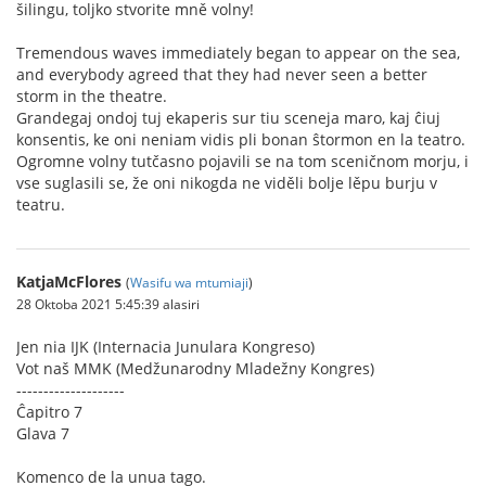
šilingu, toljko stvorite mně volny!
Tremendous waves immediately began to appear on the sea,
and everybody agreed that they had never seen a better
storm in the theatre.
Grandegaj ondoj tuj ekaperis sur tiu sceneja maro, kaj ĉiuj
konsentis, ke oni neniam vidis pli bonan ŝtormon en la teatro.
Ogromne volny tutčasno pojavili se na tom sceničnom morju, i
vse suglasili se, že oni nikogda ne viděli bolje lěpu burju v
teatru.
KatjaMcFlores
(
Wasifu wa mtumiaji
)
28 Oktoba 2021 5:45:39 alasiri
Jen nia IJK (Internacia Junulara Kongreso)
Vot naš MMK (Medžunarodny Mladežny Kongres)
--------------------
Ĉapitro 7
Glava 7
Komenco de la unua tago.