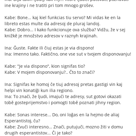
ine krajiny i ne tratiti pri tom mnogo grošev.
Kabe: Bone... kaj kiel funkcias tiu servo? Mi vidas ke en la
libreto estas multe da adresoj de pluraj landoj.
Kabe: Dobro... I kako funkcionuje ova služba? Vidžu, že v sej
knižkě je množstvo adresov v raznyh krajinah.
Ina: Ĝuste. Fakte ili ĉiuj estas je via dispono!
Ina: Imenno tako. Faktično, one vse sut v tvojem disponovanju!
Kabe: "Je via dispono", kion signifas tio?
Kabe: V mojem disponovanju?.. Čto to znači?
Ina: Signifas ke homoj ĉe tiuj adresoj pretas gastigi vin kaj
helpi vin konatiĝi kun ilia regiono.
Ina: To znači, že ljudi, imajuči te adresy, sut gotovi okazati
tobě gosteprijemstvo i pomogti tobě poznati jihny region.
Kabe: Sonas interese... Do, oni loĝas en la hejmo de aliaj
Esperantistoj, ĉu?
Kabe: Zvuči interesno... Znači, putujuči, mozno žiti v domu
drugih esperantistov... Či je tako?