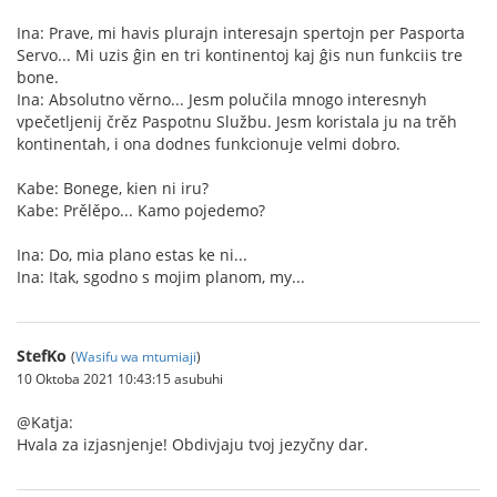
Ina: Prave, mi havis plurajn interesajn spertojn per Pasporta
Servo... Mi uzis ĝin en tri kontinentoj kaj ĝis nun funkciis tre
bone.
Ina: Absolutno věrno... Jesm polučila mnogo interesnyh
vpečetljenij črěz Paspotnu Službu. Jesm koristala ju na trěh
kontinentah, i ona dodnes funkcionuje velmi dobro.
Kabe: Bonege, kien ni iru?
Kabe: Prělěpo... Kamo pojedemo?
Ina: Do, mia plano estas ke ni...
Ina: Itak, sgodno s mojim planom, my...
StefKo
(
Wasifu wa mtumiaji
)
10 Oktoba 2021 10:43:15 asubuhi
@Katja:
Hvala za izjasnjenje! Obdivjaju tvoj jezyčny dar.