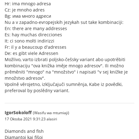
Hr: ima mnogo adresa
Cz: je mnoho adres
Bg: има много адреси
Nu a v zapadno-evropejskih jezykah sut take kombinaciji:
En: there are many addresses
Es: hay muchas direcciones
It: ci sono molti indirizzi
Fr: il y a beaucoup d'adresses
De: es gibt viele Adressen
Možlivo, varto izbrati poljsko-češsky variant abo upotrěbiti
kombinaciju "ova knižka iměje mnogo adresov". Ili možno
prěměniti "mnogo" na "množstvo" i napisati "v sej knižke je
množstvo adresov".
Vpolně věrojetno, izključajuči sumněnja, Kabe iz povědki,
preferoval by poslědny variant.
IgorSokoloff
(Wasifu wa mtumiaji)
17 Oktoba 2021 9:31:23 alasiri
Diamonds and fish
Diamantoj kaj fiŝoj