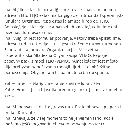
Ina: Aliĝilo estas ilo por al-iĝi, en kiu vi skribas vian nomon,
adreson ktp. TEJO estas mallongigo de Tutmonda Esperantista
Junulara Organizo. Pepo estas la amuza birdo de TEJO.
Amasloĝejo estas ejo kie amaso de homoj loĝas, kutime oni
bezonas dormosakon tie.
Ina: "Aliĝilo" jest formular pozvanja, v ktory trěba vpisati ime,
adresu i t.d. (i tak dalje). TEJO jest skračenje nazvy Tutmonda
Esperantista Junulara Organizo, to jest Vsesvětna
Esperantistska Mladežna Organizacija, VEMO. Pepo je
zabavny ptak, simbol TEJO (VEMO). "Amasloĝejo" jest město
dlja prěbyvanja/ nočevanja mnogih ljudij, t.e. občežitne
poměščenija. Obyčno tam trěba iměti torbu do spanja.
Kabe: Hmm, vi klarigis tro rapide. Mi ne kaptis ĉion...
Kabe: Hmm... Jesi objasnila prěmnogo brzo. Jesm srazuměl ne
vse...
Ina: Mi pensas ke ne tre gravas nun. Poste ni povas pli paroli
pri la IJK-invitilo.
Ina: Mněvaju, že v sej moment to ne je velmi važno. Poslě
možemo jeŝče pogovoriti ob ovom pozvanju do MMK.