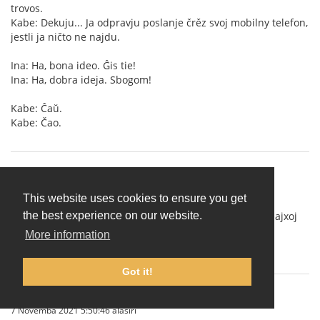
trovos.
Kabe: Dekuju... Ja odpravju poslanje črěz svoj mobilny telefon,
jestli ja ničto ne najdu.
Ina: Ha, bona ideo. Ĝis tie!
Ina: Ha, dobra ideja. Sbogom!
Kabe: Ĉaŭ.
Kabe: Čao.
amigueo
(
Wasifu wa mtumiaji
)
31 Oktoba 2021 11:40:37 asubuhi
This website uses cookies to ensure you get
Cxu iu konas tiun kiu volus kun-fari jxurnalon de aktualajxoj
the best experience on our website.
en Interslava?
More information
Cxu tiaj jxurnaloj jam ekzistas?
Got it!
IgorSokoloff
(Wasifu wa mtumiaji)
7 Novemba 2021 5:50:46 alasiri