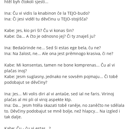
htěl byh čtokoli sjesti...
Ina: Ĉu vi vidis la knabinon ĉe la TEJO-budo?
Ina: Či jesi viděl tu děvčinu u TEJO-stojišča?
Kabe: Jes, kio pri ŝi? Ĉu vi konas ŝin?
Kabe: Da... A čto je odnosno jej? Či ty znaješ ju?
Ina: Bedaŭrinde ne... Sed ŝi estas ege bela, ĉu ne?
Ina: Na žalost, ne... Ale ona jest prěmnogo krasiva, či ne?
Kabe: Mi konsentas, tamen ne bone komprenas... Ĉu al vi
plaĉas inoj?
Kabe: Jesm suglasny, jednako ne sovsěm pojmaju... Či tobě
podobajut se děvčiny?
Ina: Jes... Mi volis diri al vi antaŭe, sed ial ne faris. Virinoj
plaĉas al mi pli ol viroj aspekte ktp.
Ina: Da... Jesm htěla skazati tobě raněje, no zaněčto ne sdělala
to. Děvčiny podobajut se mně bolje, než hlapcy... Na izgled i
tak dalje.
Kabe: Ĉu - ĉu vi estas...?