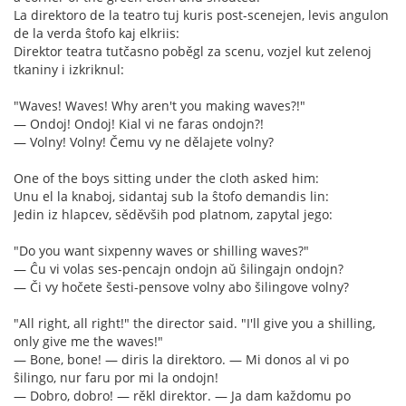
La direktoro de la teatro tuj kuris post-scenejen, levis angulon
de la verda ŝtofo kaj elkriis:
Direktor teatra tutčasno poběgl za scenu, vozjel kut zelenoj
tkaniny i izkriknul:
"Waves! Waves! Why aren't you making waves?!"
— Ondoj! Ondoj! Kial vi ne faras ondojn?!
— Volny! Volny! Čemu vy ne dělajete volny?
One of the boys sitting under the cloth asked him:
Unu el la knaboj, sidantaj sub la ŝtofo demandis lin:
Jedin iz hlapcev, sěděvših pod platnom, zapytal jego:
"Do you want sixpenny waves or shilling waves?"
— Ĉu vi volas ses-pencajn ondojn aŭ ŝilingajn ondojn?
— Či vy hočete šesti-pensove volny abo šilingove volny?
"All right, all right!" the director said. "I'll give you a shilling,
only give me the waves!"
— Bone, bone! — diris la direktoro. — Mi donos al vi po
ŝilingo, nur faru por mi la ondojn!
— Dobro, dobro! — rěkl direktor. — Ja dam každomu po