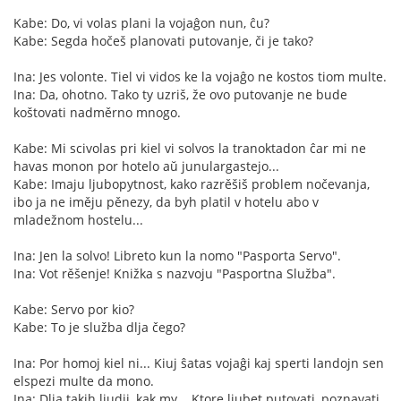
Kabe: Do, vi volas plani la vojaĝon nun, ĉu?
Kabe: Segda hočeš planovati putovanje, či je tako?
Ina: Jes volonte. Tiel vi vidos ke la vojaĝo ne kostos tiom multe.
Ina: Da, ohotno. Tako ty uzriš, že ovo putovanje ne bude
koštovati nadměrno mnogo.
Kabe: Mi scivolas pri kiel vi solvos la tranoktadon ĉar mi ne
havas monon por hotelo aŭ junulargastejo...
Kabe: Imaju ljubopytnost, kako razrěšiš problem nočevanja,
ibo ja ne iměju pěnezy, da byh platil v hotelu abo v
mladežnom hostelu...
Ina: Jen la solvo! Libreto kun la nomo "Pasporta Servo".
Ina: Vot rěšenje! Knižka s nazvoju "Pasportna Služba".
Kabe: Servo por kio?
Kabe: To je služba dlja čego?
Ina: Por homoj kiel ni... Kiuj ŝatas vojaĝi kaj sperti landojn sen
elspezi multe da mono.
Ina: Dlja takih ljudij, kak my... Ktore ljubet putovati, poznavati