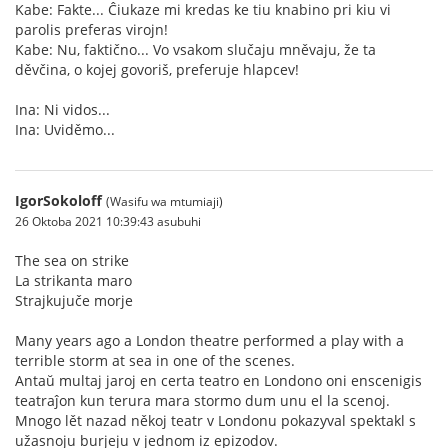
Kabe: Fakte... Ĉiukaze mi kredas ke tiu knabino pri kiu vi
parolis preferas virojn!
Kabe: Nu, faktično... Vo vsakom slučaju mněvaju, že ta
děvčina, o kojej govoriš, preferuje hlapcev!
Ina: Ni vidos...
Ina: Uviděmo...
IgorSokoloff
(Wasifu wa mtumiaji)
26 Oktoba 2021 10:39:43 asubuhi
The sea on strike
La strikanta maro
Strajkujuče morje
Many years ago a London theatre performed a play with a
terrible storm at sea in one of the scenes.
Antaŭ multaj jaroj en certa teatro en Londono oni enscenigis
teatraĵon kun terura mara stormo dum unu el la scenoj.
Mnogo lět nazad někoj teatr v Londonu pokazyval spektakl s
užasnoju burjeju v jednom iz epizodov.