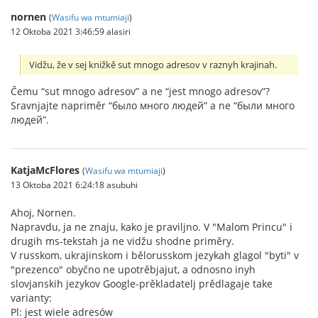
nornen
(
Wasifu wa mtumiaji
)
12 Oktoba 2021 3:46:59 alasiri
Vidžu, že v sej knižkě sut mnogo adresov v raznyh krajinah.
Čemu “sut mnogo adresov” a ne “jest mnogo adresov”?
Sravnjajte napriměr “было много людей” a ne “были много
людей”.
KatjaMcFlores
(
Wasifu wa mtumiaji
)
13 Oktoba 2021 6:24:18 asubuhi
Ahoj, Nornen.
Napravdu, ja ne znaju, kako je praviljno. V "Malom Princu" i
drugih ms-tekstah ja ne vidžu shodne priměry.
V russkom, ukrajinskom i bělorusskom jezykah glagol "byti" v
"prezenco" obyčno ne upotrěbjajut, a odnosno inyh
slovjanskih jezykov Google-prěkladatelj prědlagaje take
varianty:
Pl: jest wiele adresów