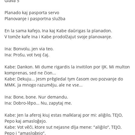
Glava 5
Planado kaj pasporta servo
Planovanje i pasportna služba
En la sama kafejo, Ina kaj Kabe daŭrigas la planadon.
V tomže kafe Ina i Kabe prodolžajut svoje planovanje.
Ina: Bonvolu, jen via teo.
Ina: Prošu, vot tvoj čaj.
Kabe: Dankon. Mi dume rigardis la invitilon por IJK. Mi multon
komprenas, sed ne ĉion...
Kabe: Dekuju... Jesm prěgledal tym časom ovo pozvanje do
MMK. Ja mnogo razuměju, ale ne vse...
Ina: Bone, bone. Nur demandu.
Ina: Dobro-lěpo... Nu, zapytaj me.
Kabe: Jen la aferoj kiuj estas malklaraj por mi: aliĝilo, TEJO,
Pepo kaj amasloĝejo.
Kabe: Vot věči, ktore sut nejasne dlja mene: "aliĝilo", TEJO,
Pepo i "amasloĝejo".