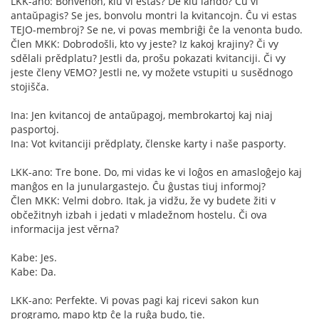
LKK-ano: Bonvenon, kiu vi estas? De kiu lando? Ĉu vi
antaŭpagis? Se jes, bonvolu montri la kvitancojn. Ĉu vi estas
TEJO-membroj? Se ne, vi povas membriĝi ĉe la venonta budo.
Člen MKK: Dobrodošli, kto vy jeste? Iz kakoj krajiny? Či vy
sdělali prědplatu? Jestli da, prošu pokazati kvitanciji. Či vy
jeste členy VEMO? Jestli ne, vy možete vstupiti u susědnogo
stojišča.
Ina: Jen kvitancoj de antaŭpagoj, membrokartoj kaj niaj
pasportoj.
Ina: Vot kvitanciji prědplaty, členske karty i naše pasporty.
LKK-ano: Tre bone. Do, mi vidas ke vi loĝos en amasloĝejo kaj
manĝos en la junulargastejo. Ĉu ĝustas tiuj informoj?
Člen MKK: Velmi dobro. Itak, ja vidžu, že vy budete žiti v
občežitnyh izbah i jedati v mladežnom hostelu. Či ova
informacija jest věrna?
Kabe: Jes.
Kabe: Da.
LKK-ano: Perfekte. Vi povas pagi kaj ricevi sakon kun
programo, mapo ktp ĉe la ruĝa budo, tie.