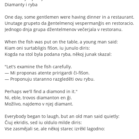
Diamanty i ryba
One day, some gentlemen were having dinner in a restaurant.
Unutage grupeto da ĝentelmenoj vespermanĝis en restoracio.
Jednogo dnja grupa džentelmenov večerjala v restoranu.
When the fish was put on the table, a young man said:
Kiam oni surtabligis fiŝon, iu junulo diris:
Kogda na stol byla podana ryba, někoj junak skazal:
"Let's examine the fish carefully.
— Mi proponas atente pririgardi ĉi-fiŝon.
— Proponuju staranno razgleděti ovu rybu.
Perhaps we'll find a diamond in it."
Ni, eble, trovos diamanton en ĝi.
Možlivo, najdemo v njej diamant.
Everybody began to laugh, but an old man said quietly:
Ĉiuj ekridis, sed iu oldulo milde diris:
Vse zasmějali se, ale někoj starec izrěkl lagodno: