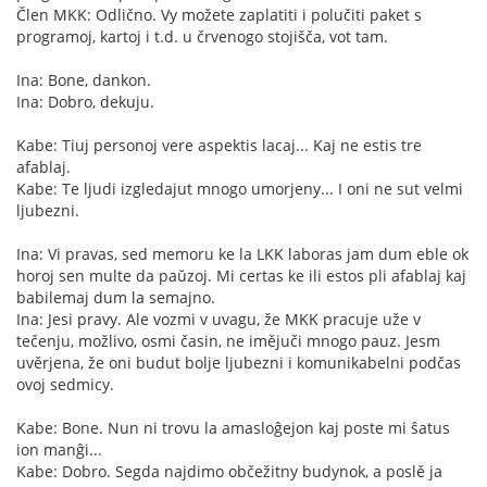
Člen MKK: Odlično. Vy možete zaplatiti i polučiti paket s
programoj, kartoj i t.d. u črvenogo stojišča, vot tam.
Ina: Bone, dankon.
Ina: Dobro, dekuju.
Kabe: Tiuj personoj vere aspektis lacaj... Kaj ne estis tre
afablaj.
Kabe: Te ljudi izgledajut mnogo umorjeny... I oni ne sut velmi
ljubezni.
Ina: Vi pravas, sed memoru ke la LKK laboras jam dum eble ok
horoj sen multe da paŭzoj. Mi certas ke ili estos pli afablaj kaj
babilemaj dum la semajno.
Ina: Jesi pravy. Ale vozmi v uvagu, že MKK pracuje uže v
tečenju, možlivo, osmi časin, ne imějuči mnogo pauz. Jesm
uvěrjena, že oni budut bolje ljubezni i komunikabelni podčas
ovoj sedmicy.
Kabe: Bone. Nun ni trovu la amasloĝejon kaj poste mi ŝatus
ion manĝi...
Kabe: Dobro. Segda najdimo občežitny budynok, a poslě ja