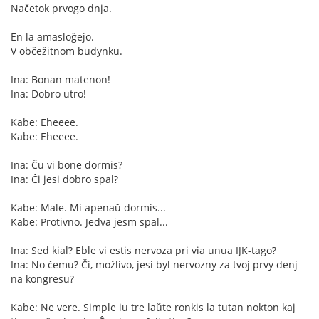
Načetok prvogo dnja.
En la amasloĝejo.
V občežitnom budynku.
Ina: Bonan matenon!
Ina: Dobro utro!
Kabe: Eheeee.
Kabe: Eheeee.
Ina: Ĉu vi bone dormis?
Ina: Či jesi dobro spal?
Kabe: Male. Mi apenaŭ dormis...
Kabe: Protivno. Jedva jesm spal...
Ina: Sed kial? Eble vi estis nervoza pri via unua IJK-tago?
Ina: No čemu? Či, možlivo, jesi byl nervozny za tvoj prvy denj
na kongresu?
Kabe: Ne vere. Simple iu tre laŭte ronkis la tutan nokton kaj