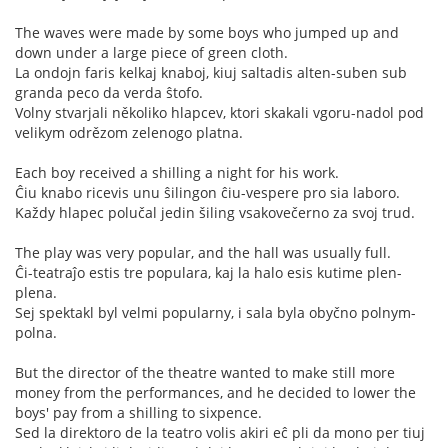
The waves were made by some boys who jumped up and
down under a large piece of green cloth.
La ondojn faris kelkaj knaboj, kiuj saltadis alten-suben sub
granda peco da verda ŝtofo.
Volny stvarjali několiko hlapcev, ktori skakali vgoru-nadol pod
velikym odrězom zelenogo platna.
Each boy received a shilling a night for his work.
Ĉiu knabo ricevis unu ŝilingon ĉiu-vespere pro sia laboro.
Každy hlapec polučal jedin šiling vsakovečerno za svoj trud.
The play was very popular, and the hall was usually full.
Ĉi-teatraĵo estis tre populara, kaj la halo esis kutime plen-
plena.
Sej spektakl byl velmi popularny, i sala byla obyčno polnym-
polna.
But the director of the theatre wanted to make still more
money from the performances, and he decided to lower the
boys' pay from a shilling to sixpence.
Sed la direktoro de la teatro volis akiri eĉ pli da mono per tiuj