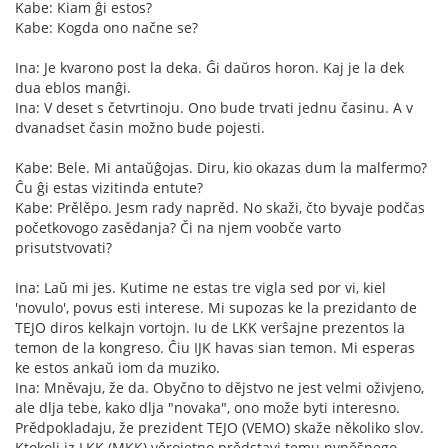
Kabe: Kiam ĝi estos?
Kabe: Kogda ono načne se?
Ina: Je kvarono post la deka. Ĝi daŭros horon. Kaj je la dek
dua eblos manĝi.
Ina: V deset s četvrtinoju. Ono bude trvati jednu časinu. A v
dvanadset časin možno bude pojesti.
Kabe: Bele. Mi antaŭĝojas. Diru, kio okazas dum la malfermo?
Ĉu ĝi estas vizitinda entute?
Kabe: Prělěpo. Jesm rady naprěd. No skaži, čto byvaje podčas
početkovogo zasědanja? Či na njem voobče varto
prisutstvovati?
Ina: Laŭ mi jes. Kutime ne estas tre vigla sed por vi, kiel
'novulo', povus esti interese. Mi supozas ke la prezidanto de
TEJO diros kelkajn vortojn. Iu de LKK verŝajne prezentos la
temon de la kongreso. Ĉiu IJK havas sian temon. Mi esperas
ke estos ankaŭ iom da muziko.
Ina: Mněvaju, že da. Obyčno to dějstvo ne jest velmi oživjeno,
ale dlja tebe, kako dlja "novaka", ono može byti interesno.
Prědpokladaju, že prezident TEJO (VEMO) skaže několiko slov.
Ktokoli iz LKK (MKK) věrojetno prědstavi temu nyněšnego