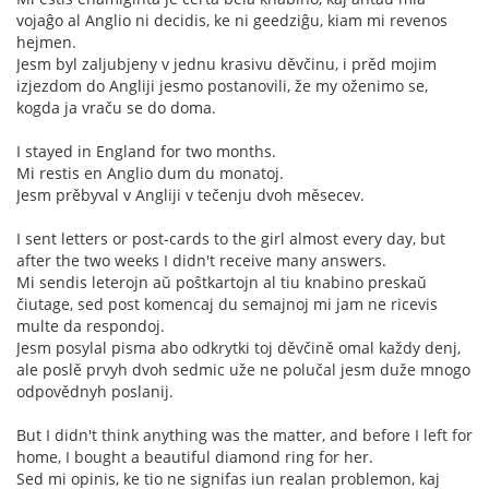
vojaĝo al Anglio ni decidis, ke ni geedziĝu, kiam mi revenos
hejmen.
Jesm byl zaljubjeny v jednu krasivu děvčinu, i prěd mojim
izjezdom do Angliji jesmo postanovili, že my oženimo se,
kogda ja vraču se do doma.
I stayed in England for two months.
Mi restis en Anglio dum du monatoj.
Jesm prěbyval v Angliji v tečenju dvoh měsecev.
I sent letters or post-cards to the girl almost every day, but
after the two weeks I didn't receive many answers.
Mi sendis leterojn aŭ poŝtkartojn al tiu knabino preskaŭ
čiutage, sed post komencaj du semajnoj mi jam ne ricevis
multe da respondoj.
Jesm posylal pisma abo odkrytki toj děvčině omal každy denj,
ale poslě prvyh dvoh sedmic uže ne polučal jesm duže mnogo
odpovědnyh poslanij.
But I didn't think anything was the matter, and before I left for
home, I bought a beautiful diamond ring for her.
Sed mi opinis, ke tio ne signifas iun realan problemon, kaj