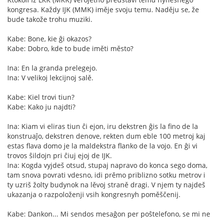
kongresa. Každy IJK (MMK) iměje svoju temu. Naděju se, že
bude takože trohu muziki.
Kabe: Bone, kie ĝi okazos?
Kabe: Dobro, kde to bude iměti město?
Ina: En la granda prelegejo.
Ina: V velikoj lekcijnoj salě.
Kabe: Kiel trovi tiun?
Kabe: Kako ju najdti?
Ina: Kiam vi eliras tiun ĉi ejon, iru dekstren ĝis la fino de la
konstruaĵo, dekstren denove, rekten dum eble 100 metroj kaj
estas flava domo je la maldekstra flanko de la vojo. En ĝi vi
trovos ŝildojn pri ĉiuj ejoj de IJK.
Ina: Kogda vyjdeš otsud, stupaj napravo do konca sego doma,
tam snova povrati vdesno, idi prěmo priblizno sotku metrov i
ty uzriš žolty budynok na lěvoj straně dragi. V njem ty najdeš
ukazanja o razpoloženji vsih kongresnyh poměščenij.
Kabe: Dankon... Mi sendos mesaĝon per poŝtelefono, se mi ne