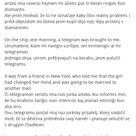
antaŭ mia reveno hejmen mi aĉetis por ŝi belan ringon kun
diamanto.
Ale jesm mněval, že to ne označaje kaky-libo realny problem, i
prěd odjezdom do doma jesm kupil dlja njej lěpy prstenj s
diamantom.
On the ship one morning, a telegram was brought to me.
Unumatene, kiam mi navigis surŝipe, oni enmanigis al mi
telegramon.
Jednogo dnja, utrom, prěbyvajuči na korabu, jesm polučil
telegramu.
It was from a friend in New York, who told me that the girl
had changed her mind and was going to be married to
another man.
Ĉi-telegramon sendis mia nov-jorka amiko, kiu informis min,
ke tiu knabino ŝanĝis sian intencon kaj planas edziniĝi kun
alia viro.
Ovu telegramu poslal moj nju-jorksky prijatelj, ktory soobčil
mně, že ta děvčina prěměnila svoj naměr i planuje omužiti se
s drugym člověkom.