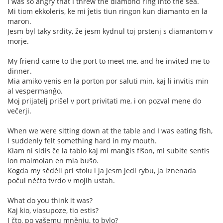
I was so angry that I threw the diamond ring into the sea.
Mi tiom ekkoleris, ke mi ĵetis tiun ringon kun diamanto en la
maron.
Jesm byl taky srdity, že jesm kydnul toj prstenj s diamantom v
morje.
My friend came to the port to meet me, and he invited me to
dinner.
Mia amiko venis en la porton por saluti min, kaj li invitis min
al vespermanĝo.
Moj prijatelj prišel v port privitati me, i on pozval mene do
večerji.
When we were sitting down at the table and I was eating fish,
I suddenly felt something hard in my mouth.
Kiam ni sidis ĉe la tablo kaj mi manĝis fiŝon, mi subite sentis
ion malmolan en mia buŝo.
Kogda my sěděli pri stolu i ja jesm jedl rybu, ja iznenada
počul něčto tvrdo v mojih ustah.
What do you think it was?
Kaj kio, viasupoze, tio estis?
I čto, po vašemu mněnju, to bylo?