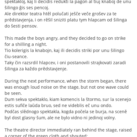
spektakloj, kaj li decidis redukti la pagon al tiuj knaboj de unu
ŝilingo ĝis ses pencoj.
Ale direktor teatra htěl polučati ješče veče grošev za te
prědstavjenja, i on rěšil sniziti platu tym hlapcam od šilinga
do šesti pensov.
This made the boys angry, and they decided to go on strike
for a shilling a night.
Tio kolerigis la knabojn, kaj ili decidis striki por unu ŝilingo
ĉiu-seance.
Taky čin razsrdil hlapcev, i oni postanovili strajkovati zaradi
šilinga za každo prědstavjenje.
During the next performance, when the storm began, there
was enough loud noise on the stage, but not one wave could
be seen.
Dum sekva spektaklo, kiam komencis la ŝtormo, sur la scenejo
estis sufiĉe laŭda bruo, sed ne videblis eĉ unu ondo.
Podčas slědnogo spektakla, kogda počela se burja, na sceně
byl dost glasny šum, ale ne bylo vidno ni jedinoj volny.
The theatre director immediately ran behind the stage, raised
a corner of the green cloth and shouted: