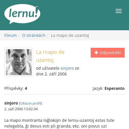
Přejít
k
Men
obsahu
Fórum
O stránkách
La mapo de uzantoj
La mapo de
Odpovědět
uzantoj
od uživatele
sinjoro
ze
dne 2. září 2006
Příspěvky:
4
Jazyk:
Esperanto
sinjoro
(
Ukázat profil
)
2. září 2006 13:02:34
La mapo montranta loĝlokojn de lernu-uzantoj estas tute
nelegebla, ĝi devus esti pli granda, ekz. oni povus uzi