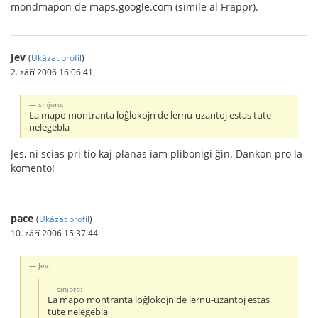
mondmapon de maps.google.com (simile al Frappr).
Jev
(
Ukázat profil
)
2. září 2006 16:06:41
sinjoro:
La mapo montranta loĝlokojn de lernu-uzantoj estas tute
nelegebla
Jes, ni scias pri tio kaj planas iam plibonigi ĝin. Dankon pro la
komento!
pace
(
Ukázat profil
)
10. září 2006 15:37:44
Jev:
sinjoro:
La mapo montranta loĝlokojn de lernu-uzantoj estas
tute nelegebla