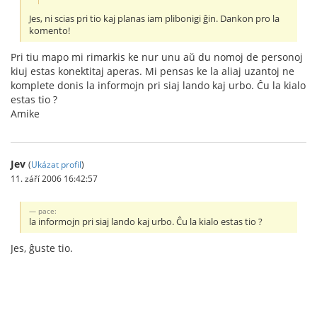
Jes, ni scias pri tio kaj planas iam plibonigi ĝin. Dankon pro la
komento!
Pri tiu mapo mi rimarkis ke nur unu aŭ du nomoj de personoj
kiuj estas konektitaj aperas. Mi pensas ke la aliaj uzantoj ne
komplete donis la informojn pri siaj lando kaj urbo. Ĉu la kialo
estas tio ?
Amike
Jev
(
Ukázat profil
)
11. září 2006 16:42:57
pace:
la informojn pri siaj lando kaj urbo. Ĉu la kialo estas tio ?
Jes, ĝuste tio.