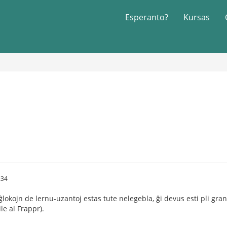
Esperanto?
Kursas
:34
lokojn de lernu-uzantoj estas tute nelegebla, ĝi devus esti pli gr
e al Frappr).