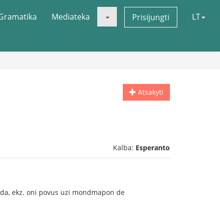
Gramatika
Mediateka
LT
Prisijungti
Atsakyti
Kalba:
Esperanto
anda, ekz. oni povus uzi mondmapon de