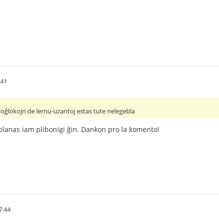
:41
ĝlokojn de lernu-uzantoj estas tute nelegebla
aj planas iam plibonigi ĝin. Dankon pro la komento!
7:44