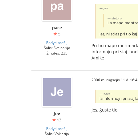
Jev:
sinjoro:
La mapo montran
pace
Jes, ni scias pri tio 
5
Rodyti profilį
Pri tiu mapo mi rimark
Šalis: Šveicarija
informojn pri siaj lando
Žinutės: 235
Amike
2006 m. rugsėjis 11 d. 16:4
pace:
la informojn pri siaj l
Jes, ĝuste tio.
Jev
13
Rodyti profilį
Šalis: Vokietija