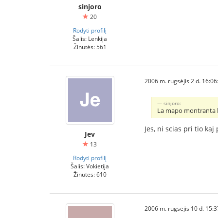
sinjoro
20
Rodyti profilį
Šalis: Lenkija
Žinutės: 561
2006 m. rugsėjis 2 d. 16:06
sinjoro:
La mapo montranta lo
Jes, ni scias pri tio k
Jev
13
Rodyti profilį
Šalis: Vokietija
Žinutės: 610
2006 m. rugsėjis 10 d. 15:3