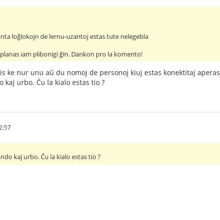
ta loĝlokojn de lernu-uzantoj estas tute nelegebla
kaj planas iam plibonigi ĝin. Dankon pro la komento!
is ke nur unu aŭ du nomoj de personoj kiuj estas konektitaj aperas.
 kaj urbo. Ĉu la kialo estas tio ?
2:57
ando kaj urbo. Ĉu la kialo estas tio ?