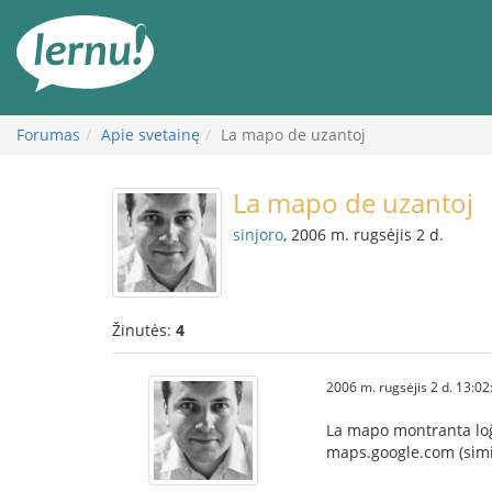
Į
turinį
Forumas
Apie svetainę
La mapo de uzantoj
La mapo de uzantoj
sinjoro
, 2006 m. rugsėjis 2 d.
Žinutės:
4
2006 m. rugsėjis 2 d. 13:02
La mapo montranta loĝ
maps.google.com (simil