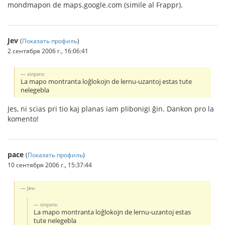
mondmapon de maps.google.com (simile al Frappr).
Jev
(
Показать профиль
)
2 сентября 2006 г., 16:06:41
sinjoro:
La mapo montranta loĝlokojn de lernu-uzantoj estas tute
nelegebla
Jes, ni scias pri tio kaj planas iam plibonigi ĝin. Dankon pro la
komento!
pace
(
Показать профиль
)
10 сентября 2006 г., 15:37:44
Jev:
sinjoro:
La mapo montranta loĝlokojn de lernu-uzantoj estas
tute nelegebla