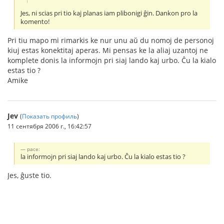
Jes, ni scias pri tio kaj planas iam plibonigi ĝin. Dankon pro la
komento!
Pri tiu mapo mi rimarkis ke nur unu aŭ du nomoj de personoj
kiuj estas konektitaj aperas. Mi pensas ke la aliaj uzantoj ne
komplete donis la informojn pri siaj lando kaj urbo. Ĉu la kialo
estas tio ?
Amike
Jev
(
Показать профиль
)
11 сентября 2006 г., 16:42:57
pace:
la informojn pri siaj lando kaj urbo. Ĉu la kialo estas tio ?
Jes, ĝuste tio.