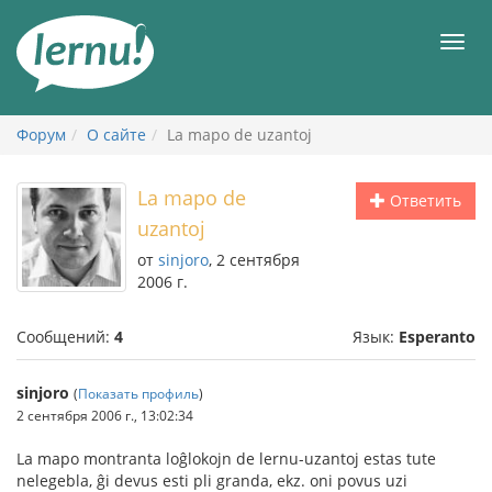
К
содержанию
Мен
Форум
О сайте
La mapo de uzantoj
La mapo de
Ответить
uzantoj
от
sinjoro
, 2 сентября
2006 г.
Сообщений:
4
Язык:
Esperanto
sinjoro
(
Показать профиль
)
2 сентября 2006 г., 13:02:34
La mapo montranta loĝlokojn de lernu-uzantoj estas tute
nelegebla, ĝi devus esti pli granda, ekz. oni povus uzi