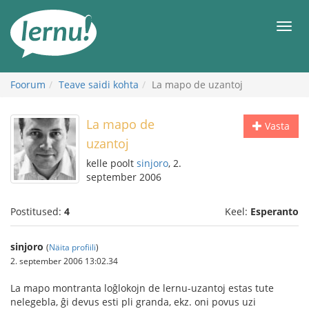
Sisu
juurde
Men
Foorum
Teave saidi kohta
La mapo de uzantoj
La mapo de
Vasta
uzantoj
kelle poolt
sinjoro
, 2.
september 2006
Postitused:
4
Keel:
Esperanto
sinjoro
(
Näita profiili
)
2. september 2006 13:02.34
La mapo montranta loĝlokojn de lernu-uzantoj estas tute
nelegebla, ĝi devus esti pli granda, ekz. oni povus uzi