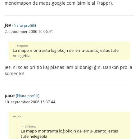
mondmapon de maps.google.com (simile al Frappr).
Jev
(
Näita profiili
)
2. september 2006 16:06.41
sinjoro:
La mapo montranta loĝlokojn de lernu-uzantoj estas tute
nelegebla
Jes, ni scias pri tio kaj planas iam plibonigi ĝin. Dankon pro la
komento!
pace
(
Näita profiili
)
10. september 2006 15:37.44
Jev:
sinjoro:
La mapo montranta loĝlokojn de lernu-uzantoj estas
tute nelegebla