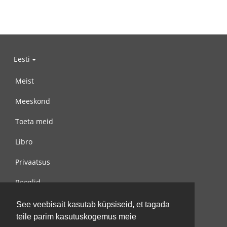
Eesti
Meist
Meeskond
Toeta meid
Libro
Privaatsus
Reeglid
Võta meiega ühendust
See veebisait kasutab küpsiseid, et tagada
teile parim kasutuskogemus meie