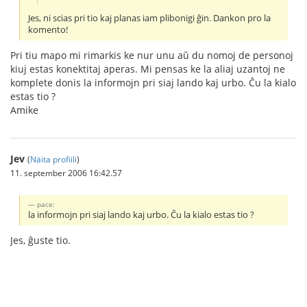
Jes, ni scias pri tio kaj planas iam plibonigi ĝin. Dankon pro la
komento!
Pri tiu mapo mi rimarkis ke nur unu aŭ du nomoj de personoj
kiuj estas konektitaj aperas. Mi pensas ke la aliaj uzantoj ne
komplete donis la informojn pri siaj lando kaj urbo. Ĉu la kialo
estas tio ?
Amike
Jev
(
Näita profiili
)
11. september 2006 16:42.57
pace:
la informojn pri siaj lando kaj urbo. Ĉu la kialo estas tio ?
Jes, ĝuste tio.