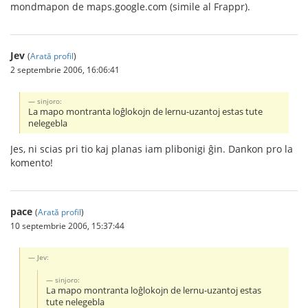
mondmapon de maps.google.com (simile al Frappr).
Jev
(
Arată profil
)
2 septembrie 2006, 16:06:41
sinjoro:
La mapo montranta loĝlokojn de lernu-uzantoj estas tute
nelegebla
Jes, ni scias pri tio kaj planas iam plibonigi ĝin. Dankon pro la
komento!
pace
(
Arată profil
)
10 septembrie 2006, 15:37:44
Jev:
sinjoro:
La mapo montranta loĝlokojn de lernu-uzantoj estas
tute nelegebla