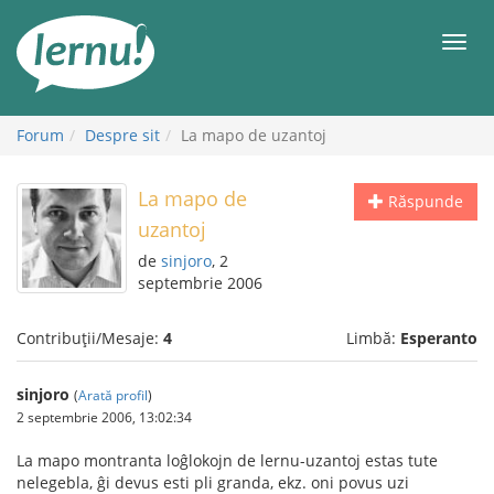
Mergi
la
Meni
conținut
Forum
Despre sit
La mapo de uzantoj
La mapo de
Răspunde
uzantoj
de
sinjoro
, 2
septembrie 2006
Contribuții/Mesaje:
4
Limbă:
Esperanto
sinjoro
(
Arată profil
)
2 septembrie 2006, 13:02:34
La mapo montranta loĝlokojn de lernu-uzantoj estas tute
nelegebla, ĝi devus esti pli granda, ekz. oni povus uzi