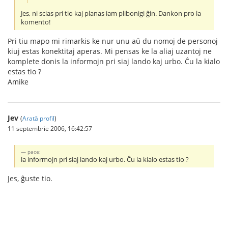
Jes, ni scias pri tio kaj planas iam plibonigi ĝin. Dankon pro la
komento!
Pri tiu mapo mi rimarkis ke nur unu aŭ du nomoj de personoj
kiuj estas konektitaj aperas. Mi pensas ke la aliaj uzantoj ne
komplete donis la informojn pri siaj lando kaj urbo. Ĉu la kialo
estas tio ?
Amike
Jev
(
Arată profil
)
11 septembrie 2006, 16:42:57
pace:
la informojn pri siaj lando kaj urbo. Ĉu la kialo estas tio ?
Jes, ĝuste tio.