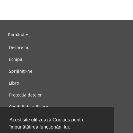
Română
Despre noi
Echipă
Sprijiniți-ne
Libro
Protecția datelor
Condiții de utilizare
Mesaj către noi
Acest site utilizează Cookies pentru
îmbunătățirea funcționării lui.