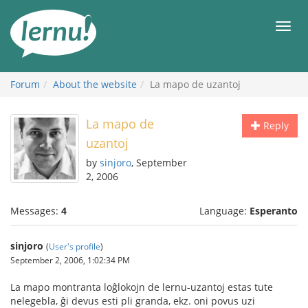
Skip
to
Men
the
content
Forum
About the website
La mapo de uzantoj
La mapo de
Reply
uzantoj
by
sinjoro
, September
2, 2006
Messages:
4
Language:
Esperanto
sinjoro
(
User's profile
)
September 2, 2006, 1:02:34 PM
La mapo montranta loĝlokojn de lernu-uzantoj estas tute
nelegebla, ĝi devus esti pli granda, ekz. oni povus uzi