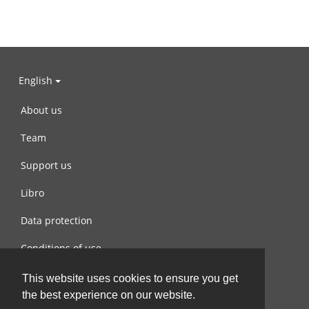
English
About us
Team
Support us
Libro
Data protection
Conditions of use
Contact us
This website uses cookies to ensure you get
the best experience on our website.