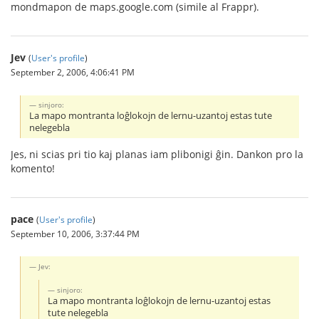
mondmapon de maps.google.com (simile al Frappr).
Jev
(
User's profile
)
September 2, 2006, 4:06:41 PM
sinjoro:
La mapo montranta loĝlokojn de lernu-uzantoj estas tute
nelegebla
Jes, ni scias pri tio kaj planas iam plibonigi ĝin. Dankon pro la
komento!
pace
(
User's profile
)
September 10, 2006, 3:37:44 PM
Jev:
sinjoro:
La mapo montranta loĝlokojn de lernu-uzantoj estas
tute nelegebla