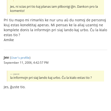
Jes, ni scias pri tio kaj planas iam plibonigi ĝin. Dankon pro la
komento!
Pri tiu mapo mi rimarkis ke nur unu aŭ du nomoj de personoj
kiuj estas konektitaj aperas. Mi pensas ke la aliaj uzantoj ne
komplete donis la informojn pri siaj lando kaj urbo. Ĉu la kialo
estas tio ?
Amike
Jev
(
User's profile
)
September 11, 2006, 4:42:57 PM
pace:
la informojn pri siaj lando kaj urbo. Ĉu la kialo estas tio ?
Jes, ĝuste tio.