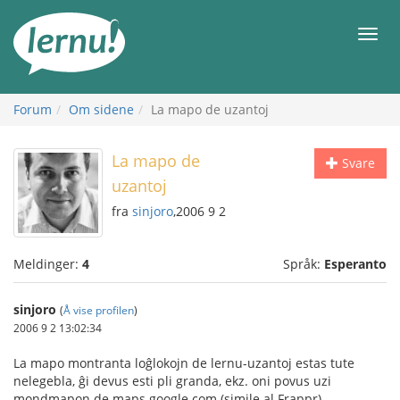
Til
innholdet
Meny
Forum
Om sidene
La mapo de uzantoj
La mapo de
Svare
uzantoj
fra
sinjoro
,2006 9 2
Meldinger:
4
Språk:
Esperanto
sinjoro
(
Å vise profilen
)
2006 9 2 13:02:34
La mapo montranta loĝlokojn de lernu-uzantoj estas tute
nelegebla, ĝi devus esti pli granda, ekz. oni povus uzi
mondmapon de maps.google.com (simile al Frappr).