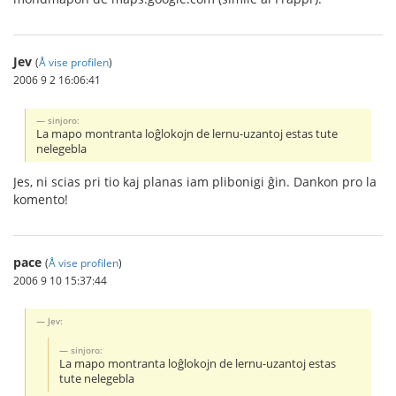
Jev
(
Å vise profilen
)
2006 9 2 16:06:41
sinjoro:
La mapo montranta loĝlokojn de lernu-uzantoj estas tute
nelegebla
Jes, ni scias pri tio kaj planas iam plibonigi ĝin. Dankon pro la
komento!
pace
(
Å vise profilen
)
2006 9 10 15:37:44
Jev:
sinjoro:
La mapo montranta loĝlokojn de lernu-uzantoj estas
tute nelegebla