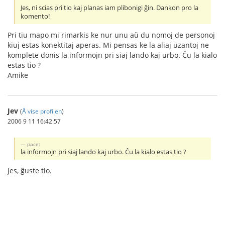
Jes, ni scias pri tio kaj planas iam plibonigi ĝin. Dankon pro la
komento!
Pri tiu mapo mi rimarkis ke nur unu aŭ du nomoj de personoj
kiuj estas konektitaj aperas. Mi pensas ke la aliaj uzantoj ne
komplete donis la informojn pri siaj lando kaj urbo. Ĉu la kialo
estas tio ?
Amike
Jev
(
Å vise profilen
)
2006 9 11 16:42:57
pace:
la informojn pri siaj lando kaj urbo. Ĉu la kialo estas tio ?
Jes, ĝuste tio.