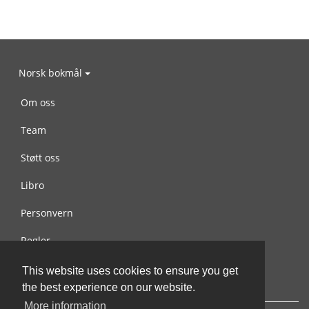
Norsk bokmål
Om oss
Team
Støtt oss
Libro
Personvern
Regler
Kontakt oss
This website uses cookies to ensure you get
the best experience on our website.
More information