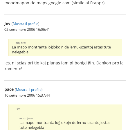
mondmapon de maps.google.com (simile al Frappr).
Jev
(
Mostra il profilo
)
02 settembre 2006 16:06:41
sinjoro:
La mapo montranta loĝlokojn de lernu-uzantoj estas tute
nelegebla
Jes, ni scias pri tio kaj planas iam plibonigi ĝin. Dankon pro la
komento!
pace
(
Mostra il profilo
)
10 settembre 2006 15:37:44
Jev:
sinjoro:
La mapo montranta loĝlokojn de lernu-uzantoj estas
tute nelegebla