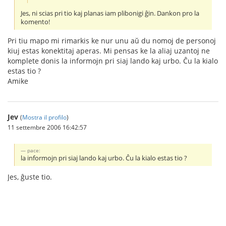
Jes, ni scias pri tio kaj planas iam plibonigi ĝin. Dankon pro la
komento!
Pri tiu mapo mi rimarkis ke nur unu aŭ du nomoj de personoj
kiuj estas konektitaj aperas. Mi pensas ke la aliaj uzantoj ne
komplete donis la informojn pri siaj lando kaj urbo. Ĉu la kialo
estas tio ?
Amike
Jev
(
Mostra il profilo
)
11 settembre 2006 16:42:57
pace:
la informojn pri siaj lando kaj urbo. Ĉu la kialo estas tio ?
Jes, ĝuste tio.