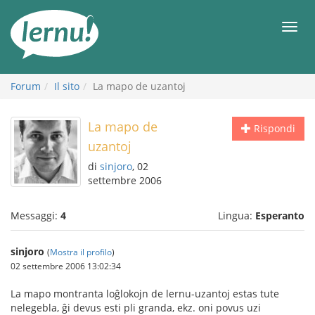
Vai
all’indice
Men
Forum
Il sito
La mapo de uzantoj
La mapo de
Rispondi
uzantoj
di
sinjoro
, 02
settembre 2006
Messaggi:
4
Lingua:
Esperanto
sinjoro
(
Mostra il profilo
)
02 settembre 2006 13:02:34
La mapo montranta loĝlokojn de lernu-uzantoj estas tute
nelegebla, ĝi devus esti pli granda, ekz. oni povus uzi