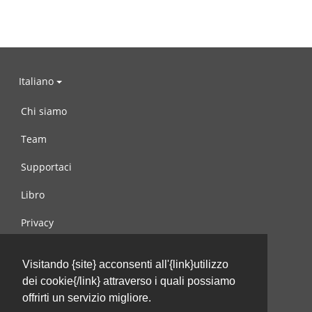
Italiano
Chi siamo
Team
Supportaci
Libro
Privacy
Condizioni d’uso
Visitando {site} acconsenti all'{link}utilizzo
Contattaci
dei cookie{/link} attraverso i quali possiamo
offrirti un servizio migliore.