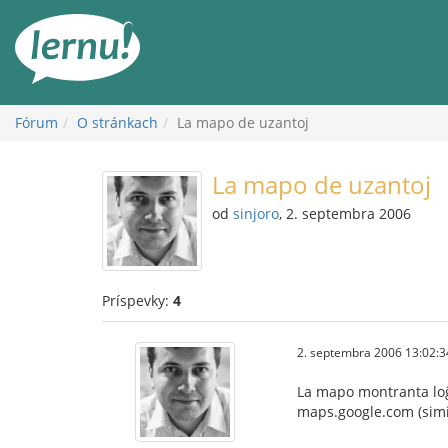
Späť
na
obsah
Fórum
O stránkach
La mapo de uzantoj
La mapo de uzantoj
od
sinjoro
, 2. septembra 2006
Príspevky:
4
2. septembra 2006 13:02:3
La mapo montranta loĝ
maps.google.com (simil