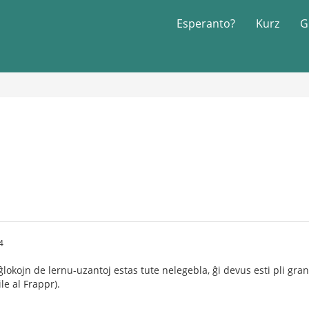
Esperanto?
Kurz
G
4
lokojn de lernu-uzantoj estas tute nelegebla, ĝi devus esti pli gr
e al Frappr).