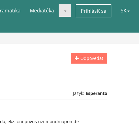
ramatika
Mediatéka
SK
Prihlásiť sa
Odpovedať
Jazyk:
Esperanto
anda, ekz. oni povus uzi mondmapon de