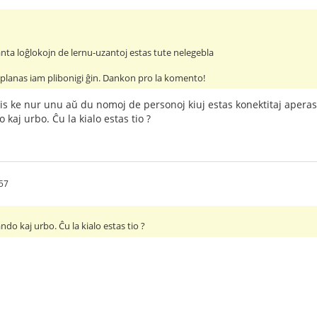
ta loĝlokojn de lernu-uzantoj estas tute nelegebla
kaj planas iam plibonigi ĝin. Dankon pro la komento!
is ke nur unu aŭ du nomoj de personoj kiuj estas konektitaj aperas.
 kaj urbo. Ĉu la kialo estas tio ?
57
ando kaj urbo. Ĉu la kialo estas tio ?