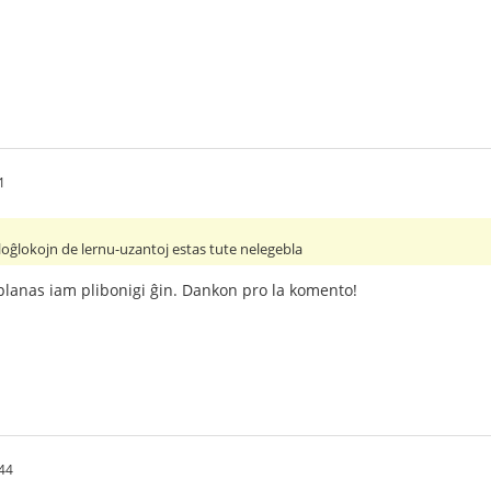
1
ĝlokojn de lernu-uzantoj estas tute nelegebla
aj planas iam plibonigi ĝin. Dankon pro la komento!
44