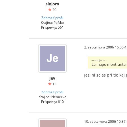
sinjoro
20
Zobraziť profil
Krajina: Poľsko
Príspevky: 561
2. septembra 2006 16:06:4
sinjoro:
La mapo montranta lo
Jes, ni scias pri tio k
Jev
13
Zobraziť profil
Krajina: Nemecko
Príspevky: 610
10. septembra 2006 15:37: