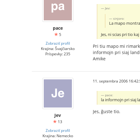
Jev:
sinjoro:
La mapo montran
pace
Jes, ni scias pri tio 
5
Zobraziť profil
Pri tiu mapo mi rimark
Krajina: Švajčiarsko
informojn pri siaj lando
Príspevky: 235
Amike
11. septembra 2006 16:42:
pace:
la informojn pri siaj l
Jes, ĝuste tio.
Jev
13
Zobraziť profil
Krajina: Nemecko