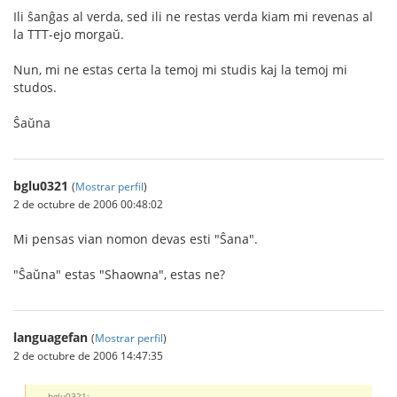
Ili ŝanĝas al verda, sed ili ne restas verda kiam mi revenas al
la TTT-ejo morgaŭ.
Nun, mi ne estas certa la temoj mi studis kaj la temoj mi
studos.
Ŝaŭna
bglu0321
(
Mostrar perfil
)
2 de octubre de 2006 00:48:02
Mi pensas vian nomon devas esti "Ŝana".
"Ŝaŭna" estas "Shaowna", estas ne?
languagefan
(
Mostrar perfil
)
2 de octubre de 2006 14:47:35
bglu0321: