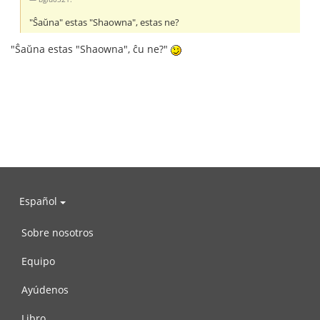
"Ŝaŭna" estas "Shaowna", estas ne?
"Ŝaŭna estas "Shaowna", ĉu ne?"
Español
Sobre nosotros
Equipo
Ayúdenos
Libro