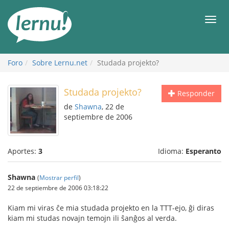
Contenido
Men
Foro
Sobre Lernu.net
Studada projekto?
Studada projekto?
Responder
de
Shawna
, 22 de
septiembre de 2006
Aportes:
3
Idioma:
Esperanto
Shawna
(
Mostrar perfil
)
22 de septiembre de 2006 03:18:22
Kiam mi viras ĉe mia studada projekto en la TTT-ejo, ĝi diras
kiam mi studas novajn temojn ili ŝanĝos al verda.