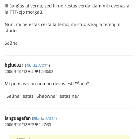
Ili ŝanĝas al verda, sed ili ne restas verda kiam mi revenas al
la TTT-ejo morgaŭ.
Nun, mi ne estas certa la temoj mi studis kaj la temoj mi
studos.
Ŝaŭna
bglu0321
(
顯示個人資料
)
2006年10月2日上午12:48:02
Mi pensas vian nomon devas esti "Ŝana".
"Ŝaŭna" estas "Shaowna", estas ne?
languagefan
(
顯示個人資料
)
2006年10月2日下午2:47:35
bglu0321: