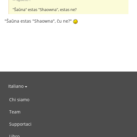
"Ŝaŭna" estas "Shaowna", estas ne?
"Ŝaŭna estas "Shaowna", ĉu ne?"
Italiano
Chi siamo
Team
Supportaci
Libro