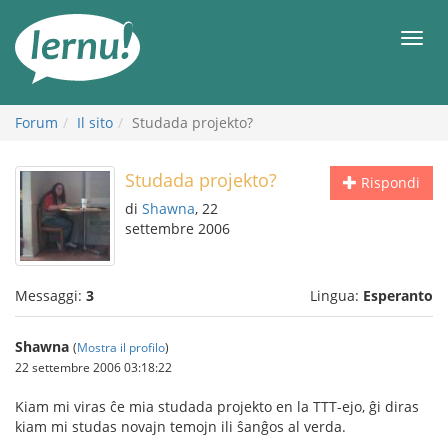
Vai
all’indice
Men
Forum
Il sito
Studada projekto?
Studada projekto?
Rispondi
di
Shawna
, 22
settembre 2006
Messaggi:
3
Lingua:
Esperanto
Shawna
(
Mostra il profilo
)
22 settembre 2006 03:18:22
Kiam mi viras ĉe mia studada projekto en la TTT-ejo, ĝi diras
kiam mi studas novajn temojn ili ŝanĝos al verda.