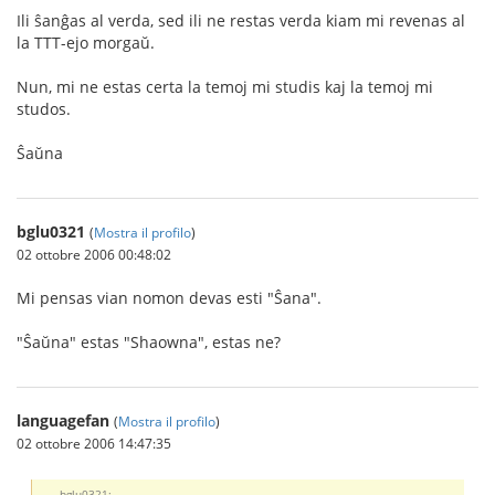
Ili ŝanĝas al verda, sed ili ne restas verda kiam mi revenas al
la TTT-ejo morgaŭ.
Nun, mi ne estas certa la temoj mi studis kaj la temoj mi
studos.
Ŝaŭna
bglu0321
(
Mostra il profilo
)
02 ottobre 2006 00:48:02
Mi pensas vian nomon devas esti "Ŝana".
"Ŝaŭna" estas "Shaowna", estas ne?
languagefan
(
Mostra il profilo
)
02 ottobre 2006 14:47:35
bglu0321: