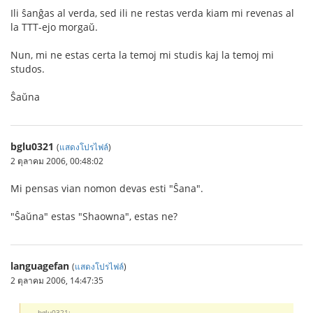
Ili ŝanĝas al verda, sed ili ne restas verda kiam mi revenas al
la TTT-ejo morgaŭ.
Nun, mi ne estas certa la temoj mi studis kaj la temoj mi
studos.
Ŝaŭna
bglu0321
(
แสดงโปรไฟล์
)
2 ตุลาคม 2006, 00:48:02
Mi pensas vian nomon devas esti "Ŝana".
"Ŝaŭna" estas "Shaowna", estas ne?
languagefan
(
แสดงโปรไฟล์
)
2 ตุลาคม 2006, 14:47:35
bglu0321: