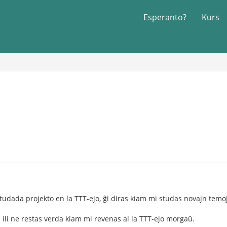
Esperanto?
Kurs
tudada projekto en la TTT-ejo, ĝi diras kiam mi studas novajn temoj
d ili ne restas verda kiam mi revenas al la TTT-ejo morgaŭ.