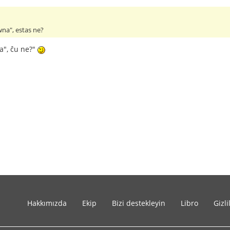
na", estas ne?
a", ĉu ne?"
Hakkımızda
Ekip
Bizi destekleyin
Libro
Gizli