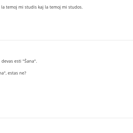
 la temoj mi studis kaj la temoj mi studos.
devas esti "Ŝana".
a", estas ne?