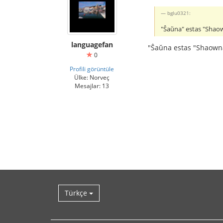
bglu0321:
"Ŝaŭna" estas "Shaow
languagefan
"Ŝaŭna estas "Shaown
0
Profili görüntüle
Ülke: Norveç
Mesajlar: 13
Türkçe