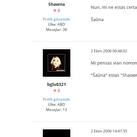
Shawna
Nun, mi ne estas certa
0
Profili görüntüle
Ŝaŭna
Ülke: ABD
Mesajlar: 38
2 Ekim 2006 00:48:02
Mi pensas vian nomon 
"Ŝaŭna" estas "Shaown
bglu0321
0
Profili görüntüle
Ülke: ABD
Mesajlar: 13
2 Ekim 2006 14:47:35