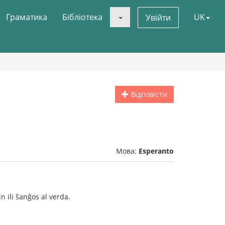
Граматика
Бібліотека
UK
Увійти
Відповісти
Мова:
Esperanto
n ili ŝanĝos al verda.