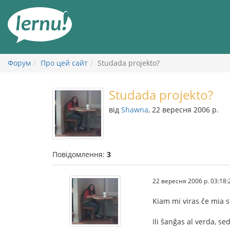
До
змісту
Форум
Про цей сайт
Studada projekto?
Studada projekto?
від
Shawna
, 22 вересня 2006 р.
Повідомлення:
3
22 вересня 2006 р. 03:18:
Kiam mi viras ĉe mia s
Ili ŝanĝas al verda, se