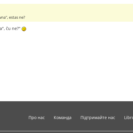
na", estas ne?
a", ĉu ne?"
Про нас
Команда
Підтримайте нас
Libr