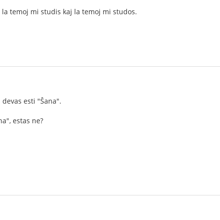
 la temoj mi studis kaj la temoj mi studos.
devas esti "Ŝana".
a", estas ne?