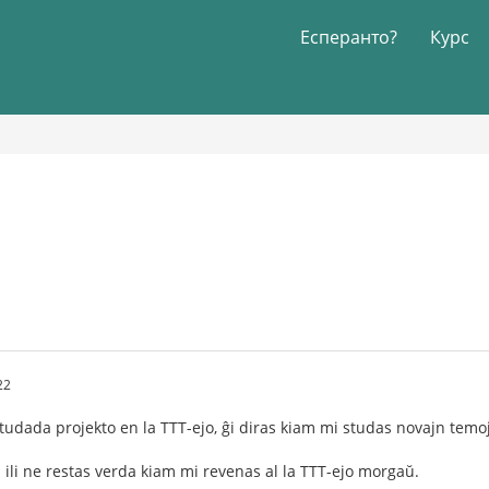
Есперанто?
Курс
22
tudada projekto en la TTT-ejo, ĝi diras kiam mi studas novajn temoj
d ili ne restas verda kiam mi revenas al la TTT-ejo morgaŭ.