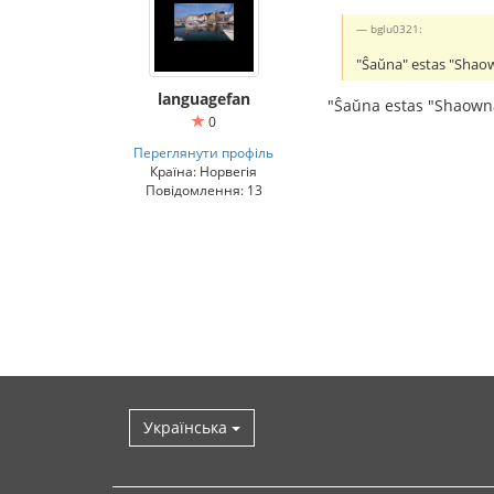
bglu0321:
"Ŝaŭna" estas "Shaow
languagefan
"Ŝaŭna estas "Shaown
0
Переглянути профіль
Країна: Норвегія
Повідомлення: 13
Українська