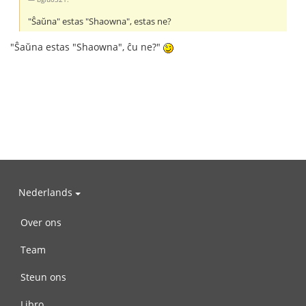
"Ŝaŭna" estas "Shaowna", estas ne?
"Ŝaŭna estas "Shaowna", ĉu ne?"
Nederlands
Over ons
Team
Steun ons
Libro