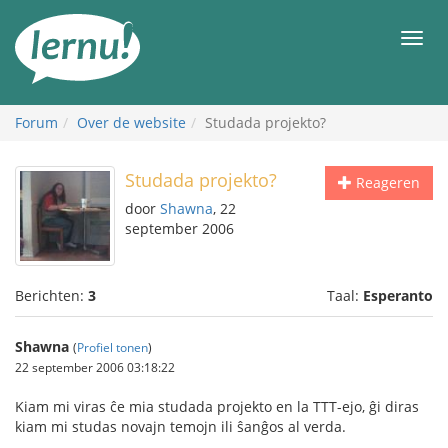
Naar
de
Men
inhoud
Forum
Over de website
Studada projekto?
Studada projekto?
Reageren
door
Shawna
, 22
september 2006
Berichten:
3
Taal:
Esperanto
Shawna
(
Profiel tonen
)
22 september 2006 03:18:22
Kiam mi viras ĉe mia studada projekto en la TTT-ejo, ĝi diras
kiam mi studas novajn temojn ili ŝanĝos al verda.