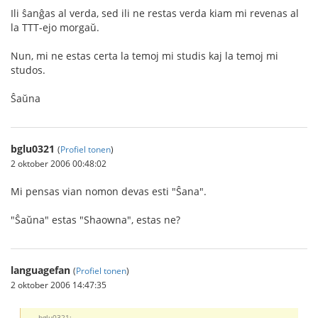
Ili ŝanĝas al verda, sed ili ne restas verda kiam mi revenas al
la TTT-ejo morgaŭ.
Nun, mi ne estas certa la temoj mi studis kaj la temoj mi
studos.
Ŝaŭna
bglu0321
(
Profiel tonen
)
2 oktober 2006 00:48:02
Mi pensas vian nomon devas esti "Ŝana".
"Ŝaŭna" estas "Shaowna", estas ne?
languagefan
(
Profiel tonen
)
2 oktober 2006 14:47:35
bglu0321: