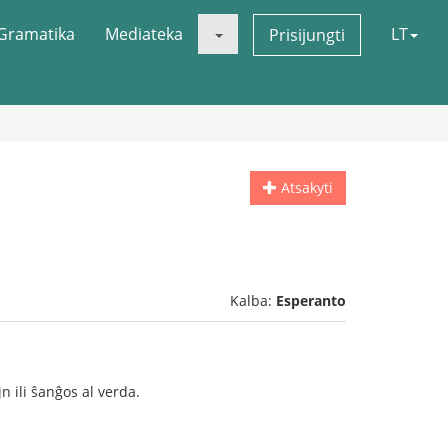
Gramatika
Mediateka
LT
Prisijungti
Atsakyti
Kalba:
Esperanto
n ili ŝanĝos al verda.