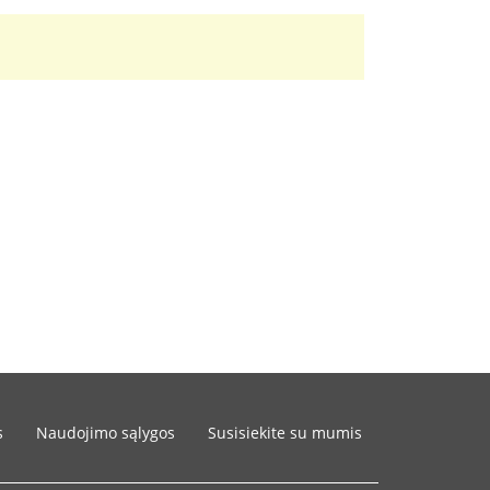
s
Naudojimo sąlygos
Susisiekite su mumis