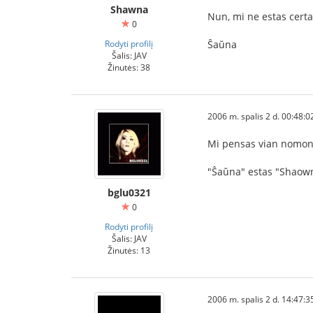
Shawna
Nun, mi ne estas certa
0
Rodyti profilį
Ŝaŭna
Šalis: JAV
Žinutės: 38
2006 m. spalis 2 d. 00:48:0
Mi pensas vian nomon 
"Ŝaŭna" estas "Shaown
bglu0321
0
Rodyti profilį
Šalis: JAV
Žinutės: 13
2006 m. spalis 2 d. 14:47:3