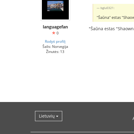
bglu0321:
"Ŝaŭna" estas "Shaow
languagefan
"Ŝaŭna estas "Shaown
0
Rodyti profilį
Šalis: Norvegija
Žinutės: 13
Lietuvių