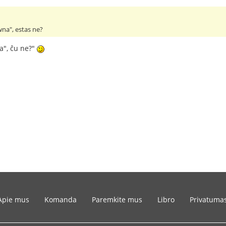
na", estas ne?
a", ĉu ne?"
Apie mus
Komanda
Paremkite mus
Libro
Privatuma