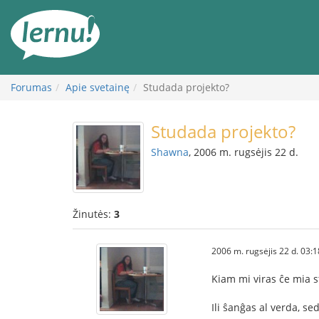
Į
turinį
Forumas
Apie svetainę
Studada projekto?
Studada projekto?
Shawna
, 2006 m. rugsėjis 22 d.
Žinutės:
3
2006 m. rugsėjis 22 d. 03:1
Kiam mi viras ĉe mia s
Ili ŝanĝas al verda, se