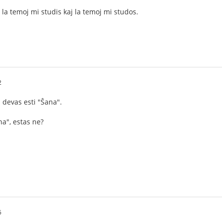
 la temoj mi studis kaj la temoj mi studos.
2
devas esti "Ŝana".
a", estas ne?
5