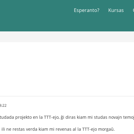
Esperanto?
Kursas
8:22
tudada projekto en la TTT-ejo, ĝi diras kiam mi studas novajn temoj
d ili ne restas verda kiam mi revenas al la TTT-ejo morgaŭ.