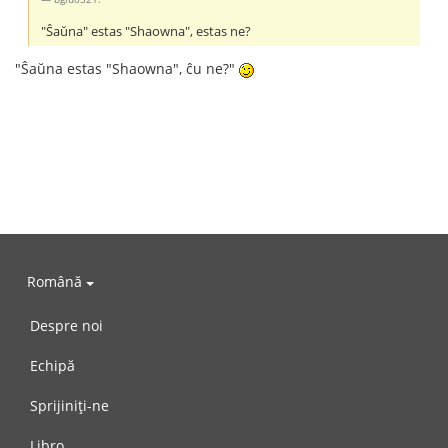
"Ŝaŭna" estas "Shaowna", estas ne?
"Ŝaŭna estas "Shaowna", ĉu ne?"
Română
Despre noi
Echipă
Sprijiniți-ne
Libro