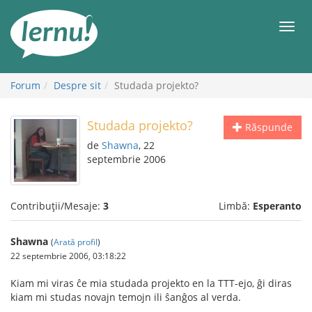
Mergi
la
Meni
conținut
Forum
Despre sit
Studada projekto?
Studada projekto?
Răspunde
de
Shawna
, 22
septembrie 2006
Contribuții/Mesaje:
3
Limbă:
Esperanto
Shawna
(
Arată profil
)
22 septembrie 2006, 03:18:22
Kiam mi viras ĉe mia studada projekto en la TTT-ejo, ĝi diras
kiam mi studas novajn temojn ili ŝanĝos al verda.