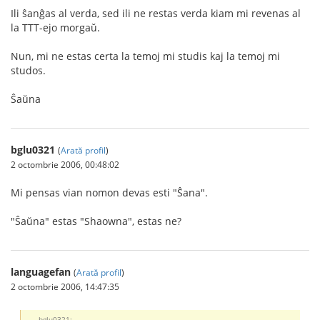
Ili ŝanĝas al verda, sed ili ne restas verda kiam mi revenas al
la TTT-ejo morgaŭ.
Nun, mi ne estas certa la temoj mi studis kaj la temoj mi
studos.
Ŝaŭna
bglu0321
(
Arată profil
)
2 octombrie 2006, 00:48:02
Mi pensas vian nomon devas esti "Ŝana".
"Ŝaŭna" estas "Shaowna", estas ne?
languagefan
(
Arată profil
)
2 octombrie 2006, 14:47:35
bglu0321: