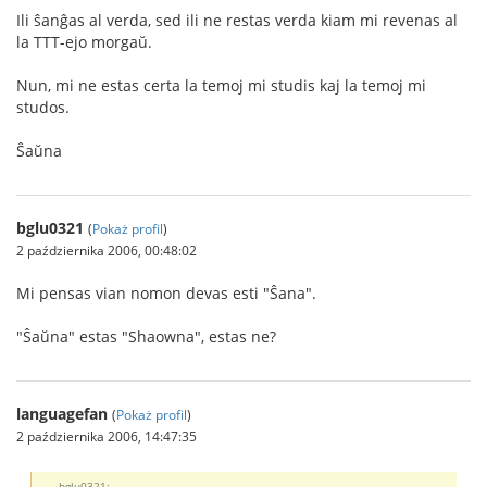
Ili ŝanĝas al verda, sed ili ne restas verda kiam mi revenas al
la TTT-ejo morgaŭ.
Nun, mi ne estas certa la temoj mi studis kaj la temoj mi
studos.
Ŝaŭna
bglu0321
(
Pokaż profil
)
2 października 2006, 00:48:02
Mi pensas vian nomon devas esti "Ŝana".
"Ŝaŭna" estas "Shaowna", estas ne?
languagefan
(
Pokaż profil
)
2 października 2006, 14:47:35
bglu0321: