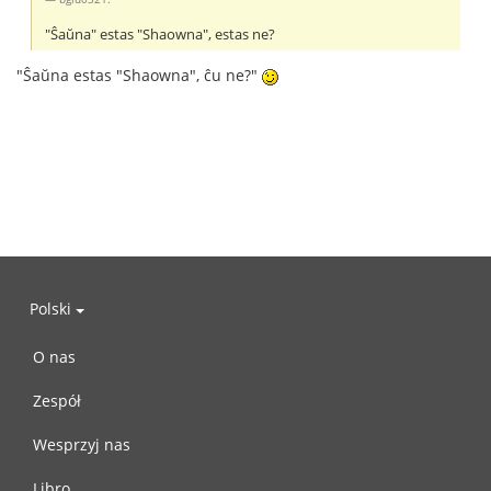
"Ŝaŭna" estas "Shaowna", estas ne?
"Ŝaŭna estas "Shaowna", ĉu ne?"
Polski
O nas
Zespół
Wesprzyj nas
Libro