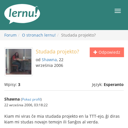
Więcej
Men
Forum
O stronach lernu!
Studada projekto?
Studada projekto?
Odpowiedz
od
Shawna
, 22
września 2006
Wpisy:
3
Język:
Esperanto
Shawna
(
Pokaż profil
)
22 września 2006, 03:18:22
Kiam mi viras ĉe mia studada projekto en la TTT-ejo, ĝi diras
kiam mi studas novajn temojn ili ŝanĝos al verda.