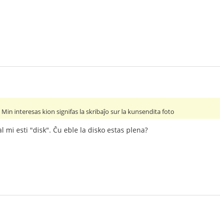
 Min interesas kion signifas la skribaĵo sur la kunsendita foto
l mi esti "disk". Ĉu eble la disko estas plena?