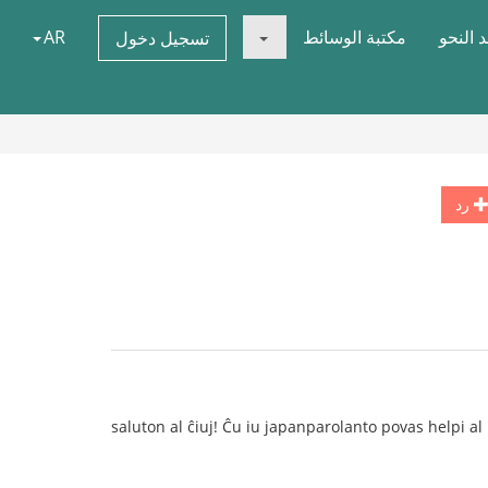
 النحو
مكتبة الوسائط
AR
تسجيل دخول
رد
saluton al ĉiuj! Ĉu iu japanparolanto povas helpi al 