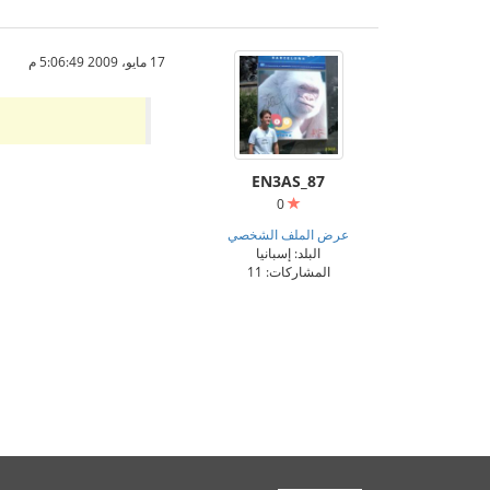
17 مايو، 2009 5:06:49 م
EN3AS_87
0
عرض الملف الشخصي
البلد: إسبانيا
المشاركات: 11