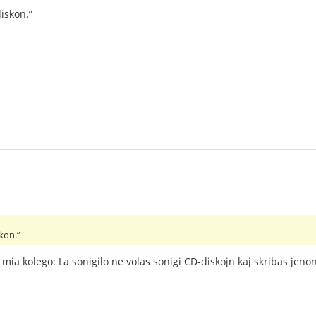
diskon.”
skon.”
mia kolego: La sonigilo ne volas sonigi CD-diskojn kaj skribas jenon