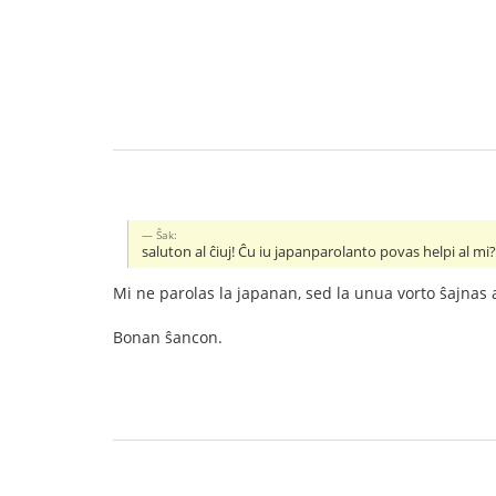
Ŝak:
saluton al ĉiuj! Ĉu iu japanparolanto povas helpi al mi?
Mi ne parolas la japanan, sed la unua vorto ŝajnas a
Bonan ŝancon.