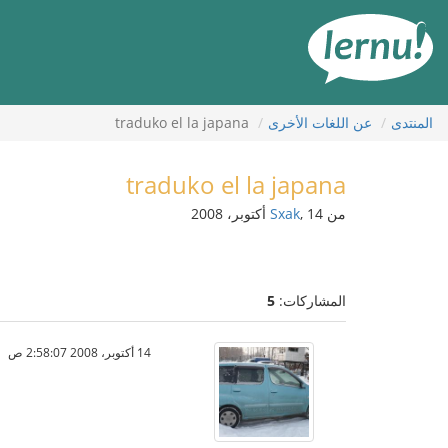
لى
لمحتويات
المنتدى
عن اللغات الأخرى
traduko el la japana
traduko el la japana
من
, 14 أكتوبر، 2008
Sxak
المشاركات:
5
14 أكتوبر، 2008 2:58:07 ص