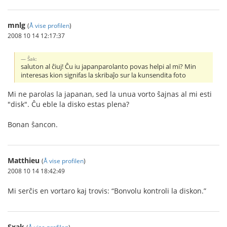
mnlg
(
Å vise profilen
)
2008 10 14 12:17:37
Ŝak:
saluton al ĉiuj! Ĉu iu japanparolanto povas helpi al mi? Min
interesas kion signifas la skribaĵo sur la kunsendita foto
Mi ne parolas la japanan, sed la unua vorto ŝajnas al mi esti
"disk". Ĉu eble la disko estas plena?
Bonan ŝancon.
Matthieu
(
Å vise profilen
)
2008 10 14 18:42:49
Mi serĉis en vortaro kaj trovis: “Bonvolu kontroli la diskon.”
Sxak
(
Å vise profilen
)