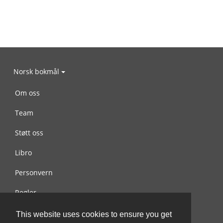
Norsk bokmål
Om oss
Team
Støtt oss
Libro
Personvern
Regler
Kontakt oss
This website uses cookies to ensure you get