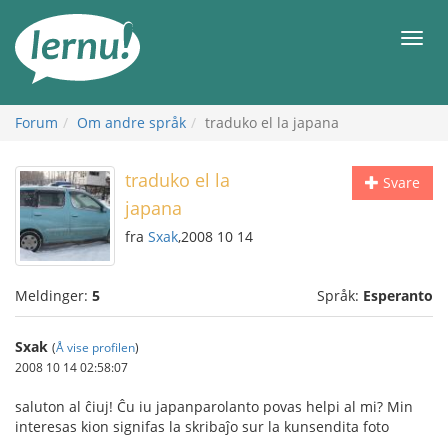
Til
innholdet
Meny
Forum
Om andre språk
traduko el la japana
traduko el la
Svare
japana
fra
Sxak
,2008 10 14
Meldinger:
5
Språk:
Esperanto
Sxak
(
Å vise profilen
)
2008 10 14 02:58:07
saluton al ĉiuj! Ĉu iu japanparolanto povas helpi al mi? Min
interesas kion signifas la skribaĵo sur la kunsendita foto