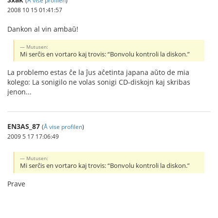
2008 10 15 01:41:57
Dankon al vin ambaŭ!
Mutusen:
Mi serĉis en vortaro kaj trovis: “Bonvolu kontroli la diskon.”
La problemo estas ĉe la ĵus aĉetinta japana aŭto de mia
kolego: La sonigilo ne volas sonigi CD-diskojn kaj skribas
jenon...
EN3AS_87
(
Å vise profilen
)
2009 5 17 17:06:49
Mutusen:
Mi serĉis en vortaro kaj trovis: “Bonvolu kontroli la diskon.”
Prave