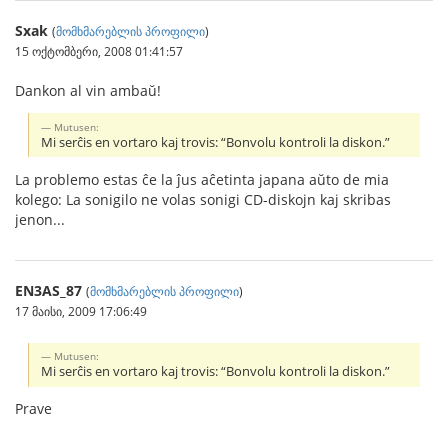
Sxak
(
მომხმარებლის პროფილი
)
15 ოქტომბერი, 2008 01:41:57
Dankon al vin ambaŭ!
Mutusen:
Mi serĉis en vortaro kaj trovis: “Bonvolu kontroli la diskon.”
La problemo estas ĉe la ĵus aĉetinta japana aŭto de mia
kolego: La sonigilo ne volas sonigi CD-diskojn kaj skribas
jenon...
EN3AS_87
(
მომხმარებლის პროფილი
)
17 მაისი, 2009 17:06:49
Mutusen:
Mi serĉis en vortaro kaj trovis: “Bonvolu kontroli la diskon.”
Prave