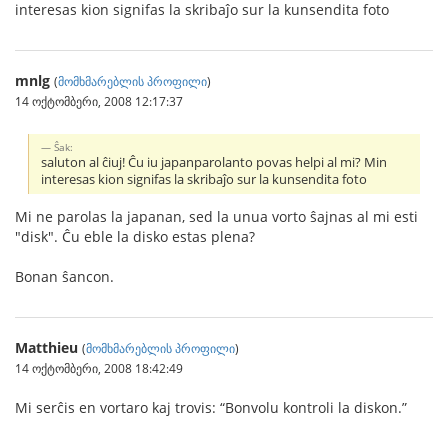
interesas kion signifas la skribaĵo sur la kunsendita foto
mnlg
(
მომხმარებლის პროფილი
)
14 ოქტომბერი, 2008 12:17:37
Ŝak:
saluton al ĉiuj! Ĉu iu japanparolanto povas helpi al mi? Min
interesas kion signifas la skribaĵo sur la kunsendita foto
Mi ne parolas la japanan, sed la unua vorto ŝajnas al mi esti
"disk". Ĉu eble la disko estas plena?
Bonan ŝancon.
Matthieu
(
მომხმარებლის პროფილი
)
14 ოქტომბერი, 2008 18:42:49
Mi serĉis en vortaro kaj trovis: “Bonvolu kontroli la diskon.”