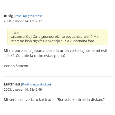
mnlg
(
Profil megtekintése
)
2008. október 14. 12:17:37
Ŝak:
saluton al ĉiuj! Ĉu iu japanparolanto povas helpi al mi? Min
interesas kion signifas la skribaĵo sur la kunsendita foto
Mi ne parolas la japanan, sed la unua vorto ŝajnas al mi esti
"disk". Ĉu eble la disko estas plena?
Bonan ŝancon.
Matthieu
(
Profil megtekintése
)
2008. október 14. 18:42:49
Mi serĉis en vortaro kaj trovis: “Bonvolu kontroli la diskon.”