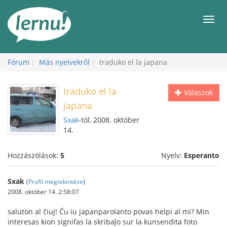
Tartalom
Men
Fórum
Más nyelvekről
traduko el la japana
traduko el la
Válaszok
japana
Sxak
-tól, 2008. október
14.
Hozzászólások:
5
Nyelv:
Esperanto
Sxak
(
Profil megtekintése
)
2008. október 14. 2:58:07
saluton al ĉiuj! Ĉu iu japanparolanto povas helpi al mi? Min
interesas kion signifas la skribaĵo sur la kunsendita foto