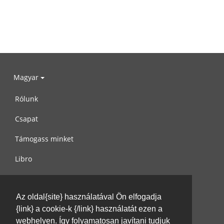
Magyar
Rólunk
Csapat
Támogass minket
Libro
Adatvédelem
Az oldal{site} használatával Ön elfogadja
Használati feltételek
{link} a cookie-k {/link} használatát ezen a
Írj nekünk
webhelyen. Így folyamatosan javítani tudjuk