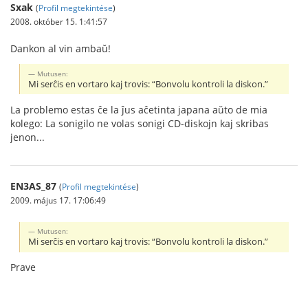
Sxak
(
Profil megtekintése
)
2008. október 15. 1:41:57
Dankon al vin ambaŭ!
Mutusen:
Mi serĉis en vortaro kaj trovis: “Bonvolu kontroli la diskon.”
La problemo estas ĉe la ĵus aĉetinta japana aŭto de mia
kolego: La sonigilo ne volas sonigi CD-diskojn kaj skribas
jenon...
EN3AS_87
(
Profil megtekintése
)
2009. május 17. 17:06:49
Mutusen:
Mi serĉis en vortaro kaj trovis: “Bonvolu kontroli la diskon.”
Prave