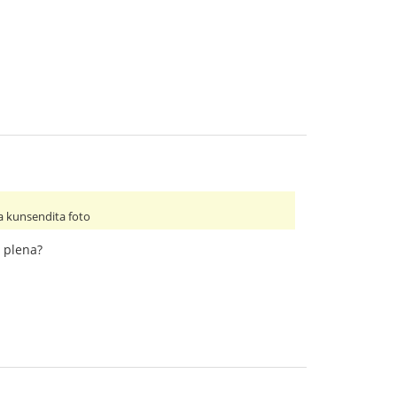
 la kunsendita foto
s plena?