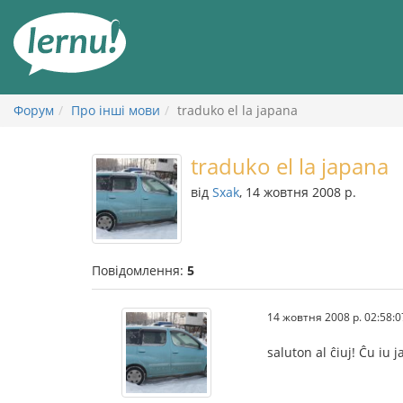
До
змісту
Форум
Про інші мови
traduko el la japana
traduko el la japana
від
Sxak
, 14 жовтня 2008 р.
Повідомлення:
5
14 жовтня 2008 р. 02:58:0
saluton al ĉiuj! Ĉu iu 