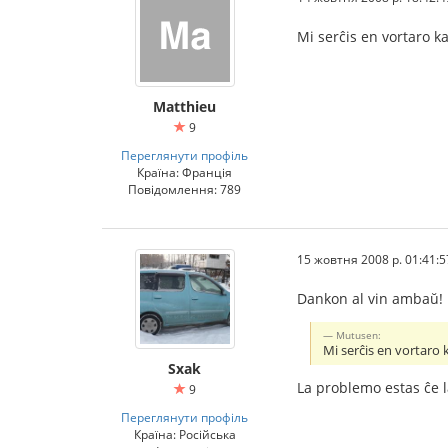
Mi serĉis en vortaro ka
Matthieu
9
Переглянути профіль
Країна: Франція
Повідомлення: 789
15 жовтня 2008 р. 01:41:5
Dankon al vin ambaŭ!
Mutusen:
Mi serĉis en vortaro k
Sxak
La problemo estas ĉe l
9
Переглянути профіль
Країна: Російська