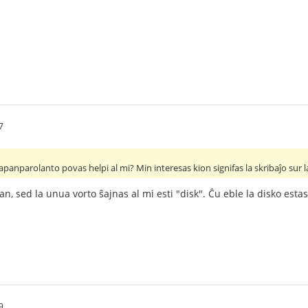
7
 japanparolanto povas helpi al mi? Min interesas kion signifas la skribaĵo sur
n, sed la unua vorto ŝajnas al mi esti "disk". Ĉu eble la disko esta
9