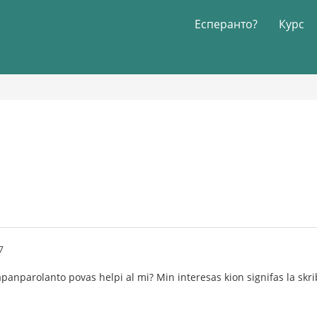
Есперанто?
Курс
7
japanparolanto povas helpi al mi? Min interesas kion signifas la skr