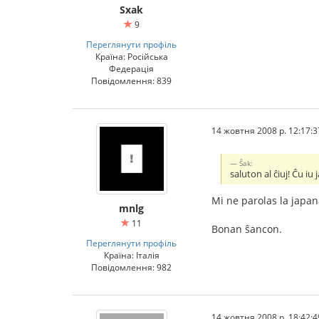
Sxak
9
Переглянути профіль
Країна: Російська
Федерація
Повідомлення: 839
14 жовтня 2008 р. 12:17:3
Ŝak:
saluton al ĉiuj! Ĉu iu
Mi ne parolas la japana
mnlg
11
Bonan ŝancon.
Переглянути профіль
Країна: Італія
Повідомлення: 982
14 жовтня 2008 р. 18:42:4