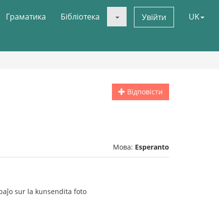
Граматика
Бібліотека
UK
Увійти
Відповісти
Мова:
Esperanto
ibaĵo sur la kunsendita foto