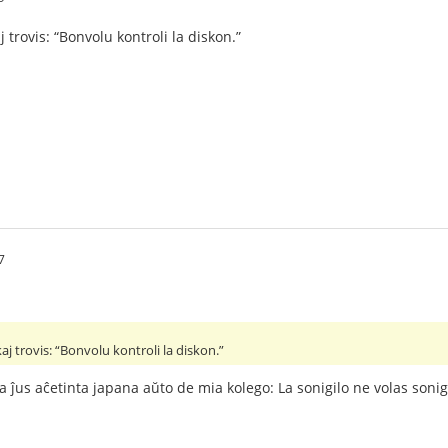
j trovis: “Bonvolu kontroli la diskon.”
7
aj trovis: “Bonvolu kontroli la diskon.”
a ĵus aĉetinta japana aŭto de mia kolego: La sonigilo ne volas sonigi