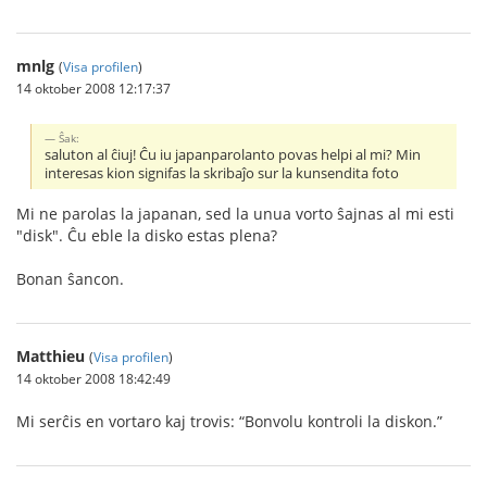
mnlg
(
Visa profilen
)
14 oktober 2008 12:17:37
Ŝak:
saluton al ĉiuj! Ĉu iu japanparolanto povas helpi al mi? Min
interesas kion signifas la skribaĵo sur la kunsendita foto
Mi ne parolas la japanan, sed la unua vorto ŝajnas al mi esti
"disk". Ĉu eble la disko estas plena?
Bonan ŝancon.
Matthieu
(
Visa profilen
)
14 oktober 2008 18:42:49
Mi serĉis en vortaro kaj trovis: “Bonvolu kontroli la diskon.”