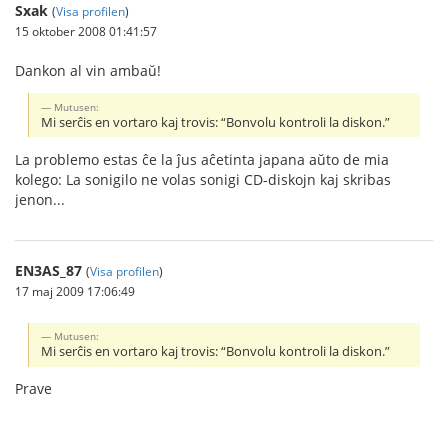
Sxak
(
Visa profilen
)
15 oktober 2008 01:41:57
Dankon al vin ambaŭ!
Mutusen:
Mi serĉis en vortaro kaj trovis: “Bonvolu kontroli la diskon.”
La problemo estas ĉe la ĵus aĉetinta japana aŭto de mia
kolego: La sonigilo ne volas sonigi CD-diskojn kaj skribas
jenon...
EN3AS_87
(
Visa profilen
)
17 maj 2009 17:06:49
Mutusen:
Mi serĉis en vortaro kaj trovis: “Bonvolu kontroli la diskon.”
Prave