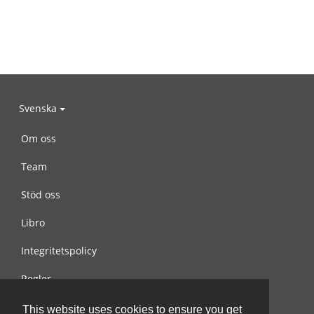
Svenska
Om oss
Team
Stöd oss
Libro
Integritetspolicy
Regler
Kontakta oss
This website uses cookies to ensure you get