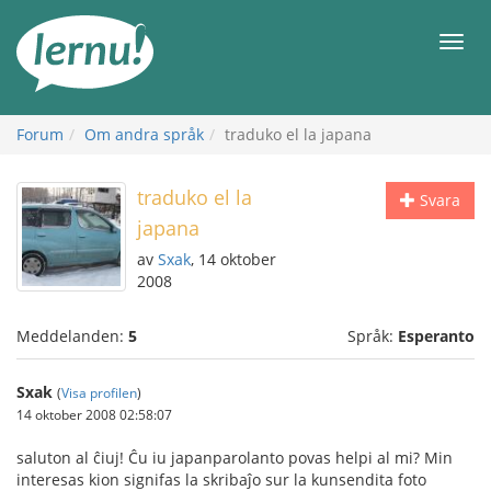
Till
sidans
Meny
innehåll
Forum
Om andra språk
traduko el la japana
traduko el la
Svara
japana
av
Sxak
, 14 oktober
2008
Meddelanden:
5
Språk:
Esperanto
Sxak
(
Visa profilen
)
14 oktober 2008 02:58:07
saluton al ĉiuj! Ĉu iu japanparolanto povas helpi al mi? Min
interesas kion signifas la skribaĵo sur la kunsendita foto