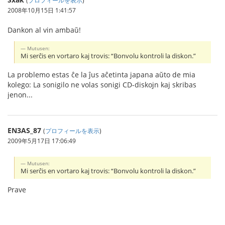
2008年10月15日 1:41:57
Dankon al vin ambaŭ!
Mutusen:
Mi serĉis en vortaro kaj trovis: “Bonvolu kontroli la diskon.”
La problemo estas ĉe la ĵus aĉetinta japana aŭto de mia
kolego: La sonigilo ne volas sonigi CD-diskojn kaj skribas
jenon...
EN3AS_87
(
プロフィールを表示
)
2009年5月17日 17:06:49
Mutusen:
Mi serĉis en vortaro kaj trovis: “Bonvolu kontroli la diskon.”
Prave