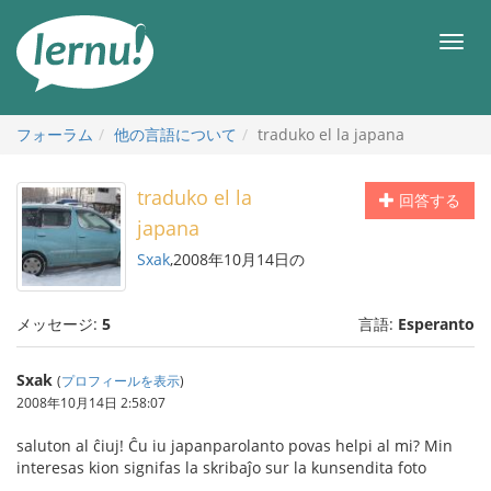
目
次
メ
へ
ニ
ュ
ー
フォーラム
他の言語について
traduko el la japana
traduko el la
回答する
japana
Sxak
,2008年10月14日の
メッセージ:
5
言語:
Esperanto
Sxak
(
プロフィールを表示
)
2008年10月14日 2:58:07
saluton al ĉiuj! Ĉu iu japanparolanto povas helpi al mi? Min
interesas kion signifas la skribaĵo sur la kunsendita foto