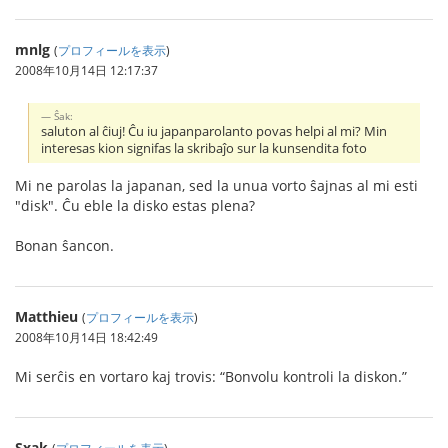
mnlg
(
プロフィールを表示
)
2008年10月14日 12:17:37
Ŝak:
saluton al ĉiuj! Ĉu iu japanparolanto povas helpi al mi? Min
interesas kion signifas la skribaĵo sur la kunsendita foto
Mi ne parolas la japanan, sed la unua vorto ŝajnas al mi esti
"disk". Ĉu eble la disko estas plena?
Bonan ŝancon.
Matthieu
(
プロフィールを表示
)
2008年10月14日 18:42:49
Mi serĉis en vortaro kaj trovis: “Bonvolu kontroli la diskon.”
Sxak
(
プロフィールを表示
)