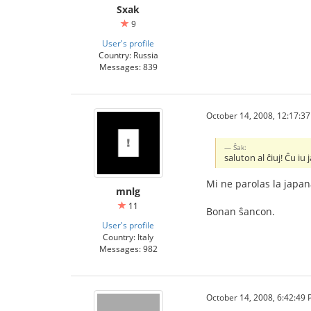
Sxak
9
User's profile
Country: Russia
Messages: 839
October 14, 2008, 12:17:3
Ŝak:
saluton al ĉiuj! Ĉu iu
Mi ne parolas la japana
mnlg
11
Bonan ŝancon.
User's profile
Country: Italy
Messages: 982
October 14, 2008, 6:42:49