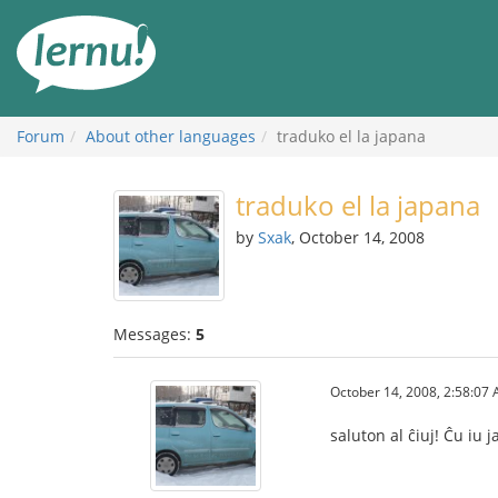
Skip
to
the
content
Forum
About other languages
traduko el la japana
traduko el la japana
by
Sxak
, October 14, 2008
Messages:
5
October 14, 2008, 2:58:07
saluton al ĉiuj! Ĉu iu 