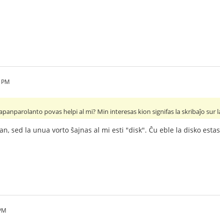
7 PM
 japanparolanto povas helpi al mi? Min interesas kion signifas la skribaĵo sur
n, sed la unua vorto ŝajnas al mi esti "disk". Ĉu eble la disko esta
 PM