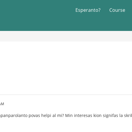
Esperanto?
Course
 AM
japanparolanto povas helpi al mi? Min interesas kion signifas la skr