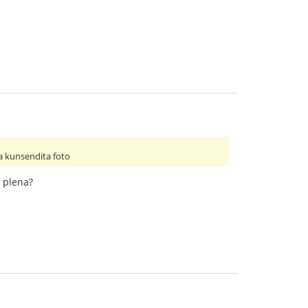
 la kunsendita foto
s plena?