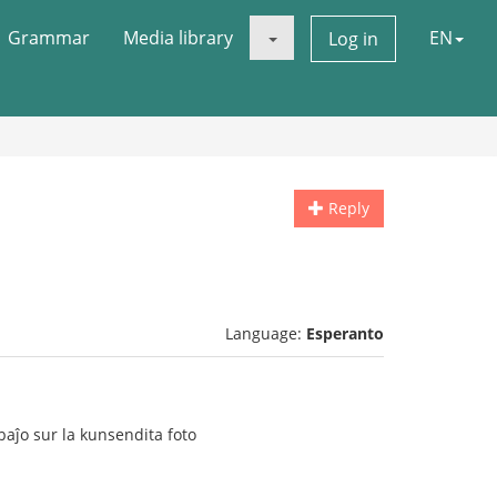
Grammar
Media library
EN
Log in
Reply
Language:
Esperanto
ibaĵo sur la kunsendita foto