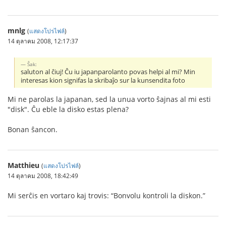
mnlg
(
แสดงโปรไฟล์
)
14 ตุลาคม 2008, 12:17:37
Ŝak:
saluton al ĉiuj! Ĉu iu japanparolanto povas helpi al mi? Min
interesas kion signifas la skribaĵo sur la kunsendita foto
Mi ne parolas la japanan, sed la unua vorto ŝajnas al mi esti
"disk". Ĉu eble la disko estas plena?
Bonan ŝancon.
Matthieu
(
แสดงโปรไฟล์
)
14 ตุลาคม 2008, 18:42:49
Mi serĉis en vortaro kaj trovis: “Bonvolu kontroli la diskon.”