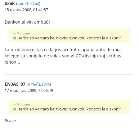
Sxak
(
แสดงโปรไฟล์
)
15 ตุลาคม 2008, 01:41:57
Dankon al vin ambaŭ!
Mutusen:
Mi serĉis en vortaro kaj trovis: “Bonvolu kontroli la diskon.”
La problemo estas ĉe la ĵus aĉetinta japana aŭto de mia
kolego: La sonigilo ne volas sonigi CD-diskojn kaj skribas
jenon...
EN3AS_87
(
แสดงโปรไฟล์
)
17 พฤษภาคม 2009, 17:06:49
Mutusen:
Mi serĉis en vortaro kaj trovis: “Bonvolu kontroli la diskon.”
Prave