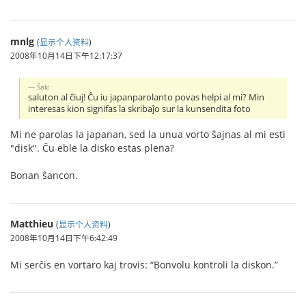
mnlg
(
显示个人资料
)
2008年10月14日下午12:17:37
Ŝak:
saluton al ĉiuj! Ĉu iu japanparolanto povas helpi al mi? Min
interesas kion signifas la skribaĵo sur la kunsendita foto
Mi ne parolas la japanan, sed la unua vorto ŝajnas al mi esti
"disk". Ĉu eble la disko estas plena?
Bonan ŝancon.
Matthieu
(
显示个人资料
)
2008年10月14日下午6:42:49
Mi serĉis en vortaro kaj trovis: “Bonvolu kontroli la diskon.”