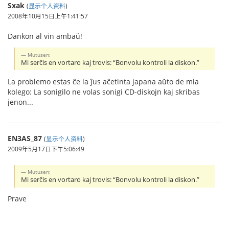
Sxak
(
显示个人资料
)
2008年10月15日上午1:41:57
Dankon al vin ambaŭ!
Mutusen:
Mi serĉis en vortaro kaj trovis: “Bonvolu kontroli la diskon.”
La problemo estas ĉe la ĵus aĉetinta japana aŭto de mia
kolego: La sonigilo ne volas sonigi CD-diskojn kaj skribas
jenon...
EN3AS_87
(
显示个人资料
)
2009年5月17日下午5:06:49
Mutusen:
Mi serĉis en vortaro kaj trovis: “Bonvolu kontroli la diskon.”
Prave