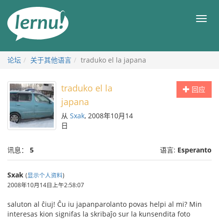
去
目
目
錄
录
頁
论坛
关于其他语言
traduko el la japana
traduko el la
回应
japana
从
Sxak
, 2008年10月14
日
讯息：
5
语言:
Esperanto
Sxak
(
显示个人资料
)
2008年10月14日上午2:58:07
saluton al ĉiuj! Ĉu iu japanparolanto povas helpi al mi? Min
interesas kion signifas la skribaĵo sur la kunsendita foto