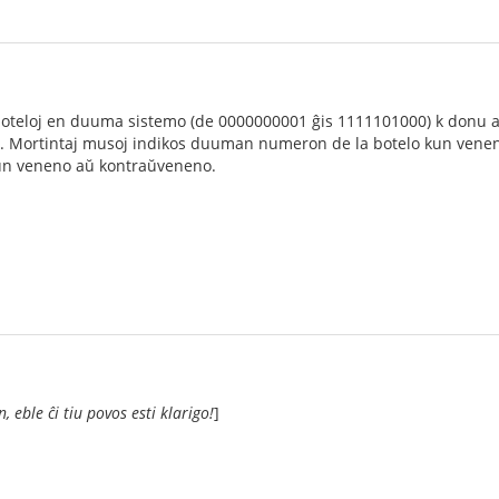
oteloj en duuma sistemo (de 0000000001 ĝis 1111101000) k donu a
as 1. Mortintaj musoj indikos duuman numeron de la botelo kun vene
 kun veneno aŭ kontraŭveneno.
 eble ĉi tiu povos esti klarigo!
]