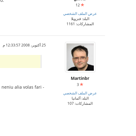
o.
12
عرض الملف الشخصي
البلد: فنزويلا
المشاركات: 1161
25 أكتوبر، 2008 12:33:57 م
Martinbr
3
neniu alia volas fari -
عرض الملف الشخصي
البلد: ألمانيا
المشاركات: 107