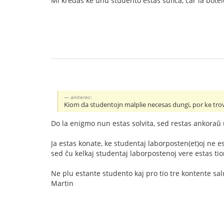
Mi kredas ke unu studento estas sufiĉa, ĉar la botelo
aniterec:
Kiom da studentojn malplie necesas dungi, por ke tro
Do la enigmo nun estas solvita, sed restas ankora
Ja estas konate, ke studentaj laborposten(et)oj ne es
sed ĉu kelkaj studentaj laborpostenoj vere estas ti
Ne plu estante studento kaj pro tio tre kontente sal
Martin