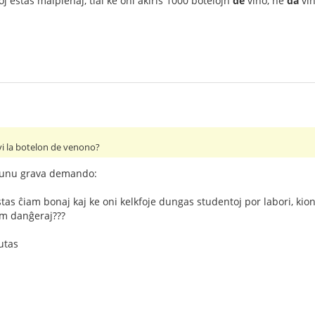
j estas malplenaj, tial ke oni akiris 1000 botelojn
de
vino, ne
da
vin
vi la botelon de venono?
ŭ unu grava demando:
tas ĉiam bonaj kaj ke oni kelkfoje dungas studentoj por labori, kion 
om danĝeraj???
utas