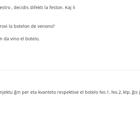
o , decidis difekti la feston. Kaj li
rovi la botelon de venono?
n da vino el botelo.
ektu ĝin per eta kvanteto respektive el botelo No.1, No.2, ktp, ĝis 