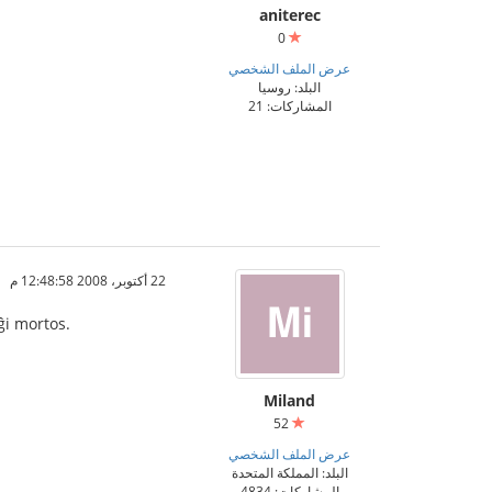
aniterec
0
عرض الملف الشخصي
البلد: روسيا
المشاركات: 21
22 أكتوبر، 2008 12:48:58 م
ĝi mortos.
Miland
52
عرض الملف الشخصي
البلد: المملكة المتحدة
المشاركات: 4834