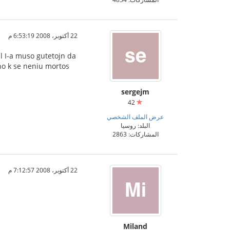
22 أكتوبر، 2008 6:53:19 م
l I-a muso gutetojn da
no k se neniu mortos
sergejm
42
عرض الملف الشخصي
البلد: روسيا
المشاركات: 2863
22 أكتوبر، 2008 7:12:57 م
Miland