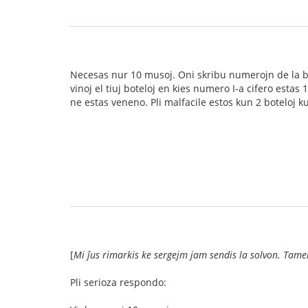
Necesas nur 10 musoj. Oni skribu numerojn de la b
vinoj el tiuj boteloj en kies numero I-a cifero est
ne estas veneno. Pli malfacile estos kun 2 boteloj
[
Mi ĵus rimarkis ke sergejm jam sendis la solvon. Tamen,
Pli serioza respondo: