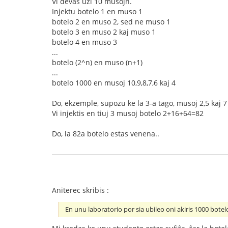
Vi devas uzi 10 musojn.
Injektu botelo 1 en muso 1
botelo 2 en muso 2, sed ne muso 1
botelo 3 en muso 2 kaj muso 1
botelo 4 en muso 3
...
botelo (2^n) en muso (n+1)
...
botelo 1000 en musoj 10,9,8,7,6 kaj 4
Do, ekzemple, supozu ke la 3-a tago, musoj 2,5 kaj 7
Vi injektis en tiuj 3 musoj botelo 2+16+64=82
Do, la 82a botelo estas venena..
Aniterec skribis :
En unu laboratorio por sia ubileo oni akiris 1000 botel