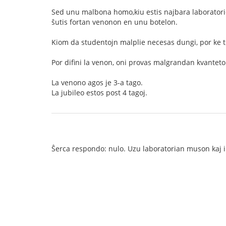
Sed unu malbona homo,kiu estis najbara laboratoriestr
ŝutis fortan venonon en unu botelon.
Kiom da studentojn malplie necesas dungi, por ke t
Por difini la venon, oni provas malgrandan kvanteto
La venono agos je 3-a tago.
La jubileo estos post 4 tagoj.
Ŝerca respondo: nulo. Uzu laboratorian muson kaj inj