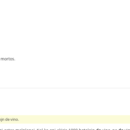
 mortos.
ojn de vino.