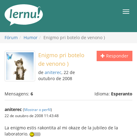
Ir
ao
Men
conteúdo
Fórum
Humor
Enigmo pri botelo de venono )
Enigmo pri botelo
Responder
de venono )
de
aniterec
, 22 de
outubro de 2008
Mensagens:
6
Idioma:
Esperanto
aniterec
(
Mostrar o perfil
)
22 de outubro de 2008 11:43:48
La enigmo estis rakontita al mi okaze de la jubileo de la
laboratorio.
)))))