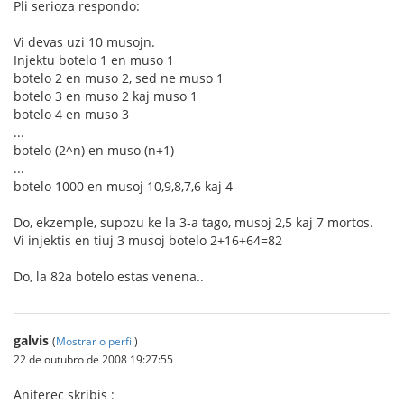
Pli serioza respondo:
Vi devas uzi 10 musojn.
Injektu botelo 1 en muso 1
botelo 2 en muso 2, sed ne muso 1
botelo 3 en muso 2 kaj muso 1
botelo 4 en muso 3
...
botelo (2^n) en muso (n+1)
...
botelo 1000 en musoj 10,9,8,7,6 kaj 4
Do, ekzemple, supozu ke la 3-a tago, musoj 2,5 kaj 7 mortos.
Vi injektis en tiuj 3 musoj botelo 2+16+64=82
Do, la 82a botelo estas venena..
galvis
(
Mostrar o perfil
)
22 de outubro de 2008 19:27:55
Aniterec skribis :