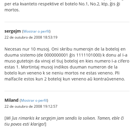
per eta kvanteto respektive el botelo No.1, No.2, ktp, ĝis ĝi
mortos.
sergejm
(
Mostrar o perfil
)
22 de outubro de 2008 18:53:19
Necesas nur 10 musoj. Oni skribu numerojn de la boteloj en
duuma sistemo (de 0000000001 ĝis 1111101000) k donu al I-a
muso gutetojn da vinoj el tiuj boteloj en kies numero I-a cifero
estas 1. Mortintaj musoj indikos duuman numeron de la
botelo kun veneno k se neniu mortos ne estas veneno. Pli
malfacile estos kun 2 boteloj kun veneno aŭ kontraŭveneno.
Miland
(
Mostrar o perfil
)
22 de outubro de 2008 19:12:57
[
Mi ĵus rimarkis ke sergejm jam sendis la solvon. Tamen, eble ĉi
tiu povos esti klarigo!
]