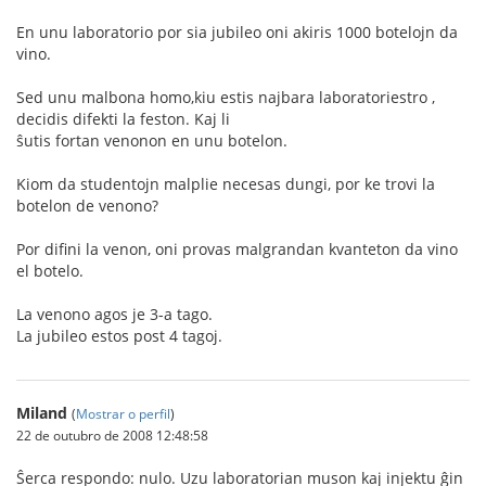
En unu laboratorio por sia jubileo oni akiris 1000 botelojn da
vino.
Sed unu malbona homo,kiu estis najbara laboratoriestro ,
decidis difekti la feston. Kaj li
ŝutis fortan venonon en unu botelon.
Kiom da studentojn malplie necesas dungi, por ke trovi la
botelon de venono?
Por difini la venon, oni provas malgrandan kvanteton da vino
el botelo.
La venono agos je 3-a tago.
La jubileo estos post 4 tagoj.
Miland
(
Mostrar o perfil
)
22 de outubro de 2008 12:48:58
Ŝerca respondo: nulo. Uzu laboratorian muson kaj injektu ĝin