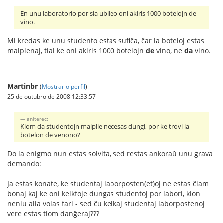
En unu laboratorio por sia ubileo oni akiris 1000 botelojn de
vino.
Mi kredas ke unu studento estas sufiĉa, ĉar la boteloj estas
malplenaj, tial ke oni akiris 1000 botelojn
de
vino, ne
da
vino.
Martinbr
(
Mostrar o perfil
)
25 de outubro de 2008 12:33:57
aniterec:
Kiom da studentojn malplie necesas dungi, por ke trovi la
botelon de venono?
Do la enigmo nun estas solvita, sed restas ankoraŭ unu grava
demando:
Ja estas konate, ke studentaj laborposten(et)oj ne estas ĉiam
bonaj kaj ke oni kelkfoje dungas studentoj por labori, kion
neniu alia volas fari - sed ĉu kelkaj studentaj laborpostenoj
vere estas tiom danĝeraj???