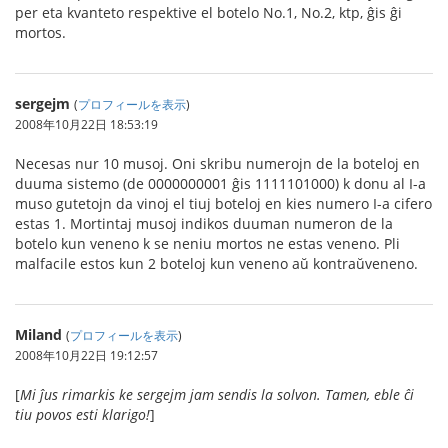
per eta kvanteto respektive el botelo No.1, No.2, ktp, ĝis ĝi
mortos.
sergejm
(
プロフィールを表示
)
2008年10月22日 18:53:19
Necesas nur 10 musoj. Oni skribu numerojn de la boteloj en
duuma sistemo (de 0000000001 ĝis 1111101000) k donu al I-a
muso gutetojn da vinoj el tiuj boteloj en kies numero I-a cifero
estas 1. Mortintaj musoj indikos duuman numeron de la
botelo kun veneno k se neniu mortos ne estas veneno. Pli
malfacile estos kun 2 boteloj kun veneno aŭ kontraŭveneno.
Miland
(
プロフィールを表示
)
2008年10月22日 19:12:57
[
Mi ĵus rimarkis ke sergejm jam sendis la solvon. Tamen, eble ĉi
tiu povos esti klarigo!
]