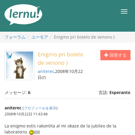
目
次
メ
へ
ニ
ュ
ー
フォーラム
ユーモア
Enigmo pri botelo de venono )
Enigmo pri botelo
回答する
de venono )
aniterec
,2008年10月22
日の
メッセージ:
6
言語:
Esperanto
aniterec
(
プロフィールを表示
)
2008年10月22日 11:43:48
La enigmo estis rakontita al mi okaze de la jubileo de la
laboratorio.
)))))