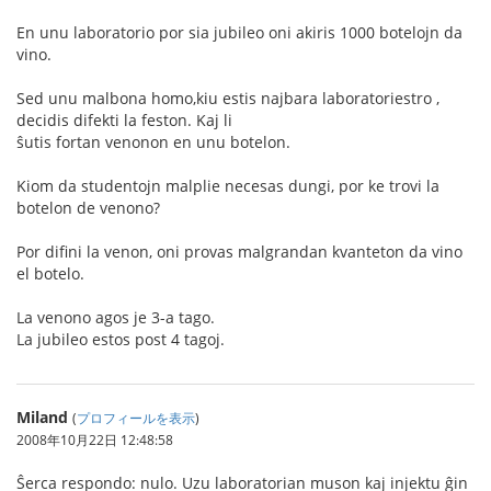
En unu laboratorio por sia jubileo oni akiris 1000 botelojn da
vino.
Sed unu malbona homo,kiu estis najbara laboratoriestro ,
decidis difekti la feston. Kaj li
ŝutis fortan venonon en unu botelon.
Kiom da studentojn malplie necesas dungi, por ke trovi la
botelon de venono?
Por difini la venon, oni provas malgrandan kvanteton da vino
el botelo.
La venono agos je 3-a tago.
La jubileo estos post 4 tagoj.
Miland
(
プロフィールを表示
)
2008年10月22日 12:48:58
Ŝerca respondo: nulo. Uzu laboratorian muson kaj injektu ĝin