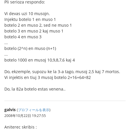
Pli serioza respondo:
Vi devas uzi 10 musojn.
Injektu botelo 1 en muso 1
botelo 2 en muso 2, sed ne muso 1
botelo 3 en muso 2 kaj muso 1
botelo 4 en muso 3
...
botelo (2^n) en muso (n+1)
...
botelo 1000 en musoj 10,9,8,7,6 kaj 4
Do, ekzemple, supozu ke la 3-a tago, musoj 2,5 kaj 7 mortos.
Vi injektis en tiuj 3 musoj botelo 2+16+64=82
Do, la 82a botelo estas venena..
galvis
(
プロフィールを表示
)
2008年10月22日 19:27:55
Aniterec skribis :