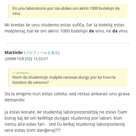
En unu laboratorio por sia ubileo oni akiris 1000 botelojn de
vino.
Mi kredas ke unu studento estas sufiĉa, ĉar la boteloj estas
malplenaj, tial ke oni akiris 1000 botelojn
de
vino, ne
da
vino.
Martinbr
(
プロフィールを表示
)
2008年10月25日 12:33:57
aniterec:
Kiom da studentojn malplie necesas dungi, por ke trovi la
botelon de venono?
Do la enigmo nun estas solvita, sed restas ankoraŭ unu grava
demando:
Ja estas konate, ke studentaj laborposten(et)oj ne estas ĉiam
bonaj kaj ke oni kelkfoje dungas studentoj por labori, kion
neniu alia volas fari - sed ĉu kelkaj studentaj laborpostenoj
vere estas tiom danĝeraj???