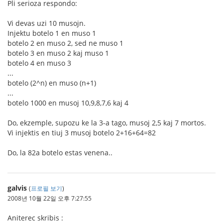
Pli serioza respondo:
Vi devas uzi 10 musojn.
Injektu botelo 1 en muso 1
botelo 2 en muso 2, sed ne muso 1
botelo 3 en muso 2 kaj muso 1
botelo 4 en muso 3
...
botelo (2^n) en muso (n+1)
...
botelo 1000 en musoj 10,9,8,7,6 kaj 4
Do, ekzemple, supozu ke la 3-a tago, musoj 2,5 kaj 7 mortos.
Vi injektis en tiuj 3 musoj botelo 2+16+64=82
Do, la 82a botelo estas venena..
galvis
(
프로필 보기
)
2008년 10월 22일 오후 7:27:55
Aniterec skribis :