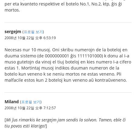
per eta kvanteto respektive el botelo No.1, No.2, ktp, ĝis ĝi
mortos.
sergejm
(
프로필 보기
)
2008년 10월 22일 오후 6:53:19
Necesas nur 10 musoj. Oni skribu numerojn de la boteloj en
duuma sistemo (de 0000000001 ĝis 1111101000) k donu al I-a
muso gutetojn da vinoj el tiuj boteloj en kies numero I-a cifero
estas 1. Mortintaj musoj indikos duuman numeron de la
botelo kun veneno k se neniu mortos ne estas veneno. Pli
malfacile estos kun 2 boteloj kun veneno aŭ kontraŭveneno.
Miland
(
프로필 보기
)
2008년 10월 22일 오후 7:12:57
[
Mi ĵus rimarkis ke sergejm jam sendis la solvon. Tamen, eble ĉi
tiu povos esti klarigo!
]