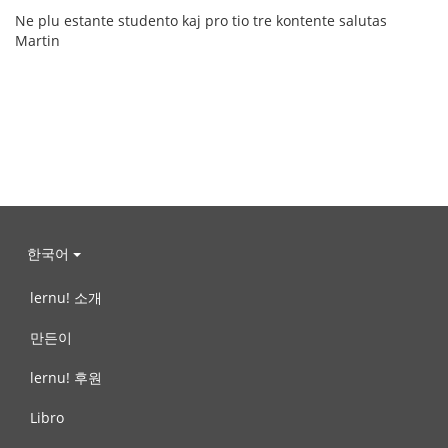
Ne plu estante studento kaj pro tio tre kontente salutas
Martin
한국어
lernu! 소개
만든이
lernu! 후원
Libro