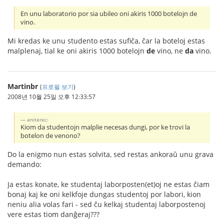
En unu laboratorio por sia ubileo oni akiris 1000 botelojn de
vino.
Mi kredas ke unu studento estas sufiĉa, ĉar la boteloj estas
malplenaj, tial ke oni akiris 1000 botelojn
de
vino, ne
da
vino.
Martinbr
(
프로필 보기
)
2008년 10월 25일 오후 12:33:57
aniterec:
Kiom da studentojn malplie necesas dungi, por ke trovi la
botelon de venono?
Do la enigmo nun estas solvita, sed restas ankoraŭ unu grava
demando:
Ja estas konate, ke studentaj laborposten(et)oj ne estas ĉiam
bonaj kaj ke oni kelkfoje dungas studentoj por labori, kion
neniu alia volas fari - sed ĉu kelkaj studentaj laborpostenoj
vere estas tiom danĝeraj???