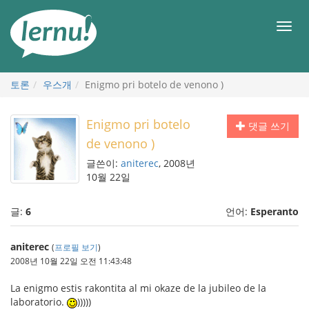
본
문
메
으
뉴
로
토론
우스개
Enigmo pri botelo de venono )
Enigmo pri botelo
댓글 쓰기
de venono )
글쓴이:
aniterec
, 2008년
10월 22일
글:
6
언어:
Esperanto
aniterec
(
프로필 보기
)
2008년 10월 22일 오전 11:43:48
La enigmo estis rakontita al mi okaze de la jubileo de la
laboratorio.
)))))