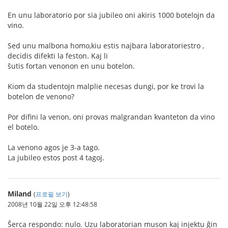
En unu laboratorio por sia jubileo oni akiris 1000 botelojn da
vino.
Sed unu malbona homo,kiu estis najbara laboratoriestro ,
decidis difekti la feston. Kaj li
ŝutis fortan venonon en unu botelon.
Kiom da studentojn malplie necesas dungi, por ke trovi la
botelon de venono?
Por difini la venon, oni provas malgrandan kvanteton da vino
el botelo.
La venono agos je 3-a tago.
La jubileo estos post 4 tagoj.
Miland
(
프로필 보기
)
2008년 10월 22일 오후 12:48:58
Ŝerca respondo: nulo. Uzu laboratorian muson kaj injektu ĝin