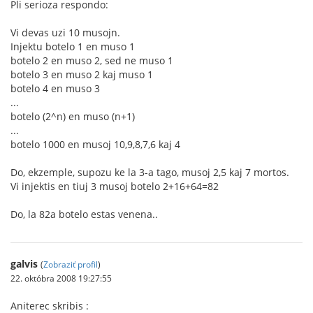
Pli serioza respondo:
Vi devas uzi 10 musojn.
Injektu botelo 1 en muso 1
botelo 2 en muso 2, sed ne muso 1
botelo 3 en muso 2 kaj muso 1
botelo 4 en muso 3
...
botelo (2^n) en muso (n+1)
...
botelo 1000 en musoj 10,9,8,7,6 kaj 4
Do, ekzemple, supozu ke la 3-a tago, musoj 2,5 kaj 7 mortos.
Vi injektis en tiuj 3 musoj botelo 2+16+64=82
Do, la 82a botelo estas venena..
galvis
(
Zobraziť profil
)
22. októbra 2008 19:27:55
Aniterec skribis :