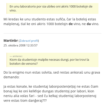
En unu laboratorio por sia ubileo oni akiris 1000 botelojn de
vino.
Mi kredas ke unu studento estas sufiĉa, ĉar la boteloj estas
malplenaj, tial ke oni akiris 1000 botelojn
de
vino, ne
da
vino.
Martinbr
(
Zobraziť profil
)
25. októbra 2008 12:33:57
aniterec:
Kiom da studentojn malplie necesas dungi, por ke trovi la
botelon de venono?
Do la enigmo nun estas solvita, sed restas ankoraŭ unu grava
demando:
Ja estas konate, ke studentaj laborposten(et)oj ne estas ĉiam
bonaj kaj ke oni kelkfoje dungas studentoj por labori, kion
neniu alia volas fari - sed ĉu kelkaj studentaj laborpostenoj
vere estas tiom danĝeraj???