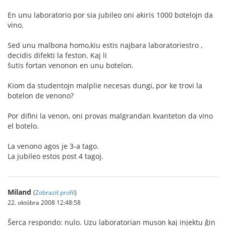
En unu laboratorio por sia jubileo oni akiris 1000 botelojn da
vino.
Sed unu malbona homo,kiu estis najbara laboratoriestro ,
decidis difekti la feston. Kaj li
ŝutis fortan venonon en unu botelon.
Kiom da studentojn malplie necesas dungi, por ke trovi la
botelon de venono?
Por difini la venon, oni provas malgrandan kvanteton da vino
el botelo.
La venono agos je 3-a tago.
La jubileo estos post 4 tagoj.
Miland
(
Zobraziť profil
)
22. októbra 2008 12:48:58
Ŝerca respondo: nulo. Uzu laboratorian muson kaj injektu ĝin