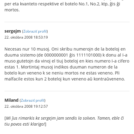
per eta kvanteto respektive el botelo No.1, No.2, ktp, ĝis ĝi
mortos.
sergejm
(
Zobraziť profil
)
22. októbra 2008 18:53:19
Necesas nur 10 musoj. Oni skribu numerojn de la boteloj en
duuma sistemo (de 0000000001 ĝis 1111101000) k donu al I-a
muso gutetojn da vinoj el tiuj boteloj en kies numero I-a cifero
estas 1. Mortintaj musoj indikos duuman numeron de la
botelo kun veneno k se neniu mortos ne estas veneno. Pli
malfacile estos kun 2 boteloj kun veneno aŭ kontraŭveneno.
Miland
(
Zobraziť profil
)
22. októbra 2008 19:12:57
[
Mi ĵus rimarkis ke sergejm jam sendis la solvon. Tamen, eble ĉi
tiu povos esti klarigo!
]