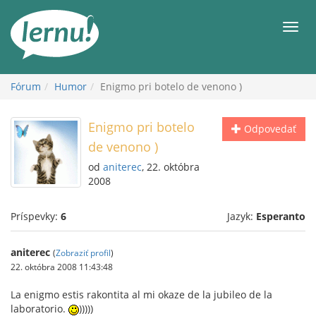
Späť
na
Men
obsah
Fórum
Humor
Enigmo pri botelo de venono )
Enigmo pri botelo
Odpovedať
de venono )
od
aniterec
, 22. októbra
2008
Príspevky:
6
Jazyk:
Esperanto
aniterec
(
Zobraziť profil
)
22. októbra 2008 11:43:48
La enigmo estis rakontita al mi okaze de la jubileo de la
laboratorio.
)))))