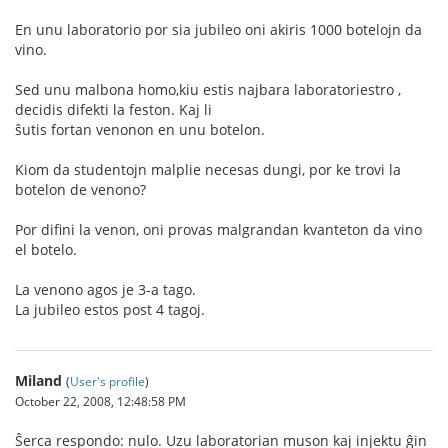
En unu laboratorio por sia jubileo oni akiris 1000 botelojn da
vino.
Sed unu malbona homo,kiu estis najbara laboratoriestro ,
decidis difekti la feston. Kaj li
ŝutis fortan venonon en unu botelon.
Kiom da studentojn malplie necesas dungi, por ke trovi la
botelon de venono?
Por difini la venon, oni provas malgrandan kvanteton da vino
el botelo.
La venono agos je 3-a tago.
La jubileo estos post 4 tagoj.
Miland
(
User's profile
)
October 22, 2008, 12:48:58 PM
Ŝerca respondo: nulo. Uzu laboratorian muson kaj injektu ĝin