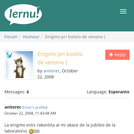
Skip
to
Men
the
content
Forum
Humour
Enigmo pri botelo de venono )
Enigmo pri botelo
Reply
de venono )
by
aniterec
, October
22, 2008
Messages:
6
Language:
Esperanto
aniterec
(
User's profile
)
October 22, 2008, 11:43:48 AM
La enigmo estis rakontita al mi okaze de la jubileo de la
laboratorio.
)))))