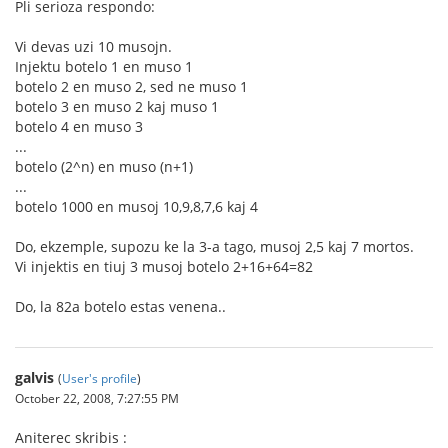
Pli serioza respondo:
Vi devas uzi 10 musojn.
Injektu botelo 1 en muso 1
botelo 2 en muso 2, sed ne muso 1
botelo 3 en muso 2 kaj muso 1
botelo 4 en muso 3
...
botelo (2^n) en muso (n+1)
...
botelo 1000 en musoj 10,9,8,7,6 kaj 4
Do, ekzemple, supozu ke la 3-a tago, musoj 2,5 kaj 7 mortos.
Vi injektis en tiuj 3 musoj botelo 2+16+64=82
Do, la 82a botelo estas venena..
galvis
(
User's profile
)
October 22, 2008, 7:27:55 PM
Aniterec skribis :