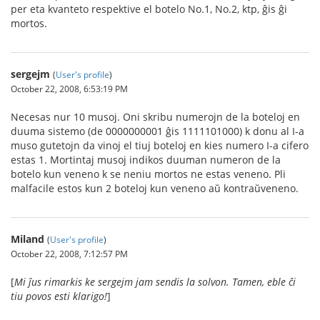
per eta kvanteto respektive el botelo No.1, No.2, ktp, ĝis ĝi
mortos.
sergejm
(
User's profile
)
October 22, 2008, 6:53:19 PM
Necesas nur 10 musoj. Oni skribu numerojn de la boteloj en
duuma sistemo (de 0000000001 ĝis 1111101000) k donu al I-a
muso gutetojn da vinoj el tiuj boteloj en kies numero I-a cifero
estas 1. Mortintaj musoj indikos duuman numeron de la
botelo kun veneno k se neniu mortos ne estas veneno. Pli
malfacile estos kun 2 boteloj kun veneno aŭ kontraŭveneno.
Miland
(
User's profile
)
October 22, 2008, 7:12:57 PM
[
Mi ĵus rimarkis ke sergejm jam sendis la solvon. Tamen, eble ĉi
tiu povos esti klarigo!
]