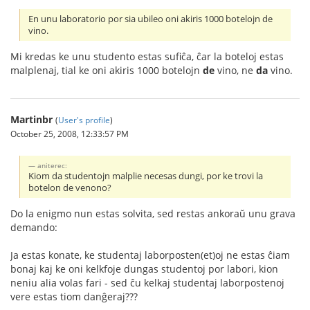
En unu laboratorio por sia ubileo oni akiris 1000 botelojn de
vino.
Mi kredas ke unu studento estas sufiĉa, ĉar la boteloj estas
malplenaj, tial ke oni akiris 1000 botelojn
de
vino, ne
da
vino.
Martinbr
(
User's profile
)
October 25, 2008, 12:33:57 PM
aniterec:
Kiom da studentojn malplie necesas dungi, por ke trovi la
botelon de venono?
Do la enigmo nun estas solvita, sed restas ankoraŭ unu grava
demando:
Ja estas konate, ke studentaj laborposten(et)oj ne estas ĉiam
bonaj kaj ke oni kelkfoje dungas studentoj por labori, kion
neniu alia volas fari - sed ĉu kelkaj studentaj laborpostenoj
vere estas tiom danĝeraj???