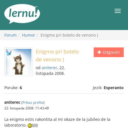
Sadržaj
Meni
Forum
Humor
Enigmo pri botelo de venono )
Enigmo pri botelo
Odgovori
de venono )
od
aniterec
, 22.
listopada 2008.
Poruke:
6
Jezik:
Esperanto
aniterec
(
Prikaz profila
)
22. listopada 2008. 11:43:48
La enigmo estis rakontita al mi okaze de la jubileo de la
laboratorio.
)))))