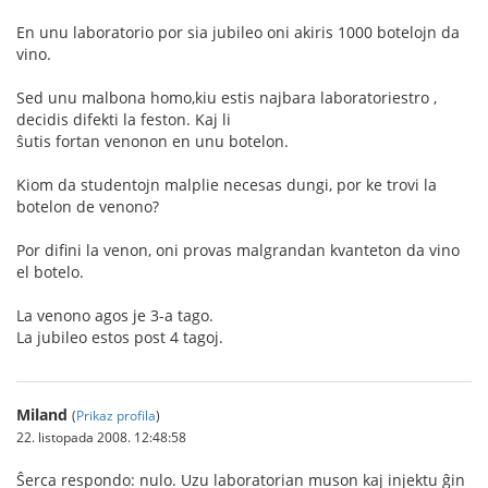
En unu laboratorio por sia jubileo oni akiris 1000 botelojn da
vino.
Sed unu malbona homo,kiu estis najbara laboratoriestro ,
decidis difekti la feston. Kaj li
ŝutis fortan venonon en unu botelon.
Kiom da studentojn malplie necesas dungi, por ke trovi la
botelon de venono?
Por difini la venon, oni provas malgrandan kvanteton da vino
el botelo.
La venono agos je 3-a tago.
La jubileo estos post 4 tagoj.
Miland
(
Prikaz profila
)
22. listopada 2008. 12:48:58
Ŝerca respondo: nulo. Uzu laboratorian muson kaj injektu ĝin