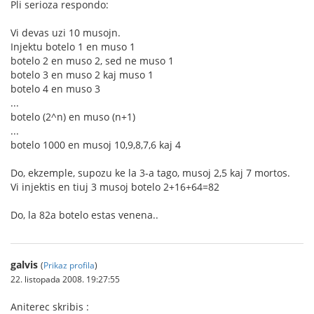
Pli serioza respondo:
Vi devas uzi 10 musojn.
Injektu botelo 1 en muso 1
botelo 2 en muso 2, sed ne muso 1
botelo 3 en muso 2 kaj muso 1
botelo 4 en muso 3
...
botelo (2^n) en muso (n+1)
...
botelo 1000 en musoj 10,9,8,7,6 kaj 4
Do, ekzemple, supozu ke la 3-a tago, musoj 2,5 kaj 7 mortos.
Vi injektis en tiuj 3 musoj botelo 2+16+64=82
Do, la 82a botelo estas venena..
galvis
(
Prikaz profila
)
22. listopada 2008. 19:27:55
Aniterec skribis :