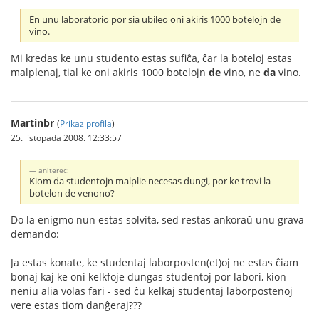
En unu laboratorio por sia ubileo oni akiris 1000 botelojn de
vino.
Mi kredas ke unu studento estas sufiĉa, ĉar la boteloj estas
malplenaj, tial ke oni akiris 1000 botelojn
de
vino, ne
da
vino.
Martinbr
(
Prikaz profila
)
25. listopada 2008. 12:33:57
aniterec:
Kiom da studentojn malplie necesas dungi, por ke trovi la
botelon de venono?
Do la enigmo nun estas solvita, sed restas ankoraŭ unu grava
demando:
Ja estas konate, ke studentaj laborposten(et)oj ne estas ĉiam
bonaj kaj ke oni kelkfoje dungas studentoj por labori, kion
neniu alia volas fari - sed ĉu kelkaj studentaj laborpostenoj
vere estas tiom danĝeraj???