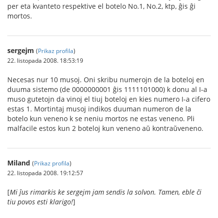
per eta kvanteto respektive el botelo No.1, No.2, ktp, ĝis ĝi
mortos.
sergejm
(
Prikaz profila
)
22. listopada 2008. 18:53:19
Necesas nur 10 musoj. Oni skribu numerojn de la boteloj en
duuma sistemo (de 0000000001 ĝis 1111101000) k donu al I-a
muso gutetojn da vinoj el tiuj boteloj en kies numero I-a cifero
estas 1. Mortintaj musoj indikos duuman numeron de la
botelo kun veneno k se neniu mortos ne estas veneno. Pli
malfacile estos kun 2 boteloj kun veneno aŭ kontraŭveneno.
Miland
(
Prikaz profila
)
22. listopada 2008. 19:12:57
[
Mi ĵus rimarkis ke sergejm jam sendis la solvon. Tamen, eble ĉi
tiu povos esti klarigo!
]