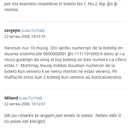
per eta kvanteto respektive el botelo No.1, No.2, ktp, ĝis ĝi
mortos.
sergejm
(
แสดงโปรไฟล์
)
22 ตุลาคม 2008, 18:53:19
Necesas nur 10 musoj. Oni skribu numerojn de la boteloj en
duuma sistemo (de 0000000001 ĝis 1111101000) k donu al I-a
muso gutetojn da vinoj el tiuj boteloj en kies numero I-a cifero
estas 1. Mortintaj musoj indikos duuman numeron de la
botelo kun veneno k se neniu mortos ne estas veneno. Pli
malfacile estos kun 2 boteloj kun veneno aŭ kontraŭveneno.
Miland
(
แสดงโปรไฟล์
)
22 ตุลาคม 2008, 19:12:57
[
Mi ĵus rimarkis ke sergejm jam sendis la solvon. Tamen, eble ĉi
tiu povos esti klarigo!
]