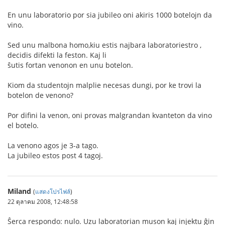
En unu laboratorio por sia jubileo oni akiris 1000 botelojn da
vino.
Sed unu malbona homo,kiu estis najbara laboratoriestro ,
decidis difekti la feston. Kaj li
ŝutis fortan venonon en unu botelon.
Kiom da studentojn malplie necesas dungi, por ke trovi la
botelon de venono?
Por difini la venon, oni provas malgrandan kvanteton da vino
el botelo.
La venono agos je 3-a tago.
La jubileo estos post 4 tagoj.
Miland
(
แสดงโปรไฟล์
)
22 ตุลาคม 2008, 12:48:58
Ŝerca respondo: nulo. Uzu laboratorian muson kaj injektu ĝin