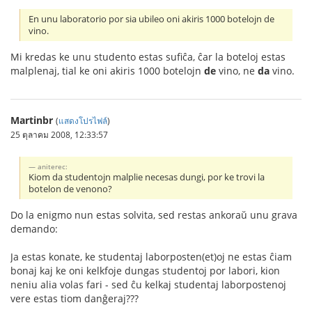
En unu laboratorio por sia ubileo oni akiris 1000 botelojn de
vino.
Mi kredas ke unu studento estas sufiĉa, ĉar la boteloj estas
malplenaj, tial ke oni akiris 1000 botelojn
de
vino, ne
da
vino.
Martinbr
(
แสดงโปรไฟล์
)
25 ตุลาคม 2008, 12:33:57
aniterec:
Kiom da studentojn malplie necesas dungi, por ke trovi la
botelon de venono?
Do la enigmo nun estas solvita, sed restas ankoraŭ unu grava
demando:
Ja estas konate, ke studentaj laborposten(et)oj ne estas ĉiam
bonaj kaj ke oni kelkfoje dungas studentoj por labori, kion
neniu alia volas fari - sed ĉu kelkaj studentaj laborpostenoj
vere estas tiom danĝeraj???