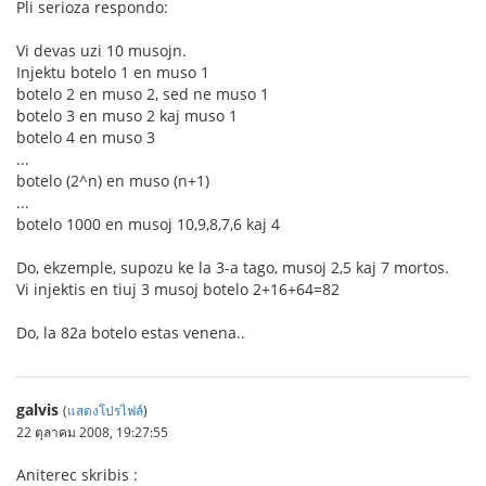
Pli serioza respondo:
Vi devas uzi 10 musojn.
Injektu botelo 1 en muso 1
botelo 2 en muso 2, sed ne muso 1
botelo 3 en muso 2 kaj muso 1
botelo 4 en muso 3
...
botelo (2^n) en muso (n+1)
...
botelo 1000 en musoj 10,9,8,7,6 kaj 4
Do, ekzemple, supozu ke la 3-a tago, musoj 2,5 kaj 7 mortos.
Vi injektis en tiuj 3 musoj botelo 2+16+64=82
Do, la 82a botelo estas venena..
galvis
(
แสดงโปรไฟล์
)
22 ตุลาคม 2008, 19:27:55
Aniterec skribis :