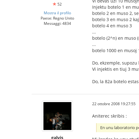
Vi devas uzi 10 musojn
52
Injektu botelo 1 en mu
Mostra il profilo
botelo 2 en muso 2, s
Paese: Regno Unito
botelo 3 en muso 2 ka
Messaggi: 4834
botelo 4 en muso 3
...
botelo (2^n) en muso (
...
botelo 1000 en musoj 1
Do, ekzemple, supozu k
Vi injektis en tiuj 3 
Do, la 82a botelo esta
22 ottobre 2008 19:27:55
Aniterec skribis :
En unu laboratorio po
galvis