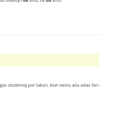
000 botelojn
de
vino, ne
da
vino.
as studentoj por labori, kion neniu alia volas fari -