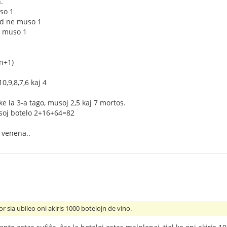
.
so 1
ed ne muso 1
j muso 1
n+1)
0,9,8,7,6 kaj 4
e la 3-a tago, musoj 2,5 kaj 7 mortos.
musoj botelo 2+16+64=82
s venena..
r sia ubileo oni akiris 1000 botelojn de vino.