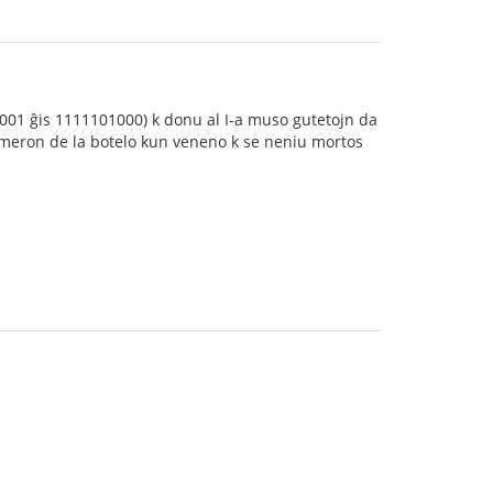
01 ĝis 1111101000) k donu al I-a muso gutetojn da
numeron de la botelo kun veneno k se neniu mortos