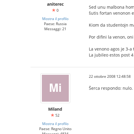
aniterec
Sed unu malbona homo,ki
0
ŝutis fortan venonon 
Mostra il profilo
Paese: Russia
Kiom da studentojn mal
Messaggi: 21
Por difini la venon, o
La venono agos je 3-a 
La jubileo estos post 4
22 ottobre 2008 12:48:58
Ŝerca respondo: nulo. 
Miland
52
Mostra il profilo
Paese: Regno Unito
Messaggi: 4834