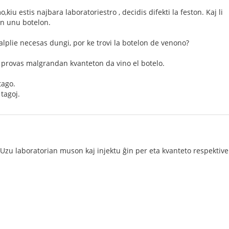
u estis najbara laboratoriestro , decidis difekti la feston. Kaj li
en unu botelon.
plie necesas dungi, por ke trovi la botelon de venono?
ni provas malgrandan kvanteton da vino el botelo.
tago.
 tagoj.
Uzu laboratorian muson kaj injektu ĝin per eta kvanteto respektive e