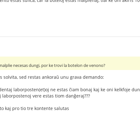
to estas sufiĉa, ĉar la boteloj estas malplenaj, tial ke oni akiris 1
alplie necesas dungi, por ke trovi la botelon de venono?
s solvita, sed restas ankoraŭ unu grava demando:
dentaj laborposten(et)oj ne estas ĉiam bonaj kaj ke oni kelkfoje dung
j laborpostenoj vere estas tiom danĝeraj???
o kaj pro tio tre kontente salutas