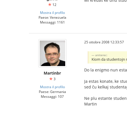
Mi kredas ke unu studen
12
Mostra il profilo
Paese: Venezuela
Messaggi: 1161
25 ottobre 2008 12:33:57
aniterec:
Kiom da studentojn m
Do la enigmo nun esta
Martinbr
3
Ja estas konate, ke stu
sed ĉu kelkaj studenta
Mostra il profilo
Paese: Germania
Messaggi: 107
Ne plu estante student
Martin