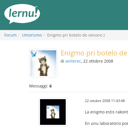
Vai
all’indice
Forum
Umorismo
Enigmo pri botelo de venono )
Enigmo pri botelo de
di
aniterec
, 22 ottobre 2008
Messaggi:
6
22 ottobre 2008 11:43:48
La enigmo estis rakonti
En unu laboratorio por 